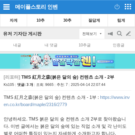
메이플스토리
인벤
자게
10추
30추
질답게
팁게
유저 기자단 게시판
전체보기
공
검
글
지
색
내글
내 댓글
10추글
인증글
on/off
쓰
기
[리포터]
TMS 紅月之森(붉은 달의 숲) 컨텐츠 소개 - 2부
Ks105
댓글: 3 개
조회:
9665
추천:
7
2025-04-14 22:07:44
TMS 紅月之森(붉은 달의 숲) 컨텐츠 소개 - 1부 :
https://www.inv
en.co.kr/board/maple/2316/2779
안녕하세요. TMS 붉은 달의 숲 컨텐츠 소개 2부로 찾아왔습니
다. 이번 글에서는 붉은 달의 숲에 있는 직업 소개 및 각 난이도
별로 어떠한 특징이 있는지 자세하게 소개하고자 합니다.