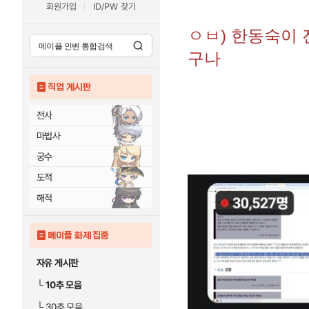
회원가입
ID/PW 찾기
ㅇㅂ) 한동숙이 
구나
직업 게시판
전사
마법사
궁수
도적
해적
메이플 화제 집중
자유 게시판
└
10추 모음
└
30추 모음