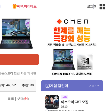
혜택.아이마트
로그인
인
벤
전
체
사
이
트
맵
이플스토리 인벤 자유 게시판
조회:
44,692
추천:
38
게임 캘린더
더보기+
모집
목록
|
댓글(
64
)
아스오라 CBT 모집
08.19