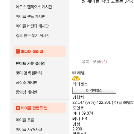
뭔 메이플 직업 고르는 방송
에오스 핼리오스 게시판
메이플 랜드 게시판
메이플 바란다 게시판
길드 친구 찾기 게시판
미디어 갤러리
목록
|
댓글(
64
)
팬아트 카툰 갤러리
레벨
코디 염색 갤러리
공작소 게시판
라이센스
동영상 게시판
경험치
22,147
(97%)
/ 22,201
( 다음 레벨까
포인트
메이플 관련 팟벤
이니
39,874
베니
101
메이플 토론
명성
2,200
메이플 사건/사고
획득스킬