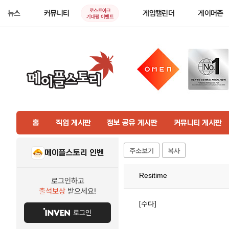
로스트아크
뉴스
커뮤니티
게임캘린더
게이머존
기대평 이벤트
홈
직업 게시판
정보 공유 게시판
커뮤니티 게시판
주소보기
복사
메이플스토리 인벤
Resitime
로그인하고
출석보상
받으세요!
[수다]
로그인