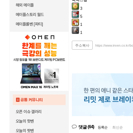
해외 메이플
3
메이플스토리 월드
5
메이플롤벤 [파티]
1
1
주소복사
https://www.inven.co.kr/
공통 커뮤니티
오픈 이슈 갤러리
오늘의 핫벤
(64)
댓글
등록순
|
최신순
오늘의 팟벤