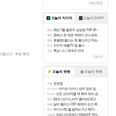
새로고침
오늘의 치지직
오늘의 SOOP
26년 7월 팔로우 상승량 TOP 30 - 월간 치지직
잡담
젠레스 존 제로 캐릭터 코스프레한 꽁주
짤방
풍월량) 물소는 왜 물소라고 하는거야? 아! 그만 ㅋㅋ
클립
치지직 애플TV 앱 출시
정보
룩삼 니니 초대석 안내
정보
스팸신고
추천 확인
더보기+
오늘의 팟벤
오늘의 핫벤
운문댐
여행
아키츠 아키나 성우 정보 및 주요 필모
아스오라
모든 요리/작물 책 획득 위치 공략 (36개) - 미식가 도전과제
비스트
[명조 | 도미노피자 콜라보] 예고
명조
실버 팰리스 CBT 화제의 순간·후기 모음
실팰
여기서 R1 뭘 말하는거고 R2가 뭘말하는걸까요?
명조
포트나이트에서 명일방주 엔드필드 [펠리카] 판매 예정
섭컬겜