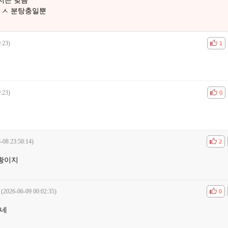
ㅂㅅ 분탕충일뿐
:23)
공감
비공
1
:23)
공감
비공
0
-08 23:58:14)
공감
비공
2
황이지
(2026-06-09 00:02:35)
공감
비공
0
하네