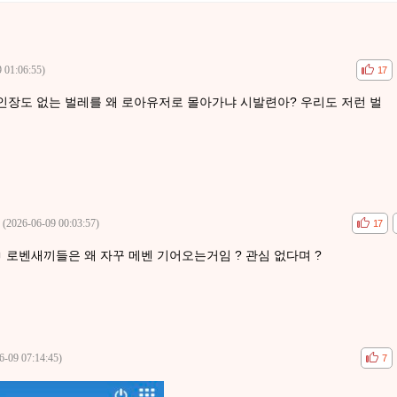
 01:06:55)
공감
비공
17
장도 없는 벌레를 왜 로아유저로 몰아가냐 시발련아? 우리도 저런 벌
(2026-06-09 00:03:57)
공감
비공감
17
 로벤새끼들은 왜 자꾸 메벤 기어오는거임 ? 관심 없다며 ?
6-09 07:14:45)
공감
비공
7