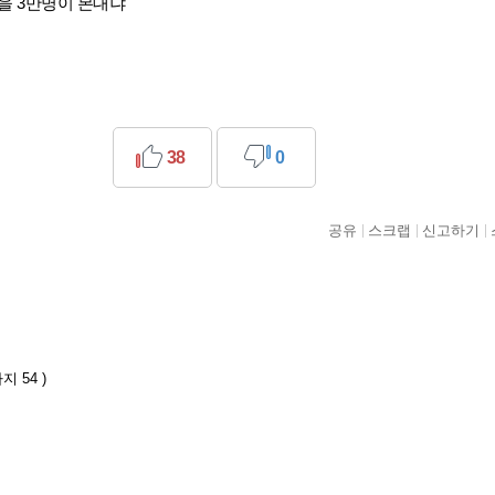
을 3만명이 본대냐
38
0
공유
스크랩
신고하기
지 54 )