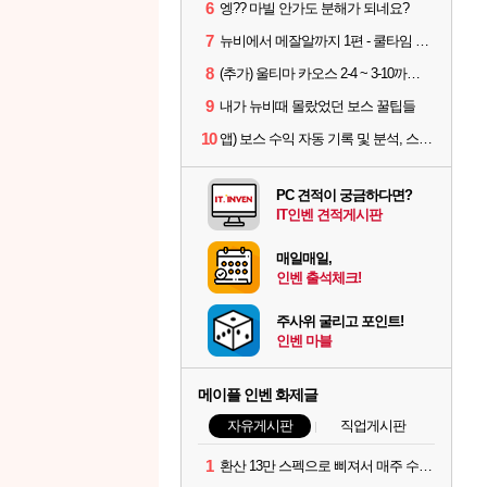
6
엥?? 마빌 안가도 분해가 되네요?
7
뉴비에서 메잘알까지 1편 - 쿨타임 시스템
8
(추가) 울티마 카오스 2-4 ~ 3-10까지 공략 스펙 및 팁 공유
9
내가 뉴비때 몰랐었던 보스 꿀팁들
10
앱) 보스 수익 자동 기록 및 분석, 스케줄러 알림
PC 견적이 궁금하다면?
IT인벤 견적게시판
매일매일,
인벤 출석체크!
주사위 굴리고 포인트!
인벤 마블
메이플 인벤 화제글
자유게시판
직업게시판
1
환산 13만 스펙으로 삐져서 매주 수로 10만점 치고있으면 ㅋㅋ