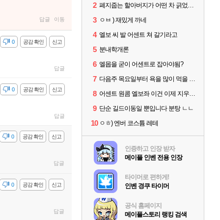
2
폐지줍는 할아버지가 어떤 차 긁었는데
3
답글
이동
ㅇㅂ ) 재밌게 까네
4
엘보 씨 발 어센트 쳐 갈기라고
감
0
공감 확인
신고
5
분내학개론
6
엘몹을 굳이 어센트로 잡아야됨?
답글
7
다음주 목요일부터 욕을 많이 먹을 거 같은 기분이 들어
감
0
공감 확인
신고
8
어센트 원콤 엘보좌 이건 이제 지우셔야할듯
9
단순 길드이동일 뿐입니다 분탕 ㄴㄴ
답글
10
ㅇㅎ) 엔버 코스튬 레테
감
0
공감 확인
신고
인증하고 인장 받자
메이플 인벤 전용 인장
답글
타이머로 편하게!
감
0
공감 확인
신고
인벤 경쿠 타이머
공식 홈페이지
답글
메이플스토리 랭킹 검색