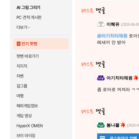
AI 그림 그리기
PC 견적 게시판
이혜유
(2026-06-09
더보기
@아기치타채원
로아인
레새끼 안 받아
인기 팟벤
팟벤 바로가기
치지직
차벤
아기치타채원
걸그룹
좀 로아로 꺼져라 ㅋㅋ
여행
해외게임정보
게임 영상
봄나물
HyperX OMEN
(2026-0
브이 라이징