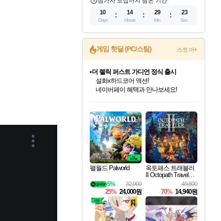
참가자 모집까지 남은 기간
10
14
29
22
Days
Hours
Min
Sec
게임 핫딜 (PC/스팀)
스토어+
더 렐릭 퍼스트 가디언 정식 출시
설화x하드코어 액션!
네이버페이 혜택과 만나보세요!
인벤게임즈 8월 특별 할인!
드래곤소드: 어웨이크닝 입점!
문명 7 특별 할인!
마블 투혼 파이팅 소울즈 정식출시!
귀무자: 검의 길 예약 판매 중!
비스트 오브 리인카네이션 정식 출시!
커세어 코브 출시 기념 할인!
베데스다 40주년 기념 할인 중!
캡콤 프렌차이즈 할인 진행 중!
캡콤 일부 상품 상시 할인
스타워즈 은하계 레이서
로블록스 기프트 카드 공식 입점
인기 퍼블리셔 모음!
스팀으로 만나는 드래곤소드!
조선&고려 DLC 출시 예정
마블 히어로 총 출동&화려한 격투!
10% 할인과
게임프릭 신작 IP
해적'섬'을 발전시키자!
베데스다의 명작들을
몬헌, 바하 등 인기 IP를
몬헌 와일즈 & 드래곤즈 도그마2
인벤게임즈에서 10% 추가 적립
Robux를 가장 안전하고
최대 90% 할인가를 만나보세요!
네이버혜택과 함께 만나보세요!
50%할인&추가 적립까지!
네이버 포인트 혜택까지!
이니&베니 혜택까지!
네이버 혜택가와 함께 예약하세요!
할인&네이버혜택으로 만나보세요!
40주년 프로모션으로 만나보세요!
할인가에 만나보세요!
일부 에디션 상시 할인!
혜택으로 예약 판매 중
편안하게 충전하세요
팰월드 Palworld
옥토패스 트래블러
II Octopath Traveler I
I
5%
32,000
49,800
25%
24,000원
70%
14,940원