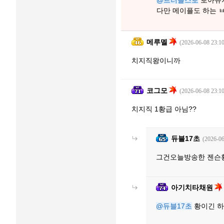
다만 메이플도 하는 
메루멜
(2026-06-08 23:10
치지직왕이니까
코그모
(2026-06-08 23:10
치지직 1황급 아님??
듀블17초
(2026-06
그건오늘방송한 젠슨
아기치타채원
@듀블17초
황이긴 