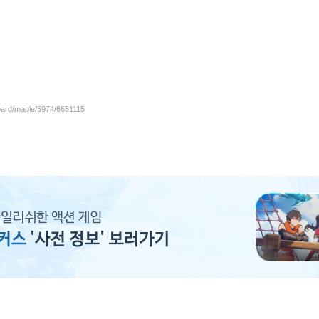
board/maple/5974/6651115