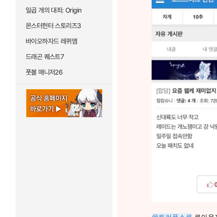
일곱 개의 대죄: Origin
몬스터헌터 스토리즈3
바이오하자드 레퀴엠
드래곤 퀘스트7
풋볼 매니저26
@트러플스로
로아유