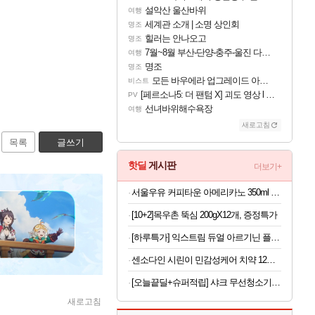
설악산 울산바위
여행
세계관 소개 | 소명 상인회
명조
힐러는 안나오고
명조
7월~8월 부산-단양-충주-울진 다녀왔어요~
여행
명조
명조
모든 바우에라 업그레이드 아이템 획득 위치 공략 (89개)
비스트
[페르소나5: 더 팬텀 X] 괴도 영상 l 타카마키 안·댄싱 스타
PV
선녀바위해수욕장
여행
새로고침
목록
글쓰기
핫딜
게시판
더보기+
서울우유 커피타운 아메리카노 350ml 20개 등 행사 모음전
[10+2]목우촌 뚝심 200gX12개, 증정특가
[하루특가] 익스트림 듀얼 아르기닌 플러스, 120정, 1개
센소다인 시린이 민감성케어 치약 12종 택1 +증정
[오늘끝딜+슈퍼적립] 샤크 무선청소기 에보파워시스템 NEO+ 초경량 자동먼지비움 화이트 LC351KRWH/LC350KRWH
새로고침