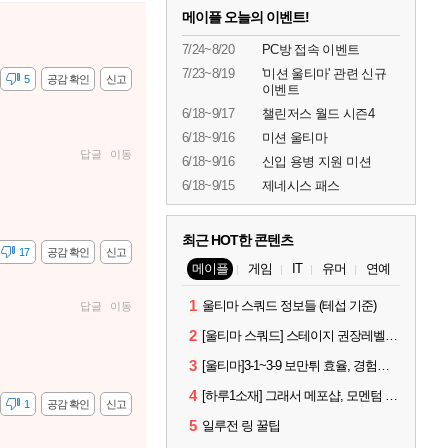
메이플 오늘의 이벤트!
7/24~8/20
PC방 접속 이벤트
7/23~8/19
'미션 울티마' 관련 신규
감
5
공감 확인
신고
이벤트
6/18~9/17
챌린저스 월드 시즌4
6/18~9/16
미션 울티마
답글
이동
6/18~9/16
신입 용병 지원 미션
6/18~9/15
제네시스 패스
최근 HOT한 콘텐츠
17
공감 확인
신고
메이플
게임
IT
유머
연예
1
울티마 스쿼드 정보들 (테섭 기준)
답글
이동
2
[울티마 스쿼드] 스테이지 권장레벨, 잠재옵션표, 스킬퍼뎀, 장비 리스트 및 능력치 공유
3
[울티마]3-1~3-9 보만튀 효율, 경험치 공략 및 소소한 컨트롤 팁
4
[하루1소재] 그래서 메포샵, 모멘텀 효율 얼마나 좋음?
감
1
공감 확인
신고
5
일루전 링 꿀팁