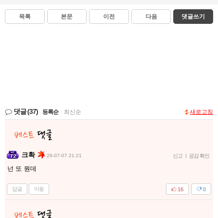
목록
본문
이전
다음
댓글쓰기
댓글
(37)
등록순
|
최신순
새로고침
크확
26-07-07 21:21
신고
|
공감 확인
넌 또 뭔데
답글
이동
16
0