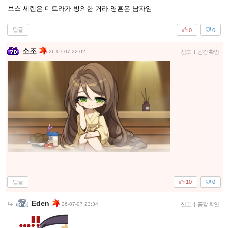
보스 세렌은 미트라가 빙의한 거라 영혼은 남자임
답글
0
0
소조
26-07-07 22:02
신고
|
공감 확인
답글
10
0
Eden
26-07-07 23:34
신고
|
공감 확인