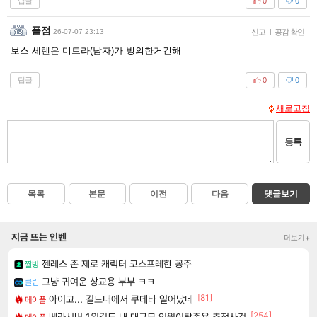
답글
0
0
플점
26-07-07 23:13
신고
|
공감 확인
보스 세렌은 미트라(남자)가 빙의한거긴해
답글
0
0
새로고침
등록
목록
본문
이전
다음
댓글보기
지금 뜨는 인벤
더보기+
젠레스 존 제로 캐릭터 코스프레한 꽁주
짤방
그냥 귀여운 상교용 부부 ㅋㅋ
클립
[81]
아이고... 길드내에서 쿠데타 일어났네
메이플
[254]
베라서버 1위길드 내 대규모 인원이탈종용 추정사건