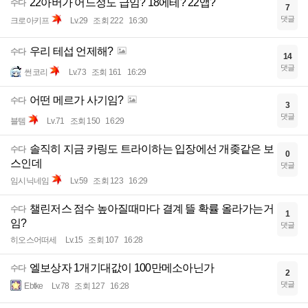
22아버가 어느정도 급임? 18에테? 22앱?
수다
7
댓글
크로아키프
Lv.29
조회 222
16:30
우리 테섭 언제해?
수다
14
댓글
썬코리
Lv.73
조회 161
16:29
어떤 메르가 사기임?
수다
3
댓글
블템
Lv.71
조회 150
16:29
솔직히 지금 카링도 트라이하는 입장에선 개좆같은 보
수다
0
스인데
댓글
임시닉네임
Lv.59
조회 123
16:29
챌린저스 점수 높아질때마다 결계 뜰 확률 올라가는거
수다
1
임?
댓글
히오스어떠세
Lv.15
조회 107
16:28
엘보상자 1개기대값이 100만메소아닌가
수다
2
댓글
Ebtke
Lv.78
조회 127
16:28