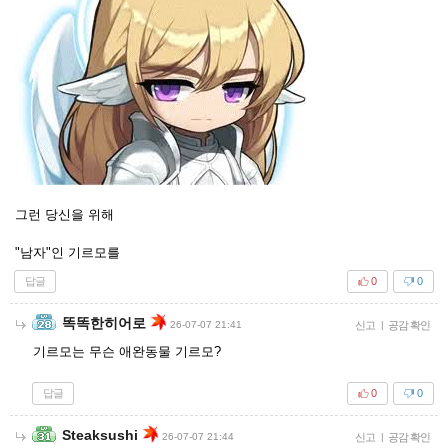
그런 당신을 위해
"남자"인 기르모를
답글
0
0
똑똑한히어로
26-07-07 21:41
신고
|
공감 확인
기르모는 무슨 애완동물 기르모?
답글
0
0
Steaksushi
26-07-07 21:44
신고
|
공감 확인