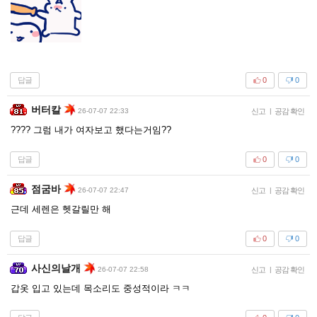
답글
0
0
버터칼
26-07-07 22:33
신고
|
공감 확인
???? 그럼 내가 여자보고 했다는거임??
답글
0
0
점굼바
26-07-07 22:47
신고
|
공감 확인
근데 세렌은 헷갈릴만 해
답글
0
0
사신의날개
26-07-07 22:58
신고
|
공감 확인
갑옷 입고 있는데 목소리도 중성적이라 ㅋㅋ