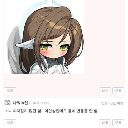
답글
4
0
나워is신
26-07-07 21:29
신고
|
공감 확인
ㅈㄴ 여자같지 않긴 함.. 미인상인데도 몸이 반응을 안 함..
답글
0
0