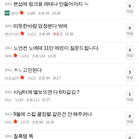
본섭에 링크용 레테나 만들어야지
수다
0
댓글
원란
Lv.86
조회 93
16:28
따뜻한바람 엄청분다 밖에
수다
0
댓글
벤인티파
Lv.12
조회 89
추천 1
16:28
노언컨 노에테 11만 메린이 질문드립니다.
수다
4
댓글
쑥떡
Lv.51
조회 143
16:28
ㅈㄴ고민된다
수다
3
댓글
민초싫어
Lv.11
조회 94
16:27
사냥터에 엘보뜨면 다 6차갈김 ?
수다
1
댓글
하난
Lv.62
조회 111
16:27
9월에 스킬 쿨정렬 같은건 안 해주려나
수다
0
댓글
마러
Lv.72
조회 98
16:26
칠흑템 특
수다
0