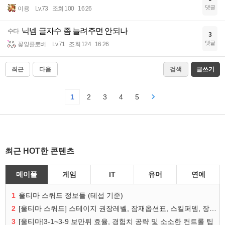
댓글
이용
Lv.73
조회 100
16:26
닉넴 글자수 좀 늘려주면 안되나
수다
3
댓글
꽃잎클로버
Lv.71
조회 124
16:26
최근
다음
검색
글쓰기
1
2
3
4
5
최근 HOT한 콘텐츠
메이플
게임
IT
유머
연예
1
울티마 스쿼드 정보들 (테섭 기준)
2
[울티마 스쿼드] 스테이지 권장레벨, 잠재옵션표, 스킬퍼뎀, 장비 리스트 및 능력치 공유
3
[울티마]3-1~3-9 보만튀 효율, 경험치 공략 및 소소한 컨트롤 팁