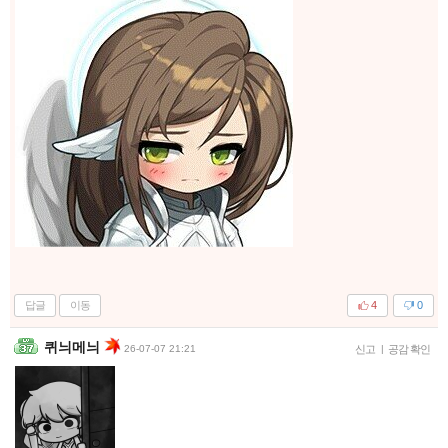
답글
이동
4
0
퀴늬메늬
26-07-07 21:21
신고
|
공감 확인