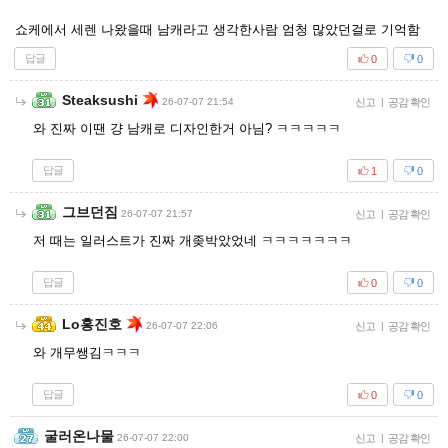
쇼케에서 세렌 나왔을때 남캐라고 생각한사람 엄청 많았던걸로 기억함
답글
0
0
Steaksushi
26-07-07 21:54
신고
|
공감 확인
와 진짜 이땐 걍 남캐로 디자인한거 아님? ㅋㅋㅋㅋㅋ
답글
1
0
그브던짐
26-07-07 21:57
신고
|
공감 확인
저 때는 일러스트가 진짜 개좆박았었네 ㅋㅋㅋㅋㅋㅋㅋ
답글
0
0
Lo홍진호
26-07-07 22:06
신고
|
공감 확인
와 개무쌩김ㅋㅋㅋ
답글
0
0
굴러온나물
26-07-07 22:00
신고
|
공감 확인