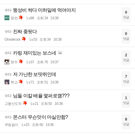
뚱성비 싹다 미하일에 먹여야지
수다
0
댓글
원란
Lv.86
조회 34
16:38
진짜 좆됫다
수다
0
댓글
Oneokrock
Lv.53
조회 34
16:38
카링 재미있는 보스네
수다
2
댓글
현우
Lv.37
조회 76
16:37
저 가난한 보땃쥐인데
수다
7
댓글
학교
Lv.71
조회 51
16:36
님들 이칼 배율 몇퍼로깸???
수다
1
댓글
고봉산도적
Lv.21
조회 50
16:36
몬스터 무슨맛이 마실만함?
수다
8
댓글
쿠팡숍이
Lv.15
조회 60
16:36