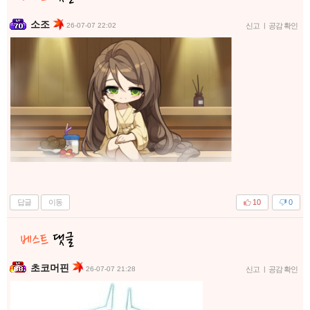
소조
26-07-07 22:02
신고
|
공감 확인
답글
이동
10
0
초코머핀
26-07-07 21:28
신고
|
공감 확인