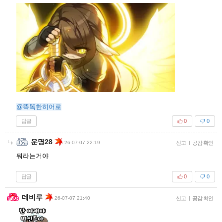
@똑똑한히어로
답글
0
0
운명28
26-07-07 22:19
신고
|
공감 확인
뭐라는거야
답글
0
0
데비루
26-07-07 21:40
신고
|
공감 확인