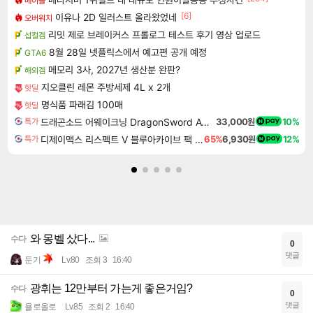
메이플
[6]
이유나 2D 일러스트 올라왔었네
오버워치
리밋 제로 브레이커스 프롤로그 테스트 후기 영상 업로드
섭컬겜
8월 28일 넷플릭스에서 예고편 공개 예정
GTA6
메모리 3사, 2027년 생산분 완판?
해외겜
지오클린 레몬 주방세제 4L x 2개
핫딜
명식품 파래김 100매
핫딜
드래곤소드 어웨이크닝 DragonSword Awakening
33,000원
10%
특가
디제이맥스 리스펙트 V 블루아카이브 팩 DJMAX RESPECT V Blue Archive Pack DLC
65%
6,930원
12%
특가
와 몽벨 샀다...
수다
0
댓글
둔기
Lv.80
조회 3
16:40
광휘는 12만부터 가는게 좋은거임?
수다
0
댓글
욜로올로
Lv.85
조회 2
16:40