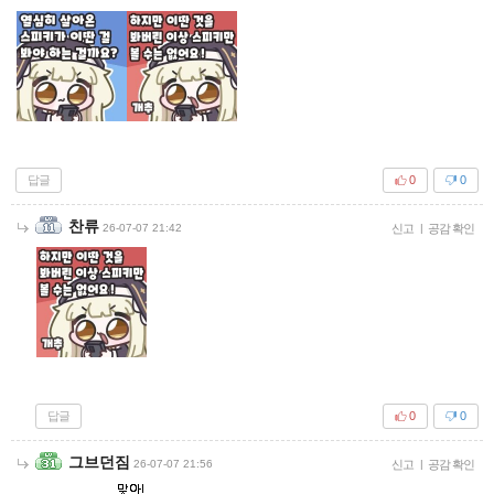
답글
0
0
찬류
26-07-07 21:42
신고
|
공감 확인
답글
0
0
그브던짐
26-07-07 21:56
신고
|
공감 확인