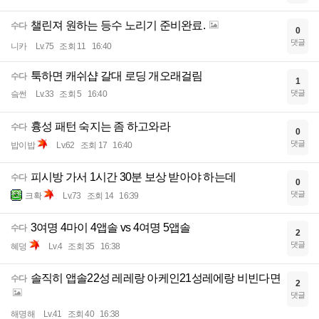
챌린져 원하는 등수 노리기 준비완료.
수다
0
댓글
니카
Lv.75
조회 11
16:40
툭하면 캐쉬샵 갈대 로딩 개오래걸림
수다
1
댓글
슼썬
Lv.33
조회 5
16:40
흉성 패턴 숙지는 좀 하고와라
수다
0
댓글
밥이밥
Lv.62
조회 17
16:40
피시방 가서 1시간 30분 보상 받아야 하는데
수다
0
댓글
크확
Lv.73
조회 14
16:39
3여명 4마이 4앱솔 vs 4여명 5앱솔
수다
2
댓글
혜덩
Lv.4
조회 35
16:38
솔직히 앱솔22성 레레랑 아케인21성레에랑 비빈다면
수다
2
댓글
해명해
Lv.41
조회 40
16:38