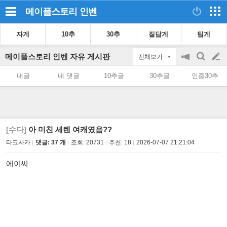
메이플스토리
인벤
자게
10추
30추
질답게
팁게
메이플스토리 인벤 자유 게시판
전체보기
공
검
글
지
색
내글
내 댓글
10추글
30추글
인증30추
on/off
쓰
기
[수다]
아 미친 세렌 여캐였음??
타크사카
댓글: 37 개
조회:
20731
추천:
18
2026-07-07 21:21:04
에이씨