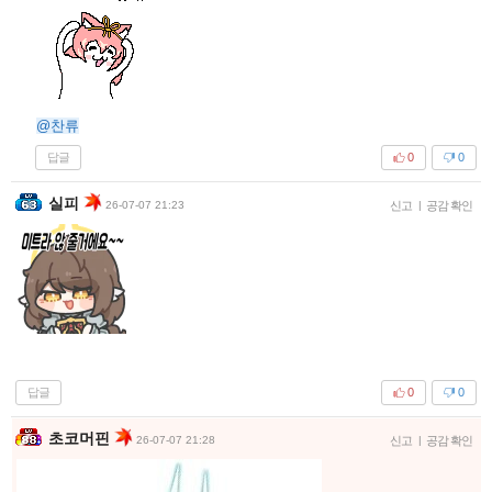
@찬류
답글
0
0
실피
26-07-07 21:23
신고
|
공감 확인
답글
0
0
초코머핀
26-07-07 21:28
신고
|
공감 확인