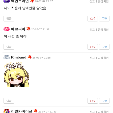
에반조아연
26-07-07 21:37
신고
|
공감 확인
나도 처음에 남캐인줄 알았음
답글
0
0
에르피아
26-07-07 21:37
신고
|
공감 확인
이 새낀 또 뭐야
답글
0
0
Rimbaud
26-07-07 21:38
신고
|
공감 확인
답글
0
0
리인카녜이션
26-07-07 21:39
신고
|
공감 확인