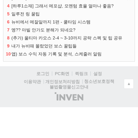
4
[하루1소재] 그래서 메포샵, 모멘텀 효율 얼마나 좋음?
5
일루전 링 꿀팁
6
뉴비에서 메잘알까지 1편 - 쿨타임 시스템
7
엥?? 마빌 안가도 분해가 되네요?
8
(추가) 울티마 카오스 2-4 ~ 3-10까지 공략 스펙 및 팁 공유
9
내가 뉴비때 몰랐었던 보스 꿀팁들
10
앱) 보스 수익 자동 기록 및 분석, 스케줄러 알림
로그인
PC화면
퀵링크
설정
청소년보호정책
이용약관
개인정보처리방침
▲
불법촬영물신고안내
(주)
인
벤