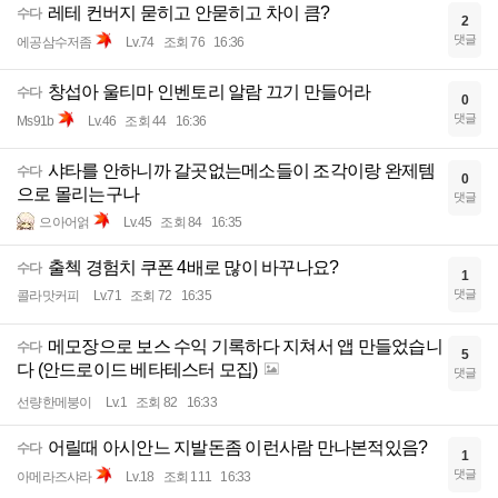
레테 컨버지 묻히고 안묻히고 차이 큼?
수다
2
댓글
에공삼수저좀
Lv.74
조회 76
16:36
창섭아 울티마 인벤토리 알람 끄기 만들어라
수다
0
댓글
Ms91b
Lv.46
조회 44
16:36
샤타를 안하니까 갈곳없는메소들이 조각이랑 완제템
수다
0
으로 몰리는구나
댓글
으아어얽
Lv.45
조회 84
16:35
출첵 경험치 쿠폰 4배로 많이 바꾸나요?
수다
1
댓글
콜라맛커피
Lv.71
조회 72
16:35
메모장으로 보스 수익 기록하다 지쳐서 앱 만들었습니
수다
5
다 (안드로이드 베타테스터 모집)
댓글
선량한메붕이
Lv.1
조회 82
16:33
어릴때 아시안느 지발돈좀 이런사람 만나본적있음?
수다
1
댓글
아메라즈샤라
Lv.18
조회 111
16:33