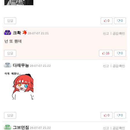
답글
0
0
크확
26-07-07 21:21
신고
|
공감 확인
넌 또 뭔데
답글
16
0
다재무능
26-07-07 21:22
신고
|
공감 확인
답글
0
0
그브던짐
26-07-07 21:22
신고
|
공감 확인