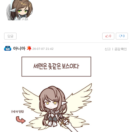
답글
0
0
아니마
26-07-07 21:42
신고
|
공감 확인