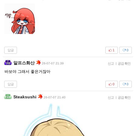
답글
1
0
알프스화산
26-07-07 21:39
신고
|
공감 확인
바보야 그래서 좋은거잖아
답글
0
0
Steaksushi
26-07-07 21:40
신고
|
공감 확인