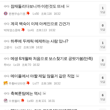
잠재돌리다보니까 이런것도 뜨네
수다
1
댓글
뮌헨우승기원
Lv.50
조회 116
16:32
계곡 백숙이 이제 아케인으로 간건가
수다
0
댓글
박채영소중해
Lv.41
조회 113
16:32
하루에 두캐릭 메제하는 사람 있나?
수다
1
댓글
고콩이
Lv.22
조회 108
16:32
메생 6개월짜 처음으로 보스찾기로 공팟가봄(만족)
수다
0
댓글
투바z
Lv.19
조회 70
16:32
메이플에서 야짤 제일 많을거 같은 직업
수다
6
댓글
주황버섯라면
Lv.77
조회 166
16:32
축복룬탐에는 역시
수다
6
댓글
수호젤리
Lv.83
조회 131
16:31