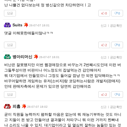
난 나쁠건 없다보는데 정 병신같으면 차단하면더ㅣ고
답글
0
0
Suits
26-07-07 18:01
신고
|
공감 확인
댓글 이해못한애들이많냐ㅋㅋ
답글
2
0
병아리머신
26-07-07 18:01
신고
|
공감 확인
비난은 잘못됐지만 이번 웹경매장으로 바꾸는거 2번째시도인데 이런 버
그들투성이면 비판이나 어느정도의 잡설먹는건 감안해야지
뭐 대기업에서 만들었으니 그정도 들어갈 깜냥 안 되면 입닥해라는ㅋㅋ
바꾸어말하면 게임하는 유저(소비자)랑 코딩하는사람은 개발자(판매자)
인데 판매자측에서 문제가 있으면 당연히 감안해야죠
답글
2
0
피흡
26-07-07 18:02
신고
|
공감 확인
굳이 직원들 능력까지 폄하할 마음은 없는데 뭐 재능기부하는 것도 아니
고 지들이 돈 받고 만들어낸 결과물이 저따구니 뭐 이런 거까지 찐빠내
냐 소리도 나올 수 있지. 대기업이라고 일 열심히 잘하는 놈들만 있는 것