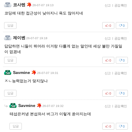
코사텐
26-07-07 19:13
신고
|
공감 확인
코딩에 대한 접근성이 낮아지니 욕도 많아지네
답글
0
0
제이벤
26-07-07 19:18
신고
|
공감 확인
답답하면 니들이 뛰어라 이거랑 다를게 없는 말인데 세상 불만 가질일
이 없겠네
답글
0
0
Savmine
26-07-07 19:31
신고
|
공감 확인
ㅈㄴ능력없는거 맞지않나
답글
0
0
Savmine
26-07-07 19:32
신고
|
공감 확인
테섭은커녕 본섭와서 버그가 이렇게 쏟아지는데
답글
0
0