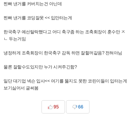
찐빠 낸거를 커버치는건 아닌데
찐빠 낸거를 코딩잘못 << 입만터는게
한국축구 예선탈락했다고 어디 축구좀 하는 조축회장이 훈수만 ㅈ
ㄴ 두는거임
냉정하게 조축회장이 한국축구 감독 하면 잘할꺼같음? 전혀아님
물론 잘할수도있지만 누가 시켜주긴함?
일단 대기업 넥슨 입사<< 여기를 뚫지도 못한 코린이들이 입터는게
보기싫어서 글써봄
95
66