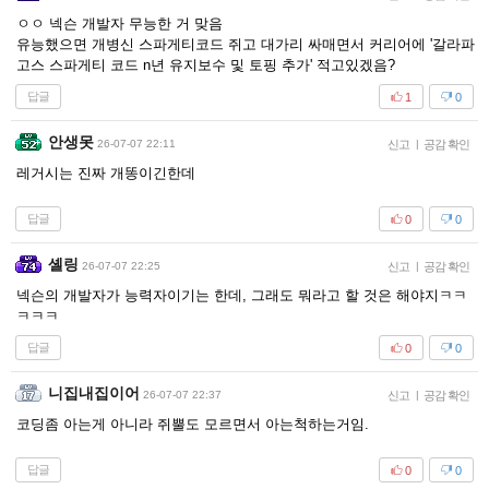
ㅇㅇ 넥슨 개발자 무능한 거 맞음
유능했으면 개병신 스파게티코드 쥐고 대가리 싸매면서 커리어에 '갈라파
고스 스파게티 코드 n년 유지보수 및 토핑 추가' 적고있겠음?
답글
1
0
안생못
26-07-07 22:11
신고
|
공감 확인
레거시는 진짜 개똥이긴한데
답글
0
0
셸링
26-07-07 22:25
신고
|
공감 확인
넥슨의 개발자가 능력자이기는 한데, 그래도 뭐라고 할 것은 해야지ㅋㅋ
ㅋㅋㅋ
답글
0
0
니집내집이어
26-07-07 22:37
신고
|
공감 확인
코딩좀 아는게 아니라 쥐뿔도 모르면서 아는척하는거임.
답글
0
0