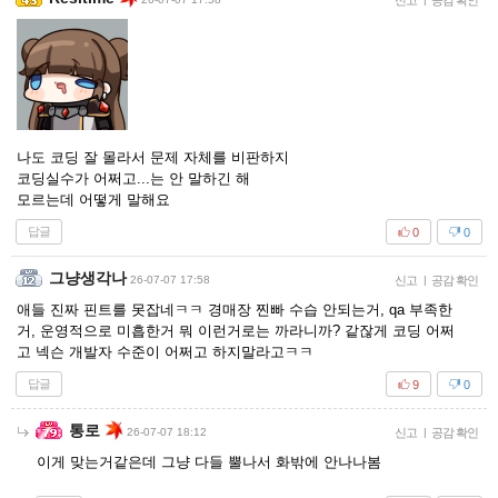
신고
공감 확인
나도 코딩 잘 몰라서 문제 자체를 비판하지
코딩실수가 어쩌고...는 안 말하긴 해
모르는데 어떻게 말해요
답글
0
0
그냥생각나
26-07-07 17:58
신고
|
공감 확인
애들 진짜 핀트를 못잡네ㅋㅋ 경매장 찐빠 수습 안되는거, qa 부족한
거, 운영적으로 미흡한거 뭐 이런거로는 까라니까? 같잖게 코딩 어쩌
고 넥슨 개발자 수준이 어쩌고 하지말라고ㅋㅋ
답글
9
0
통로
26-07-07 18:12
신고
|
공감 확인
이게 맞는거같은데 그냥 다들 뿔나서 화밖에 안나나봄