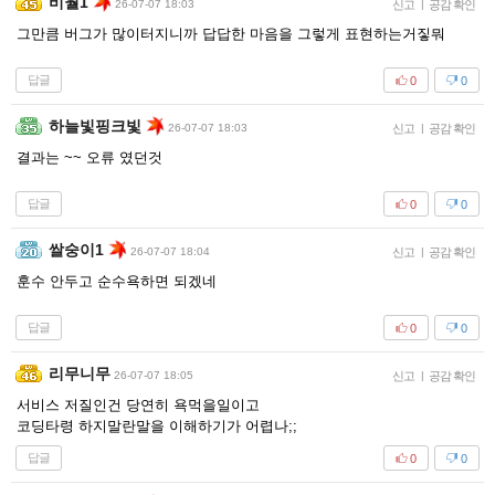
비월1
26-07-07 18:03
신고
|
공감 확인
그만큼 버그가 많이터지니까 답답한 마음을 그렇게 표현하는거짛뭐
답글
0
0
하늘빛핑크빛
26-07-07 18:03
신고
|
공감 확인
결과는 ~~ 오류 였던것
답글
0
0
쌀숭이1
26-07-07 18:04
신고
|
공감 확인
훈수 안두고 순수욕하면 되겠네
답글
0
0
리무니무
26-07-07 18:05
신고
|
공감 확인
서비스 저질인건 당연히 욕먹을일이고
코딩타령 하지말란말을 이해하기가 어렵나;;
답글
0
0