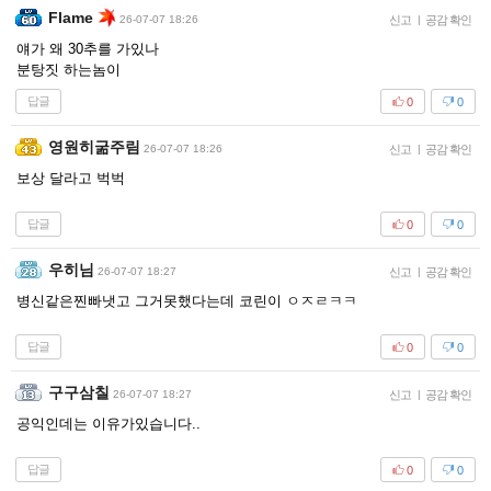
Flame
26-07-07 18:26
신고
|
공감 확인
얘가 왜 30추를 가있나
분탕짓 하는놈이
답글
0
0
영원히굶주림
26-07-07 18:26
신고
|
공감 확인
보상 달라고 벅벅
답글
0
0
우히님
26-07-07 18:27
신고
|
공감 확인
병신같은찐빠냇고 그거못했다는데 코린이 ㅇㅈㄹㅋㅋ
답글
0
0
구구삼칠
26-07-07 18:27
신고
|
공감 확인
공익인데는 이유가있습니다..
답글
0
0