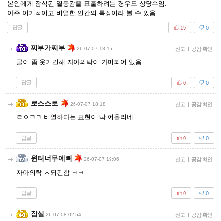
본인에게 잠식된 열등감을 표출하려는 경우도 상당수임.
아주 이기적이고 비열한 인간의 특징이라 볼 수 있음.
답글
19
0
찌부가찌부
26-07-07 18:15
신고
|
공감 확인
글이 좀 웃기긴해 자아의탁이 가미되어 있음
답글
0
0
로스스로
26-07-07 18:18
신고
|
공감 확인
ㄹㅇㅋㅋ 비열하다는 표현이 딱 어울리네
답글
0
0
윈터너무예뻐
26-07-07 19:06
신고
|
공감 확인
자아의탁 ㅈ되긴함 ㅋㅋ
답글
0
0
잠실
26-07-08 02:54
신고
|
공감 확인