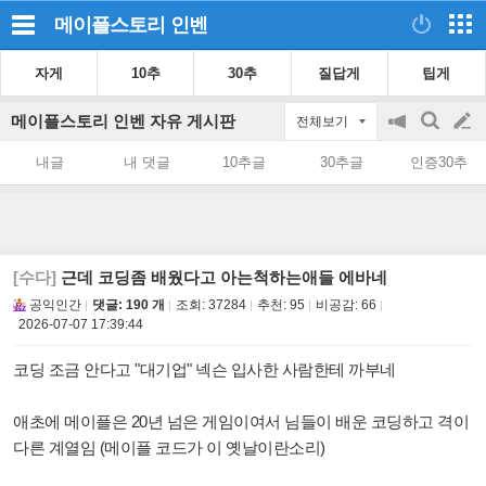
메이플스토리
인벤
자게
10추
30추
질답게
팁게
메이플스토리 인벤 자유 게시판
전체보기
공
검
글
지
색
내글
내 댓글
10추글
30추글
인증30추
on/off
쓰
기
[수다]
근데 코딩좀 배웠다고 아는척하는애들 에바네
공익인간
댓글: 190 개
조회:
37284
추천:
95
비공감:
66
2026-07-07 17:39:44
코딩 조금 안다고 "대기업" 넥슨 입사한 사람한테 까부네
애초에 메이플은 20년 넘은 게임이여서 님들이 배운 코딩하고 격이
다른 계열임 (메이플 코드가 이 옛날이란소리)