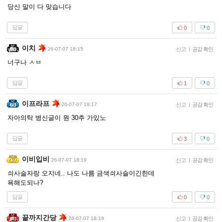
당신 말이 다 맞습니다
답글
0
0
이치
26-07-07 18:15
신고
|
공감 확인
너구나 ㅅㅂ
답글
1
0
이프라프
26-07-07 18:17
신고
|
공감 확인
자아의탁 병신글이 뭔 30추 가있노
답글
3
0
이비입비
26-07-07 18:19
신고
|
공감 확인
쇠사슬자랑 오지네.. 나도 나름 금색쇠사슬이긴한데
욕해도되나?
답글
0
0
끝까지간당
26-07-07 18:19
신고
|
공감 확인