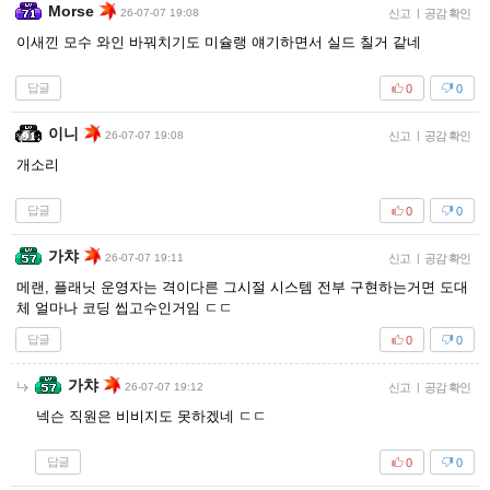
Morse
26-07-07 19:08
신고
|
공감 확인
이새낀 모수 와인 바꿔치기도 미슐랭 얘기하면서 실드 칠거 같네
답글
0
0
이니
26-07-07 19:08
신고
|
공감 확인
개소리
답글
0
0
가챠
26-07-07 19:11
신고
|
공감 확인
메랜, 플래닛 운영자는 격이다른 그시절 시스템 전부 구현하는거면 도대
체 얼마나 코딩 씹고수인거임 ㄷㄷ
답글
0
0
가챠
26-07-07 19:12
신고
|
공감 확인
넥슨 직원은 비비지도 못하겠네 ㄷㄷ
답글
0
0