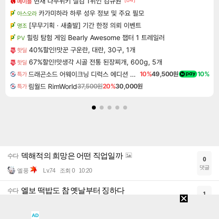
현재 나무위키 실검 1위인 김규원
메이플
카가미하라 하루 성우 정보 및 주요 필모
아스오라
[무무기획 · 새출발] 기간 한정 의뢰 이벤트
명조
힐링 탐험 게임 Bearly Awesome 챕터 1 트레일러
PV
40%할인!맛꾼 구운란, 대란, 30구, 1개
핫딜
67%할인!맛생각 시골 전통 된장찌개, 600g, 5개
핫딜
드래곤소드 어웨이크닝 디럭스 에디션 DragonSword Awakening Deluxe Edition
10%
49,500원
10%
특가
림월드 RimWorld
37,500원
20%
30,000원
특가
덱해적의 희망은 어떤 직업일까
수다
0
댓글
엘풍
Lv.74
조회 0
10:20
엘보 떡밥도 참 옛날부터 징하다
수다
1
댓글
아이크림
Lv.81
조회 42
추천 1
10:18
AD