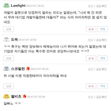
Lawlight
26-07-07 19:41
신고
|
공감 확인
개발자 잘못으로 단정하지 말라는 의도는 알겠는데, "니네 뭐 안 되면
서 무려 대기업 개발자들한테 대들어?" 라는 식의 자아의탁은 참 쉽지 않
네요
답글
0
0
도쓱
26-07-07 19:50
신고
|
공감 확인
ㅋㅋ 축구는 백번 양보해서 예체능이라 니가 뛰어봐 되는거 알겠는데 대
기업은 자기들만 아는 특수한 언어로 코딩하나보네요 ㅋㅋ?
답글
0
0
스코빌런
26-07-07 20:24
신고
|
공감 확인
하 시발 이젠 직원한테까지 자아의탁을 하네
답글
0
0
엘비츠
26-07-07 20:30
신고
|
공감 확인
알빠노 ㅋㅋ