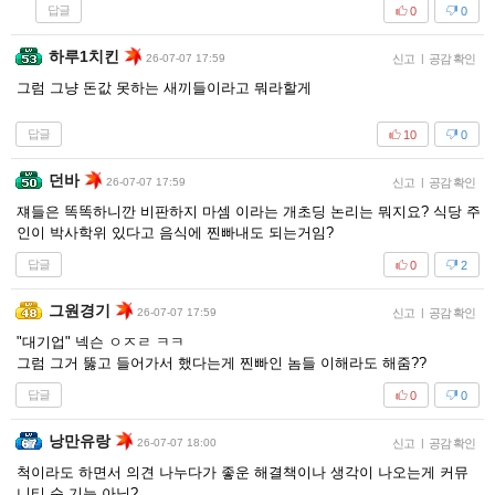
답글
0
0
하루1치킨
26-07-07 17:59
신고
|
공감 확인
그럼 그냥 돈값 못하는 새끼들이라고 뭐라할게
답글
10
0
던바
26-07-07 17:59
신고
|
공감 확인
쟤들은 똑똑하니깐 비판하지 마셈 이라는 개초딩 논리는 뭐지요? 식당 주
인이 박사학위 있다고 음식에 찐빠내도 되는거임?
답글
0
2
그원경기
26-07-07 17:59
신고
|
공감 확인
"대기업" 넥슨 ㅇㅈㄹ ㅋㅋ
그럼 그거 뚫고 들어가서 했다는게 찐빠인 놈들 이해라도 해줌??
답글
0
0
낭만유랑
26-07-07 18:00
신고
|
공감 확인
척이라도 하면서 의견 나누다가 좋운 해결책이나 생각이 나오는게 커뮤
니티 순 기능 아님?