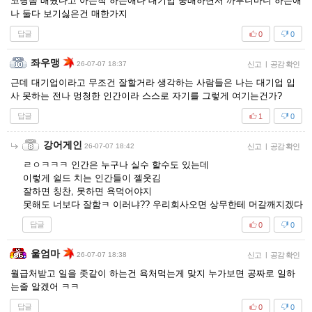
코딩좀 배웠다고 아는척 하는애나 대기업 숭배하면서 까부니마니 하는애
나 둘다 보기싫은건 매한가지
답글
0
0
좌우맹
26-07-07 18:37
신고
|
공감 확인
근데 대기업이라고 무조건 잘할거라 생각하는 사람들은 나는 대기업 입
사 못하는 전나 멍청한 인간이라 스스로 자기를 그렇게 여기는건가?
답글
1
0
강어게인
26-07-07 18:42
신고
|
공감 확인
ㄹㅇㅋㅋㅋ 인간은 누구나 실수 할수도 있는데
이렇게 쉴드 치는 인간들이 젤웃김
잘하면 칭찬, 못하면 욕먹어야지
못해도 너보다 잘함ㅋ 이러냐?? 우리회사오면 상무한테 머갈깨지겠다
답글
0
0
울엄마
26-07-07 18:38
신고
|
공감 확인
월급처받고 일을 좃같이 하는건 욕처먹는게 맞지 누가보면 공짜로 일하
는줄 알겠어 ㅋㅋ
답글
0
0