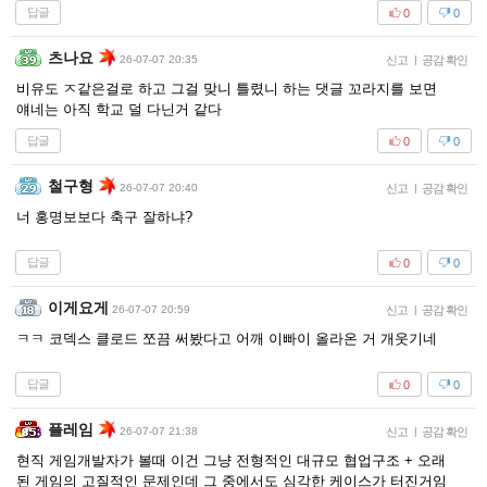
답글
0
0
츠나요
26-07-07 20:35
신고
|
공감 확인
비유도 ㅈ같은걸로 하고 그걸 맞니 틀렸니 하는 댓글 꼬라지를 보면
얘네는 아직 학교 덜 다닌거 같다
답글
0
0
철구형
26-07-07 20:40
신고
|
공감 확인
너 홍명보보다 축구 잘하냐?
답글
0
0
이게요게
26-07-07 20:59
신고
|
공감 확인
ㅋㅋ 코덱스 클로드 쪼끔 써봤다고 어깨 이빠이 올라온 거 개웃기네
답글
0
0
플레임
26-07-07 21:38
신고
|
공감 확인
현직 게임개발자가 볼때 이건 그냥 전형적인 대규모 협업구조 + 오래
된 게임의 고질적인 문제인데 그 중에서도 심각한 케이스가 터진거임