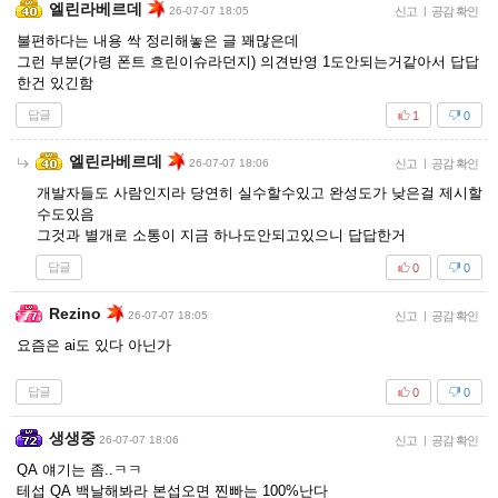
엘린라베르데
26-07-07 18:05
신고
|
공감 확인
불편하다는 내용 싹 정리해놓은 글 꽤많은데
그런 부분(가령 폰트 흐린이슈라던지) 의견반영 1도안되는거같아서 답답
한건 있긴함
답글
1
0
엘린라베르데
26-07-07 18:06
신고
|
공감 확인
개발자들도 사람인지라 당연히 실수할수있고 완성도가 낮은걸 제시할
수도있음
그것과 별개로 소통이 지금 하나도안되고있으니 답답한거
답글
0
0
Rezino
26-07-07 18:05
신고
|
공감 확인
요즘은 ai도 있다 아닌가
답글
0
0
생생중
26-07-07 18:06
신고
|
공감 확인
QA 얘기는 좀..ㅋㅋ
테섭 QA 백날해봐라 본섭오면 찐빠는 100%난다