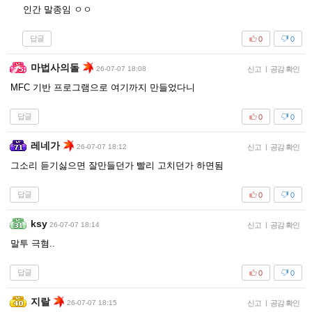
인간 말종임 ㅇㅇ
답글
0
0
마법사의돌
26-07-07 18:08
신고
|
공감 확인
MFC 기반 프로그램으로 여기까지 만들었다니
답글
0
0
레네가
26-07-07 18:12
신고
|
공감 확인
그소리 듣기싫으면 잘만들던가 빨리 고치던가 하면됨
답글
0
0
ksy
26-07-07 18:14
신고
|
공감 확인
말투 극혐..
답글
0
0
지랄
26-07-07 18:15
신고
|
공감 확인