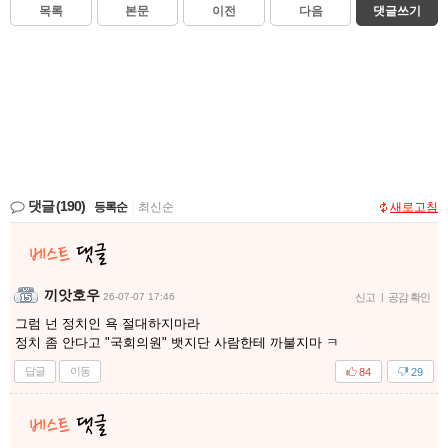
목록
본문
이전
다음
댓글쓰기
댓글
(190)
등록순
|
최신순
새로고침
끼앗호우
26-07-07 17:46
신고
|
공감 확인
그럼 넌 정치인 욕 절대하지마라
정치 좀 안다고 "국회의원" 뱃지단 사람한테 까불지마 ㅋ
답글
이동
84
29