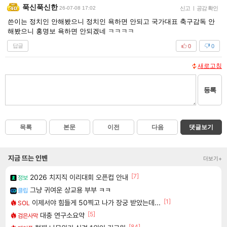
푹신푹신한
26-07-08 17:02
신고
|
공감 확인
쓴이는 정치인 안해봤으니 정치인 욕하면 안되고 국가대표 축구감독 안
해봤으니 홍명보 욕하면 안되겠네 ㅋㅋㅋㅋ
답글
0
0
새로고침
등록
목록
본문
이전
다음
댓글보기
지금 뜨는 인벤
더보기+
[7]
2026 치지직 이리대회 오픈컵 안내
정보
그냥 귀여운 상교용 부부 ㅋㅋ
클립
[1]
이제서야 힘들게 50찍고 나가 장궁 받았는데...
SOL
[5]
대충 연구소요약
검은사막
[84]