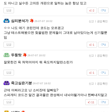
도 아니고 실수든 고의든 개판으로 일하는 놈은 항상 있고
답글
2
0
심리분석가
26-07-07 18:02
신고
|
공감 확인
ㅇㅇ 나도 애기 코린인데 코드는 모르겠고
그냥 테스트해봤으면 찾을법한 문제들이 그대로 남아있다는게 신기할뿐
임
답글
1
0
두둥탓
26-07-07 18:02
신고
|
공감 확인
잘못한건 욕 쳐먹어야지 뭐 욕도하지말란소린가
답글
1
1
죽고싶은기분
26-07-07 18:02
신고
|
공감 확인
근데 어쩌라고요 난 소비잔데 알빠임?
스파게티 코드건 말건 결과물은 완성해서 내놔야될거아냐 찐빠내지말고
답글
11
0