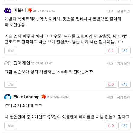
버블티
26-07-07 18:41
신고
|
공감 확인
개발자 똑바로해라, 약속 지켜라, 몇번을 찐빠내냐 돈받았음 잘쳐해
라 < 괜찮음
넥슨 입사 아무나 하네 ㅋㅋ 수준, ㅂㅅ들 코린이가 더 잘할듯, 내가 gpt,
클로드로 딸깍해도 넥슨 보다 잘할듯< 병신 니가 넥슨 입사하셈 ㄱㄱ
답글
1
0
강어게인
26-07-07 18:43
신고
|
공감 확인
그럼 넥슨보다 상위 개발자는 ㅈㄹ해도 된다는거??
답글
0
0
Ekko1champ
26-07-07 19:02
신고
|
공감 확인
역대급 개소리네 ㅋㅋ
나 현업인데 중소기업도 QA팀이 있을텐데 메이플은 시발 없는거 같다고
답글
0
0