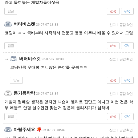
라고 들여놓은 개발자들이잖음
답글
0
0
버터비스켓
26-07-07 18:33
신고
|
공감 확인
코딩이 ㄹㅇ 국비부터 시작해서 전문고 등등 아무나 배울 수 있어서 그럼
답글
0
0
버터비스켓
26-07-07 18:33
신고
|
공감 확인
코딩만큼 우매봉 ㅈㄴ많은 분야를 못봄ㅋㅋ
답글
0
0
동거동락락
26-07-07 18:34
신고
|
공감 확인
개발자 폄훼할 생각은 없지만 넥슨이 엘리트 집단도 아니고 이번 건은 학
부 애들도 안할 실수인건 맞는거 같은데 올려치기가 심하네
답글
0
0
아렬주세요
26-07-07 18:34
신고
|
공감 확인