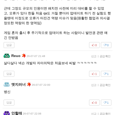
근데 그정도 규모의 인원이면 패치전 사전에 미리 대비를 할 수 있었
고, 오류가 있다 한들 처음 qa도 거칠 뿐더러 업데이트 하기 전 실험도 했
을텐데 이정도로 오류가 터진건 역량 이슈가 맞음(원활한 협업과 의사결
정또한 역량의 한 영역임)
게임 혼자 출시 후 주기적으로 업데이트 하는 사람이니 발언권 관련 얘
긴 안받음
답글
0
0
Reuo
26-07-07 21:48
신고
|
공감 확인
살다살다 넥슨 개발자 자아의탁은 처음보네 씨발 ㅋㅋㅋㅋㅋㅋ
답글
1
1
엣지러너
26-07-07 22:00
신고
|
공감 확인
병신
답글
0
1
안할래
26-07-07 22:06
신고
|
공감 확인