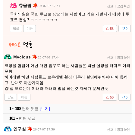
츄울림
26-07-07 17:51
신고
|
공감 확인
국회의원은 국민 투표로 당선되는 사람이고 넥슨 개발자가 메붕이 투
표로 뽑힘? ㅋㅋㅋㅋㅋㅋㅋ
답글
이동
58
9
Mvcious
26-07-07 17:44
신고
|
공감 확인
코딩을 협업이 아닌 개인 업무로 하는 사람들은 백날 설명을 해줘도 이해
못함
하이레벨 하던 사람들도 로우레벨 환경 아무리 설명해줘봐야 이해 못하
고, 반대도 마찬가지임
걍 잘 모르는데 이래라 저래라 말을 하는것 자체가 문제인듯
답글
이동
50
0
1 ~ 100
번째 댓글
[보기]
101 ~
번째 댓글
연구실
26-07-07 17:56
신고
|
공감 확인