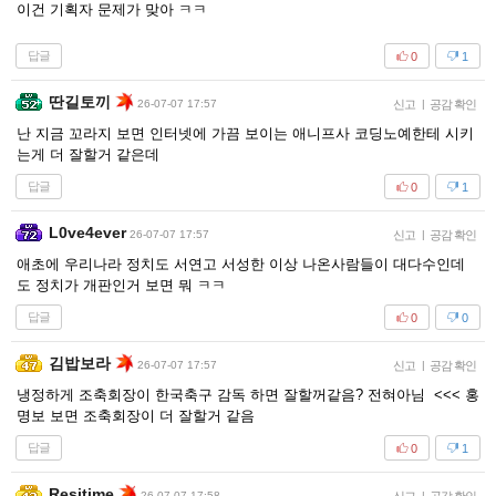
이건 기획자 문제가 맞아 ㅋㅋ
답글
0
1
딴길토끼
26-07-07 17:57
신고
|
공감 확인
난 지금 꼬라지 보면 인터넷에 가끔 보이는 애니프사 코딩노예한테 시키
는게 더 잘할거 같은데
답글
0
1
L0ve4ever
26-07-07 17:57
신고
|
공감 확인
애초에 우리나라 정치도 서연고 서성한 이상 나온사람들이 대다수인데
도 정치가 개판인거 보면 뭐 ㅋㅋ
답글
0
0
김밥보라
26-07-07 17:57
신고
|
공감 확인
냉정하게 조축회장이 한국축구 감독 하면 잘할꺼같음? 전혀아님 <<< 홍
명보 보면 조축회장이 더 잘할거 같음
답글
0
1
Resitime
26-07-07 17:58
|