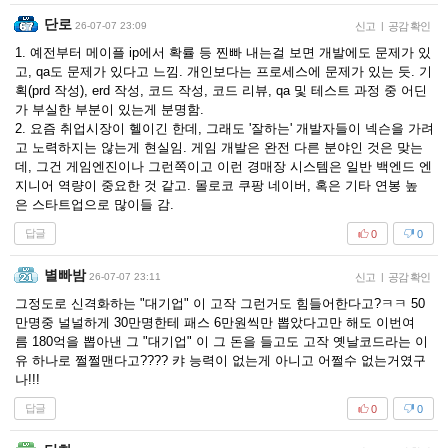
단로
26-07-07 23:09
신고
|
공감 확인
1. 예전부터 메이플 ip에서 확률 등 찐빠 내는걸 보면 개발에도 문제가 있
고, qa도 문제가 있다고 느낌. 개인보다는 프로세스에 문제가 있는 듯. 기
획(prd 작성), erd 작성, 코드 작성, 코드 리뷰, qa 및 테스트 과정 중 어딘
가 부실한 부분이 있는게 분명함.
2. 요즘 취업시장이 헬이긴 한데, 그래도 '잘하는' 개발자들이 넥슨을 가려
고 노력하지는 않는게 현실임. 게임 개발은 완전 다른 분야인 것은 맞는
데, 그건 게임엔진이나 그런쪽이고 이런 경매장 시스템은 일반 백엔드 엔
지니어 역량이 중요한 것 같고. 몰로코 쿠팡 네이버, 혹은 기타 연봉 높
은 스타트업으로 많이들 감.
답글
0
0
별빠밤
26-07-07 23:11
신고
|
공감 확인
그정도로 신격화하는 "대기업" 이 고작 그런거도 힘들어한다고?ㅋㅋ 50
만명중 널널하게 30만명한테 패스 6만원씩만 뽑았다고만 해도 이번여
름 180억을 뽑아낸 그 "대기업" 이 그 돈을 들고도 고작 옛날코드라는 이
유 하나로 쩔쩔맨다고???? 캬 능력이 없는게 아니고 어쩔수 없는거였구
나!!!
답글
0
0