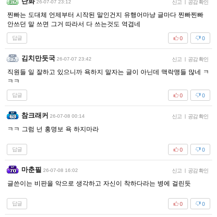
단화
26-07-07 23:12
신고
|
공감 확인
찐빠는 도대체 언제부터 시작된 말인건지 유행어마냥 글마다 찐빠찐빠
안쓰던 말 쓰면 그거 따라서 다 쓰는것도 역겹네
답글
0
0
김치만둣국
26-07-07 23:42
신고
|
공감 확인
직원들 일 잘하고 있으니까 욕하지 말자는 글이 아닌데 맥락맹들 많네 ㅋ
ㅋㅋ
답글
0
0
참크래커
26-07-08 00:14
신고
|
공감 확인
ㅋㅋ 그럼 넌 홍명보 욕 하지마라
답글
0
0
마춘필
26-07-08 16:02
신고
|
공감 확인
글쓴이는 비판을 악으로 생각하고 자신이 착하다라는 병에 걸린듯
답글
0
0