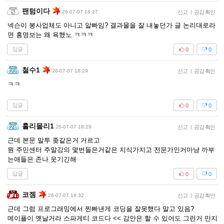
팬텀이다
26-07-07 18:27
신고
|
공감 확인
넥슨이 봉사업체도 아니고 알빠임? 결과물을 잘 내놓던가 글 논리대로라
면 홍명보는 왜 욕했노 ㅋㅋㅋ
답글
0
0
철수1
26-07-07 18:29
신고
|
공감 확인
ㅋㅋ
답글
0
0
홀리몰리1
26-07-07 18:29
신고
|
공감 확인
근데 본문 말투 좆같은거 거르고
뭔 주민센터 주말강의 몇번들은거같은 지식가지고 전문가인거마냥 까부
는애들은 존나 웃기긴해
답글
0
0
코젬
26-07-07 18:32
신고
|
공감 확인
근데 그럼 프로그래밍에서 찐빠낸게 코딩을 잘못했다 말고 있음?
메이플이 옛날거라 스파게티 코드다 << 감안은 할 수 있어도 그런거 만지