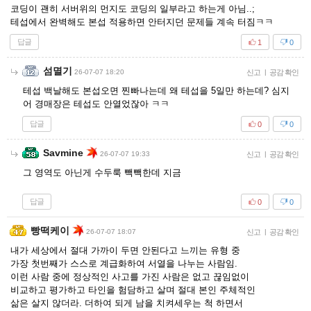
코딩이 괜히 서버위의 먼지도 코딩의 일부라고 하는게 아님..;
테섭에서 완벽해도 본섭 적용하면 안터지던 문제들 계속 터짐ㅋㅋ
답글
1
0
섬멸기
26-07-07 18:20
신고
|
공감 확인
테섭 백날해도 본섭오면 찐빠나는데 왜 테섭을 5일만 하는데? 심지
어 경매장은 테섭도 안열었잖아 ㅋㅋ
답글
0
0
Savmine
26-07-07 19:33
신고
|
공감 확인
그 영역도 아닌게 수두룩 빽빽한데 지금
답글
0
0
빵떡케이
26-07-07 18:07
신고
|
공감 확인
내가 세상에서 절대 가까이 두면 안된다고 느끼는 유형 중
가장 첫번째가 스스로 계급화하여 서열을 나누는 사람임.
이런 사람 중에 정상적인 사고를 가진 사람은 없고 끊임없이
비교하고 평가하고 타인을 험담하고 살며 절대 본인 주체적인
삶은 살지 않더라. 더하여 되게 남을 치켜세우는 척 하면서