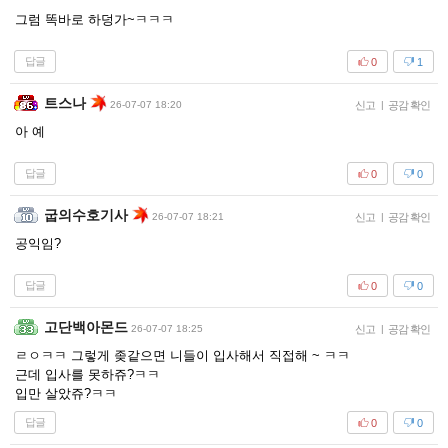
그럼 똑바로 하덩가~ㅋㅋㅋ
답글
0
1
트스나
26-07-07 18:20
신고
|
공감 확인
아 예
답글
0
0
굽의수호기사
26-07-07 18:21
신고
|
공감 확인
공익임?
답글
0
0
고단백아몬드
26-07-07 18:25
신고
|
공감 확인
ㄹㅇㅋㅋ 그렇게 좆같으면 니들이 입사해서 직접해 ~ ㅋㅋ
근데 입사를 못하쥬?ㅋㅋ
입만 살았쥬?ㅋㅋ
답글
0
0