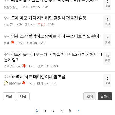
0
댓글
뱃살뱃살업
Lv.20
조회 95
12:45
근데 메포 가격 지키려면 결정석 건들긴 할듯
수다
3
댓글
서벌쨩
Lv.37
조회 217
추천 1
12:44
이제 조각 쌀먹하고 솔에르다 다 부스터로 써도 된다
수다
3
댓글
블템
Lv.71
조회 191
12:44
어르신들 대다수는 왜 지하철이나 버스 새치기해서 타
수다
11
는거임?
댓글
스위스미스씨
Lv.36
조회 188
12:43
와 역시 하드 메이린이네 칠흑을
수다
0
댓글
햄스터쿤
Lv.45
조회 177
12:43
최근
다음
검색
글쓰기
1
2
3
4
5