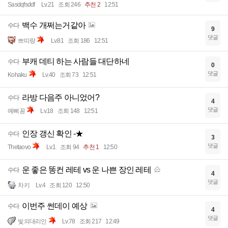
Sasdqfsddf
Lv.21
조회 246
추천 2
12:51
백수 개쩌는거같아
수다
9
댓글
쁘띠랑
Lv.81
조회 186
12:51
부캐 데티 하는 사람들 대단하네
수다
0
댓글
Kohaku
Lv.40
조회 73
12:51
라방 다음주 아니었어?
수다
4
댓글
예삐꽁
Lv.18
조회 148
12:51
인장 갱신 확인 -★
수다
3
댓글
Thetaovo
Lv.1
조회 94
추천 1
12:50
운 좋은 똥컨 레테 vs 운 나쁜 장인 레테
수다
4
댓글
차키
Lv.4
조회 120
12:50
이번주 썬데이 예상
수다
4
댓글
빛의대리인
Lv.78
조회 217
12:49