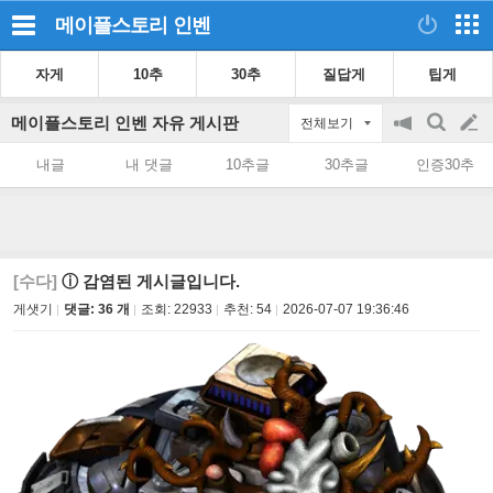
메이플스토리
인벤
자게
10추
30추
질답게
팁게
메이플스토리 인벤 자유 게시판
전체보기
공
검
글
지
색
내글
내 댓글
10추글
30추글
인증30추
on/off
쓰
기
[수다]
ⓘ 감염된 게시글입니다.
게샛기
댓글: 36 개
조회:
22933
추천:
54
2026-07-07 19:36:46