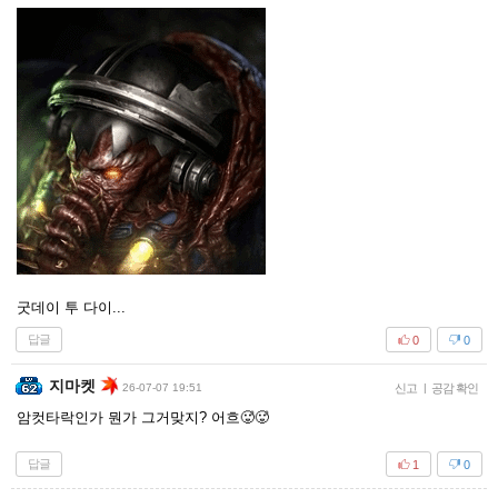
굿데이 투 다이...
답글
0
0
지마켓
26-07-07 19:51
신고
|
공감 확인
암컷타락인가 뭔가 그거맞지? 어흐🥵🥵
답글
1
0