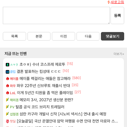
새로고침
등록
목록
본문
이전
다음
댓글보기
지금 뜨는 인벤
더보기+
[15]
초ㅇㅎ) 수녀 코스프레 제로투
ㅗㅜㅑ
[10]
결혼 발표하는 킴성태 ㄷㄷㄷ
클립
[580]
메이플 렉걸리는 애들은 참고해라
메이플
[35]
와우 22주년 신브루토 재출시 반대
와우
[27]
이게 5년간 티원을 좀 먹은 플레이임
LoL
메모리 3사, 2027년 생산분 완판?
해외겜
탈콥 공식 코드 브리치 트레일러
PV
섬란 카구라 개발사 신작 [시노비 넥서스] 연내 출시 예정
섭컬겜
[오늘끝딜] 국산 온열안대 암막 여행용 수면 안대 천연 아로마 스팀 찜질 아이마스크 일상에반하다
핫딜