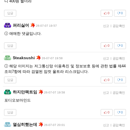
니 400원 쩔더라
답글
0
0
퍼리싫어
26-07-07 19:57
신고
|
공감 확인
ⓘ 애매한 댓글입니다.
답글
0
0
Steaksushi
26-07-07 19:58
신고
|
공감 확인
ⓘ 해당 이미지는 저그통신망 이용촉진 및 정보보호 등에 관한 법률 제44
조의7항에 따라 검열된 암컷 울트라 리스크입니다.
답글
0
0
하지만팩트임
26-07-07 19:58
신고
|
공감 확인
포디오보마인드
답글
0
0
열심히했는데
26-07-07 20:01
신고
|
공감 확인