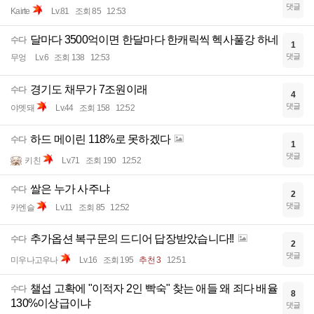
댓글
Kairte
Lv.81
조회 85
12:53
달마다 3500억이면 한달마다 한캐릭씩 헥사풀강 하네
수다
1
댓글
무엉
Lv.6
조회 138
12:53
경기도 채무가 7조원이래
수다
4
댓글
야멧돼
Lv.44
조회 158
12:52
하드 메이린 118%로 못하겠다
수다
1
댓글
키친
Lv.71
조회 190
12:52
쌀은 누가 사주냐
수다
2
댓글
카엔슬
Lv.11
조회 85
12:52
추가옵션 복구문의 드디어 답장받았습니다!!
수다
2
댓글
미우나고우나
Lv.16
조회 195
추천 3
12:51
챌섭 고확에 "이적자 2인 빡숙" 찾는 애들 왜 죄다 배율
수다
8
130%이상급이냐
댓글