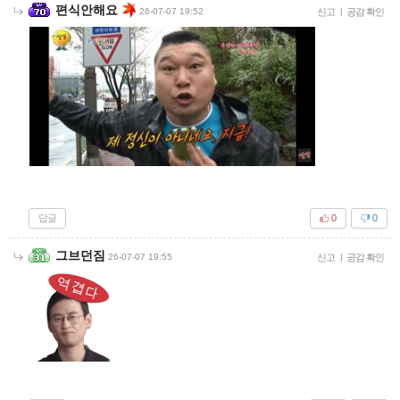
편식안해요
26-07-07 19:52
신고
|
공감 확인
답글
0
0
그브던짐
26-07-07 19:55
신고
|
공감 확인