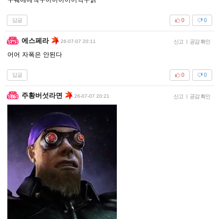
답글
0
0
에스페라
26-07-07 20:11
신고
|
공감 확인
어어 자폭은 안된다
답글
0
0
주황버섯라면
26-07-07 20:21
신고
|
공감 확인