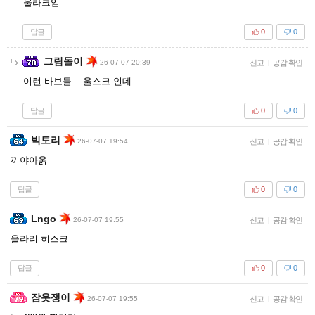
울라크임
답글
0
0
그림돌이
26-07-07 20:39
신고
|
공감 확인
이런 바보들... 울스크 인데
답글
0
0
빅토리
26-07-07 19:54
신고
|
공감 확인
끼야아욹
답글
0
0
Lngo
26-07-07 19:55
신고
|
공감 확인
울라리 히스크
답글
0
0
잠옷쟁이
26-07-07 19:55
신고
|
공감 확인