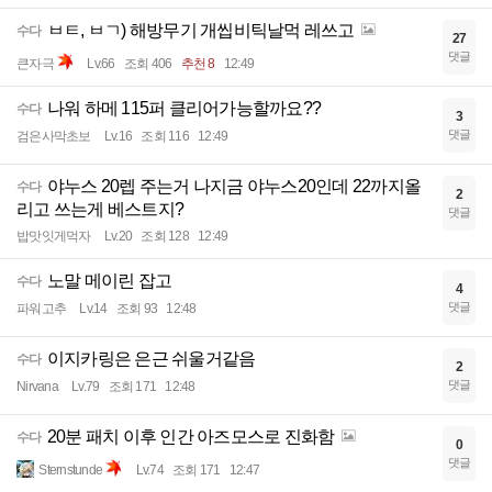
ㅂㅌ, ㅂㄱ) 해방무기 개씹비틱날먹 레쓰고
수다
27
댓글
큰자극
Lv.66
조회 406
추천 8
12:49
나워 하메 115퍼 클리어가능할까요??
수다
3
댓글
검은사막초보
Lv.16
조회 116
12:49
야누스 20렙 주는거 나지금 야누스20인데 22까지올
수다
2
리고 쓰는게 베스트지?
댓글
밥맛잇게먹자
Lv.20
조회 128
12:49
노말 메이린 잡고
수다
4
댓글
파워고추
Lv.14
조회 93
12:48
이지카링은 은근 쉬울거같음
수다
2
댓글
Nirvana
Lv.79
조회 171
12:48
20분 패치 이후 인간 아즈모스로 진화함
수다
0
댓글
Sternstunde
Lv.74
조회 171
12:47