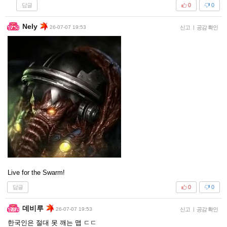
답글
0
0
Nely
26-07-07 19:53
신고
|
공감 확인
Live for the Swarm!
답글
0
0
데비루
26-07-07 19:53
신고
|
공감 확인
한국인은 절대 못 깨는 맵 ㄷㄷ