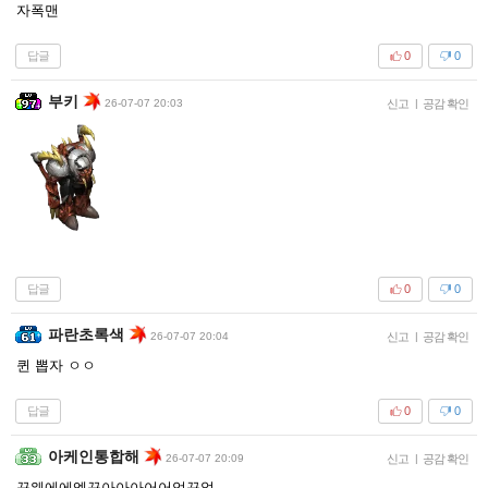
자폭맨
답글
0
0
부키
26-07-07 20:03
신고
|
공감 확인
답글
0
0
파란초록색
26-07-07 20:04
신고
|
공감 확인
퀸 뽑자 ㅇㅇ
답글
0
0
아케인통합해
26-07-07 20:09
신고
|
공감 확인
꾸웨에에엑꾸아아아어어억꾸얽