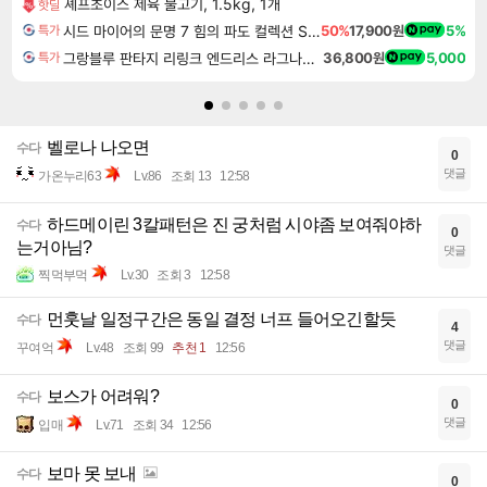
셰프초이스 제육 불고기, 1.5kg, 1개
핫딜
시드 마이어의 문명 7 힘의 파도 컬렉션 Sid Meier's Civilization VII Tides of Power Collection DLC
50%
17,900원
5%
특가
그랑블루 판타지 리링크 엔드리스 라그나로크 업그레이드 킷 Granblue Fantasy Relink Endless Ragnarok Upgrade Kit DLC
36,800원
5,000
특가
벨로나 나오면
수다
0
댓글
가온누리63
Lv.86
조회 13
12:58
하드메이린 3칼패턴은 진 궁처럼 시야좀 보여줘야하
수다
0
는거아님?
댓글
찍먹부먹
Lv.30
조회 3
12:58
먼훗날 일정구간은 동일 결정 너프 들어오긴할듯
수다
4
댓글
꾸여억
Lv.48
조회 99
추천 1
12:56
보스가 어려워?
수다
0
댓글
입매
Lv.71
조회 34
12:56
보마 못 보내
수다
0