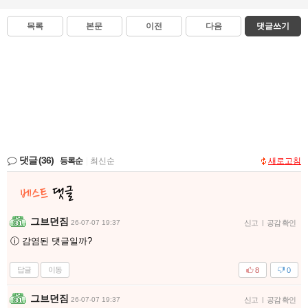
목록
본문
이전
다음
댓글쓰기
댓글
(36)
등록순
|
최신순
새로고침
그브던짐
26-07-07 19:37
신고
|
공감 확인
ⓘ 감염된 댓글일까?
답글
이동
8
0
그브던짐
26-07-07 19:37
신고
|
공감 확인