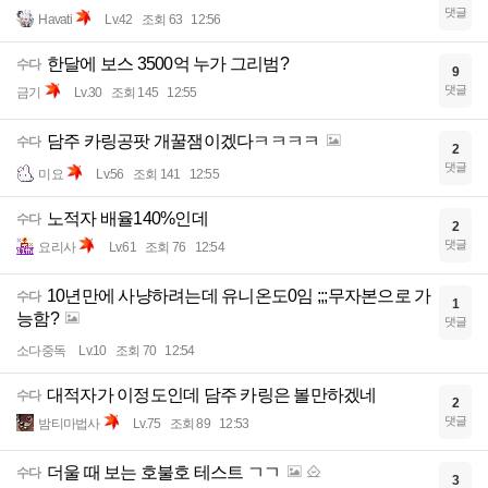
댓글
Havati
Lv.42
조회 63
12:56
한달에 보스 3500억 누가 그리범?
수다
9
댓글
금기
Lv.30
조회 145
12:55
담주 카링공팟 개꿀잼이겠다ㅋㅋㅋㅋ
수다
2
댓글
미요
Lv.56
조회 141
12:55
노적자 배율140%인데
수다
2
댓글
요리사
Lv.61
조회 76
12:54
10년만에 사냥하려는데 유니온도0임 ;;;무자본으로 가
수다
1
능함?
댓글
소다중독
Lv.10
조회 70
12:54
대적자가 이정도인데 담주 카링은 볼만하겠네
수다
2
댓글
밤티마법사
Lv.75
조회 89
12:53
더울 때 보는 호불호 테스트 ㄱㄱ
수다
3