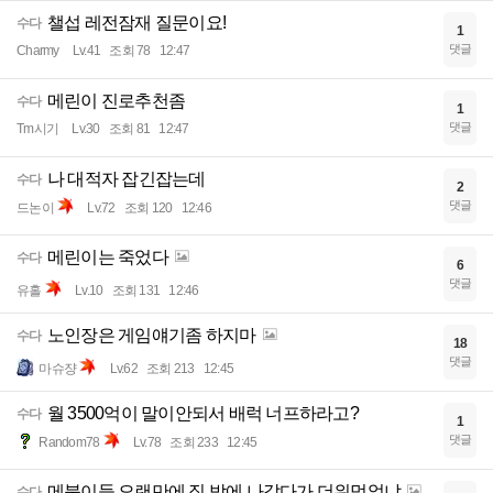
챌섭 레전잠재 질문이요!
수다
1
댓글
Charmy
Lv.41
조회 78
12:47
메린이 진로추천좀
수다
1
댓글
Tm시기
Lv.30
조회 81
12:47
나 대적자 잡긴잡는데
수다
2
댓글
드논이
Lv.72
조회 120
12:46
메린이는 죽었다
수다
6
댓글
유홀
Lv.10
조회 131
12:46
노인장은 게임얘기좀 하지마
수다
18
댓글
마슈쟝
Lv.62
조회 213
12:45
월 3500억이 말이안되서 배럭 너프하라고?
수다
1
댓글
Random78
Lv.78
조회 233
12:45
메붕이들 오랜만에 집 밖에 나갔다가 더위먹었냐
수다