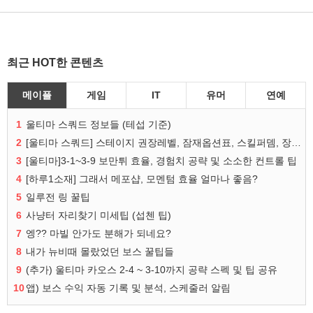
최근 HOT한 콘텐츠
메이플
게임
IT
유머
연예
1
울티마 스쿼드 정보들 (테섭 기준)
2
[울티마 스쿼드] 스테이지 권장레벨, 잠재옵션표, 스킬퍼뎀, 장비 리스트 및 능력치 공유
3
[울티마]3-1~3-9 보만튀 효율, 경험치 공략 및 소소한 컨트롤 팁
4
[하루1소재] 그래서 메포샵, 모멘텀 효율 얼마나 좋음?
5
일루전 링 꿀팁
6
사냥터 자리찾기 미세팁 (섭첸 팁)
7
엥?? 마빌 안가도 분해가 되네요?
8
내가 뉴비때 몰랐었던 보스 꿀팁들
9
(추가) 울티마 카오스 2-4 ~ 3-10까지 공략 스펙 및 팁 공유
10
앱) 보스 수익 자동 기록 및 분석, 스케줄러 알림