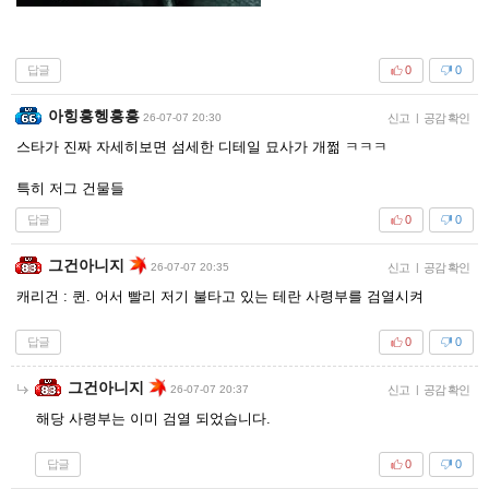
답글
0
0
아힝흥헹흥흥
26-07-07 20:30
신고
|
공감 확인
스타가 진짜 자세히보면 섬세한 디테일 묘사가 개쩖 ㅋㅋㅋ
특히 저그 건물들
답글
0
0
그건아니지
26-07-07 20:35
신고
|
공감 확인
캐리건 : 퀸. 어서 빨리 저기 불타고 있는 테란 사령부를 검열시켜
답글
0
0
그건아니지
26-07-07 20:37
신고
|
공감 확인
해당 사령부는 이미 검열 되었습니다.
답글
0
0