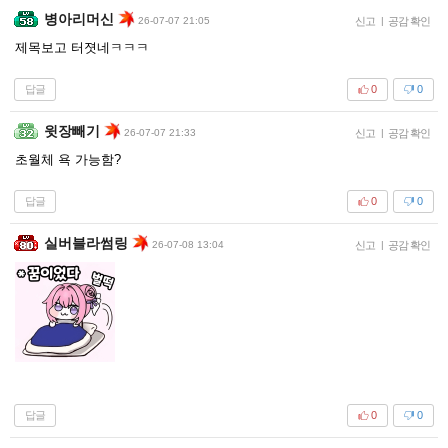
병아리머신
26-07-07 21:05
신고
|
공감 확인
제목보고 터졋네ㅋㅋㅋ
답글
0
0
윗장빼기
26-07-07 21:33
신고
|
공감 확인
초월체 욕 가능함?
답글
0
0
실버블라썸링
26-07-08 13:04
신고
|
공감 확인
답글
0
0