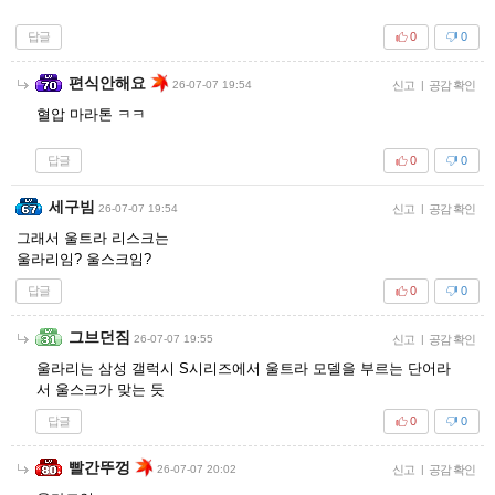
답글
0
0
편식안해요
26-07-07 19:54
신고
|
공감 확인
혈압 마라톤 ㅋㅋ
답글
0
0
세구빔
26-07-07 19:54
신고
|
공감 확인
그래서 울트라 리스크는
울라리임? 울스크임?
답글
0
0
그브던짐
26-07-07 19:55
신고
|
공감 확인
울라리는 삼성 갤럭시 S시리즈에서 울트라 모델을 부르는 단어라
서 울스크가 맞는 듯
답글
0
0
빨간뚜껑
26-07-07 20:02
신고
|
공감 확인