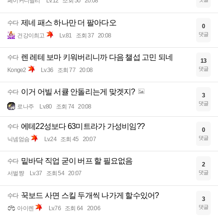
페이커니달리
Lv.12
조회 50
20:08
제네 패스 하나만 더 팔아다오
수다
0
댓글
건강이최고
Lv.81
조회 37
20:08
렌 레테 보마 키워버리니까 다음 챌섭 고민 되네
수다
13
댓글
Konge2
Lv.36
조회 77
20:08
이거 어빌 서큘 안돌리는게 맞겟지?
수다
3
댓글
로나주
Lv.80
조회 74
20:08
에테22성보다 63미트라가 가성비임??
수다
0
댓글
닉넴엄슴
Lv.24
조회 45
20:07
밑바닥 직업 굳이 버프 할 필요없음
수다
2
댓글
서벌쨩
Lv.37
조회 54
20:07
꾹보드 사면 스킬 두개씩 나가게 할수있어?
수다
3
댓글
아이렌
Lv.76
조회 64
20:06