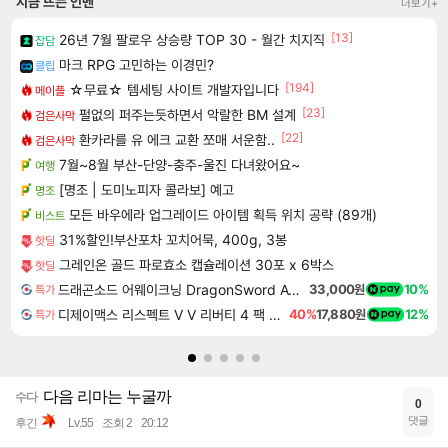
지금 뜨는 인벤
더보기+
[13]
26년 7월 팔로우 상승량 TOP 30 - 월간 치지직
잡담
마크 RPG 고민하는 이경민?
클립
[194]
☆무료☆ 템세팅 사이트 개발자입니다
메이플
[23]
펄없의 퍼주는듯하면서 악랄한 BM 설계
검은사막
[22]
환카라를 유 에크 교환 쪼매 서운함..
검은사막
7월~8월 부산-단양-충주-울진 다녀왔어요~
여행
[명조 | 도미노피자 콜라보] 예고
명조
모든 바우에라 업그레이드 아이템 획득 위치 공략 (89개)
비스트
31%할인!부산포차 꼬치어묵, 400g, 3봉
핫딜
그레인온 골드 파로효소 캡슐레이션 30포 x 6박스
핫딜
드래곤소드 어웨이크닝 DragonSword Awakening
33,000원
10%
특가
디제이맥스 리스펙트 V V 리버티 4 팩 DJMAX RESPECT V V Liberty 4 Pack DLC
40%
17,880원
12%
특가
다음 리마는 누굴까
수다
0
댓글
후긴
Lv.55
조회 2
20:12