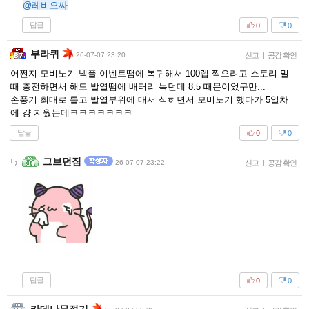
@레비오싸
답글
0
0
부라퀴
26-07-07 23:20
신고
|
공감 확인
어쩐지 모비노기 넥플 이벤트땜에 복귀해서 100렙 찍으려고 스토리 밀
때 충전하면서 해도 발열땜에 배터리 녹던데 8.5 때문이었구만...
손풍기 최대로 틀고 발열부위에 대서 식히면서 모비노기 했다가 5일차
에 걍 지웠는데ㅋㅋㅋㅋㅋㅋㅋ
답글
0
0
그브던짐
26-07-07 23:22
신고
|
공감 확인
답글
0
0