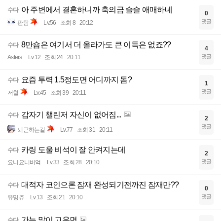
아 주변에서 결혼하니까 축의금 슬슬 애매하네
수다
0
댓글
판탐
Lv.56
조회 8
20:12
8만숍은 여기서 더 올라가도 큰 이득은 없죠??
수다
4
댓글
Asters
Lv.12
조회 24
20:11
요즘 투력 1.5정도면 어디까지 돔?
수다
1
댓글
저혈
Lv.45
조회 39
20:11
갑자기 챌린저 자신이 없어짐...
수다
2
댓글
퇴근하는길
Lv.77
조회 31
20:11
카링 도울 비석이 잘 안켜지는데
수다
2
댓글
요니요니버억
Lv.33
조회 28
20:10
대적자 코인으론 잠재 완성되기전까진 잠재만??
수다
0
댓글
유밍츄
Lv.13
조회 21
20:10
가는 말이 고우면
수다