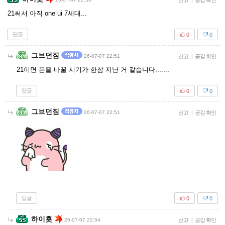
신고
공감 확인
21써서 아직 one ui 7세대...
답글
0
0
그브던짐
26-07-07 22:51
신고
|
공감 확인
21이면 폰을 바꿀 시기가 한참 지난 거 같습니다.......
답글
0
0
그브던짐
26-07-07 22:51
신고
|
공감 확인
답글
0
0
하이횻
26-07-07 22:54
신고
|
공감 확인