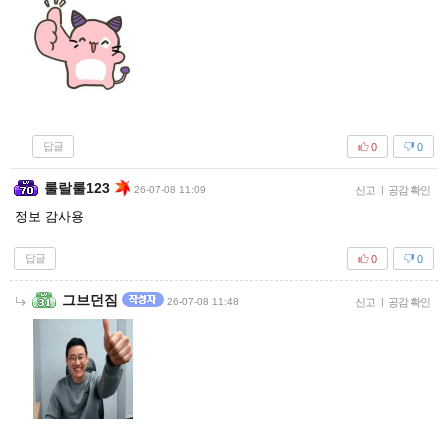
답글
0
0
룰랄룰123
26-07-08 11:09
신고
|
공감 확인
정보 감사용
답글
0
0
그브던짐
26-07-08 11:48
신고
|
공감 확인