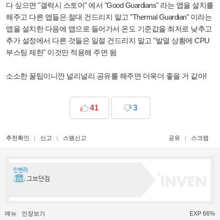
다 싶으면 "갤럭시 스토어" 에서 "Good Guardians" 라는 앱을 설치를
해주고 다른 앱들은 절대 건드리지 말고 "Thermal Guardian" 이라는
앱을 설치한 다음에 앱으로 들어가서 온도 기준값을 최저로 낮추고
추가 설정에서 다른 것들은 일절 건드리지 말고 "발열 상황에 CPU
부스팅 제한" 이것만 적용해 주면 됨
소소한 꿀팁이니깐 널리널리 공유를 해주면 더욱더 좋을 거 같아!
41
3
추천확인
신고
스팸신고
공유
스크랩
인벤러
그브던짐
메뉴
인장보기
EXP 66%