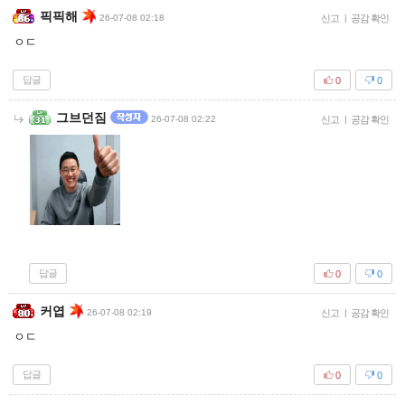
픽픽해
26-07-08 02:18
신고
|
공감 확인
ㅇㄷ
답글
0
0
그브던짐
26-07-08 02:22
신고
|
공감 확인
답글
0
0
커엽
26-07-08 02:19
신고
|
공감 확인
ㅇㄷ
답글
0
0