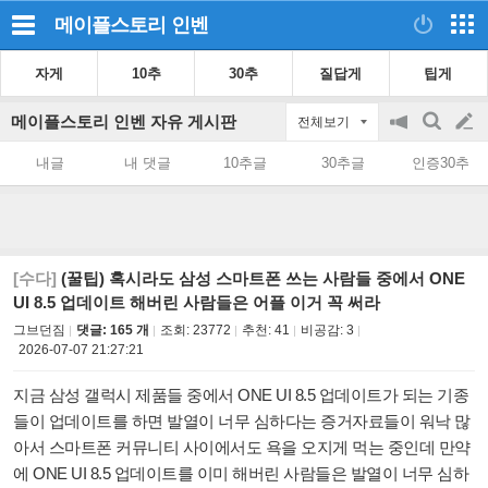
메이플스토리
인벤
자게
10추
30추
질답게
팁게
메이플스토리 인벤 자유 게시판
전체보기
공
검
글
지
색
내글
내 댓글
10추글
30추글
인증30추
on/off
쓰
기
[수다]
(꿀팁) 혹시라도 삼성 스마트폰 쓰는 사람들 중에서 ONE
UI 8.5 업데이트 해버린 사람들은 어플 이거 꼭 써라
그브던짐
댓글: 165 개
조회:
23772
추천:
41
비공감:
3
2026-07-07 21:27:21
지금 삼성 갤럭시 제품들 중에서 ONE UI 8.5 업데이트가 되는 기종
들이 업데이트를 하면 발열이 너무 심하다는 증거자료들이 워낙 많
아서 스마트폰 커뮤니티 사이에서도 욕을 오지게 먹는 중인데 만약
에 ONE UI 8.5 업데이트를 이미 해버린 사람들은 발열이 너무 심하