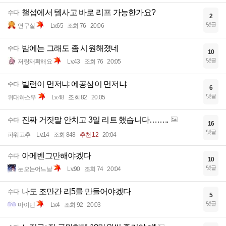
챌섭에서 템사고 바로 리프 가능한가요?
수다
2
댓글
연구실
Lv.65
조회 76
20:06
밤에는 그래도 좀 시원해졌네
수다
10
댓글
저랑재획해요
Lv.43
조회 76
20:05
빌런이 먼저냐 에공삼이 먼저냐
수다
6
댓글
위대하스우
Lv.48
조회 82
20:05
진짜 거짓말 안치고 3일 리트 했습니다……..
수다
16
댓글
파워고추
Lv.14
조회 848
추천 12
20:04
아메벤그만해야겠다
수다
10
댓글
눈오는어느날
Lv.90
조회 74
20:04
나도 조만간 리5를 만들어야겠다
수다
5
댓글
마이덴
Lv.4
조회 92
20:03