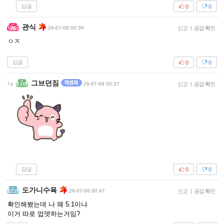
답글
0
0
관식
26-07-08 00:36
신고
|
공감 확인
ㅇㅈ
답글
0
0
그브던짐
26-07-08 00:37
신고
|
공감 확인
답글
0
0
도가니수육
26-07-08 00:47
신고
|
공감 확인
확인해봤는데 나 왜 5.1이냐
이거 따로 업뎃하는거임?