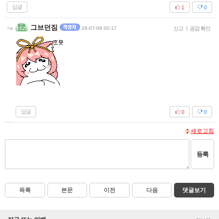
답글
1
0
그브던짐
26-07-09 00:17
신고
|
공감 확인
답글
0
0
새로고침
등록
목록
본문
이전
다음
댓글보기