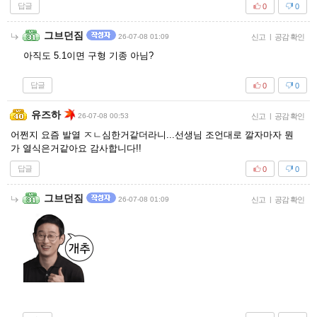
답글
0
0
그브던짐
26-07-08 01:09
신고
|
공감 확인
아직도 5.1이면 구형 기종 아님?
답글
0
0
유즈하
26-07-08 00:53
신고
|
공감 확인
어쩐지 요즘 발열 ㅈㄴ심한거같더라니...선생님 조언대로 깔자마자 뭔
가 열식은거같아요 감사합니다!!
답글
0
0
그브던짐
26-07-08 01:09
신고
|
공감 확인