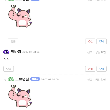
답글
1
0
잎바람
26-07-07 23:54
신고
|
공감 확인
ㅇㄷ
답글
0
0
그브던짐
26-07-08 00:00
신고
|
공감 확인