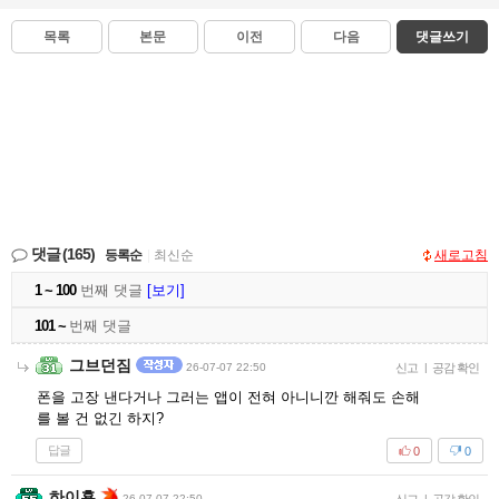
목록
본문
이전
다음
댓글쓰기
댓글
(165)
등록순
|
최신순
새로고침
1 ~ 100
번째 댓글
[보기]
101 ~
번째 댓글
그브던짐
26-07-07 22:50
신고
|
공감 확인
폰을 고장 낸다거나 그러는 앱이 전혀 아니니깐 해줘도 손해
를 볼 건 없긴 하지?
답글
0
0
하이횻
26-07-07 22:50
|