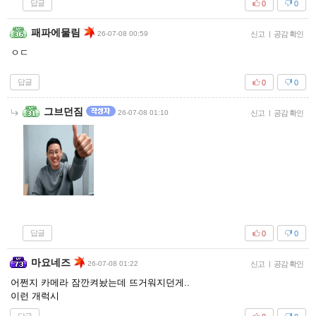
답글
0
0
패파에물림
26-07-08 00:59
신고
|
공감 확인
ㅇㄷ
답글
0
0
그브던짐
26-07-08 01:10
신고
|
공감 확인
답글
0
0
마요네즈
26-07-08 01:22
신고
|
공감 확인
어쩐지 카메라 잠깐켜놨는데 뜨거워지던게..
이런 개럭시