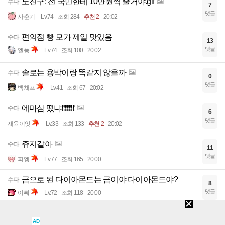
노진구: 전 국민한테 10만원씩 줄거야.gif
수다
7
댓글
사춘기
Lv.74
조회 284
추천 2
20:02
편의점 빵 모가 제일 맛있음
수다
13
댓글
엘풍
Lv.74
조회 100
20:02
솔로는 용박이랑 똑같지 않을까
수다
0
댓글
백채프
Lv.41
조회 67
20:02
에마삼 떴냐❗️❗️❗️❗️❗️❗️
수다
6
댓글
재육이잇
Lv.33
조회 133
추천 2
20:02
쥬지같아
수다
11
댓글
피엥
Lv.77
조회 165
20:00
금으로 된 다이아몬드는 금이야 다이아몬드야?
수다
8
댓글
이뤄
Lv.72
조회 118
20:00
와ㅅㅂ 폭탄 살뻔했네
수다
3
AD