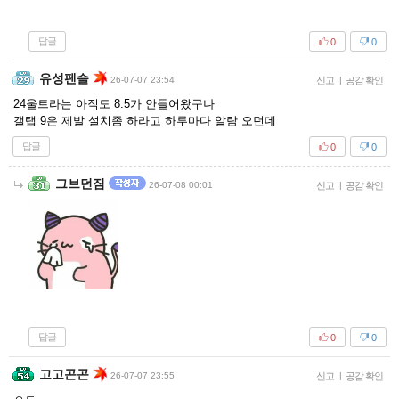
답글
0
0
유성펜슬
26-07-07 23:54
신고
|
공감 확인
24울트라는 아직도 8.5가 안들어왔구나
갤탭 9은 제발 설치좀 하라고 하루마다 알람 오던데
답글
0
0
그브던짐
26-07-08 00:01
신고
|
공감 확인
답글
0
0
고고곤곤
26-07-07 23:55
신고
|
공감 확인