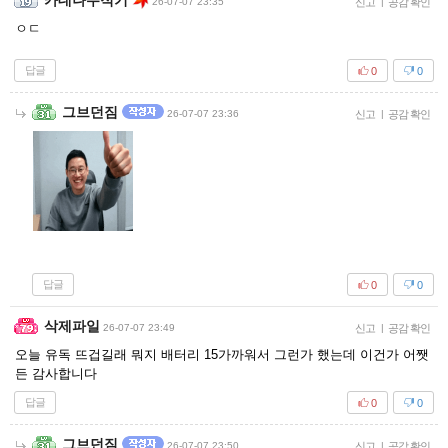
카데나무적기
26-07-07 23:35
신고
|
공감 확인
ㅇㄷ
답글
0
0
그브던짐
26-07-07 23:36
신고
|
공감 확인
답글
0
0
삭제파일
26-07-07 23:49
신고
|
공감 확인
오늘 유독 뜨겁길래 뭐지 배터리 15가까워서 그런가 했는데 이건가 어쨋
든 감사합니다
답글
0
0
그브던짐
26-07-07 23:50
신고
|
공감 확인