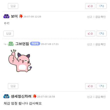
답글
0
0
보더
26-07-08 12:26
신고
|
공감 확인
ㅇㄷ
답글
0
0
그브던짐
26-07-08 17:21
신고
|
공감 확인
답글
0
0
샌세정신차려
26-07-08 18:59
신고
|
공감 확인
체감 엄청 됩니다 감사해요