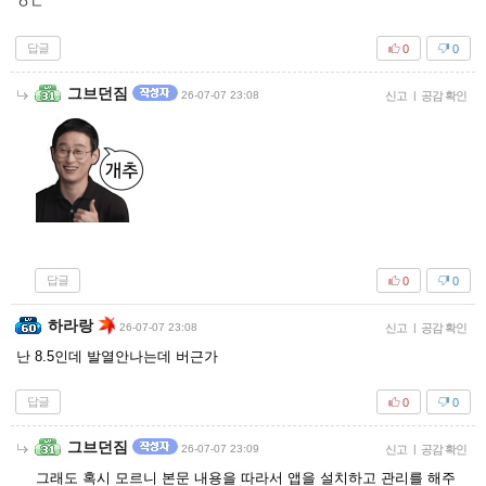
ㅇㄷ
답글
0
0
그브던짐
26-07-07 23:08
신고
|
공감 확인
답글
0
0
하라랑
26-07-07 23:08
신고
|
공감 확인
난 8.5인데 발열안나는데 버근가
답글
0
0
그브던짐
26-07-07 23:09
신고
|
공감 확인
그래도 혹시 모르니 본문 내용을 따라서 앱을 설치하고 관리를 해주