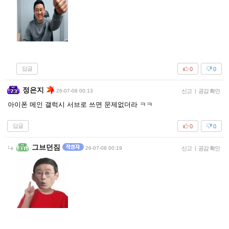
답글
0
0
정은지
26-07-08 00:13
신고
|
공감 확인
아이폰 메인 갤럭시 서브로 쓰면 문제없더라 ㅋㅋ
답글
0
0
그브던짐
26-07-08 00:19
신고
|
공감 확인