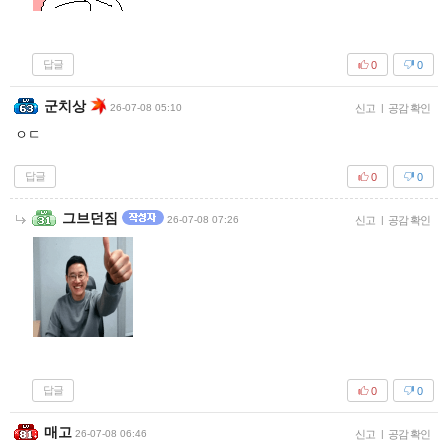
답글
0
0
군치상
26-07-08 05:10
신고
|
공감 확인
ㅇㄷ
답글
0
0
그브던짐
26-07-08 07:26
신고
|
공감 확인
답글
0
0
매고
26-07-08 06:46
신고
|
공감 확인