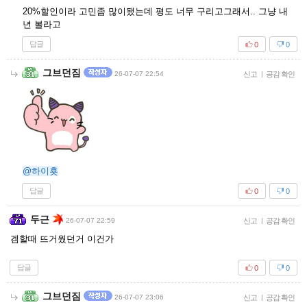
20%할인이라 고민좀 많이됐는데 평도 너무 구리고그래서.. 그냥 내
년 볼라고
답글
0
0
그브던짐
26-07-07 22:54
신고
|
공감 확인
@하이횻
답글
0
0
두근
26-07-07 22:59
신고
|
공감 확인
겜할때 뜨거웠던거 이건가
답글
0
0
그브던짐
26-07-07 23:06
신고
|
공감 확인