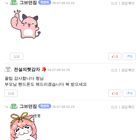
그브던짐
26-07-08 02:22
신고
|
공감 확인
답글
0
0
전설의햇감자
26-07-08 02:20
신고
|
공감 확인
꿀팁 감사합니다 형님
부모님 핸드폰도 해드리겠습니다 복 받으세요
답글
0
0
그브던짐
26-07-08 02:23
신고
|
공감 확인