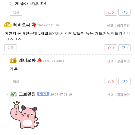
는 게 좋아 보입니다!
답글
0
0
레비오싸
26-07-07 23:16
신고
|
공감 확인
어쩐지 폰바꿨는데 3개월도안되서 이번달들어 유독 개뜨거워지드라ㅅㅂ
ㄱㅅㄱㅅ
답글
0
0
레비오싸
26-07-07 23:16
신고
|
공감 확인
개추
답글
0
0
그브던짐
26-07-07 23:16
신고
|
공감 확인