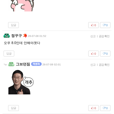
답글
0
0
정꾸구
26-07-08 01:52
신고
|
공감 확인
오우 8.0인데 안해야겟다
답글
0
0
그브던짐
26-07-08 02:01
신고
|
공감 확인
답글
0
0