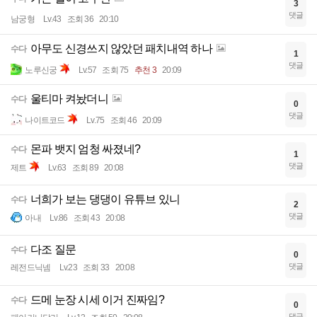
3
댓글
남궁형
Lv.43
조회 36
20:10
아무도 신경쓰지 않았던 패치내역 하나
수다
1
댓글
노루신궁
Lv.57
조회 75
추천 3
20:09
울티마 켜놨더니
수다
0
댓글
나이트코드
Lv.75
조회 46
20:09
몬파 뱃지 엄청 싸졌네?
수다
1
댓글
제트
Lv.63
조회 89
20:08
너희가 보는 댕댕이 유튜브 있니
수다
2
댓글
아내
Lv.86
조회 43
20:08
다조 질문
수다
0
댓글
레전드닉넴
Lv.23
조회 33
20:08
드메 눈장 시세 이거 진짜임?
수다
0
댓글