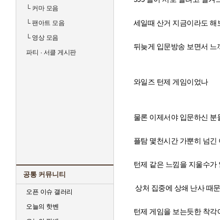
└
커마 모음
세일때 산거 지금이라도 
└
팬아트 모음
└
영상 모음
뒤늦게 입문방송 보면서 느
파티 · 서클 게시판
와일즈 턴제 게임이었나
물론 이제서야 입문하신 분
플탐 몇천시간 가뿐히 넘긴
턴제 같은 느낌을 지울수가
공통 커뮤니티
상처 집중에 상쇄 난사 때
오픈 이슈 갤러리
오늘의 핫벤
턴제 게임을 보는듯한 착각