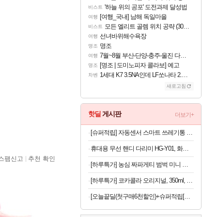
'하늘 위의 공포' 도전과제 달성법
비스트
[여행_국내] 남해 독일마을
여행
모든 엘리트 골렘 위치 공략 (30개) - 방랑 결투가
비스트
선녀바위해수욕장
여행
명조
명조
7월~8월 부산-단양-충주-울진 다녀왔어요~
여행
[명조 | 도미노피자 콜라보] 예고
명조
1세대 K7 3.5NA인데 LF쏘나타 2.0NA 기변하면 유류비 절약이 얼마나 될까요..?
차벤
새로고침
핫딜
게시판
더보기+
[슈퍼적립] 자동센서 스마트 쓰레기통 가정용 사무실용 주방용 스테인리스 휴지통 일반형 20L 화이트
휴대용 무선 핸디 다리미 HG-Y01, 화이트, 1개
스팸신고
추천 확인
[하루특가] 농심 짜파게티 범벅 미니 컵라면 70g, 12개
[하루특가] 코카콜라 오리지널, 350ml, 24개
[오늘끝딜(첫구매6천할인)+슈퍼적립[네이버 단독] 셀렉스 프로핏 버라이어티팩(총 8입)