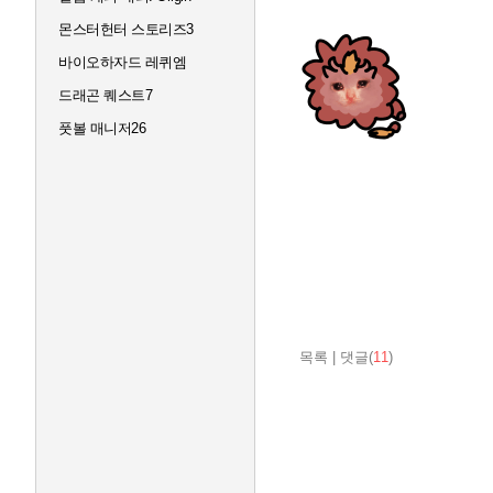
몬스터헌터 스토리즈3
바이오하자드 레퀴엠
드래곤 퀘스트7
풋볼 매니저26
목록
|
댓글(
11
)