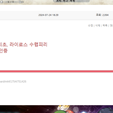
board/mhf/1754/751426