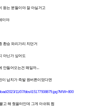
이 듣는 분들이야 잘 아실거고
레이야
종 환승 와리가리 치던거
지 아닌가 싶어도
 안들어오는건 왜일까...
린이 납치가 즉발
원버튼이었다면
/upload/2023/11/07/bbs/i15177938879.jpg?MW=800
빨고 해 줬을터인데 그게 아쉬워 쩝