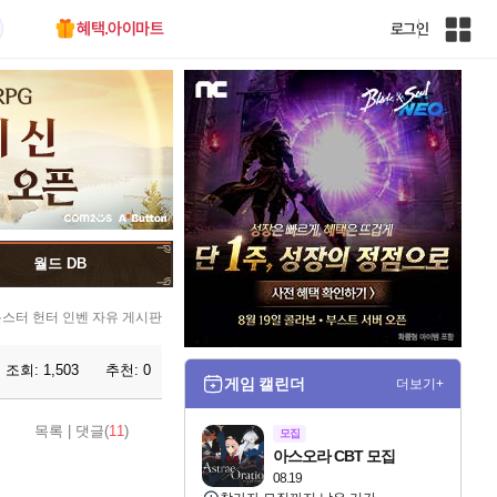
혜택.아이마트
로그인
인
벤
전
체
사
이
트
맵
월드 DB
스터 헌터 인벤 자유 게시판
조회:
1,503
추천:
0
게임 캘린더
더보기+
목록
|
댓글(
11
)
모집
아스오라 CBT 모집
08.19