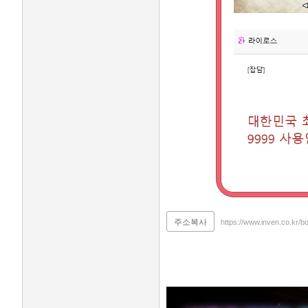
주소복사
https://www.inven.co.kr/