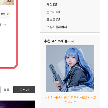
채집 DB
몬스터 DB
퀘스트 DB
스킬시뮬레이터
추천 코스프레 갤러리
목록
글쓰기
승리의 여신: 니케 기묭묭지 아르카나: 포
츈 메이트