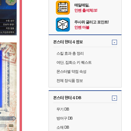
매일매일,
인벤 출석체크!
주사위 굴리고 포인트!
인벤 마블
몬스터 헌터 4 정보
-
스킬 효과 총 정리
여단, 집회소 키 퀘스트
몬스터별 약점 속성
전체 장식품 정보
몬스터 헌터 4 DB
-
무기 DB
방어구 DB
소재 DB