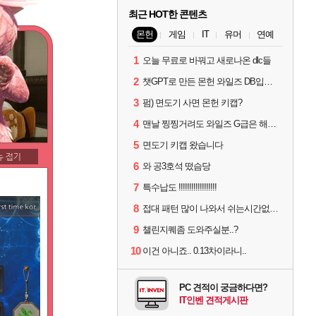
최근 HOT한 콘텐츠
몬헌
게임
IT
유머
연예
1
오늘 무료로 바꿔고 새로나온 dlc들
2
챗GPT로 만든 몬헌 와일즈 DB입니다.
3
펌) 면도기 사면 몬헌 키캡?
4
맨날 찡찡거려도 와일즈 G급은 해야하니까 접속 jpg
5
면도기 키캡 왔습니다
6
와 공3호석 떴슴당
7
특수납도 !!!!!!!!!!!!!!!!!!
8
접대 패턴 많이 나와서 쉬는시간없이 빡딜한것같은데..
9
챌린지퀘좀 도와주실분..?
10
이건 아니죠.. 0.13차이라니..
PC 견적이 궁금하다면?
IT인벤 견적게시판