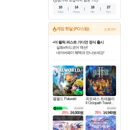
참가자 모집까지 남은 기간
10
14
18
26
Days
Hours
Min
Sec
게임 핫딜 (PC/스팀)
스토어+
베데스다 40주년 기념 할인 중!
베데스다의 명작들을
40주년 프로모션으로 만나보세요!
인벤게임즈 8월 특별 할인!
드래곤소드: 어웨이크닝 입점!
문명 7 특별 할인!
마블 투혼 파이팅 소울즈 정식출시!
귀무자: 검의 길 예약 판매 중!
비스트 오브 리인카네이션 정식 출시!
커세어 코브 출시 기념 할인!
더 렐릭 퍼스트 가디언 정식 출시
캡콤 프렌차이즈 할인 진행 중!
캡콤 일부 상품 상시 할인
스타워즈 은하계 레이서
로블록스 기프트 카드 공식 입점
인기 퍼블리셔 모음!
스팀으로 만나는 드래곤소드!
조선&고려 DLC 출시 예정
마블 히어로 총 출동&화려한 격투!
10% 할인과
게임프릭 신작 IP
해적'섬'을 발전시키자!
설화x하드코어 액션!
몬헌, 바하 등 인기 IP를
몬헌 와일즈 & 드래곤즈 도그마2
인벤게임즈에서 10% 추가 적립
Robux를 가장 안전하고
최대 90% 할인가를 만나보세요!
네이버혜택과 함께 만나보세요!
50%할인&추가 적립까지!
네이버 포인트 혜택까지!
이니&베니 혜택까지!
네이버 혜택가와 함께 예약하세요!
할인&네이버혜택으로 만나보세요!
네이버페이 혜택과 만나보세요!
할인가에 만나보세요!
일부 에디션 상시 할인!
혜택으로 예약 판매 중
편안하게 충전하세요
팰월드 Palworld
옥토패스 트래블러
II Octopath Traveler I
I
5%
32,000
49,800
25%
24,000원
70%
14,940원