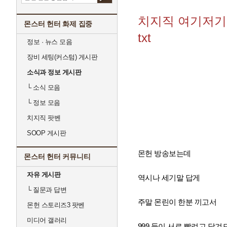
치지직 여기저기
몬스터 헌터 화제 집중
txt
정보 · 뉴스 모음
장비 세팅(커스텀) 게시판
소식과 정보 게시판
└
소식 모음
└
정보 모음
치지직 팟벤
SOOP 게시판
몬헌 방송보는데
몬스터 헌터 커뮤니티
자유 게시판
역시나 세기말 답게
└
질문과 답변
주말 몬린이 한분 끼고서
몬헌 스토리즈3 팟벤
미디어 갤러리
999 들이 서로 빨려고 달겨