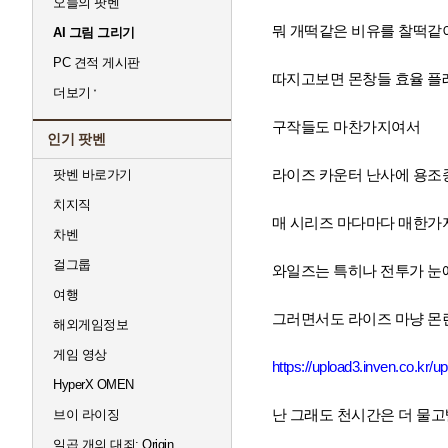
오늘의 팟벤
뭐 개떡같은 비유를 찰떡같
AI 그림 그리기
PC 견적 게시판
따지고보면 몬창들 효율 플
더보기
구작들도 마찬가지여서
인기 팟벤
라이즈 카운터 난사에 용조
팟벤 바로가기
치지직
매 시리즈 마다마다 매한가
차벤
걸그룹
와일즈는 특히나 전투가 눈에
여행
그러면서도 라이즈 마냥 몬
해외게임정보
게임 영상
https://upload3.inven.co.kr
HyperX OMEN
난 그래도 천시간은 더 물고
브이 라이징
일곱 개의 대죄: Origin