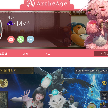
와우저
라이로스
프로필
랭킹
칭호