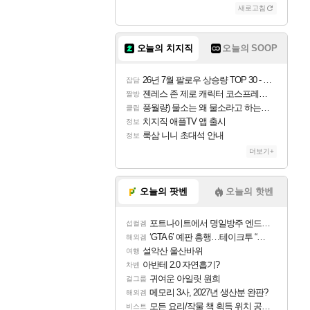
새로고침
오늘의 치지직
오늘의 SOOP
26년 7월 팔로우 상승량 TOP 30 - 월간 치지직
잡담
젠레스 존 제로 캐릭터 코스프레한 꽁주
짤방
풍월량) 물소는 왜 물소라고 하는거야? 아! 그만 ㅋㅋ
클립
치지직 애플TV 앱 출시
정보
룩삼 니니 초대석 안내
정보
더보기+
오늘의 팟벤
오늘의 핫벤
포트나이트에서 명일방주 엔드필드 [펠리카] 판매 예정
섭컬겜
‘GTA 6’ 예판 흥행…테이크투 “내부 예상 크게 넘어”
해외겜
설악산 울산바위
여행
아반테 2.0 자연흡기?
차벤
귀여운 아일릿 원희
걸그룹
메모리 3사, 2027년 생산분 완판?
해외겜
모든 요리/작물 책 획득 위치 공략 (36개) - 미식가 도전과제
비스트