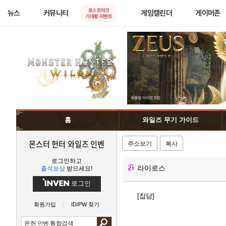
로스트아크
뉴스
커뮤니티
게임캘린더
게이머존
기대평 이벤트
홈
와일즈 무기 가이드
몬스터 헌터 와일즈 인벤
주소보기
복사
로그인하고
라이로스
출석보상
받으세요!
로그인
[잡담]
회원가입
ID/PW 찾기