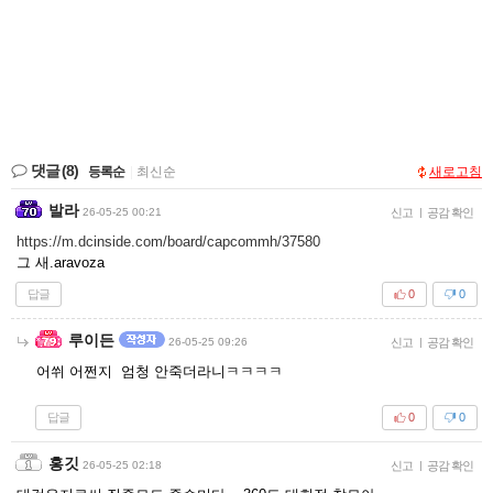
댓글
(8)
등록순
|
최신순
새로고침
발라
26-05-25 00:21
신고
|
공감 확인
https://m.dcinside.com/board/capcommh/37580
그 새.aravoza
답글
0
0
루이든
26-05-25 09:26
신고
|
공감 확인
어쒸 어쩐지 엄청 안죽더라니ㅋㅋㅋㅋ
답글
0
0
홍깃
26-05-25 02:18
신고
|
공감 확인