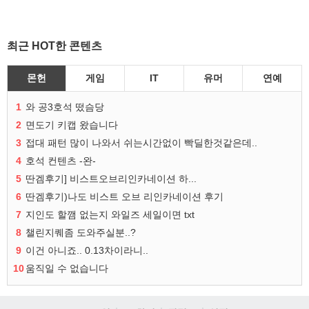
최근 HOT한 콘텐츠
몬헌
게임
IT
유머
연예
1
와 공3호석 떴슴당
2
면도기 키캡 왔습니다
3
접대 패턴 많이 나와서 쉬는시간없이 빡딜한것같은데..
4
호석 컨텐츠 -완-
5
딴겜후기] 비스트오브리인카네이션 하...
6
딴겜후기)나도 비스트 오브 리인카네이션 후기
7
지인도 할깸 없는지 와일즈 세일이면 txt
8
챌린지퀘좀 도와주실분..?
9
이건 아니죠.. 0.13차이라니..
10
움직일 수 없습니다