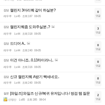
챌린지 3마리퀘 같이 하실분?
잡담
0
댓글
레우루
Lv.45
조회 187
08-05
챌린지퀘좀 도와주실분..?
잡담
3
댓글
레우루
Lv.44
조회 318
08-05
드디어 A..
잡담
0
댓글
레우루
Lv.44
조회 240
08-05
이건 아니죠.. 0.13차이라니..
잡담
0
댓글
레우루
Lv.44
조회 316
08-05
신규 챌린지퀘 A받기 빡세네요..
잡담
0
댓글
레우루
Lv.44
조회 240
08-05
[와일즈] 와일즈 신규/복귀 유저입니다 / 쌍검 템 질문
질문
2
댓글
산방산
Lv.85
조회 285
08-04