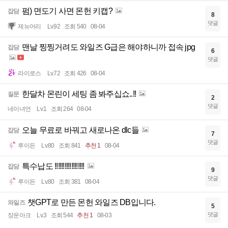
펌) 면도기 사면 몬헌 키캡?
잡담
8
댓글
제뉴어리
Lv.92
조회 540
08-04
맨날 찡찡거려도 와일즈 G급은 해야하니까 접속 jpg
잡담
6
댓글
라이로스
Lv.72
조회 426
08-04
한달차 몬린이 세팅 좀 봐주십쇼..!!
질문
2
댓글
네이녀언
Lv.1
조회 264
08-04
오늘 무료로 바꿔고 새로나온 dlc들
잡담
7
댓글
루이든
Lv.80
조회 841
추천 1
08-04
특수납도 !!!!!!!!!!!!!!!!!!
잡담
9
댓글
루이든
Lv.80
조회 381
08-04
챗GPT로 만든 몬헌 와일즈 DB입니다.
와일즈
5
댓글
장운아크
Lv.3
조회 544
추천 1
08-03