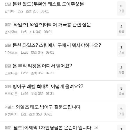
몬헌 월드 )두환영 퀘스트 도아주싷분
잡담
0
댓글
알티마
Lv.9
조회 266
08-01
[와일즈] [와일즈]아티어 거극룡 관련 질문
질문
4
댓글
법사죽빠
Lv.5
조회 341
08-01
몬헌 와일즈? 스팀에서 구매시 뭐사야하나요?
질문
1
댓글
디아보노
Lv.26
조회 347
08-01
은 부적 티켓은 어디서 얻어요?
잡담
3
댓글
코르디온
Lv.66
조회 362
07-31
방어구 레벨 최대치 어떻게 올려요??
잡담
5
댓글
코르디온
Lv.66
조회 332
07-31
와일즈 태도 방어구 질문드립니다.
와일즈
5
댓글
짱짱예지
Lv.1
조회 358
07-31
[월드] 이제막 1차엔딩을본 몬린이 입니다.
질문
2