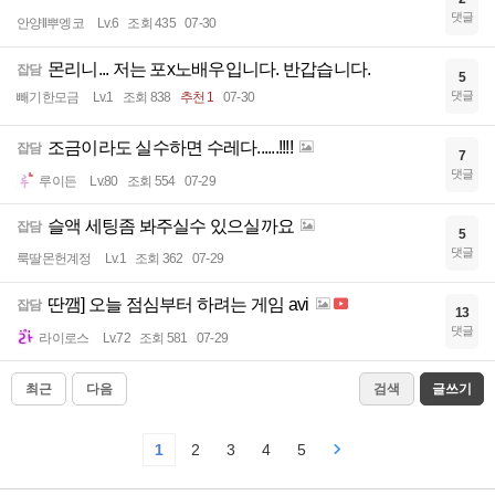
댓글
안양ll뿌엥코
Lv.6
조회 435
07-30
몬리니... 저는 포x노배우입니다. 반갑습니다.
잡담
5
댓글
빼기한모금
Lv.1
조회 838
추천 1
07-30
조금이라도 실수하면 수레다......!!!!
잡담
7
댓글
루이든
Lv.80
조회 554
07-29
슬액 세팅좀 봐주실수 있으실까요
잡담
5
댓글
룩딸몬헌계정
Lv.1
조회 362
07-29
딴깸] 오늘 점심부터 하려는 게임 avi
잡담
13
댓글
라이로스
Lv.72
조회 581
07-29
최근
다음
검색
글쓰기
1
2
3
4
5