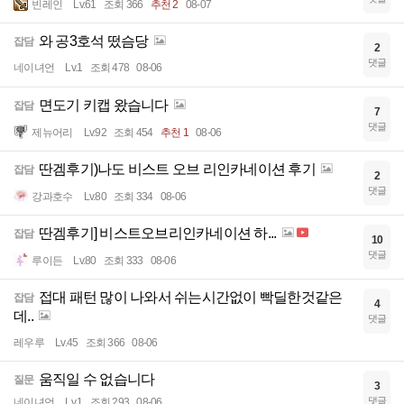
빈레인
Lv.61
조회 366
추천 2
08-07
와 공3호석 떴슴당
잡담
2
댓글
네이녀언
Lv.1
조회 478
08-06
면도기 키캡 왔습니다
잡담
7
댓글
제뉴어리
Lv.92
조회 454
추천 1
08-06
딴겜후기)나도 비스트 오브 리인카네이션 후기
잡담
2
댓글
강과호수
Lv.80
조회 334
08-06
딴겜후기] 비스트오브리인카네이션 하...
잡담
10
댓글
루이든
Lv.80
조회 333
08-06
접대 패턴 많이 나와서 쉬는시간없이 빡딜한것같은
잡담
4
데..
댓글
레우루
Lv.45
조회 366
08-06
움직일 수 없습니다
질문
3
댓글
네이녀언
Lv.1
조회 293
08-06