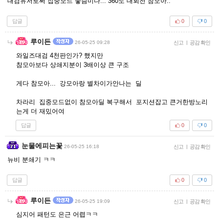
대검유저로써 집중모드 좋슴미다... 360도 대회전 참모아..
답글
0
0
루이든
26-05-25 09:28
신고
|
공감 확인
와일즈대검 4천판인가? 했지만
참모아보다 상쇄지분이 3배이상 큰 구조
게다 참모아... 강모아랑 별차이가안나는 딜
차라리 집중모드없이 참모아딜 복구해서 포지션잡고 큰거한방노리
는게 더 재밌어여
답글
0
0
눈물에피는꽃
26-05-25 16:18
신고
|
공감 확인
뉴비 분쇄기 ㅋㅋ
답글
0
0
루이든
26-05-25 19:09
신고
|
공감 확인
심지어 패턴도 은근 어렵ㅋㅋ