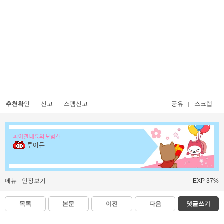
추천확인
신고
스팸신고
공유
스크랩
파이웰 대륙의 모험가
루이든
메뉴
인장보기
EXP 37%
목록
본문
이전
다음
댓글쓰기