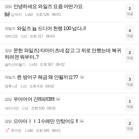
안녕하세요 와일즈 요즘 어떤가요
잡담
2
댓글
김억지
Lv.82
조회 526
08-03
와일즈 늅 드디어 헌랭 100 넘다..!!
와일즈
4
댓글
깍찌123
Lv.1
조회 317
08-03
몬헌 와일즈) 타마미츠네 잡고 그 뒤로 안했는데 복귀
잡담
2
하려면 뭐부터..?
댓글
술마신비둘기
Lv.61
조회 387
08-02
퀸 방어구 해금 왜 안될까요??
와일즈
3
댓글
영후니2
Lv.1
조회 416
08-02
우어어어 간!!!파!!3!!!!
잡담
1
댓글
네이녀언
Lv.1
조회 500
08-02
으아아ㅏㅏ 1수레만 안탔어도 !!
잡담
2
댓글
루이든
Lv.80
조회 449
08-01