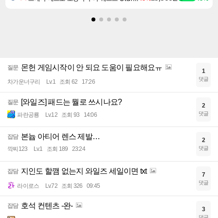
몬헌 게임시작이 안 되요 도움이 필요해요ㅠ
질문
1
댓글
차가운너구리
Lv.1
조회 62
17:26
[와일즈] 패드는 뭘로 쓰시나요?
질문
2
댓글
파란공룡
Lv.12
조회 93
14:06
본늅 아티어 렌스 제발…
잡담
2
댓글
깍찌123
Lv.1
조회 189
23:24
지인도 할깸 없는지 와일즈 세일이면 txt
잡담
7
댓글
라이로스
Lv.72
조회 326
09:45
호석 컨텐츠 -완-
잡담
3
댓글