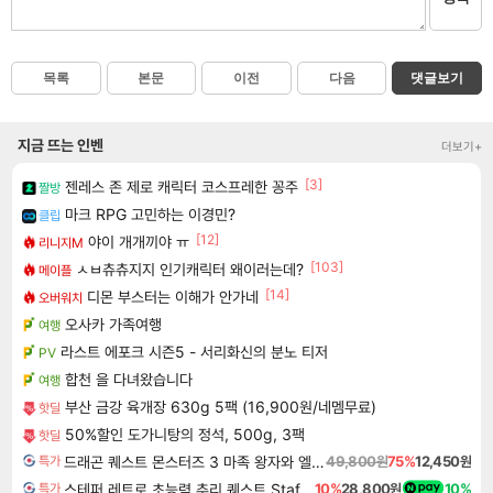
목록
본문
이전
다음
댓글보기
지금 뜨는 인벤
더보기+
[3]
젠레스 존 제로 캐릭터 코스프레한 꽁주
짤방
마크 RPG 고민하는 이경민?
클립
[12]
야이 개개끼야 ㅠ
리니지M
[103]
ㅅㅂ츄츄지지 인기캐릭터 왜이러는데?
메이플
[14]
디몬 부스터는 이해가 안가네
오버워치
오사카 가족여행
여행
라스트 에포크 시즌5 - 서리화신의 분노 티저
PV
합천 을 다녀왔습니다
여행
부산 금강 육개장 630g 5팩 (16,900원/네멤무료)
핫딜
50%할인 도가니탕의 정석, 500g, 3팩
핫딜
드래곤 퀘스트 몬스터즈 3 마족 왕자와 엘프의 여행 Dragon Quest Monsters The Dark Prince
49,800원
75%
12,450원
특가
스테퍼 레트로 초능력 추리 퀘스트 Staffer Retro A Supernatural Mystery Quest
10%
28,800원
10%
특가