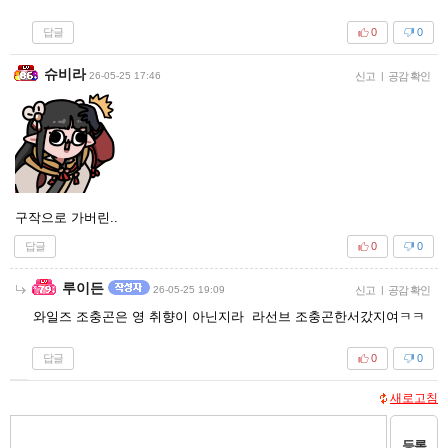
답글
0
0
슈비라
26-05-25 17:46
신고
|
공감 확인
구작으로 가버린..
답글
0
0
루이든
26-05-25 19:09
신고
|
공감 확인
와일즈 조충곤은 영 취향이 아닌지라 라선브 조충곤한서갔지여ㅋㅋ
답글
0
0
새로고침
등록