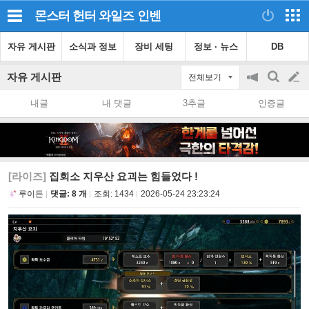
몬스터 헌터 와일즈
인벤
자유 게시판
소식과 정보
장비 세팅
정보 · 뉴스
DB
자유 게시판
전체보기
공
검
글
지
색
내글
내 댓글
3추글
인증글
on/off
쓰
기
[라이즈]
집회소 지우산 요괴는 힘들었다 !
루이든
댓글: 8 개
조회:
1434
2026-05-24 23:23:24