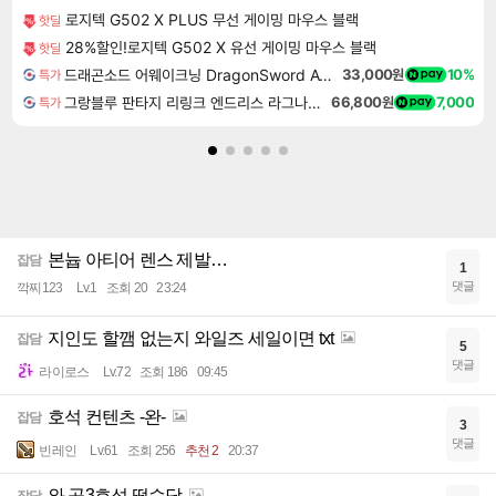
로지텍 G502 X PLUS 무선 게이밍 마우스 블랙
핫딜
28%할인!로지텍 G502 X 유선 게이밍 마우스 블랙
핫딜
드래곤소드 어웨이크닝 DragonSword Awakening
33,000원
10%
특가
그랑블루 판타지 리링크 엔드리스 라그나로크 Granblue Fantasy Relink Endless Ragnarok
66,800원
7,000
특가
본늅 아티어 렌스 제발…
잡담
1
댓글
깍찌123
Lv.1
조회 20
23:24
지인도 할깸 없는지 와일즈 세일이면 txt
잡담
5
댓글
라이로스
Lv.72
조회 186
09:45
호석 컨텐츠 -완-
잡담
3
댓글
빈레인
Lv.61
조회 256
추천 2
20:37
와 공3호석 떴슴당