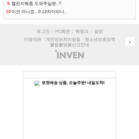
9
챌린지퀘좀 도와주실분..?
10
이건 아니죠.. 0.13차이라니..
로그인
PC화면
퀵링크
설정
청소년보호정책
이용약관
개인정보처리방침
▲
불법촬영물신고안내
(주)
인
벤