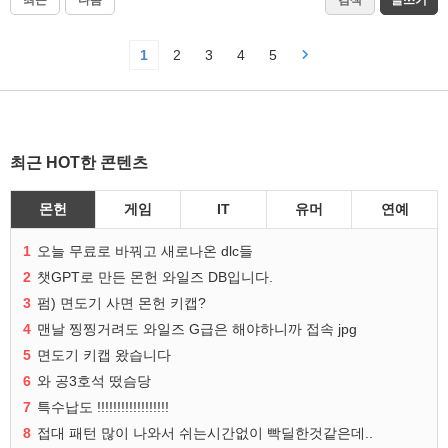
최근
다음
검색
글쓰기
1
2
3
4
5
최근 HOT한 콘텐츠
몬헌
게임
IT
유머
연예
1
오늘 무료로 바꿔고 새로나온 dlc들
2
챗GPT로 만든 몬헌 와일즈 DB입니다.
3
펌) 면도기 사면 몬헌 키캡?
4
맨날 찡찡거려도 와일즈 G급은 해야하니까 접속 jpg
5
면도기 키캡 왔습니다
6
와 공3호석 떴슴당
7
특수납도 !!!!!!!!!!!!!!!!!!
8
접대 패턴 많이 나와서 쉬는시간없이 빡딜한것같은데..