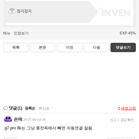
첨지첨지
메뉴
인장보기
EXP 45%
목록
본문
이전
다음
댓글쓰기
댓글
(1)
등록순
|
최신순
새로고침
손매
26-07-09 03:25
신고
|
공감 확인
g7 pro 8k는 그냥 충전독에서 빼면 자동연결 잘됨