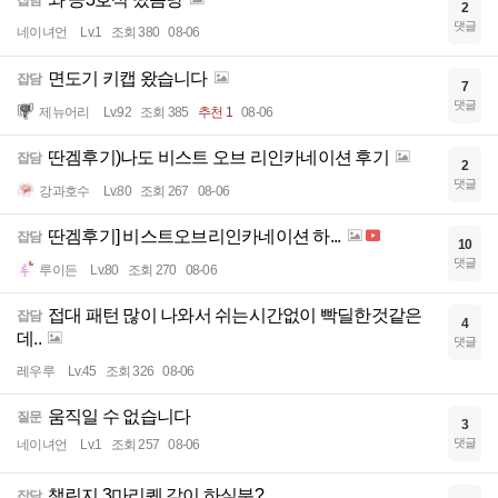
잡담
2
댓글
네이녀언
Lv.1
조회 380
08-06
면도기 키캡 왔습니다
잡담
7
댓글
제뉴어리
Lv.92
조회 385
추천 1
08-06
딴겜후기)나도 비스트 오브 리인카네이션 후기
잡담
2
댓글
강과호수
Lv.80
조회 267
08-06
딴겜후기] 비스트오브리인카네이션 하...
잡담
10
댓글
루이든
Lv.80
조회 270
08-06
접대 패턴 많이 나와서 쉬는시간없이 빡딜한것같은
잡담
4
데..
댓글
레우루
Lv.45
조회 326
08-06
움직일 수 없습니다
질문
3
댓글
네이녀언
Lv.1
조회 257
08-06
챌린지 3마리퀘 같이 하실분?
잡담