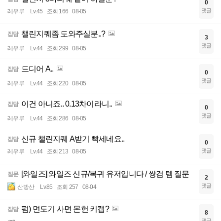
0
댓글
레우루
Lv.45
조회 166
08-05
챌린지퀘좀 도와주실분..?
잡담
3
댓글
레우루
Lv.44
조회 299
08-05
드디어 A..
잡담
0
댓글
레우루
Lv.44
조회 220
08-05
이건 아니죠.. 0.13차이라니..
잡담
0
댓글
레우루
Lv.44
조회 286
08-05
신규 챌린지퀘 A받기 빡세네요..
잡담
0
댓글
레우루
Lv.44
조회 213
08-05
[와일즈] 와일즈 신규/복귀 유저입니다 / 쌍검 템 질문
질문
2
댓글
산방산
Lv.85
조회 257
08-04
펌) 면도기 사면 몬헌 키캡?
잡담
8
댓글