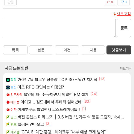
답글
0
0
새로고침
등록
목록
본문
이전
다음
댓글보기
지금 뜨는 인벤
더보기+
[13]
26년 7월 팔로우 상승량 TOP 30 - 월간 치지직
잡담
마크 RPG 고민하는 이경민?
클립
[24]
펄없의 퍼주는듯하면서 악랄한 BM 설계
검은사막
[83]
아이고... 길드내에서 쿠데타 일어났네
메이플
[1]
이케부쿠로 팝업행사 코스프레이어들!!
이환
버전 콘텐츠 미리 보기 | 3.6 버전 「신기루 속 등불 그림자, 속세에 깃든 검의 결심」이 8월 20일에 업데이트됩니다!
명조
[3]
힐러는 안나오고
명조
‘GTA 6’ 예판 흥행…테이크투 “내부 예상 크게 넘어”
해외겜