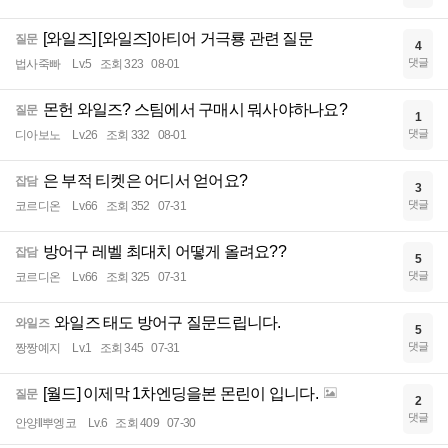
[와일즈] [와일즈]아티어 거극룡 관련 질문
질문
4
댓글
법사죽빠
Lv.5
조회 323
08-01
몬헌 와일즈? 스팀에서 구매시 뭐사야하나요?
질문
1
댓글
디아보노
Lv.26
조회 332
08-01
은 부적 티켓은 어디서 얻어요?
잡담
3
댓글
코르디온
Lv.66
조회 352
07-31
방어구 레벨 최대치 어떻게 올려요??
잡담
5
댓글
코르디온
Lv.66
조회 325
07-31
와일즈 태도 방어구 질문드립니다.
와일즈
5
댓글
짱짱예지
Lv.1
조회 345
07-31
[월드] 이제막 1차엔딩을본 몬린이 입니다.
질문
2
댓글
안양ll뿌엥코
Lv.6
조회 409
07-30