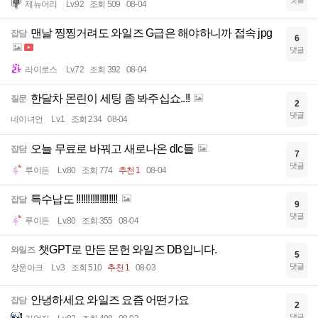
제뉴어리
Lv.92
조회 509
08-04
맨날 찡찡거려도 와일즈 G급은 해야하니까 접속 jpg
잡담
6
댓글
라이로스
Lv.72
조회 392
08-04
한달차 몬린이 세팅 좀 봐주십쇼..!!
질문
2
댓글
네이녀언
Lv.1
조회 234
08-04
오늘 무료로 바꿔고 새로나온 dlc들
잡담
7
댓글
루이든
Lv.80
조회 774
추천 1
08-04
특수납도 !!!!!!!!!!!!!!!!!!
잡담
9
댓글
루이든
Lv.80
조회 355
08-04
챗GPT로 만든 몬헌 와일즈 DB입니다.
와일즈
5
댓글
장운아크
Lv.3
조회 510
추천 1
08-03
안녕하세요 와일즈 요즘 어떤가요
잡담
2
댓글