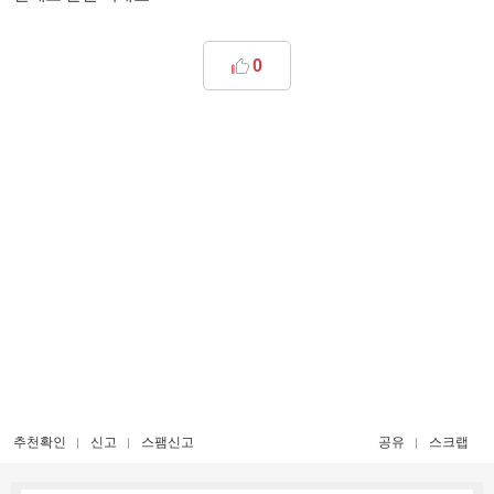
0
추천확인
신고
스팸신고
공유
스크랩