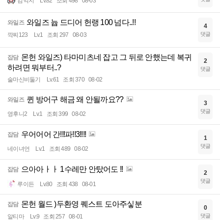
김억지
Lv.82
조회 498
08-03
와일즈 늅 드디어 헌랭 100 넘다..!!
와일즈
4
댓글
깍찌123
Lv.1
조회 297
08-03
몬헌 와일즈) 타마미츠네 잡고 그 뒤로 안했는데 복귀
잡담
2
하려면 뭐부터..?
댓글
술마신비둘기
Lv.61
조회 370
08-02
퀸 방어구 해금 왜 안될까요??
와일즈
3
댓글
영후니2
Lv.1
조회 399
08-02
우어어어 간!!!파!!3!!!!
잡담
1
댓글
네이녀언
Lv.1
조회 489
08-02
으아아ㅏㅏ 1수레만 안탔어도 !!
잡담
2
댓글
루이든
Lv.80
조회 438
08-01
몬헌 월드 )두환영 퀘스트 도아주싷분
잡담
0
댓글
알티마
Lv.9
조회 257
08-01