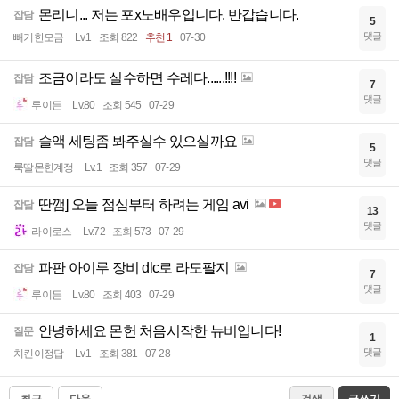
몬리니... 저는 포x노배우입니다. 반갑습니다.
잡담
5
댓글
빼기한모금
Lv.1
조회 822
추천 1
07-30
조금이라도 실수하면 수레다......!!!!
잡담
7
댓글
루이든
Lv.80
조회 545
07-29
슬액 세팅좀 봐주실수 있으실까요
잡담
5
댓글
룩딸몬헌계정
Lv.1
조회 357
07-29
딴깸] 오늘 점심부터 하려는 게임 avi
잡담
13
댓글
라이로스
Lv.72
조회 573
07-29
파판 아이루 장비 dlc로 라도팔지
잡담
7
댓글
루이든
Lv.80
조회 403
07-29
안녕하세요 몬헌 처음시작한 뉴비입니다!
질문
1
댓글
치킨이정답
Lv.1
조회 381
07-28