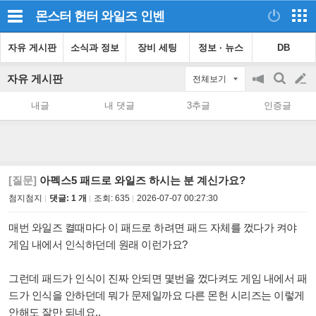
몬스터 헌터 와일즈
인벤
자유 게시판
소식과 정보
장비 세팅
정보 · 뉴스
DB
자유 게시판
전체보기
공
검
글
지
색
내글
내 댓글
3추글
인증글
on/off
쓰
기
[질문]
아펙스5 패드로 와일즈 하시는 분 계신가요?
첨지첨지
댓글: 1 개
조회:
635
2026-07-07 00:27:30
매번 와일즈 켤때마다 이 패드로 하려면 패드 자체를 껐다가 켜야
게임 내에서 인식하던데 원래 이런가요?
그런데 패드가
인식이 진짜 안되면
몇번을 껐다켜도
게임 내에서 패
드가 인식을 안하던데 뭐가 문제일까요 다른 몬헌 시리즈는 이렇게
안해도 잘만 되네요..