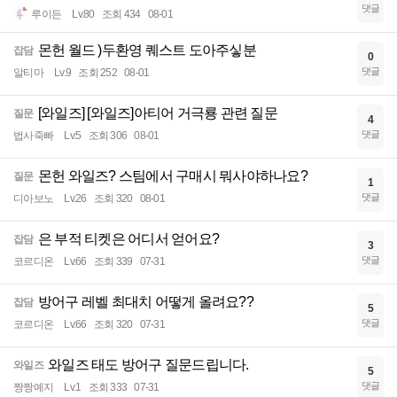
댓글
루이든
Lv.80
조회 434
08-01
몬헌 월드 )두환영 퀘스트 도아주싷분
잡담
0
댓글
알티마
Lv.9
조회 252
08-01
[와일즈] [와일즈]아티어 거극룡 관련 질문
질문
4
댓글
법사죽빠
Lv.5
조회 306
08-01
몬헌 와일즈? 스팀에서 구매시 뭐사야하나요?
질문
1
댓글
디아보노
Lv.26
조회 320
08-01
은 부적 티켓은 어디서 얻어요?
잡담
3
댓글
코르디온
Lv.66
조회 339
07-31
방어구 레벨 최대치 어떻게 올려요??
잡담
5
댓글
코르디온
Lv.66
조회 320
07-31
와일즈 태도 방어구 질문드립니다.
와일즈
5
댓글
짱짱예지
Lv.1
조회 333
07-31