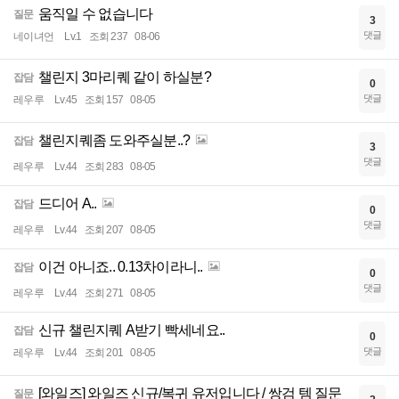
움직일 수 없습니다
질문
3
댓글
네이녀언
Lv.1
조회 237
08-06
챌린지 3마리퀘 같이 하실분?
잡담
0
댓글
레우루
Lv.45
조회 157
08-05
챌린지퀘좀 도와주실분..?
잡담
3
댓글
레우루
Lv.44
조회 283
08-05
드디어 A..
잡담
0
댓글
레우루
Lv.44
조회 207
08-05
이건 아니죠.. 0.13차이라니..
잡담
0
댓글
레우루
Lv.44
조회 271
08-05
신규 챌린지퀘 A받기 빡세네요..
잡담
0
댓글
레우루
Lv.44
조회 201
08-05
[와일즈] 와일즈 신규/복귀 유저입니다 / 쌍검 템 질문
질문