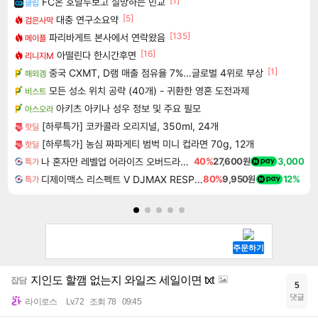
[1]
FC온 호날두보고 실망하는 민교
클립
[5]
대충 연구소요약
검은사막
[135]
파리바게트 본사에서 연락왔음
메이플
[16]
아떨린다 한시간후면
리니지M
[1]
중국 CXMT, D램 매출 점유율 7%…글로벌 4위로 부상
해외겜
모든 성소 위치 공략 (40개) - 귀환한 영혼 도전과제
비스트
아키츠 아키나 성우 정보 및 주요 필모
아스오라
[하루특가] 코카콜라 오리지널, 350ml, 24개
핫딜
[하루특가] 농심 짜파게티 범벅 미니 컵라면 70g, 12개
핫딜
나 혼자만 레벨업 어라이즈 오버드라이브 Solo Leveling Arise
40%
27,600원
3,000
특가
디제이맥스 리스펙트 V DJMAX RESPECT V
80%
9,950원
12%
특가
지인도 할깸 없는지 와일즈 세일이면 txt
잡담
5
댓글
라이로스
Lv.72
조회 78
09:45