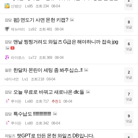
2
댓글
산방산
Lv.85
조회 234
08-04
펌) 면도기 사면 몬헌 키캡?
잡담
8
댓글
제뉴어리
Lv.92
조회 481
08-04
맨날 찡찡거려도 와일즈 G급은 해야하니까 접속 jpg
잡담
6
댓글
라이로스
Lv.72
조회 369
08-04
한달차 몬린이 세팅 좀 봐주십쇼..!!
질문
2
댓글
네이녀언
Lv.1
조회 218
08-04
오늘 무료로 바꿔고 새로나온 dlc들
잡담
7
댓글
루이든
Lv.80
조회 717
추천 1
08-04
특수납도 !!!!!!!!!!!!!!!!!!
잡담
9
댓글
루이든
Lv.80
조회 342
08-04
챗GPT로 만든 몬헌 와일즈 DB입니다.
와일즈