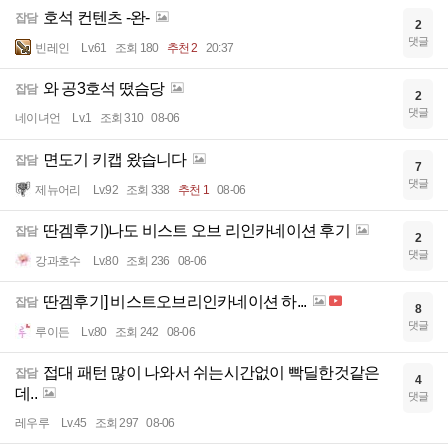
호석 컨텐츠 -완-
잡담
2
댓글
빈레인
Lv.61
조회 180
추천 2
20:37
와 공3호석 떴슴당
잡담
2
댓글
네이녀언
Lv.1
조회 310
08-06
면도기 키캡 왔습니다
잡담
7
댓글
제뉴어리
Lv.92
조회 338
추천 1
08-06
딴겜후기)나도 비스트 오브 리인카네이션 후기
잡담
2
댓글
강과호수
Lv.80
조회 236
08-06
딴겜후기] 비스트오브리인카네이션 하...
잡담
8
댓글
루이든
Lv.80
조회 242
08-06
접대 패턴 많이 나와서 쉬는시간없이 빡딜한것같은
잡담
4
데..
댓글
레우루
Lv.45
조회 297
08-06