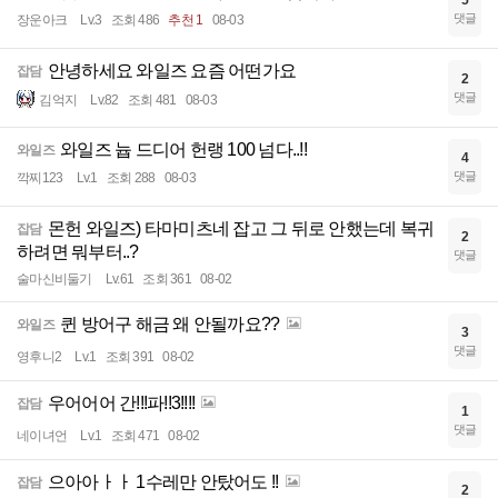
5
댓글
장운아크
Lv.3
조회 486
추천 1
08-03
안녕하세요 와일즈 요즘 어떤가요
잡담
2
댓글
김억지
Lv.82
조회 481
08-03
와일즈 늅 드디어 헌랭 100 넘다..!!
와일즈
4
댓글
깍찌123
Lv.1
조회 288
08-03
몬헌 와일즈) 타마미츠네 잡고 그 뒤로 안했는데 복귀
잡담
2
하려면 뭐부터..?
댓글
술마신비둘기
Lv.61
조회 361
08-02
퀸 방어구 해금 왜 안될까요??
와일즈
3
댓글
영후니2
Lv.1
조회 391
08-02
우어어어 간!!!파!!3!!!!
잡담
1
댓글
네이녀언
Lv.1
조회 471
08-02
으아아ㅏㅏ 1수레만 안탔어도 !!
잡담
2