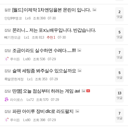
[월드] 이제막 1차엔딩을본 몬린이 입니다.
질문
2
댓글
안양ll뿌엥코
Lv.6
조회 398
07-30
몬리니... 저는 포x노배우입니다. 반갑습니다.
잡담
5
댓글
빼기한모금
Lv.1
조회 813
추천 1
07-30
조금이라도 실수하면 수레다......!!!!
잡담
7
댓글
루이든
Lv.80
조회 536
07-29
슬액 세팅좀 봐주실수 있으실까요
잡담
5
댓글
룩딸몬헌계정
Lv.1
조회 353
07-29
딴깸] 오늘 점심부터 하려는 게임 avi
잡담
13
댓글
라이로스
Lv.72
조회 570
07-29
파판 아이루 장비 dlc로 라도팔지
잡담
7
댓글
루이든
Lv.80
조회 398
07-29