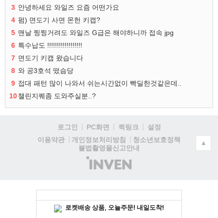
3
안녕하세요 와일즈 요즘 어떤가요
4
펌) 면도기 사면 몬헌 키캡?
5
맨날 찡찡거려도 와일즈 G급은 해야하니까 접속 jpg
6
특수납도 !!!!!!!!!!!!!!!!!!
7
면도기 키캡 왔습니다
8
와 공3호석 떴슴당
9
접대 패턴 많이 나와서 쉬는시간없이 빡딜한것같은데..
10
챌린지퀘좀 도와주실분..?
로그인
PC화면
퀵링크
설정
청소년보호정책
이용약관
개인정보처리방침
▲
불법촬영물신고안내
(주)
인
벤