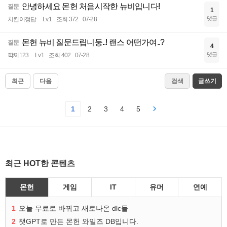
안녕하세요 몬헌 처음시작한 뉴비입니다!
질문
1
댓글
치킨이정답
Lv.1
조회 372
07-28
몬헌 뉴비 질문드립니둥..! 랜스 어떤가여..?
질문
4
댓글
깍찌123
Lv.1
조회 402
07-28
최근
다음
검색
글쓰기
1
2
3
4
5
최근 HOT한 콘텐츠
몬헌
게임
IT
유머
연예
1
오늘 무료로 바꿔고 새로나온 dlc들
2
챗GPT로 만든 몬헌 와일즈 DB입니다.