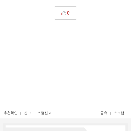
0
추천확인
신고
스팸신고
공유
스크랩