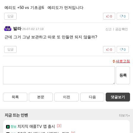
예리도 +50 vs 기초공6 예리도가 먼저입니다
답글
0
0
발라
26-07-02 17:19
신고
|
공감 확인
근데 그거 그냥 보관하고 따로 또 만들면 되지 않을까?
답글
0
0
새로고침
등록
목록
본문
이전
다음
댓글보기
지금 뜨는 인벤
더보기+
[3]
치지직 애플TV 앱 출시
정보