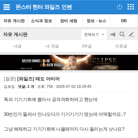
몬스터 헌터 와일즈
인벤
자유 게시판
소식과 정보
장비 세팅
정보 · 뉴스
DB
자유 게시판
전체보기
공
검
글
지
색
내글
내 댓글
3추글
인증글
on/off
쓰
기
[질문]
[와일즈] 태도 아티어
김초딩
댓글: 2 개
조회:
756
2026-07-02 16:29:45
폭파 기기기회예 뽑아서 공격격화하려고 했는데
30번인가 돌려서 안나오다가 기기기기기 떴는데 어떡할까요..?
그냥 해체하고 기기기회예 나올때까지 다시 돌리는게 낫나요?