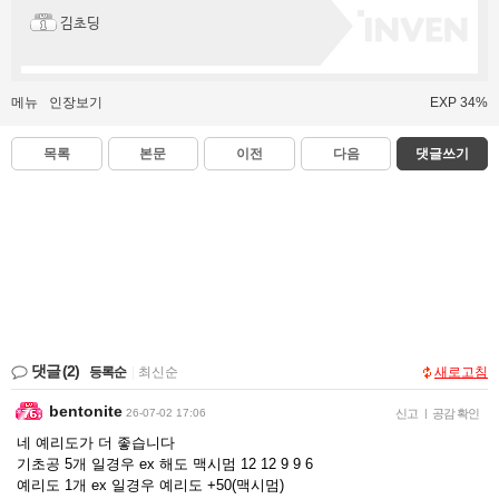
김초딩
메뉴
인장보기
EXP 34%
목록
본문
이전
다음
댓글쓰기
댓글
(2)
등록순
|
최신순
새로고침
bentonite
26-07-02 17:06
신고
|
공감 확인
네 예리도가 더 좋습니다
기초공 5개 일경우 ex 해도 맥시멈 12 12 9 9 6
예리도 1개 ex 일경우 예리도 +50(맥시멈)