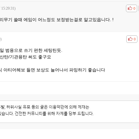
 15:29:31)
공감
비공
0
리무기 쓸때 에임이 어느정도 보정받는걸로 알고있읍니다. !
)
공감
비공
0
일 범용으로 쓰기 편한 세팅틴듯.
 산탄/기관용탄 써도 좋구요
흑식 아티어헤보 들면 보상도 늘어나서 파밍하기 좋습니다