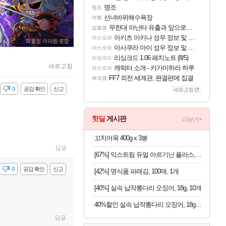
명조
명조
선녀바위해수욕장
여행
무한대 아난타 유출과 앞으로의 예상 (루머)
섭컬겜
아키츠 아키나 성우 정보 및 주요 필모
아스오라
아사쿠라 마이 성우 정보 및 주요 필모
아스오라
리싱크드 1.06 패치노트 (8/5)
리싱크드
새로고침
캐릭터 소개 - 카가미하라 하루
아스오라
FF7 외전 세계관, 완결편에 집결
해외겜
감
0
공감 확인
신고
새로고침
핫딜
게시판
더보기+
꼬치어묵 400g x 3봉
답글
[67%] 익스트림 듀얼 아르기닌 플러스, 120정, 1개
감
0
공감 확인
신고
[42%] 명식품 파래김, 100매, 1개
[40%] 실속 납작롱다리 오징어, 18g, 10개
40%할인 실속 납작롱다리 오징어, 18g, 10개
답글