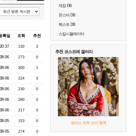
채집 DB
몬스터 DB
퀘스트 DB
스킬시뮬레이터
등록일
조회
추천
20:37
130
2
추천 코스프레 갤러리
08-06
273
0
08-06
300
1
08-06
224
0
08-06
230
0
08-06
280
0
08-06
217
0
08-05
153
0
원피스 하루 보아 행콕
08-05
274
0