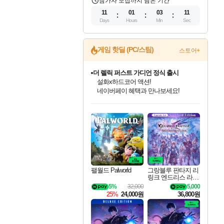
참가자 모집까지 남은 기간
11
01
03
09
Days
Hours
Min
Sec
게임 핫딜 (PC/스팀)
스토어+
더 렐릭 퍼스트 가디언 정식 출시
설화x하드코어 액션!
네이버페이 혜택과 만나보세요!
인벤게임즈 8월 특별 할인!
드래곤소드: 어웨이크닝 입점!
문명 7 특별 할인!
마블 투혼 파이팅 소울즈 정식출시!
귀무자: 검의 길 예약 판매 중!
비스트 오브 리인카네이션 정식 출시!
커세어 코브 출시 기념 할인!
베데스다 40주년 기념 할인 중!
캡콤 프렌차이즈 할인 진행 중!
캡콤 일부 상품 상시 할인
스타워즈 은하계 레이서
로블록스 기프트 카드 공식 입점
인기 퍼블리셔 모음!
스팀으로 만나는 드래곤소드!
조선&고려 DLC 출시 예정
마블 히어로 총 출동&화려한 격투!
10% 할인과
게임프릭 신작 IP
해적'섬'을 발전시키자!
베데스다의 명작들을
몬헌, 바하 등 인기 IP를
몬헌 와일즈 & 드래곤즈 도그마2
인벤게임즈에서 10% 추가 적립
Robux를 가장 안전하고
최대 90% 할인가를 만나보세요!
네이버혜택과 함께 만나보세요!
50%할인&추가 적립까지!
네이버 포인트 혜택까지!
이니&베니 혜택까지!
네이버 혜택가와 함께 예약하세요!
할인&네이버혜택으로 만나보세요!
40주년 프로모션으로 만나보세요!
할인가에 만나보세요!
일부 에디션 상시 할인!
혜택으로 예약 판매 중
편안하게 충전하세요
팰월드 Palworld
그랑블루 판타지 리
링크 엔드리스 라그
나로크 업그레이드
5%
32,000
5,000
킷 Granblue Fantasy
25%
24,000원
36,800원
Relink Endless Ragn
arok Upgrade Kit DL
C