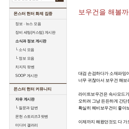
보우건을 해볼까
몬스터 헌터 화제 집중
정보 · 뉴스 모음
장비 세팅(커스텀) 게시판
소식과 정보 게시판
└
소식 모음
└
정보 모음
치지직 팟벤
대검 손검하다가 소재파밍이
SOOP 게시판
너무 귀찮아서 보우건 해보
몬스터 헌터 커뮤니티
라이트보우건은 속사모드가
자유 게시판
오히려 그냥 든든하게 간단
확실히 헤비보우건이 좋아
└
질문과 답변
몬헌 스토리즈3 팟벤
이제까지 해왔던것도 다 가
미디어 갤러리