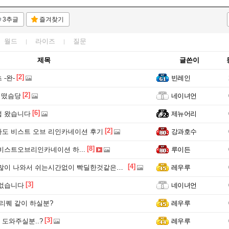
3추글
즐겨찾기
월드
라이즈
질문
제목
글쓴이
[2]
-완-
빈레인
[2]
 떴슴당
네이녀언
[6]
캡 왔습니다
제뉴어리
[2]
도 비스트 오브 리인카네이션 후기
강과호수
[8]
비스트오브리인카네이션 하...
루이든
[4]
많이 나와서 쉬는시간없이 빡딜한것같은데..
레우루
[3]
 없습니다
네이녀언
리퀘 같이 하실분?
레우루
[3]
도와주실분..?
레우루