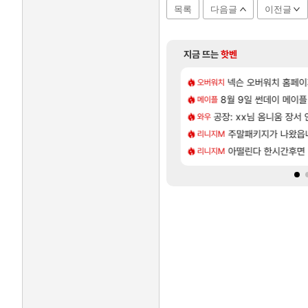
목록
다음글
이전글
지금 뜨는
핫벤
[48]
[1]
 D램 매출 점유율 7%…글로벌 4위로 부상
개웃기네 ㅋㅋ
아스오라 성우 정보 및
넥슨 오버워치 홈페이
아스오라
오버워치
[85]
압박, 메인보드값 오르나
 안 나왔다고 진짜 화내는 사람도 있네
8월 9일 썬데이 메이플
아키츠 아키나 성우 정
아스오라
메이플
[132]
본사에서 연락왔음
06 패치노트 (8/5)
공장: xx님 옴니움 장서
모든 성소 위치 공략 (4
비스트
와우
[58]
2027년 생산분 완판?
 아닌 큰 이유는 경매장 불안정때문일듯
프롤로그 테스트를 마치고.
주말패키지가 나왔읍
리밋제로
리니지M
[115]
 클릭 미스낫네
이 성우 정보 및 주요 필모
모든 바우에라 업그레이드 
아떨린다 한시간후면
비스트
리니지M