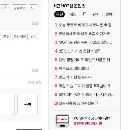
최근 HOT한 콘텐츠
감
0
공감 확인
신고
몬헌
게임
IT
유머
연예
답글
1
오늘 무료로 바꿔고 새로나온 dlc들
2
안녕하세요 와일즈 요즘 어떤가요
감
0
공감 확인
신고
3
챗GPT로 만든 몬헌 와일즈 DB입니다.
4
펌) 면도기 사면 몬헌 키캡?
5
맨날 찡찡거려도 와일즈 G급은 해야하니까 접속 jpg
6
특수납도 !!!!!!!!!!!!!!!!!!
답글
7
면도기 키캡 왔습니다
새로고침
8
와일즈 늅 드디어 헌랭 100 넘다..!!
9
접대 패턴 많이 나와서 쉬는시간없이 빡딜한것같은데..
10
챌린지퀘좀 도와주실분..?
등록
PC 견적이 궁금하다면?
IT인벤 견적게시판