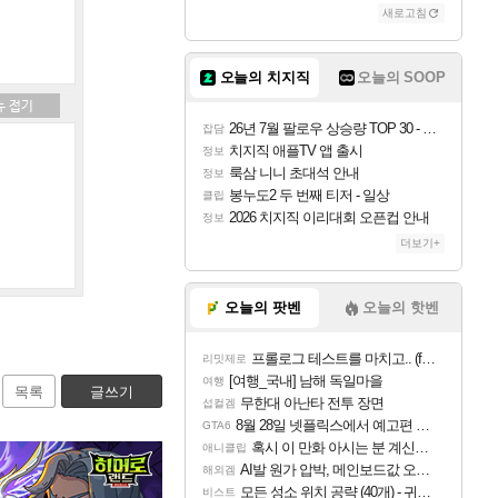
새로고침
오늘의 치지직
오늘의 SOOP
26년 7월 팔로우 상승량 TOP 30 - 월간 치지직
잡담
치지직 애플TV 앱 출시
정보
룩삼 니니 초대석 안내
정보
봉누도2 두 번째 티저 - 일상
클립
2026 치지직 이리대회 오픈컵 안내
정보
더보기+
오늘의 팟벤
오늘의 핫벤
프롤로그 테스트를 마치고.. (feat. 리아)
리밋제로
[여행_국내] 남해 독일마을
여행
목록
글쓰기
무한대 아난타 전투 장면
섭컬겜
8월 28일 넷플릭스에서 예고편 공개 예정
GTA6
혹시 이 만화 아시는 분 계신가요
애니클립
AI발 원가 압박, 메인보드값 오르나
해외겜
모든 성소 위치 공략 (40개) - 귀환한 영혼 도전과제
비스트