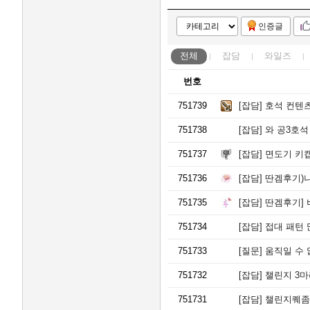
인증글
전체
잡담
와일즈
번호
751739
[잡담]
호석 컨텐츠 
751738
[잡담]
와 공3호석
751737
[잡담]
면도기 키
751736
[잡담]
딴겜후기)나
751735
[잡담]
딴겜후기] 
751734
[잡담]
접대 패턴 
751733
[질문]
움직일 수
751732
[잡담]
챌린지 3마
751731
[잡담]
챌린지퀘좀 