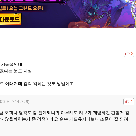
공감
비공
0
는 기동성인데
겠다는 분도 계심.
로 이래저래 감각 익히는 것도 방법이고.
026-07-07 14:23:59)
공감
비공
0
큼 회피나 딜각도 잘 잡게되니까 아무래도 라보가 게임하긴 편할거 같
많지않을까하는게 좀 걱정이네요 순수 패드유저다보니 조준이 잘 되려