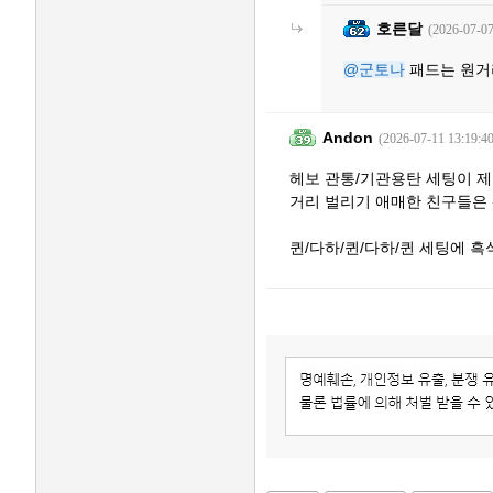
호른달
(2026-07-07
@군토나
패드는 원거
Andon
(2026-07-11 13:19:40
헤보 관통/기관용탄 세팅이 제
거리 벌리기 애매한 친구들은
퀸/다하/퀸/다하/퀸 세팅에 