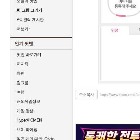
오늘의 팟벤
AI 그림 그리기
PC 견적 게시판
더보기
인장
인기 팟벤
팟벤 바로가기
치지직
차벤
걸그룹
여행
주소복사
https://www.inven.co.kr/
해외게임정보
게임 영상
HyperX OMEN
브이 라이징
일곱 개의 대죄: Origin