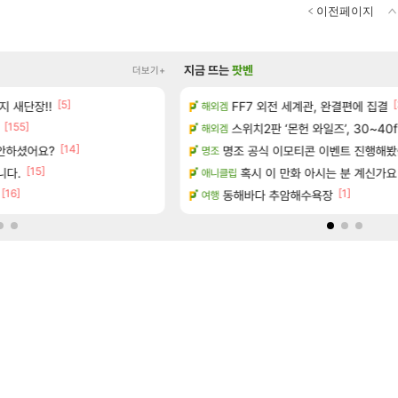
이전페이지
지금 뜨는
팟벤
더보기+
[5]
[7]
[
 출연작 모음
지 새단장!!
도와주세요..!
FF7 외전 세계관, 완결편에 집결
해외겜
SOL
[155]
보 및 주요 필모
스위치2판 ‘몬헌 와일즈’, 30~40
현재 나무위키 실검 1위인 김규원
해외겜
메이플
[14]
[193]
 안하셨어요?
0개) - 귀환한 영혼 도전과제
명조 공식 이모티콘 이벤트 진행해봤습니다! 참
골드 파는 게 왜 쌀숭이임?
명조
로아
[15]
[5]
. (feat. 리아)
니다.
혹시 이 만화 아시는 분 계신가요
대충 연구소요약
애니클립
검은사막
[16]
[1]
아이템 획득 위치 공략 (89개)
동해바다 추암해수욕장
풍풍풍 군왕주차가 씹이득 가성비
여행
검은사막