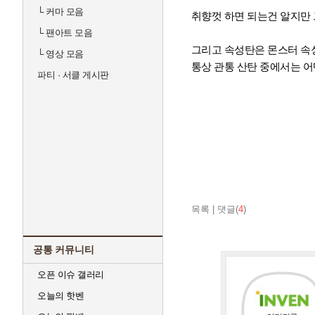
└
커마 모음
취향껏 하면 되는건 알지만
└
팬아트 모음
그리고 속성탄은 몬스터 속
└
영상 모음
통상 관통 산탄 중에서는 
파티 · 서클 게시판
목록
|
댓글(
4
)
공통 커뮤니티
오픈 이슈 갤러리
오늘의 핫벤