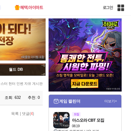
혜택.아이마트
로그인
인
벤
전
체
사
이
트
맵
월드 DB
스터 헌터 인벤 자유 게시판
조회:
632
추천:
0
게임 캘린더
더보기+
목록
|
댓글(
4
)
모집
아스오라 CBT 모집
08.19