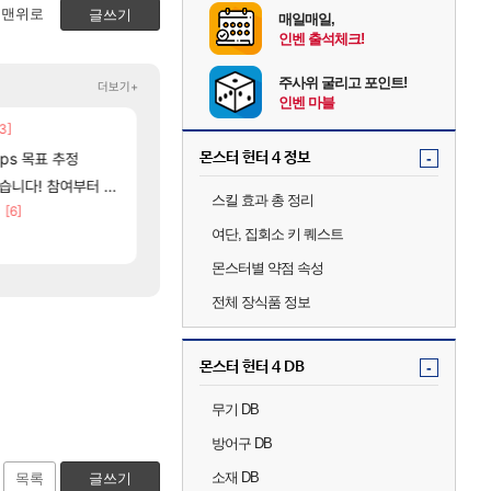
맨위로
글쓰기
매일매일,
인벤 출석체크!
주사위 굴리고 포인트!
더보기+
인벤 마블
3]
[48]
중국 CXMT, D램 매출 점유율 7%…글로벌 4위로
ㅇㅂ)진짜 개웃기네 ㅋㅋ
해외겜
메이플
[82]
fps 목표 추정
AI발 원가 압박, 메인보드값 오르나
아니 뭔 샤타 안 나왔다고 진짜 화내는 사람
몬스터 헌터 4 정보
-
해외겜
메이플
[132]
여부터 추첨까지????
파리바게트 본사에서 연락왔음
리싱크드 1.06 패치노트 (8/5)
리싱크드
메이플
스킬 효과 총 정리
[6]
메모리 3사, 2027년 생산분 완판?
썬데이가 샤타가 아닌 큰 이유는 경매장 불안정때문
해외겜
메이플
여단, 집회소 키 퀘스트
[9]
[115]
라고 ????
씨발 컬프프 클릭 미스낫네
아사쿠라 마이 성우 정보 및 주요 필모
아스오라
메이플
몬스터별 약점 속성
전체 장식품 정보
몬스터 헌터 4 DB
-
무기 DB
방어구 DB
소재 DB
목록
글쓰기