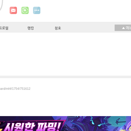
프로필
랭킹
칭호
board/mhf/1754/751612