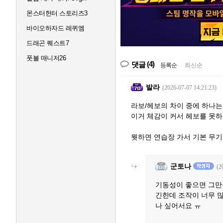
몬스터헌터 스토리즈3
바이오하자드 레퀴엠
드래곤 퀘스트7
풋볼 매니저26
(4)
댓글
등록순
|
최신순
발라
(2026-07-07 14:21:23)
라보/헤보의 차이 중에 하나
이거 체감이 커서 헤보를 못하
뭣하면 연습장 가서 기본 무기
군토나
(2
기동성이 좋으면 그만
긴한데 조작이 너무 
나 싶어서요 ㅠ