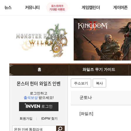
로스트아크
뉴스
커뮤니티
게임캘린더
게이머존
기대평 이벤트
홈
와일즈 무기 가이드
몬스터 헌터 와일즈 인벤
주소보기
복사
로그인하고
군토나
출석보상
받으세요!
로그인
[와일즈]
회원가입
ID/PW 찾기