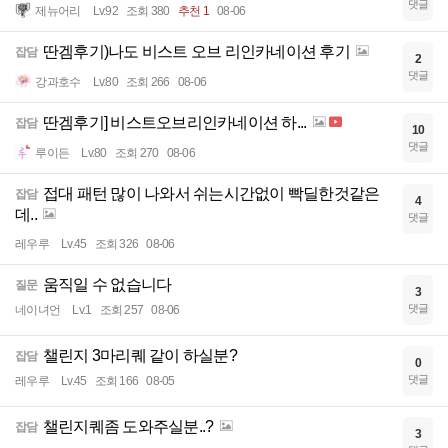
댓글
제뉴어리
Lv.92
조회 380
추천 1
08-06
딴겜후기)나도 비스트 오브 리인카네이션 후기
잡담
2
댓글
강과호수
Lv.80
조회 266
08-06
딴겜후기] 비스트오브리인카네이션 하...
잡담
10
댓글
루이든
Lv.80
조회 270
08-06
접대 패턴 많이 나와서 쉬는시간없이 빡딜한것같은
잡담
4
데..
댓글
레우루
Lv.45
조회 326
08-06
움직일 수 없습니다
질문
3
댓글
네이녀언
Lv.1
조회 257
08-06
챌린지 3마리퀘 같이 하실분?
잡담
0
댓글
레우루
Lv.45
조회 166
08-05
챌린지퀘좀 도와주실분..?
잡담
3