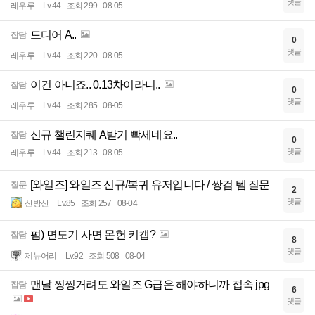
댓글
레우루
Lv.44
조회 299
08-05
드디어 A..
잡담
0
댓글
레우루
Lv.44
조회 220
08-05
이건 아니죠.. 0.13차이라니..
잡담
0
댓글
레우루
Lv.44
조회 285
08-05
신규 챌린지퀘 A받기 빡세네요..
잡담
0
댓글
레우루
Lv.44
조회 213
08-05
[와일즈] 와일즈 신규/복귀 유저입니다 / 쌍검 템 질문
질문
2
댓글
산방산
Lv.85
조회 257
08-04
펌) 면도기 사면 몬헌 키캡?
잡담
8
댓글
제뉴어리
Lv.92
조회 508
08-04
맨날 찡찡거려도 와일즈 G급은 해야하니까 접속 jpg
잡담
6
댓글