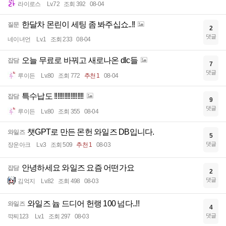
라이로스
Lv.72
조회 392
08-04
한달차 몬린이 세팅 좀 봐주십쇼..!!
질문
2
댓글
네이녀언
Lv.1
조회 233
08-04
오늘 무료로 바꿔고 새로나온 dlc들
잡담
7
댓글
루이든
Lv.80
조회 772
추천 1
08-04
특수납도 !!!!!!!!!!!!!!!!!!
잡담
9
댓글
루이든
Lv.80
조회 355
08-04
챗GPT로 만든 몬헌 와일즈 DB입니다.
와일즈
5
댓글
장운아크
Lv.3
조회 509
추천 1
08-03
안녕하세요 와일즈 요즘 어떤가요
잡담
2
댓글
김억지
Lv.82
조회 498
08-03
와일즈 늅 드디어 헌랭 100 넘다..!!
와일즈
4
댓글
깍찌123
Lv.1
조회 297
08-03