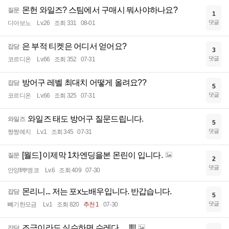
몬헌 와일즈? 스팀에서 구매시 뭐사야하나요?
질문
1
댓글
디아보노
Lv.26
조회 331
08-01
은 부적 티켓은 어디서 얻어요?
잡담
3
댓글
코르디온
Lv.66
조회 352
07-31
방어구 레벨 최대치 어떻게 올려요??
잡담
5
댓글
코르디온
Lv.66
조회 325
07-31
와일즈 태도 방어구 질문드립니다.
와일즈
5
댓글
짱짱예지
Lv.1
조회 345
07-31
[월드] 이제막 1차엔딩을본 몬린이 입니다.
질문
2
댓글
안양ll뿌엥코
Lv.6
조회 409
07-30
몬리니... 저는 포x노배우입니다. 반갑습니다.
잡담
5
댓글
빼기한모금
Lv.1
조회 820
추천 1
07-30
조금이라도 실수하면 수레다......!!!!
잡담