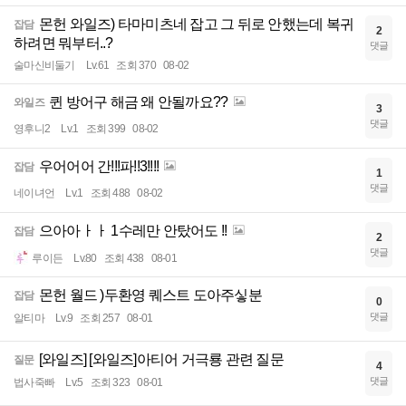
몬헌 와일즈) 타마미츠네 잡고 그 뒤로 안했는데 복귀
잡담
2
하려면 뭐부터..?
댓글
술마신비둘기
Lv.61
조회 370
08-02
퀸 방어구 해금 왜 안될까요??
와일즈
3
댓글
영후니2
Lv.1
조회 399
08-02
우어어어 간!!!파!!3!!!!
잡담
1
댓글
네이녀언
Lv.1
조회 488
08-02
으아아ㅏㅏ 1수레만 안탔어도 !!
잡담
2
댓글
루이든
Lv.80
조회 438
08-01
몬헌 월드 )두환영 퀘스트 도아주싷분
잡담
0
댓글
알티마
Lv.9
조회 257
08-01
[와일즈] [와일즈]아티어 거극룡 관련 질문
질문
4
댓글
법사죽빠
Lv.5
조회 323
08-01