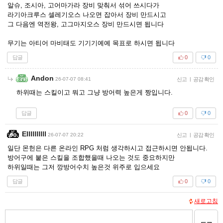
알슈, 조시아, 고어마가라 장비 맞춰서 섞어 쓰시다가
라기아크루스 셀레기오스 나오면 잡아서 장비 만드시고
그 다음엔 역전왕, 고그마지오스 장비 만드시면 됩니다
무기는 아티어 마비태도 기기기예예 목표로 하시면 됩니다
답글
0
0
Andon
26-07-07 08:41
신고
|
공감 확인
하위때는 스킬이고 뭐고 그냥 방어력 높은게 짱입니다.
답글
0
0
Ellllllllll
26-07-07 20:22
신고
|
공감 확인
일단 몬헌은 다른 온라인 RPG 처럼 생각하시고 접근하시면 안됩니다.
방어구에 붙은 스킬을 조합했을때 나오는 것도 중요하지만
하위일때는 그저 깡방어수치 높은것 위주로 입으세요
답글
0
0
새로고침