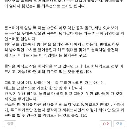
방어구를 볼 때에 방어력과 내성보다 무슨 스킬이 달렸는지, 장식품슬롯
이 얼마나 뚫렸는지를 최우선으로 보시면 됩니다.
몬스터에게 앞발 톡 하는 수준의 아주 약한 공격 말고, 제법 있어보이
는 공격을 두대쯤 맞으면 목숨이 왔다갔다 하는 거는 지극히 당연하고 자
연스러운 일입니다.
방어구를 강화해서 방어력을 올리면 좀 나아지긴 하는데, 반대로 아무
리 방어적인 수치를 끌어올린다 해도 몇대를 맞아도 철벽처럼 굳건하
게 서서 버티는 거는 이 게임에서는 불가능이구요.
물약을 아직도 작은 회복약을 먹고 있다면 그레이트 회복약으로 전부 바
꾸시고, 가능하다면 비약 위주로 먹는 것을 권합니다.
그리고 사실 이걸 바라는 거는 좀 무리한 소리인 거는 아는데
태도는 근본적으로 가능한 한 안 맞아야 합니다.
안 맞기 위해 최선의 노력을 다 해야 되고 그러기 위한 밑바탕이 다 갖춰
져 있는 무기입니다.
몬스터 한 마리를 다른 평타를 전혀 쓰지 않고 앉아발도기인베기, 간파베
기, 투구깨기로만 잡는다 생각하고 싸워보시면서 어떻게 해야 안 맞고 카
운터를 칠 수 있는지를 익혀보시는 것도 좋겠네요.
답글
0
0