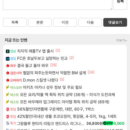
등록
목록
본문
이전
다음
댓글보기
지금 뜨는 인벤
더보기+
[3]
치지직 애플TV 앱 출시
정보
[2]
FC온 호날두보고 실망하는 민교
클립
[29]
결국 돌고 돌아 와우
와우
[24]
펄없의 퍼주는듯하면서 악랄한 BM 설계
검은사막
[5]
D.mon 스킬셋 나왔다
오버워치
아키츠 아키나 성우 정보 및 주요 필모
아스오라
모든 요리/작물 책 획득 위치 공략 (36개) - 미식가 도전과제
비스트
모든 바우에라 업그레이드 아이템 획득 위치 공략 (89개)
비스트
56%할인!자연품애 구운계란, 대란, 60구, 1박스
핫딜
42%할인!국내산 생물 초코오징어, 횟감용, 4-5미, 1kg, 1세트
핫딜
그랑블루 판타지 리링크 엔드리스 라그나로크 업그레이드 킷 Granblue Fantasy Relink Endless Ragnarok Upgrade Kit DLC
36,800원
5,000
특가