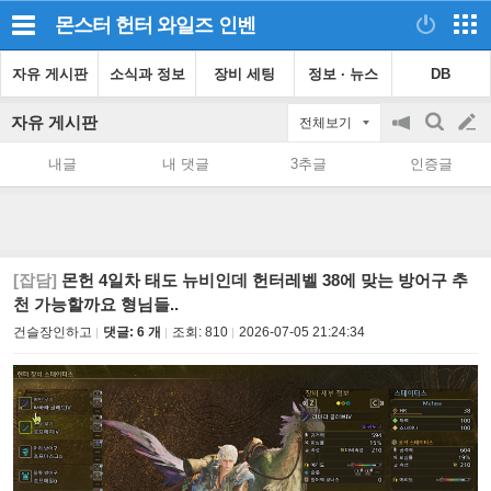
몬스터 헌터 와일즈
인벤
자유 게시판
소식과 정보
장비 세팅
정보 · 뉴스
DB
자유 게시판
전체보기
공
검
글
지
색
내글
내 댓글
3추글
인증글
on/off
쓰
기
[잡담]
몬헌 4일차 태도 뉴비인데 헌터레벨 38에 맞는 방어구 추
천 가능할까요 형님들..
건슬장인하고
댓글: 6 개
조회:
810
2026-07-05 21:24:34