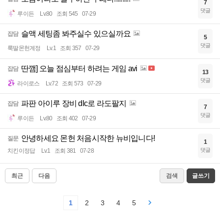
7
댓글
루이든
Lv.80
조회 545
07-29
슬액 세팅좀 봐주실수 있으실까요
잡담
5
댓글
룩딸몬헌계정
Lv.1
조회 357
07-29
딴깸] 오늘 점심부터 하려는 게임 avi
잡담
13
댓글
라이로스
Lv.72
조회 573
07-29
파판 아이루 장비 dlc로 라도팔지
잡담
7
댓글
루이든
Lv.80
조회 402
07-29
안녕하세요 몬헌 처음시작한 뉴비입니다!
질문
1
댓글
치킨이정답
Lv.1
조회 381
07-28
최근
다음
검색
글쓰기
1
2
3
4
5