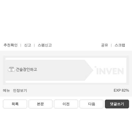
추천확인
신고
스팸신고
공유
스크랩
건슬장인하고
메뉴
인장보기
EXP 82%
목록
본문
이전
다음
댓글쓰기