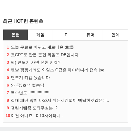
최근 HOT한 콘텐츠
몬헌
게임
IT
유머
연예
1
오늘 무료로 바꿔고 새로나온 dlc들
2
챗GPT로 만든 몬헌 와일즈 DB입니다.
3
펌) 면도기 사면 몬헌 키캡?
4
맨날 찡찡거려도 와일즈 G급은 해야하니까 접속 jpg
5
면도기 키캡 왔습니다
6
와 공3호석 떴슴당
7
특수납도 !!!!!!!!!!!!!!!!!!
8
접대 패턴 많이 나와서 쉬는시간없이 빡딜한것같은데..
9
챌린지퀘좀 도와주실분..?
10
이건 아니죠.. 0.13차이라니..