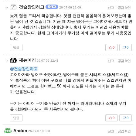
건슬장인하고
26-07-06 22:09
신고
|
공감 확인
늦게 답을 드려서 죄송합니다. 댓글 천천히 꼼꼼하게 읽어보았는데 좋
은 팁이 된 것 같습니다. 지금 제 지금 방어구는 고어마가라 세트 다 만
들어서 4렙까지 강화한 상태입니다. 혹시 무기는 어떤걸 사용해야할
지 궁금합니다. 현재 고어마가라 무기랑 마비 걸어주는 무기 사용중입
니다
답글
0
0
제뉴어리
26-07-06 22:43
신고
|
공감 확인
@건슬장인하고
고어마가라 방어구 4셋이라면 방어구에 붙은 시리즈 스킬(세트스킬)
인 흑식룡의 힘이 어떤 구조로 나를 강하게 만들어주는 스킬인지만 이
해하시면 그걸로 헌터랭크 50 까지 진도를 나가는 데에는 큰 문제
가 없을겁니다.
무기는 아티어 무기를 만들기 전 까지는 라바라바리나 소재의 무기
를 강화해나가면서 쭉 사용하시면 됩니다.
답글
0
0
Andon
26-07-07 08:38
신고
|
공감 확인