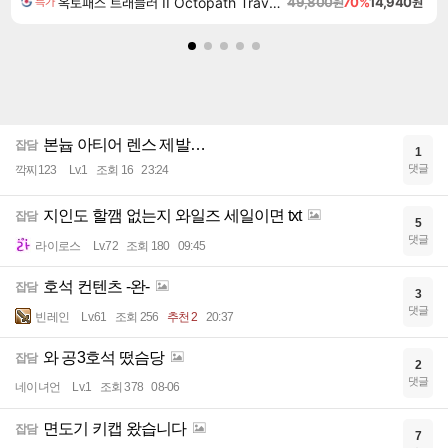
옥토패스 트래블러 II Octopath Traveler II
49,800원
70%
14,940원
특가
본늅 아티어 렌스 제발…
잡담
1
댓글
깍찌123
Lv.1
조회 16
23:24
지인도 할깸 없는지 와일즈 세일이면 txt
잡담
5
댓글
라이로스
Lv.72
조회 180
09:45
호석 컨텐츠 -완-
잡담
3
댓글
빈레인
Lv.61
조회 256
추천 2
20:37
와 공3호석 떴슴당
잡담
2
댓글
네이녀언
Lv.1
조회 378
08-06
면도기 키캡 왔습니다
잡담
7