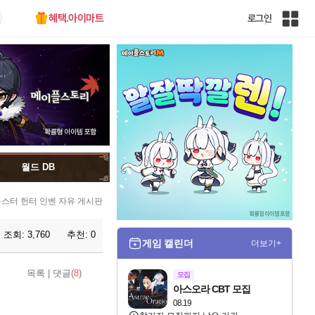
혜택.아이마트
로그인
인
벤
전
체
사
이
트
맵
월드 DB
스터 헌터 인벤 자유 게시판
조회:
3,760
추천:
0
게임 캘린더
더보기+
목록
|
댓글(
8
)
모집
아스오라 CBT 모집
08.19