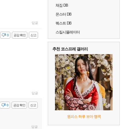
채집 DB
몬스터 DB
퀘스트 DB
답글
스킬시뮬레이터
감
0
공감 확인
신고
추천 코스프레 갤러리
답글
감
0
공감 확인
신고
원피스 하루 보아 행콕
답글