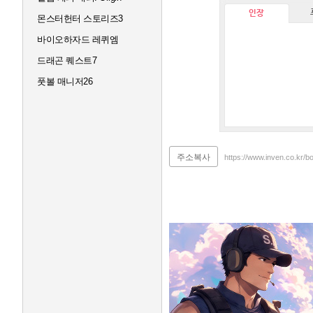
인장
몬스터헌터 스토리즈3
바이오하자드 레퀴엠
드래곤 퀘스트7
풋볼 매니저26
주소복사
https://www.inven.co.kr/