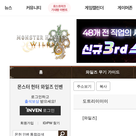
로스트아크
뉴스
커뮤니티
게임캘린더
게이머존
기대평 이벤트
홈
와일즈 무기 가이드
몬스터 헌터 와일즈 인벤
주소보기
복사
로그인하고
도트리이이이
출석보상
받으세요!
로그인
[와일즈]
회원가입
ID/PW 찾기