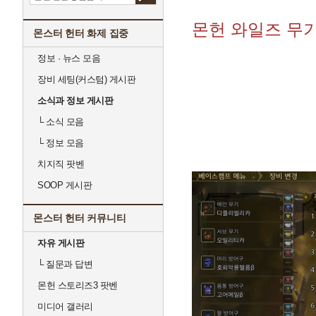
몬헌 와일즈 무기
몬스터 헌터 화제 집중
정보 · 뉴스 모음
장비 세팅(커스텀) 게시판
소식과 정보 게시판
└
소식 모음
└
정보 모음
치지직 팟벤
SOOP 게시판
몬스터 헌터 커뮤니티
자유 게시판
└
질문과 답변
몬헌 스토리즈3 팟벤
미디어 갤러리