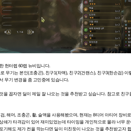
한 헌터렙 60랩 뉴비입니다.
 무기는 본인(조충곤), 친구1(차액), 친구2(건랜스), 친구3(한손검) 
서 무기 변경을 좀 고민중에 있습니다.
을 꼽자면 딜이 제일 잘 나오는 것을 추천받고 싶습니다. 참고로 친구
검, 해머, 조충곤, 활, 슬액을 사용해봤으며, 현재는 8티어 아티어 장비
 상쇄가 타격감이 있어 재미있었는데 타이밍을 개인적으로 몰라 너무 운
포기해도 제가 컨을 깍는다면 딜이 미친듯이 나오는 것을 추천받고자 합니다