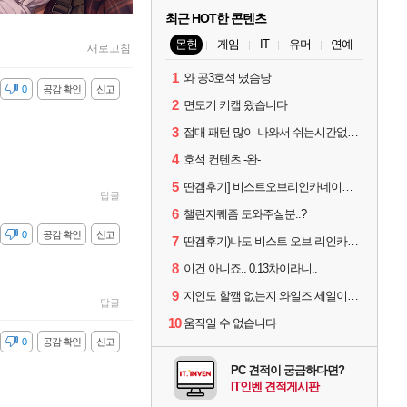
최근 HOT한 콘텐츠
몬헌
게임
IT
유머
연예
새로고침
1
와 공3호석 떴슴당
감
0
공감 확인
신고
2
면도기 키캡 왔습니다
3
접대 패턴 많이 나와서 쉬는시간없이 빡딜한것같은데..
4
호석 컨텐츠 -완-
5
딴겜후기] 비스트오브리인카네이션 하...
답글
6
챌린지퀘좀 도와주실분..?
감
0
공감 확인
신고
7
딴겜후기)나도 비스트 오브 리인카네이션 후기
8
이건 아니죠.. 0.13차이라니..
9
지인도 할깸 없는지 와일즈 세일이면 txt
답글
10
움직일 수 없습니다
감
0
공감 확인
신고
PC 견적이 궁금하다면?
IT인벤 견적게시판