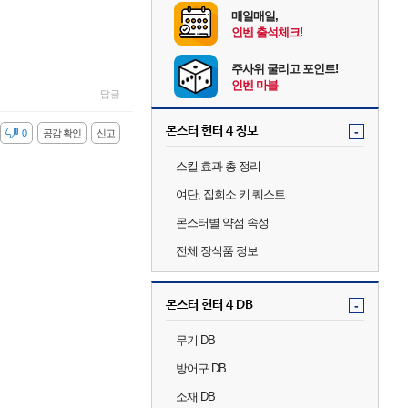
매일매일,
인벤 출석체크!
주사위 굴리고 포인트!
인벤 마블
답글
몬스터 헌터 4 정보
-
감
0
공감 확인
신고
스킬 효과 총 정리
여단, 집회소 키 퀘스트
몬스터별 약점 속성
전체 장식품 정보
몬스터 헌터 4 DB
-
무기 DB
방어구 DB
소재 DB