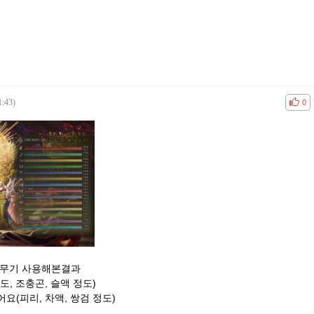
1:43)
공감
비공
0
저무기 사용해본결과
, 조충곤, 슬액 정도)
요(피리, 차액, 쌍검 정도)