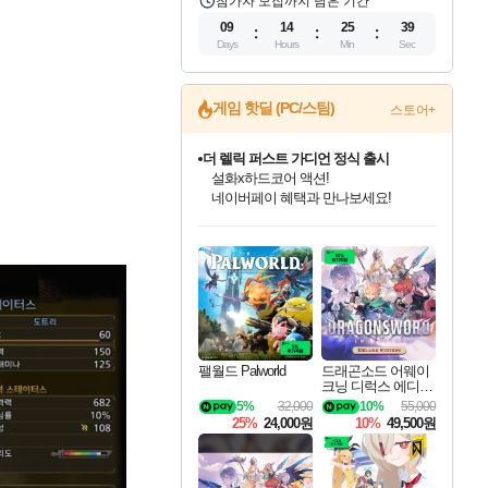
참가자 모집까지 남은 기간
09
14
25
37
Days
Hours
Min
Sec
게임 핫딜 (PC/스팀)
스토어+
더 렐릭 퍼스트 가디언 정식 출시
설화x하드코어 액션!
네이버페이 혜택과 만나보세요!
인벤게임즈 8월 특별 할인!
드래곤소드: 어웨이크닝 입점!
문명 7 특별 할인!
마블 투혼 파이팅 소울즈 정식출시!
귀무자: 검의 길 예약 판매 중!
비스트 오브 리인카네이션 정식 출시!
커세어 코브 출시 기념 할인!
베데스다 40주년 기념 할인 중!
캡콤 프렌차이즈 할인 진행 중!
캡콤 일부 상품 상시 할인
스타워즈 은하계 레이서
로블록스 기프트 카드 공식 입점
인기 퍼블리셔 모음!
스팀으로 만나는 드래곤소드!
조선&고려 DLC 출시 예정
마블 히어로 총 출동&화려한 격투!
10% 할인과
게임프릭 신작 IP
해적'섬'을 발전시키자!
베데스다의 명작들을
몬헌, 바하 등 인기 IP를
몬헌 와일즈 & 드래곤즈 도그마2
인벤게임즈에서 10% 추가 적립
Robux를 가장 안전하고
최대 90% 할인가를 만나보세요!
네이버혜택과 함께 만나보세요!
50%할인&추가 적립까지!
네이버 포인트 혜택까지!
이니&베니 혜택까지!
네이버 혜택가와 함께 예약하세요!
할인&네이버혜택으로 만나보세요!
40주년 프로모션으로 만나보세요!
할인가에 만나보세요!
일부 에디션 상시 할인!
혜택으로 예약 판매 중
편안하게 충전하세요
팰월드 Palworld
드래곤소드 어웨이
크닝 디럭스 에디션
DragonSword Awake
5%
32,000
10%
55,000
ning Deluxe Edition
25%
24,000원
10%
49,500원