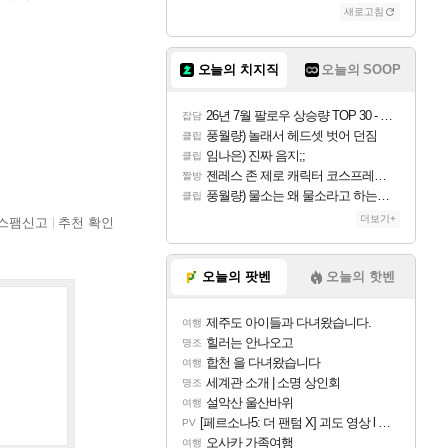
새로고침
오늘의 치지직
오늘의 SOOP
26년 7월 팔로우 상승량 TOP 30 - 월간 치지직
잡담
풍월량) 놀래서 헤드셋 벗어 던짐
클립
임나은) 진짜 음지;;
클립
젠레스 존 제로 캐릭터 코스프레한 꽁주
짤방
풍월량) 물소는 왜 물소라고 하는거야? 아! 그만 ㅋㅋ 알았어 ㅋㅋ
클립
더보기+
스팸신고
추천 확인
오늘의 팟벤
오늘의 핫벤
제주도 아이들과 다녀왔습니다.
여행
힐러는 안나오고
명조
합천 을 다녀왔습니다
여행
세계관 소개 | 소명 상인회
명조
설악산 울산바위
여행
[페르소나5: 더 팬텀 X] 괴도 영상 l 타카마키 안·댄싱 스타
PV
오사카 가족여행
여행