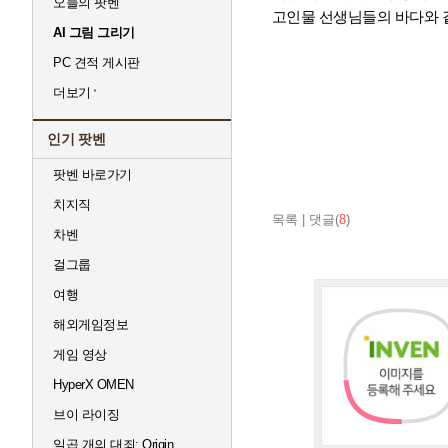
오늘의 팟벤
고인물 선생님들의 바다와 같
AI 그림 그리기
PC 견적 게시판
더보기
인기 팟벤
팟벤 바로가기
치지직
목록
|
댓글(
8
)
차벤
걸그룹
여행
해외게임정보
게임 영상
HyperX OMEN
브이 라이징
일곱 개의 대죄: Origin