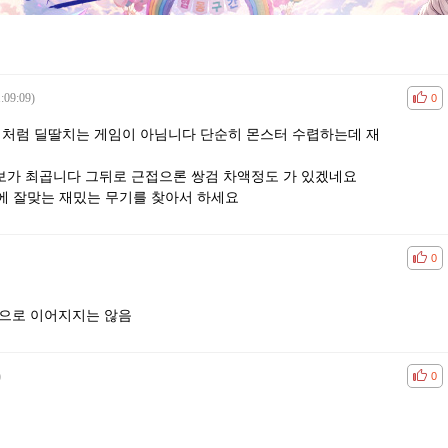
:09:09)
공감
비공
0
겜처럼 딜딸치는 게임이 아님니다 단순히 몬스터 수렵하는데 재
라보가 최곱니다 그뒤로 근접으론 쌍검 차액정도 가 있겠네요
에 잘맞는 재밌는 무기를 찾아서 하세요
공감
비공
0
M으로 이어지지는 않음
)
공감
비공
0