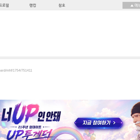
프로필
랭킹
칭호
board/mhf/1754/751411