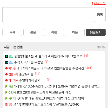
새로고침
등록
목록
본문
이전
다음
댓글보기
지금 뜨는 인벤
더보기+
[4]
풍월량) 물소는 왜 물소라고 하는거야? 아! 그만 ㅋㅋ
클립
[5]
주식 UFC라는 우정잉
클립
[261]
베라서버 1위길드 내 대규모 인원이탈종용 추정사건
메이플
[14]
중상유저들
검은사막
[5]
주말패키지 결과.....
리니지M
1세대 K7 3.5NA인데 LF쏘나타 2.0NA 기변하면 유류비 절약이 얼마나 될까요..?
차벤
8월 28일 넷플릭스에서 예고편 공개 예정
GTA6
‘GTA 6’ 예판 흥행…테이크투 “내부 예상 크게 넘어”
해외겜
44%할인!앤커 노이즈캔슬링 무선헤드폰 A3040
핫딜