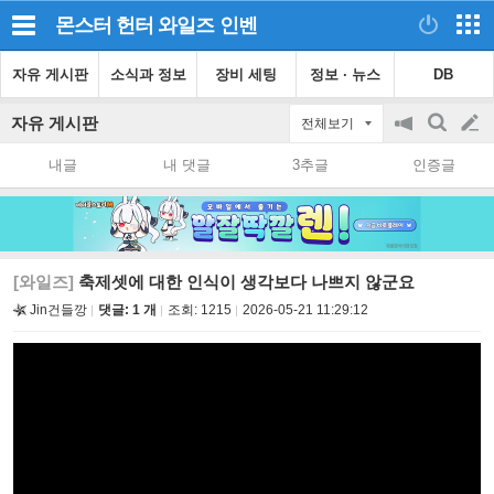
몬스터 헌터 와일즈
인벤
자유 게시판
소식과 정보
장비 세팅
정보 · 뉴스
DB
자유 게시판
전체보기
공
검
글
지
색
내글
내 댓글
3추글
인증글
on/off
쓰
기
[와일즈]
축제셋에 대한 인식이 생각보다 나쁘지 않군요
Jin건들깡
댓글: 1 개
조회:
1215
2026-05-21 11:29:12