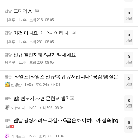
드디어 A..
잡담
0
댓글
레우루
Lv.44
조회 216
08-05
이건 아니죠.. 0.13차이라니..
잡담
0
댓글
레우루
Lv.44
조회 281
08-05
신규 챌린지퀘 A받기 빡세네요..
잡담
0
댓글
레우루
Lv.44
조회 209
08-05
[와일즈] 와일즈 신규/복귀 유저입니다 / 쌍검 템 질문
질문
2
댓글
산방산
Lv.85
조회 245
08-04
펌) 면도기 사면 몬헌 키캡?
잡담
8
댓글
제뉴어리
Lv.92
조회 502
08-04
맨날 찡찡거려도 와일즈 G급은 해야하니까 접속 jpg
잡담
6
댓글
라이로스
Lv.72
조회 385
08-04