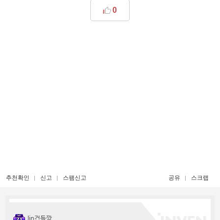
0
추천확인
신고
스팸신고
공유
스크랩
Jin건들깡