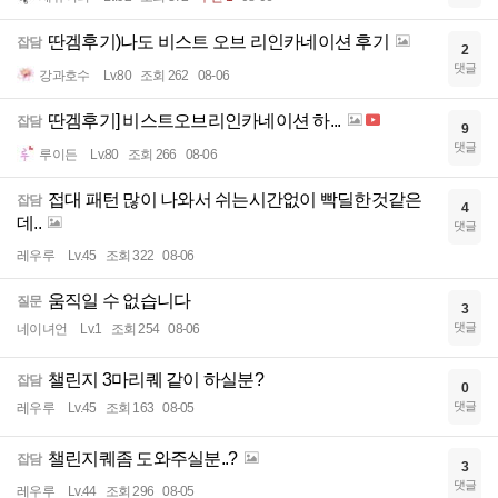
딴겜후기)나도 비스트 오브 리인카네이션 후기
잡담
2
댓글
강과호수
Lv.80
조회 262
08-06
딴겜후기] 비스트오브리인카네이션 하...
잡담
9
댓글
루이든
Lv.80
조회 266
08-06
접대 패턴 많이 나와서 쉬는시간없이 빡딜한것같은
잡담
4
데..
댓글
레우루
Lv.45
조회 322
08-06
움직일 수 없습니다
질문
3
댓글
네이녀언
Lv.1
조회 254
08-06
챌린지 3마리퀘 같이 하실분?
잡담
0
댓글
레우루
Lv.45
조회 163
08-05
챌린지퀘좀 도와주실분..?
잡담
3
댓글
레우루
Lv.44
조회 296
08-05