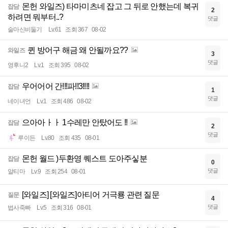
몬헌 와일즈) 타마미츠네 잡고 그 뒤로 안했는데 복귀
잡담
2
하려면 뭐부터..?
댓글
술마신비둘기
Lv.61
조회 367
08-02
퀸 방어구 해금 왜 안될까요??
와일즈
3
댓글
영후니2
Lv.1
조회 395
08-02
우어어어 간!!!파!!3!!!!
잡담
1
댓글
네이녀언
Lv.1
조회 486
08-02
으아아ㅏㅏ 1수레만 안탔어도 !!
잡담
2
댓글
루이든
Lv.80
조회 435
08-01
몬헌 월드 )두환영 퀘스트 도아주싷분
잡담
0
댓글
알티마
Lv.9
조회 254
08-01
[와일즈] [와일즈]아티어 거극룡 관련 질문
질문
4
댓글
법사죽빠
Lv.5
조회 316
08-01