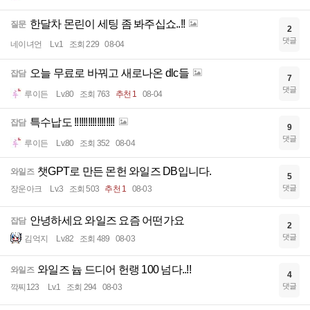
한달차 몬린이 세팅 좀 봐주십쇼..!!
질문
2
댓글
네이녀언
Lv.1
조회 229
08-04
오늘 무료로 바꿔고 새로나온 dlc들
잡담
7
댓글
루이든
Lv.80
조회 763
추천 1
08-04
특수납도 !!!!!!!!!!!!!!!!!!
잡담
9
댓글
루이든
Lv.80
조회 352
08-04
챗GPT로 만든 몬헌 와일즈 DB입니다.
와일즈
5
댓글
장운아크
Lv.3
조회 503
추천 1
08-03
안녕하세요 와일즈 요즘 어떤가요
잡담
2
댓글
김억지
Lv.82
조회 489
08-03
와일즈 늅 드디어 헌랭 100 넘다..!!
와일즈
4
댓글
깍찌123
Lv.1
조회 294
08-03