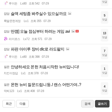
댓글
루이든
Lv.80
조회 542
07-29
슬액 세팅좀 봐주실수 있으실까요
잡담
5
댓글
룩딸몬헌계정
Lv.1
조회 355
07-29
딴깸] 오늘 점심부터 하려는 게임 avi
잡담
13
댓글
라이로스
Lv.72
조회 571
07-29
파판 아이루 장비 dlc로 라도팔지
잡담
7
댓글
루이든
Lv.80
조회 398
07-29
안녕하세요 몬헌 처음시작한 뉴비입니다!
질문
1
댓글
치킨이정답
Lv.1
조회 378
07-28
몬헌 뉴비 질문드립니둥..! 랜스 어떤가여..?
질문
4
댓글
깍찌123
Lv.1
조회 408
07-28
최근
다음
검색
글쓰기