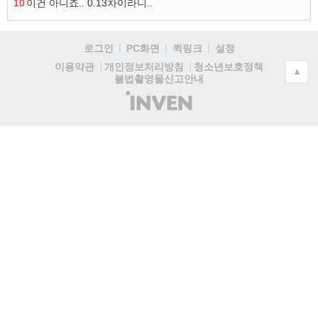
10
이건 아니죠.. 0.13차이라니..
로그인
PC화면
퀵링크
설정
청소년보호정책
이용약관
개인정보처리방침
▲
불법촬영물신고안내
(주)
인
벤