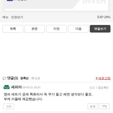
메뉴
인장보기
EXP 29%
목록
본문
이전
다음
댓글쓰기
댓글
(1)
등록순
|
최신순
새로고침
세피아
26-05-21 16:37
신고
|
공감 확인
앵파 세트가 공세 특화라서 독 무기 들고 패면 생각보다 좋죠.
부캐 키울때 체감했습니다.
답글
0
0