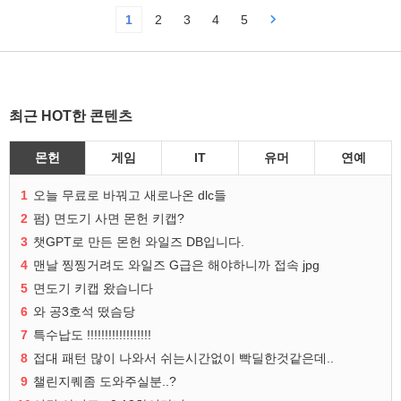
1
2
3
4
5
최근 HOT한 콘텐츠
몬헌
게임
IT
유머
연예
1
오늘 무료로 바꿔고 새로나온 dlc들
2
펌) 면도기 사면 몬헌 키캡?
3
챗GPT로 만든 몬헌 와일즈 DB입니다.
4
맨날 찡찡거려도 와일즈 G급은 해야하니까 접속 jpg
5
면도기 키캡 왔습니다
6
와 공3호석 떴슴당
7
특수납도 !!!!!!!!!!!!!!!!!!
8
접대 패턴 많이 나와서 쉬는시간없이 빡딜한것같은데..
9
챌린지퀘좀 도와주실분..?