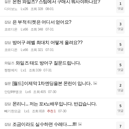
몬헌 와일즈? 스팀에서 구매시 뭐사야하나요?
질문
1
댓글
디아보노
Lv.26
조회 328
08-01
은 부적 티켓은 어디서 얻어요?
잡담
3
댓글
코르디온
Lv.66
조회 348
07-31
방어구 레벨 최대치 어떻게 올려요??
잡담
5
댓글
코르디온
Lv.66
조회 321
07-31
와일즈 태도 방어구 질문드립니다.
와일즈
5
댓글
짱짱예지
Lv.1
조회 339
07-31
[월드] 이제막 1차엔딩을본 몬린이 입니다.
질문
2
댓글
안양ll뿌엥코
Lv.6
조회 405
07-30
몬리니... 저는 포x노배우입니다. 반갑습니다.
잡담
5
댓글
빼기한모금
Lv.1
조회 818
추천 1
07-30
조금이라도 실수하면 수레다......!!!!
잡담
7