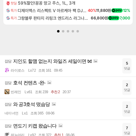
59%할인!꽁꽁 망고 주스, 1L, 3개
핫딜
디제이맥스 리스펙트 V 아르케아 팩 DJMAX RESPECT V Arcaea Pack DLC
40%
11,880원
12%
특가
그랑블루 판타지 리링크 엔드리스 라그나로크 Granblue Fantasy Relink Endless Ragnarok
66,800원
7,000
특가
지인도 할깸 없는지 와일즈 세일이면 txt
잡담
5
댓글
라이로스
Lv.72
조회 161
09:45
호석 컨텐츠 -완-
잡담
2
댓글
빈레인
Lv.61
조회 239
추천 2
20:37
와 공3호석 떴슴당
잡담
2
댓글
네이녀언
Lv.1
조회 365
08-06
면도기 키캡 왔습니다
잡담
7
댓글
제뉴어리
Lv.92
조회 372
추천 1
08-06