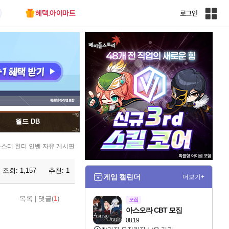
혜택.아이마트
로그인
인
벤
전
체
사
이
트
맵
월드 DB
스터 헌터 인벤 자유 게시판
조회:
1,157
추천:
1
게임 캘린더
더보기+
목록
|
댓글(
1
)
모집
아스오라 CBT 모집
08.19