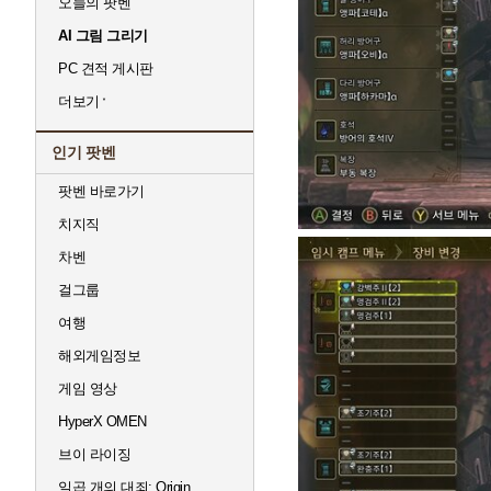
오늘의 팟벤
AI 그림 그리기
PC 견적 게시판
더보기
인기 팟벤
팟벤 바로가기
치지직
차벤
걸그룹
여행
해외게임정보
게임 영상
HyperX OMEN
브이 라이징
일곱 개의 대죄: Origin