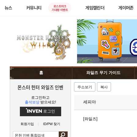
로스트아크
뉴스
커뮤니티
게임캘린더
게이머존
기대평 이벤트
홈
와일즈 무기 가이드
몬스터 헌터 와일즈 인벤
주소보기
복사
로그인하고
세피아
출석보상
받으세요!
로그인
[와일즈]
회원가입
ID/PW 찾기