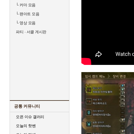
└
커마 모음
└
팬아트 모음
└
영상 모음
파티 · 서클 게시판
공통 커뮤니티
오픈 이슈 갤러리
오늘의 핫벤