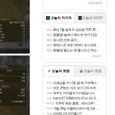
새로고침
오늘의 치지직
오늘의 SOOP
26년 7월 팔로우 상승량 TOP 30 - 월간 치지직
잡담
풍월량) 놀래서 헤드셋 벗어 던짐
클립
임나은) 진짜 음지;;
클립
젠레스 존 제로 캐릭터 코스프레한 꽁주
짤방
풍월량) 물소는 왜 물소라고 하는거야? 아! 그만 ㅋㅋ 알았어 ㅋㅋ
클립
더보기+
오늘의 팟벤
오늘의 핫벤
선생님들 차 시동 끌 때 꾸르륵소리나는데
차벤
버전 콘텐츠 미리 보기 | 3.6 버전 「신기루 속 등불 그림자, 속세에 깃든 검의 결심」이 8월 20일에 업데이트됩니다!
명조
제주도 아이들과 다녀왔습니다.
여행
1세대 K7 3.5NA인데 LF쏘나타 2.0NA 기변하면 유류비 절약이 얼마나 될까요..?
차벤
‘GTA 6’ 예판 흥행…테이크투 “내부 예상 크게 넘어”
해외겜
8월 28일 넷플릭스에서 예고편 공개 예정
GTA6
아반테 2.0 자연흡기?
차벤