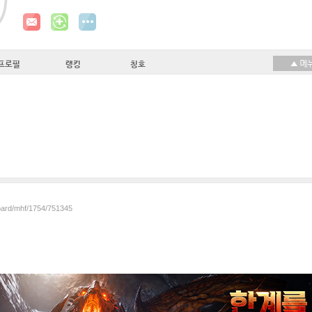
프로필
랭킹
칭호
board/mhf/1754/751345