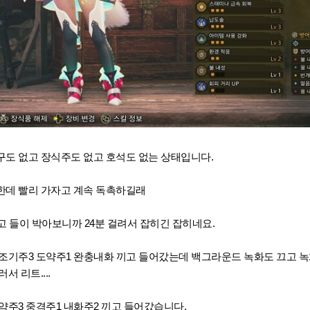
구도 없고 장식주도 없고 호석도 없는 상태입니다.
한데 빨리 가자고 계속 독촉하길래
고 들이 박아보니까 24분 걸려서 잡히긴 잡히네요.
조기주3 도약주1 완충내화 끼고 들어갔는데 백그라운드 녹화도 끄고 녹화 
서 리트....
약주3 중격주1 내화주2 끼고 들어갔습니다.