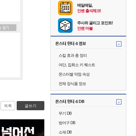
매일매일,
인벤 출석체크!
주사위 굴리고 포인트!
인벤 마블
몬스터 헌터 4 정보
-
스킬 효과 총 정리
여단, 집회소 키 퀘스트
몬스터별 약점 속성
전체 장식품 정보
몬스터 헌터 4 DB
-
목록
글쓰기
무기 DB
방어구 DB
소재 DB