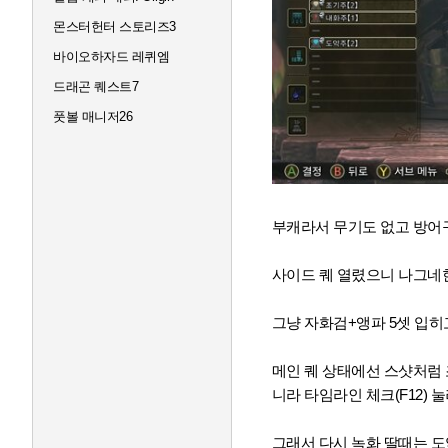
몬스터헌터 스토리즈3
바이오하자드 레퀴엠
드래곤 퀘스트7
풋볼 매니저26
부캐라서 무기도 없고 방어
사이드 퀘 열렸으니 나그네
그냥 자화검+앵파 5셋 입히
메인 퀘 상태에선 스샷처럼 
니라 타임라인 체크(F12) 눌러
그래서 다시 녹화 딸때는 도