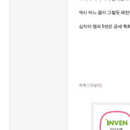
역시 어느 몹이 그렇듯 패턴
심지어 앵파 5셋은 공세 특
목록
|
댓글(
1
)