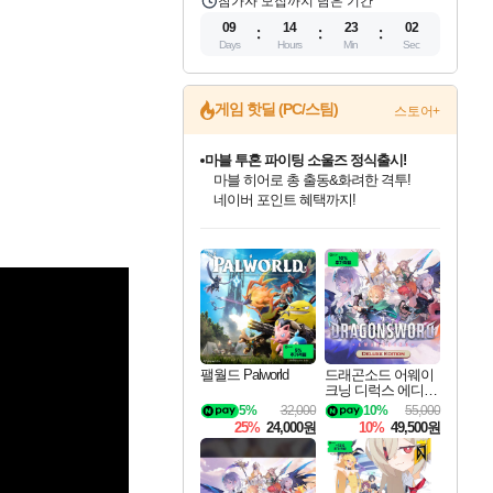
참가자 모집까지 남은 기간
09
14
23
01
Days
Hours
Min
Sec
게임 핫딜 (PC/스팀)
스토어+
마블 투혼 파이팅 소울즈 정식출시!
마블 히어로 총 출동&화려한 격투!
네이버 포인트 혜택까지!
인벤게임즈 8월 특별 할인!
드래곤소드: 어웨이크닝 입점!
문명 7 특별 할인!
귀무자: 검의 길 예약 판매 중!
비스트 오브 리인카네이션 정식 출시!
커세어 코브 출시 기념 할인!
더 렐릭 퍼스트 가디언 정식 출시
베데스다 40주년 기념 할인 중!
캡콤 프렌차이즈 할인 진행 중!
캡콤 일부 상품 상시 할인
스타워즈 은하계 레이서
로블록스 기프트 카드 공식 입점
인기 퍼블리셔 모음!
스팀으로 만나는 드래곤소드!
조선&고려 DLC 출시 예정
10% 할인과
게임프릭 신작 IP
해적'섬'을 발전시키자!
설화x하드코어 액션!
베데스다의 명작들을
몬헌, 바하 등 인기 IP를
몬헌 와일즈 & 드래곤즈 도그마2
인벤게임즈에서 10% 추가 적립
Robux를 가장 안전하고
최대 90% 할인가를 만나보세요!
네이버혜택과 함께 만나보세요!
50%할인&추가 적립까지!
이니&베니 혜택까지!
네이버 혜택가와 함께 예약하세요!
할인&네이버혜택으로 만나보세요!
네이버페이 혜택과 만나보세요!
40주년 프로모션으로 만나보세요!
할인가에 만나보세요!
일부 에디션 상시 할인!
혜택으로 예약 판매 중
편안하게 충전하세요
팰월드 Palworld
드래곤소드 어웨이
크닝 디럭스 에디션
DragonSword Awake
5%
32,000
10%
55,000
ning Deluxe Edition
25%
24,000원
10%
49,500원