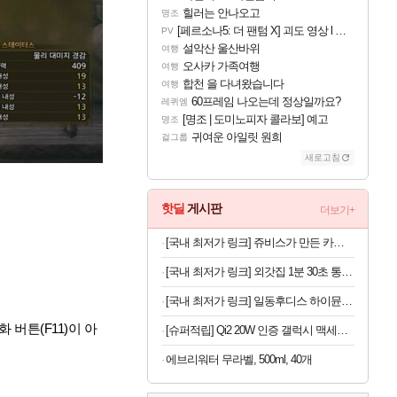
힐러는 안나오고
명조
[페르소나5: 더 팬텀 X] 괴도 영상 l 타카마키 안·댄싱 스타
PV
설악산 울산바위
여행
오사카 가족여행
여행
합천 을 다녀왔습니다
여행
60프레임 나오는데 정상일까요?
레퀴엠
[명조 | 도미노피자 콜라보] 예고
명조
귀여운 아일릿 원희
걸그룹
새로고침
핫딜
게시판
더보기+
[국내 최저가 링크] 쥬비스가 만든 카테킨 450mg, 60정, 3박스
[국내 최저가 링크] 외갓집 1분 30초 통등심 돈까스, 650g, 1팩
[국내 최저가 링크] 일동후디스 하이뮨 프로틴 밸런스 액티브, 바닐라봉봉 제로, 250ml, 18개
버튼(F11)이 아
[슈퍼적립] Qi2 20W 인증 갤럭시 맥세이프 케이스 에어핏프로 맥핏 블랙, 갤럭시Z 폴드8 울트라
에브리워터 무라벨, 500ml, 40개