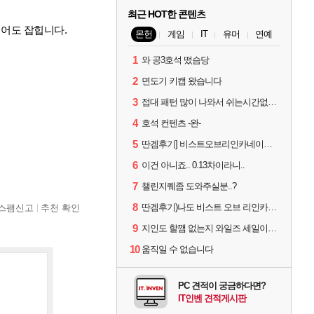
최근 HOT한 콘텐츠
니어도 잡힙니다.
몬헌
게임
IT
유머
연예
1
와 공3호석 떴슴당
2
면도기 키캡 왔습니다
3
접대 패턴 많이 나와서 쉬는시간없이 빡딜한것같은데..
4
호석 컨텐츠 -완-
5
딴겜후기] 비스트오브리인카네이션 하...
6
이건 아니죠.. 0.13차이라니..
7
챌린지퀘좀 도와주실분..?
8
딴겜후기)나도 비스트 오브 리인카네이션 후기
스팸신고
추천 확인
9
지인도 할깸 없는지 와일즈 세일이면 txt
10
움직일 수 없습니다
PC 견적이 궁금하다면?
IT인벤 견적게시판