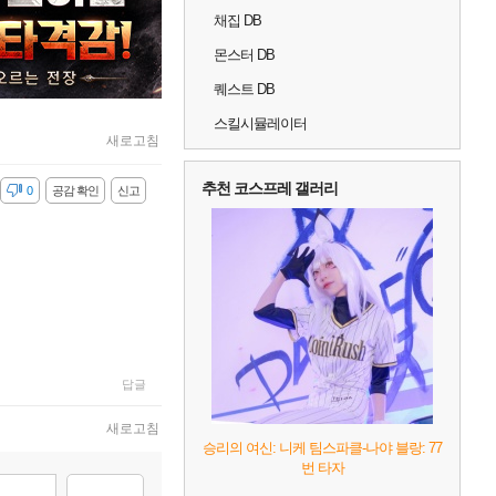
채집 DB
몬스터 DB
퀘스트 DB
스킬시뮬레이터
새로고침
추천 코스프레 갤러리
감
0
공감 확인
신고
답글
새로고침
승리의 여신: 니케 팀스파클-나야 블랑: 77
번 타자