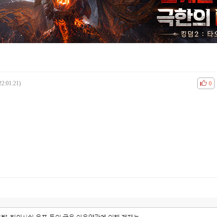
22:01:21)
공감
비공
0