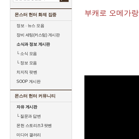
부캐로 오메가랑
몬스터 헌터 화제 집중
정보 · 뉴스 모음
장비 세팅(커스텀) 게시판
소식과 정보 게시판
└
소식 모음
└
정보 모음
치지직 팟벤
SOOP 게시판
몬스터 헌터 커뮤니티
자유 게시판
└
질문과 답변
몬헌 스토리즈3 팟벤
미디어 갤러리