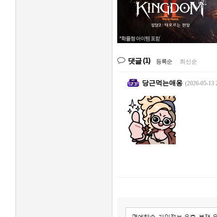
(1)
댓글
등록순
|
최신순
당근먹는애옹
(2026-05-13 