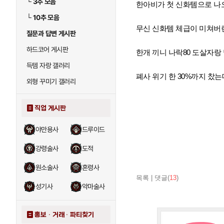
└
3추 모음
한아비가 첫 신화템으로 나
└
10추 모음
무신 신화템 체급이 미쳐버
질문과 답변 게시판
하드코어 게시판
한개 끼니 나락80 도살자랑
득템 자랑 갤러리
폐사 위기 한 30%까지 찼
외형 꾸미기 갤러리
직업 게시판
야만용사
드루이드
강령술사
도적
원소술사
혼령사
목록
|
댓글(
13
)
성기사
악마술사
홍보 · 거래 · 파티찾기