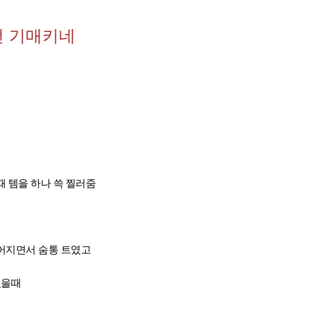
선 기매키네
 템을 하나 쓱 찔러줌
어지면서 숨통 트였고
있을때