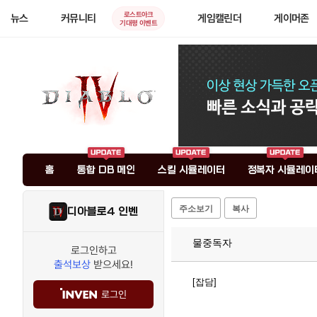
로스트아크
뉴스
커뮤니티
게임캘린더
게이머존
기대평 이벤트
홈
통합 DB 메인
스킬 시뮬레이터
정복자 시뮬레이
주소보기
복사
디아블로4 인벤
물중독자
로그인하고
출석보상
받으세요!
[잡담]
로그인