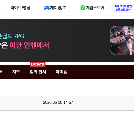
최대 90% 할인
라이브/영상
게이밍/IT
게임스토어
8월 프로모션
터
지도
힘의 전서
아이템
2026-05-10 14:57