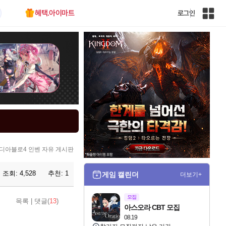
혜택.아이마트
로그인
인
벤
전
체
사
이
트
맵
디아블로4 인벤 자유 게시판
조회:
4,528
추천:
1
게임 캘린더
더보기+
모집
목록
|
댓글(
13
)
아스오라 CBT 모집
08.19