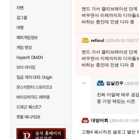
차벤
엔드 가서 캘리브레이션 단계 들
벼우면서 이제까지의 디아들보다
걸그룹
바하는 중인데 인생 디아 중
여행
해외게임정보
reficul
(2026-05-10 15:02:57
게임 영상
엔드 가서 캘리브레이션 단계 들
HyperX OMEN
벼우면서 이제까지의 디아들보다
바하는 중인데 인생 디아 중
브이 라이징
일곱 개의 대죄: Origin
밉살건우
(2026-05
몬스터헌터 스토리즈3
진짜 이말에 매우 공
바이오하자드 레퀴엠
중 가장 재밌는 시즌
드래곤 퀘스트7
풋볼 매니저26
대방어회
(2026-05-10 15:09:
고행4 폐사직전 셀로그 별반 