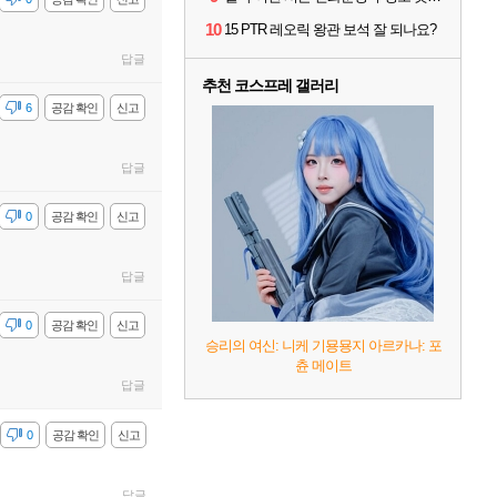
10
15 PTR 레오릭 왕관 보석 잘 되나요?
답글
추천 코스프레 갤러리
감
6
공감 확인
신고
답글
감
0
공감 확인
신고
답글
감
0
공감 확인
신고
승리의 여신: 니케 기묭묭지 아르카나: 포
츈 메이트
답글
감
0
공감 확인
신고
답글