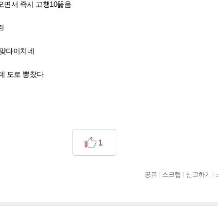
오면서 즉시 고행10뚫음
린
 맞다이치네
는데 도로 뽕찼다
1
공유
스크랩
신고하기