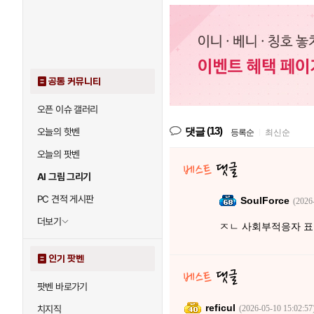
공통 커뮤니티
오픈 이슈 갤러리
(13)
댓글
오늘의 핫벤
등록순
|
최신순
오늘의 팟벤
AI 그림 그리기
PC 견적 게시판
SoulForce
(2026
더보기
ㅈㄴ 사회부적응자 
인기 팟벤
팟벤 바로가기
reficul
치지직
(2026-05-10 15:02:57