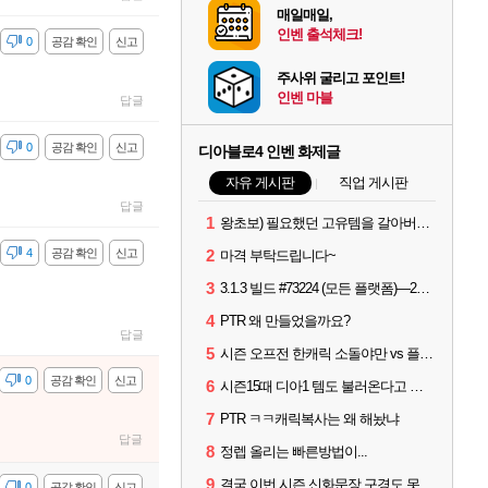
매일매일,
인벤 출석체크!
감
0
공감 확인
신고
주사위 굴리고 포인트!
인벤 마블
답글
감
0
공감 확인
신고
디아블로4 인벤 화제글
자유 게시판
직업 게시판
답글
1
왕초보) 필요했던 고유템을 갈아버렸다 크흑.,..
감
4
공감 확인
신고
2
마격 부탁드립니다~
3
3.1.3 빌드 #73224 (모든 플랫폼)—2026년 8월 13일
4
PTR 왜 만들었을까요?
답글
5
시즌 오프전 한캐릭 소돌야만 vs 플리커 대격변
감
0
공감 확인
신고
6
시즌15때 디아1 템도 불러온다고 해서
7
PTR ㅋㅋ캐릭복사는 왜 해놨냐
답글
8
정렙 올리는 빠른방법이...
9
결국 이번 시즌 신화문장 구경도 못하고 접습니다.
감
0
공감 확인
신고