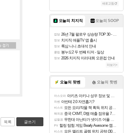
새로고침
오늘의 치지직
오늘의 SOOP
26년 7월 팔로우 상승량 TOP 30 - 월간 치지직
잡담
치지직 애플TV 앱 출시
정보
룩삼 니니 초대석 안내
정보
봉누도2 두 번째 티저 - 일상
클립
2026 치지직 이리대회 오픈컵 안내
정보
더보기+
오늘의 팟벤
오늘의 핫벤
아키츠 아키나 성우 정보 및 주요 필모
아스오라
아반테 2.0 자연흡기?
차벤
모든 요리/작물 책 획득 위치 공략 (36개) - 미식가 도전과제
비스트
중국 CXMT, D램 매출 점유율 7%…글로벌 4위로 부상
해외겜
무한대 아난타가 넷이즈 어플 달력에 일정 등록
섭컬겜
목록
글쓰기
힐링 탐험 게임 Bearly Awesome 챕터 1 트레일러
PV
모든 엘리트 골렘 위치 공략 (30개) - 방랑 결투가
비스트