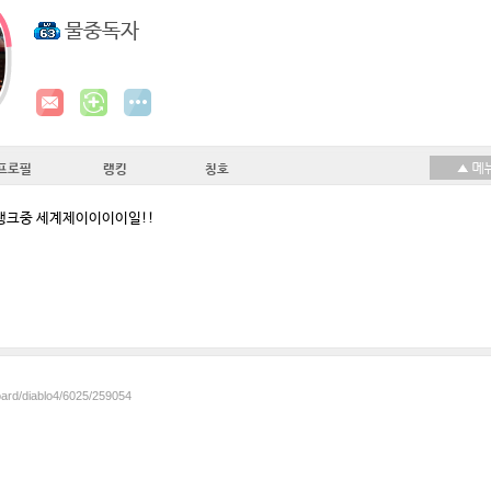
물중독자
프로필
랭킹
칭호
탱크중 세계제이이이이일!!
oard/diablo4/6025/259054