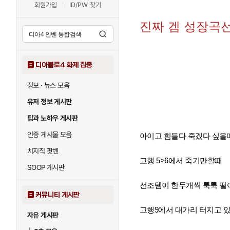
회원가입
ID/PW 찾기
진짜 겜 성장곡
디아블로4 화제 집중
정보 · 뉴스 모음
유저 정보 게시판
팁과 노하우 게시판
인증 게시물 모음
아이고 힘들다 죽겠다 싶을때
치지직 팟벤
고행 5>6에서 죽기만할때
SOOP 게시판
선조템이 한두개씩 툭툭 떨
커뮤니티 게시판
고행9에서 대가리 터지고 
자유 게시판