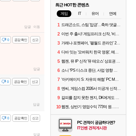
최근 HOT한 콘텐츠
게임
IT
유머
연예
1
드래곤소드, 스팀 '압긍'…축하 댓글 달고 게임 코드 받자!
답글
이동
2
이번 주 출시! 게임프리크 신작, '비스트 오브 리인카네이션'
감
0
공감 확인
신고
3
가레나·포켓페어, ‘팰월드 온라인’ 2026년 출시 예고
4
디바 잇는 '오버워치 한국 영웅', 메카 파일럿 디몬 나온다
5
웹젠, 뮤 IP 신작 '뮤 테오스' 상표권 출원
답글
6
소니 “PS 디스크 중단, 사업 영향 없다”
7
‘아키에이지 S: 자유의 해협’ PC MMORPG로 개발한다
감
0
공감 확인
신고
8
엔씨, 게임스컴 2026서 미공개 신작 최초 공개
9
갈피를 잡지 못한 젠지, DK에게도 0:2 패배
답글
10
웹젠, 상반기 영업수익 773억 원…순이익 89% 증가
감
0
공감 확인
신고
PC 견적이 궁금하다면?
IT인벤 견적게시판
답글