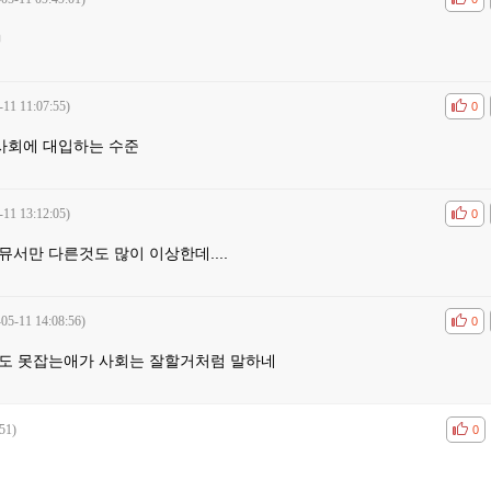
ㅋ
-11 11:07:55)
공감
비공
0
사회에 대입하는 수준
-11 13:12:05)
공감
비공
0
서만 다른것도 많이 이상한데....
-05-11 14:08:56)
공감
비공
0
도 못잡는애가 사회는 잘할거처럼 말하네
51)
공감
비공
0