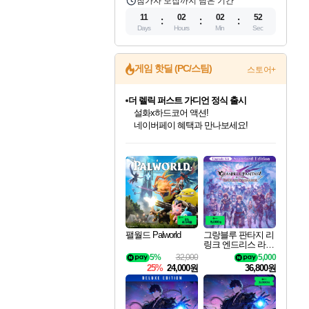
참가자 모집까지 남은 기간
11
02
02
51
Days
Hours
Min
Sec
게임 핫딜 (PC/스팀)
스토어+
더 렐릭 퍼스트 가디언 정식 출시
설화x하드코어 액션!
네이버페이 혜택과 만나보세요!
인벤게임즈 8월 특별 할인!
드래곤소드: 어웨이크닝 입점!
문명 7 특별 할인!
마블 투혼 파이팅 소울즈 정식출시!
귀무자: 검의 길 예약 판매 중!
비스트 오브 리인카네이션 정식 출시!
커세어 코브 출시 기념 할인!
베데스다 40주년 기념 할인 중!
캡콤 프렌차이즈 할인 진행 중!
캡콤 일부 상품 상시 할인
스타워즈 은하계 레이서
로블록스 기프트 카드 공식 입점
인기 퍼블리셔 모음!
스팀으로 만나는 드래곤소드!
조선&고려 DLC 출시 예정
마블 히어로 총 출동&화려한 격투!
10% 할인과
게임프릭 신작 IP
해적'섬'을 발전시키자!
베데스다의 명작들을
몬헌, 바하 등 인기 IP를
몬헌 와일즈 & 드래곤즈 도그마2
인벤게임즈에서 10% 추가 적립
Robux를 가장 안전하고
최대 90% 할인가를 만나보세요!
네이버혜택과 함께 만나보세요!
50%할인&추가 적립까지!
네이버 포인트 혜택까지!
이니&베니 혜택까지!
네이버 혜택가와 함께 예약하세요!
할인&네이버혜택으로 만나보세요!
40주년 프로모션으로 만나보세요!
할인가에 만나보세요!
일부 에디션 상시 할인!
혜택으로 예약 판매 중
편안하게 충전하세요
팰월드 Palworld
그랑블루 판타지 리
링크 엔드리스 라그
나로크 업그레이드
5%
32,000
5,000
킷 Granblue Fantasy
25%
24,000원
36,800원
Relink Endless Ragn
arok Upgrade Kit DL
C