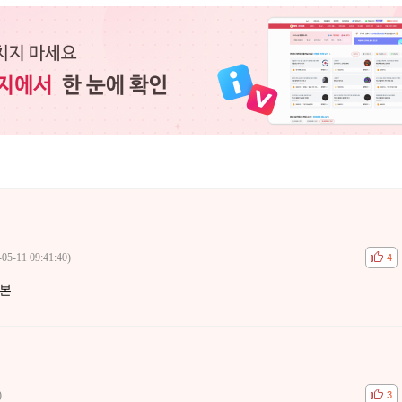
-05-11 09:41:40)
공감
비공
4
표본
)
공감
비공
3