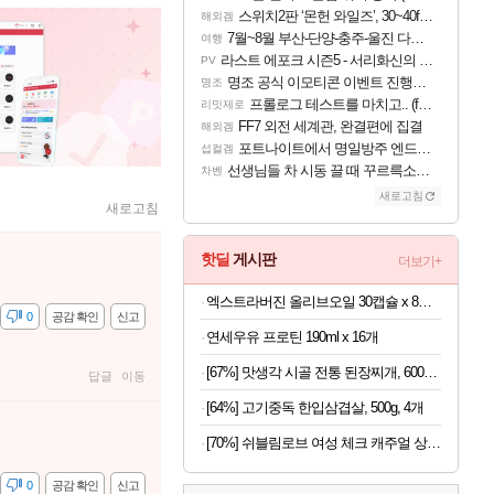
스위치2판 ‘몬헌 와일즈’, 30~40fps 목표 추정
해외겜
7월~8월 부산-단양-충주-울진 다녀왔어요~
여행
라스트 에포크 시즌5 - 서리화신의 분노 티저
PV
명조 공식 이모티콘 이벤트 진행해봤습니다! 참여부터 추첨까지????
명조
프롤로그 테스트를 마치고.. (feat. 리아)
리밋제로
FF7 외전 세계관, 완결편에 집결
해외겜
포트나이트에서 명일방주 엔드필드 [펠리카] 판매 예정
섭컬겜
선생님들 차 시동 끌 때 꾸르륵소리나는데
차벤
새로고침
새로고침
핫딜
게시판
더보기+
엑스트라버진 올리브오일 30캡슐 x 8박스
감
0
공감 확인
신고
연세우유 프로틴 190ml x 16개
[67%] 맛생각 시골 전통 된장찌개, 600g, 5개
답글
이동
[64%] 고기중독 한입삼겹살, 500g, 4개
[70%] 쉬블림로브 여성 체크 캐주얼 상하의 세트 안드리 GW1780, FREE, 1세트
감
0
공감 확인
신고