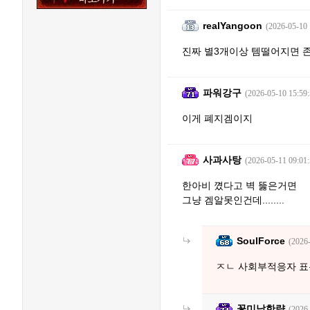
realYangoon
(2026-05-10 
진짜 별3개이상 템떨어지면 
파워강구
(2026-05-10 15:59:
이게 폐지겜이지
사과사탕
(2026-05-11 09:01:
한아비 꼈다고 벽 뚫은거면
그냥 겜알못인건데........
SoulForce
(2026
ㅈㄴ 사회부적응자 표
꽃미남한량
(2026