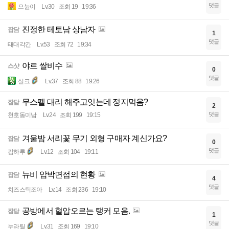
댓글
으뉸이
Lv.30
조회 19
19:36
진정한 테토남 상남자
잡담
1
댓글
태대각간
Lv.53
조회 72
19:34
야르 쌀비수
스샷
0
댓글
실크
Lv.37
조회 88
19:26
무스펠 대리 해주고잇는데 정지먹음?
잡담
2
댓글
천호동미남
Lv.24
조회 199
19:15
겨울밤 서리꽃 무기 외형 구매자 계신가요?
잡담
0
댓글
킴하루
Lv.12
조회 104
19:11
뉴비 압박면접의 현황
잡담
4
댓글
치즈스틱조아
Lv.14
조회 236
19:10
공방에서 혈압오르는 탱커 모음.
잡담
1
댓글
누라틸
Lv.31
조회 169
19:10