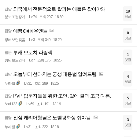
외국에서 전문적으로 쌀파는 애들은 잡아야돼
잡담
18
댓글
분노조절장애
Lv.74
조회 207
18:30
예쁨)))))응우옌들
잡담
0
댓글
장애보면짖음
Lv.3
조회 349
18:29
부캐 브로치 파랑색
질문
1
댓글
횡단보도언니
Lv.7
조회 175
18:26
오늘부터 선타치는 궁성 대응법 알려드림.
잡담
4
댓글
누라틸
Lv.31
조회 289
18:25
PVP 입문자들을 위한 조언. 밑에 글과 조금 다름.
잡담
5
댓글
Apdl123
Lv.69
조회 191
18:19
진심 캐리어형님은 노벨평화상 줘야됨.
잡담
3
댓글
누라틸
Lv.31
조회 222
18:18