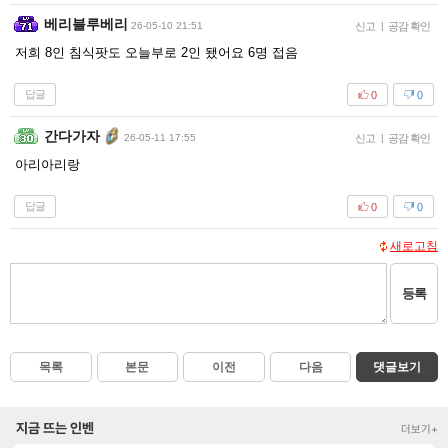
베리블루베리
26-05-10 21:51
신고
|
공감 확인
저희 8인 침식팟도 오늘부로 2인 됐어요 6명 접음
답글
0
0
간다가자
26-05-11 17:55
신고
|
공감 확인
아리아리랑
답글
0
0
새로고침
등록
목록
본문
이전
다음
댓글보기
지금 뜨는 인벤
더보기+