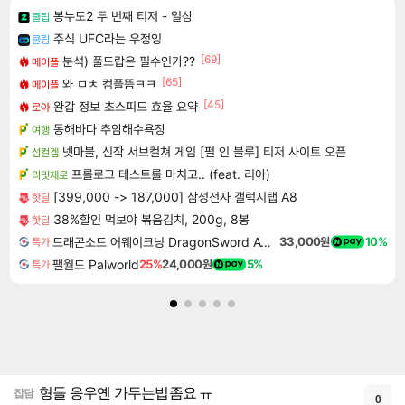
봉누도2 두 번째 티저 - 일상
클립
주식 UFC라는 우정잉
클립
[69]
분석) 풀드랍은 필수인가??
메이플
[65]
와 ㅁㅊ 컴플뜸ㅋㅋ
메이플
[45]
완갑 정보 초스피드 효율 요약
로아
동해바다 추암해수욕장
여행
넷마블, 신작 서브컬쳐 게임 [펄 인 블루] 티저 사이트 오픈
섭컬겜
프롤로그 테스트를 마치고.. (feat. 리아)
리밋제로
[399,000 -> 187,000] 삼성전자 갤럭시탭 A8
핫딜
38%할인 먹보야 볶음김치, 200g, 8봉
핫딜
드래곤소드 어웨이크닝 DragonSword Awakening
33,000원
10%
특가
팰월드 Palworld
25%
24,000원
5%
특가
형들 응우옌 가두는법좀요 ㅠ
잡담
0