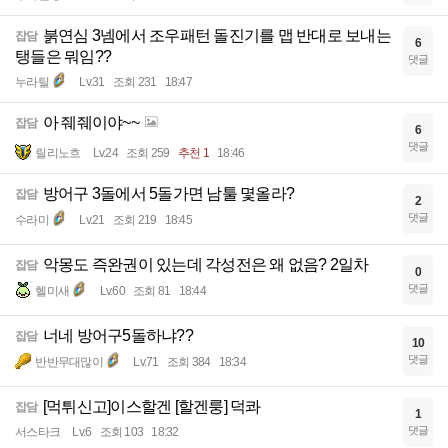
붉연심 3넴에서 조우패턴 돌진기를 맵 반대로 보내는
잡담
6
탱들은 뭐임??
댓글
누라틸
Lv.31
조회 231
18:47
아 줴줴이야~~
잡담
6
댓글
릴리노흐
Lv.24
조회 259
추천 1
18:46
방어구 3돌에서 5돌가면 남툴 몇올라?
잡담
2
댓글
수라미
Lv.21
조회 219
18:45
악몽도 즉완권이 있는데 각성전은 왜 없음? 2일차
잡담
0
댓글
헬미새
Lv.60
조회 81
18:44
너네 방어구5돌하냐??
잡담
10
댓글
반반무대많이
Lv.71
조회 384
18:34
[먹튀신고]이스할겐 [할겐룽] 덕콰
잡담
1
댓글
서스타크
Lv.6
조회 103
18:32