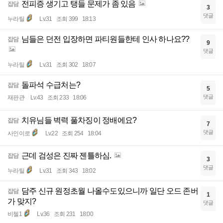
전피증 생기고 탱들 문제가 좀 있음
잡담
3
댓글
누라틸
Lv.31
조회 399
18:13
님들은 던전 입장하면 파티원들한테 인사 하나요??
잡담
9
댓글
누라틸
Lv.31
조회 302
18:07
돌파석 수급처는?
잡담
5
댓글
재판관
Lv.43
조회 233
18:06
치유님들 벽력 풀차징이 정배에요?
잡담
7
댓글
사인이로
Lv.22
조회 254
18:04
근데 검성은 진짜 젠틀하심.
잡담
3
댓글
누라틸
Lv.31
조회 343
18:02
담주 신규 원정초월 나올수도있으니까 일단 오드 존버
잡담
1
가 맞지?
댓글
비첼1
Lv.36
조회 231
18:00