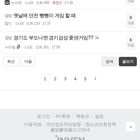
댓글
논리력
Lv.18
조회 455
추천 2
17:39
옛날에 던전 뺑뺑이 게임 할 때
잡담
0
댓글
할인
Lv.18
조회 128
17:37
경기도 부도나면 경기검성 좆댄거임??
잡담
6
댓글
누라틸
Lv.31
조회 301
17:36
최근
다음
검색
글쓰기
1
2
3
4
5
로그인
PC화면
퀵링크
설정
청소년보호정책
이용약관
개인정보처리방침
▲
불법촬영물신고안내
(주)