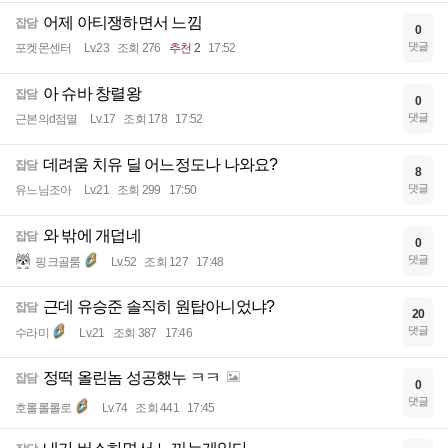
어제 아티쟁하면서 느낌
잡담
0
댓글
포켓몬센터
Lv.23
조회 276
추천 2
17:52
아 슈바 창렬왕
잡담
0
댓글
근본의d점멸
Lv.17
조회 178
17:52
데려움 치유 딜 어느정도나 나와요?
잡담
8
댓글
유느님조아
Lv.21
조회 299
17:50
와 밖에 개덥네
잡담
0
댓글
핑크골룸
Lv.52
조회 127
17:48
근데 유승준 솔직히 원탑아니었냐?
잡담
20
댓글
수라미
Lv.21
조회 387
17:46
정떡 올린놈 성공했누 ㅋㅋ
잡담
0
댓글
호롤롤롤로
Lv.74
조회 441
17:45