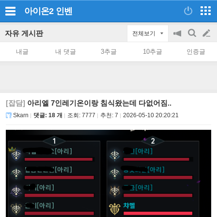
아이온2
인벤
자유 게시판
전체보기
공
검
글
지
색
내글
내 댓글
3추글
10추글
인증글
on/off
쓰
기
[잡담]
아리엘 7인레기온이랑 침식왔는데 다없어짐..
Skarn
댓글: 18 개
조회:
7777
추천:
7
2026-05-10 20:20:21