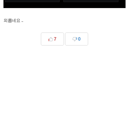
외롭네요 ..
7
0