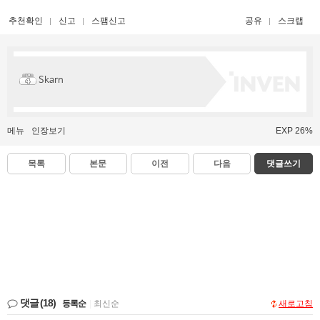
추천확인
신고
스팸신고
공유
스크랩
Skarn
메뉴
인장보기
EXP 26%
목록
본문
이전
다음
댓글쓰기
댓글
(18)
등록순
|
최신순
새로고침