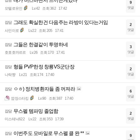
내가 버스하면서 느끼는게있다
잡담
9
댓글
모텔로유인
Lv.42
조회 362
17:42
그래도 확실한건 다음주는 라방이 있다는거임
잡담
2
댓글
사인이로
Lv.22
조회 205
17:41
그들은 한결같이 투명하네
잡담
3
댓글
호호호꺄르르
Lv.26
조회 170
17:41
형들 PVP한정 창룡VS군단장
잡담
2
댓글
나락쨩
Lv.21
조회 174
17:40
ㅇㅎ) 정치병환자들 좀 꺼져라
잡담
6
댓글
깜장스타킹
Lv.90
조회 387
17:40
무스펠 템파밍 졸업함
잡담
2
댓글
미스테닉622
Lv.22
조회 353
17:39
이번주도 모바일로 무스펠 클 완 **
잡담
9