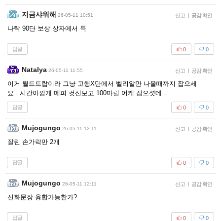
지금샤워해
26-05-11 10:51
신고
|
공감 확인
나락 90단 보상 상자에서 득
답글
0
0
Natalya
26-05-11 11:55
신고
|
공감 확인
이거 월드드랍이라 그냥 고행X단에서 벨리알만 나올때까지 잡으세
요.. 시간아깝게 메피 컷신보고 100마릴 어케 잡으셧데...
답글
0
0
Mujogungo
26-05-11 12:11
신고
|
공감 확인
잘린 손가락만 2개
답글
0
0
Mujogungo
26-05-11 12:11
신고
|
공감 확인
신화문장 융합가능한가?
답글
0
0