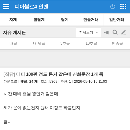
디아블로4
인벤
자게
질답게
팁게
단품거래
일반거래
자유 게시판
전체보기
공
검
글
지
색
내글
내 댓글
3추글
10추글
인증글
on/off
쓰
기
[잡담]
메피 100판 정도 돈거 같은데 신화문장 1개 득
다운로드
댓글: 24 개
조회:
5309
추천:
1
2026-05-10 15:11:03
시간 대비 효율 꽝인거 같은데
제가 운이 없는건지 원래 이정도 확률인지
흠..