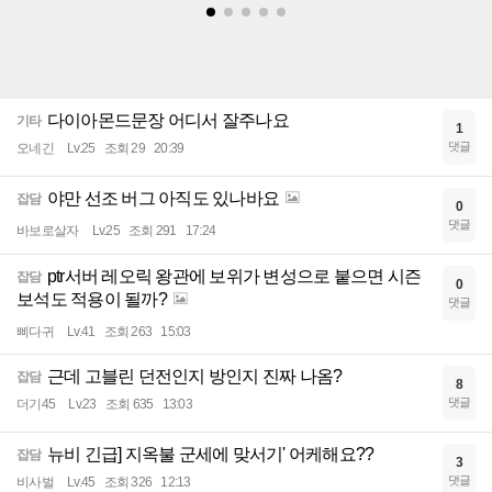
다이아몬드문장 어디서 잘주나요
기타
1
댓글
오네긴
Lv.25
조회 29
20:39
야만 선조 버그 아직도 있나바요
잡담
0
댓글
바보로살자
Lv.25
조회 291
17:24
ptr서버 레오릭 왕관에 보위가 변성으로 붙으면 시즌
잡담
0
보석도 적용이 될까?
댓글
삐다귀
Lv.41
조회 263
15:03
근데 고블린 던전인지 방인지 진짜 나옴?
잡담
8
댓글
더기45
Lv.23
조회 635
13:03
뉴비 긴급] 지옥불 군세에 맞서기' 어케해요??
잡담
3
댓글
비사벌
Lv.45
조회 326
12:13