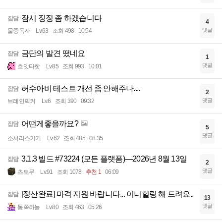
잠시 징징 좀 하겠습니다
잡담
4
댓글
물중독자
Lv.63
조회 498
10:54
금단의 발견 떴네요
잡담
1
댓글
흐앗타핫
Lv.85
조회 993
10:01
허수아비 테스트 개선 좀 안해주나....
잡담
2
댓글
브레인픽커
Lv.6
조회 390
09:32
어떤게좋을까요?
잡담
5
댓글
소서리스키키
Lv.62
조회 485
08:35
3.1.3 빌드 #73224 (모든 플랫폼)—2026년 8월 13일
잡담
2
댓글
츠토무
Lv.91
조회 1078
추천 1
06:09
[정산완료] 마격 지원 바랍니다... 이니힐링 해 드려요..
잡담
13
댓글
동쪽하늘
Lv.80
조회 463
05:26