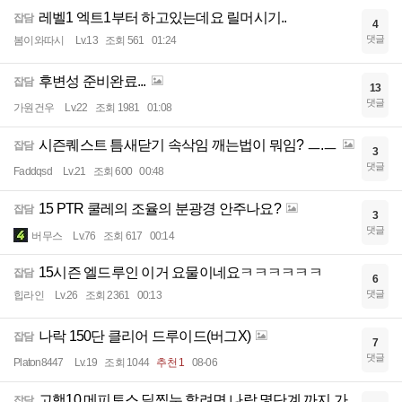
레벨1 엑트1부터 하고있는데요 릴머시기..
잡담
4
댓글
봄이와따시
Lv.13
조회 561
01:24
후변성 준비완료...
잡담
13
댓글
가원건우
Lv.22
조회 1981
01:08
시즌퀘스트 틈새닫기 속삭임 깨는법이 뭐임? ㅡ.ㅡ
잡담
3
댓글
Faddqsd
Lv.21
조회 600
00:48
15 PTR 쿨레의 조율의 분광경 안주나요?
잡담
3
댓글
버무스
Lv.76
조회 617
00:14
15시즌 엘드루인 이거 요물이네요ㅋㅋㅋㅋㅋㅋ
잡담
6
댓글
힙라인
Lv.26
조회 2361
00:13
나락 150단 클리어 드루이드(버그X)
잡담
7
댓글
Platon8447
Lv.19
조회 1044
추천 1
08-06
고행10 메피토스 딜찍누 할려면 나락 몇단계 까지 가
잡담