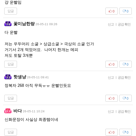
걍 운빨임
답글
0
0
꽃미남한량
26-05-11 09:26
신고
|
공감 확인
다 운빨
저는 우두머리 소굴 > 상급소굴 > 극상의 소굴 인가
거기서 2개 먹었어요. 나머지 한개는 메피
저도 토탈 3개뿐
답글
0
0
핫생냥
26-05-11 09:41
신고
|
공감 확인
정복자 268 아직 무득ㅠㅠ 운빨인듯요
답글
0
0
바다
26-05-11 10:24
신고
|
공감 확인
신화문장이 사실상 최종템이네
답글
0
0