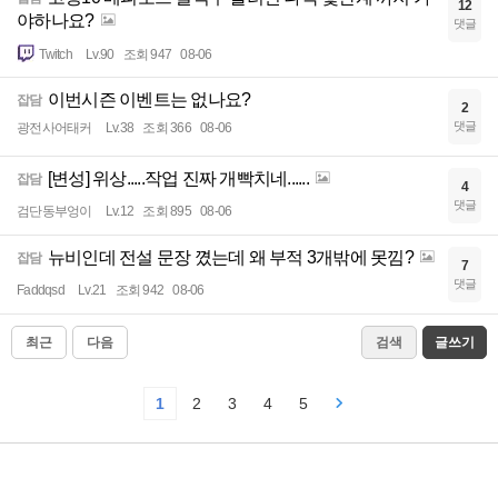
12
야하나요?
댓글
Twitch
Lv.90
조회 947
08-06
이번시즌 이벤트는 없나요?
잡담
2
댓글
광전사어태커
Lv.38
조회 366
08-06
[변성] 위상.....작업 진짜 개빡치네......
잡담
4
댓글
검단동부엉이
Lv.12
조회 895
08-06
뉴비인데 전설 문장 꼈는데 왜 부적 3개밖에 못낌?
잡담
7
댓글
Faddqsd
Lv.21
조회 942
08-06
최근
다음
검색
글쓰기
1
2
3
4
5