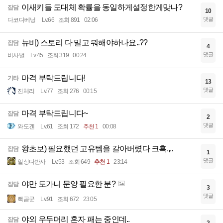
이새키들 도대체 확률을 동일하게설정한게맞나?
잡담
10
댓글
다코다베닝
Lv.66
조회 891
02:06
뉴비) 스토리 다 밀고 뭐해야하나요..??
잡담
4
댓글
비사벌
Lv.45
조회 319
00:24
마격 부탁드립니다!
기타
13
댓글
진체리
Lv.77
조회 276
00:15
마격 부탁드립니다~
잡담
2
댓글
와도겐
Lv.61
조회 172
추천 1
00:08
왕초보) 필요했던 고유템을 갈아버렸다 크흑.,..
잡담
1
댓글
일상다반사
Lv.53
조회 649
추천 1
23:14
야만 도가니 문양 필요한 분?
잡담
3
댓글
빽곰군
Lv.91
조회 672
23:05
야외 우두머리 혼자 패는 중인데..
잡담