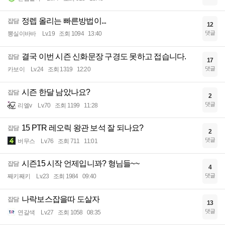
정렙 올리는 빠른방법이...
잡담
12
댓글
뽕실이바바
Lv.19
조회 1094
13:40
결국 이번 시즌 신화문장 구경도 못하고 접습니다.
잡담
17
댓글
카보이
Lv.24
조회 1319
12:20
시즌 한달 남았나요?
잡담
2
댓글
리엘v
Lv.70
조회 1199
11:28
15 PTR 레오릭 왕관 보석 잘 되나요?
잡담
2
댓글
버무스
Lv.76
조회 711
11:01
시즌15 시작 언제입니꽈? 형님들~~
잡담
4
댓글
째키째키
Lv.23
조회 1984
09:40
나락보스잡을따 도살자
잡담
13
댓글
연갈색
Lv.27
조회 1058
08:35