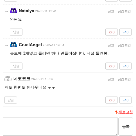
Natalya
26-05-11 12:41
신고
|
공감 확인
안됨요
답글
0
0
CruelAngel
26-05-11 14:34
신고
|
공감 확인
큐브에 3개넣고 돌리면 하나 만들어집니다. 직접 돌려봄.
답글
0
0
네코코코
26-05-11 13:56
신고
|
공감 확인
저도 한번도 안나왓네요 ㅜㅜ
답글
0
0
새로고침
등록