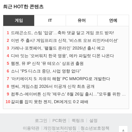
최근 HOT한 콘텐츠
게임
IT
유머
연예
1
드래곤소드, 스팀 '압긍'…축하 댓글 달고 게임 코드 받자!
2
이번 주 출시! 게임프리크 신작, '비스트 오브 리인카네이션'
3
가레나·포켓페어, ‘팰월드 온라인’ 2026년 출시 예고
4
디바 잇는 '오버워치 한국 영웅', 메카 파일럿 디몬 나온다
5
웹젠, 뮤 IP 신작 '뮤 테오스' 상표권 출원
6
소니 “PS 디스크 중단, 사업 영향 없다”
7
‘아키에이지 S: 자유의 해협’ PC MMORPG로 개발한다
8
엔씨, 게임스컴 2026서 미공개 신작 최초 공개
9
컴투스-에이버튼 신작 '제우스' 8월 26일 출시…"모두를 위한 경쟁"
10
갈피를 잡지 못한 젠지, DK에게도 0:2 패배
로그인
PC화면
퀵링크
설정
청소년보호정책
이용약관
개인정보처리방침
▲