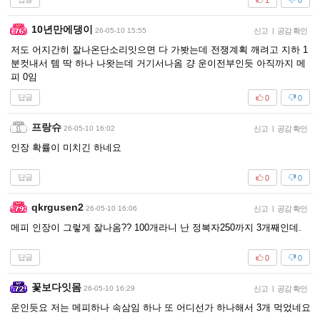
10년만에댕이
26-05-10 15:55
신고
|
공감 확인
저도 어지간히 잘나온단소리잇으면 다 가봣는데 전쟁계획 깨려고 지하 1
분컷내서 템 딱 하나 나왓는데 거기서나옴 걍 운이전부인듯 아직까지 메
피 0임
답글
0
0
프랑슈
26-05-10 16:02
신고
|
공감 확인
인장 확률이 미치긴 하네요
답글
0
0
qkrgusen2
26-05-10 16:06
신고
|
공감 확인
메피 인장이 그렇게 잘나옴?? 100개라니 난 정복자250까지 3개째인데.
답글
0
0
꽃보다잇몸
26-05-10 16:29
신고
|
공감 확인
운인듯요 저는 메피하나 속삼임 하나 또 어디선가 하나해서 3개 먹었네요