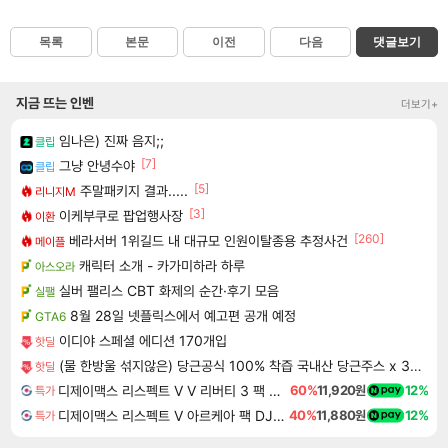
목록
본문
이전
다음
댓글보기
지금 뜨는 인벤
더보기+
임나은) 진짜 음지;;
클립
[7]
그냥 안녕수야
클립
[5]
주말패키지 결과.....
리니지M
[3]
이케부쿠로 팝업행사장
이환
[260]
베라서버 1위길드 내 대규모 인원이탈종용 추정사건
메이플
캐릭터 소개 - 카가미하라 하루
아스오라
실버 팰리스 CBT 화제의 순간·후기 모음
실팰
8월 28일 넷플릭스에서 예고편 공개 예정
GTA6
이디야 스페셜 에디션 170개입
핫딜
(물 한방울 섞지않은) 당근공식 100% 착즙 국내산 당근주스 x 30개
핫딜
디제이맥스 리스펙트 V V 리버티 3 팩 DJMAX RESPECT V V Liberty 3 Pack DLC
60%
11,920원
12%
특가
디제이맥스 리스펙트 V 아르케아 팩 DJMAX RESPECT V Arcaea Pack DLC
40%
11,880원
12%
특가