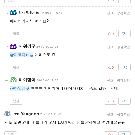
다코다베닝
26-05-10 15:51
신고
|
공감 확인
메아리가대체 머에요?
답글
0
0
파워강구
26-05-10 15:58
신고
|
공감 확인
@다코다베닝
메피스토 요
답글
0
0
마아맘마
26-05-10 19:53
신고
|
공감 확인
@파워강구
ㅋㅋㅋ 메피가아니라 메아리치는 증오 말하는건데
답글
0
0
realYangoon
26-05-10 15:45
신고
|
공감 확인
저도 오만군데 다 돌다가 군세 100개짜리 영물상자까고 먹었네요ㅠㅠ
답글
1
0