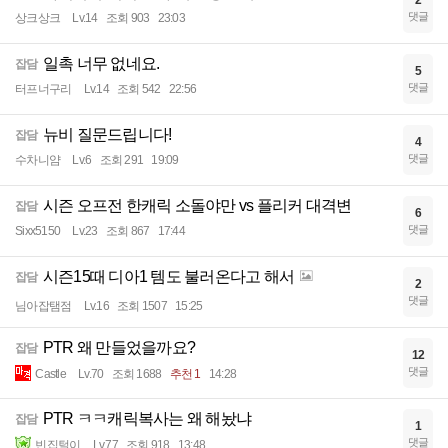
2
댓글
상크상크
Lv.14
조회 903
23:03
일촉 너무 없네요.
잡담
5
댓글
터프너구리
Lv.14
조회 542
22:56
뉴비 질문드립니다!
잡담
4
댓글
수차니얌
Lv.6
조회 291
19:09
시즌 오프전 한캐릭 소돌야만 vs 플리커 대격변
잡담
6
댓글
Sixx5150
Lv.23
조회 867
17:44
시즌15때 디아1 템도 불러온다고 해서
잡담
2
댓글
님아잡탬점
Lv.16
조회 1507
15:25
PTR 왜 만들었을까요?
잡담
12
댓글
Castle
Lv.70
조회 1688
추천 1
14:28
PTR ㅋㅋ캐릭복사는 왜 해놨냐
잡담
1
댓글
빈집털이
Lv.77
조회 918
13:48