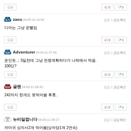
답글
0
0
zacu
26-05-10 16:56
신고
|
공감 확인
디아는 그냥 운빨임
답글
0
0
Adventurer
26-05-11 07:56
신고
|
공감 확인
운인듯..; 3일찬데 그냥 전쟁계획하다가 나락에서 먹음.
100단?
답글
0
0
글랜
26-05-11 08:45
신고
|
공감 확인
242까지 한개도 못먹어봄 후훗..
답글
0
0
뉴비일껍니다
26-05-11 09:17
신고
|
공감 확인
까마귀 상자서2개 먹어봄(상자당1개 2연속)