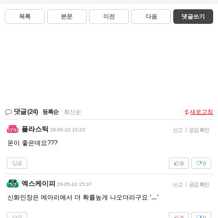
목록
본문
이전
다음
댓글쓰기
댓글
(24)
등록순
|
최신순
새로고침
플라스틱
26-05-10 15:23
신고
|
공감 확인
운이 좋은데요???
답글
0
0
엑스케이피
26-05-10 15:37
신고
|
공감 확인
신화인장은 메아리에서 더 확률높게 나오더라구요 'ㅡ'
답글
0
0