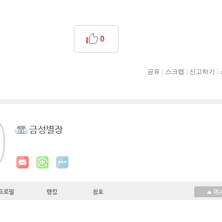
0
공유
스크랩
신고하기
금성별장
프로필
랭킹
칭호