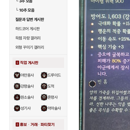
└
3추 모음
└
10추 모음
질문과 답변 게시판
하드코어 게시판
득템 자랑 갤러리
외형 꾸미기 갤러리
직업 게시판
야만용사
드루이드
강령술사
도적
원소술사
혼령사
성기사
악마술사
홍보 · 거래 · 파티찾기