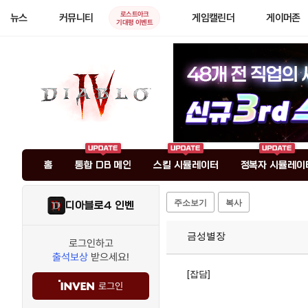
로스트아크
뉴스
커뮤니티
게임캘린더
게이머존
기대평 이벤트
홈
통합 DB 메인
스킬 시뮬레이터
정복자 시뮬레이
주소보기
복사
디아블로4 인벤
금성별장
로그인하고
출석보상
받으세요!
[잡담]
로그인