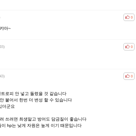
)
공감
비공
0
 캬아~
03)
공감
비공
0
43)
공감
비공
0
엔트로피 안 넣고 돌렸을 것 같습니다
안 붙어서 한번 더 변성 할 수 있습니다
 있더군요
돌려 쓰려면 최생말고 방어도 담금질이 좋습니다
이 hp는 낮게 자원은 높게 이기 때문입니다