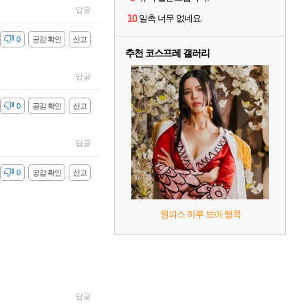
답글
10
일촉 너무 없네요.
감
0
공감 확인
신고
추천 코스프레 갤러리
답글
감
0
공감 확인
신고
답글
감
0
공감 확인
신고
원피스 하루 보아 행콕
답글