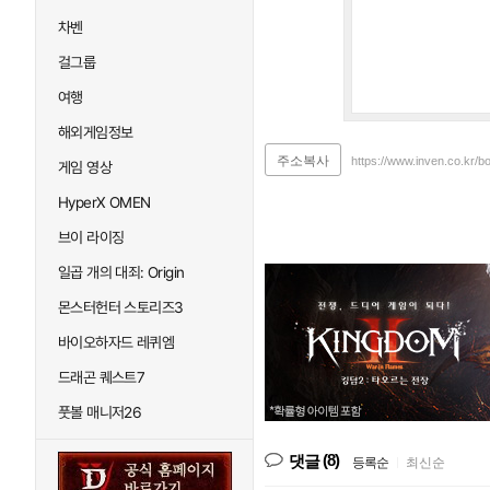
차벤
걸그룹
여행
해외게임정보
주소복사
https://www.inven.co.kr/b
게임 영상
HyperX OMEN
브이 라이징
일곱 개의 대죄: Origin
몬스터헌터 스토리즈3
바이오하자드 레퀴엠
드래곤 퀘스트7
풋볼 매니저26
(8)
댓글
등록순
|
최신순