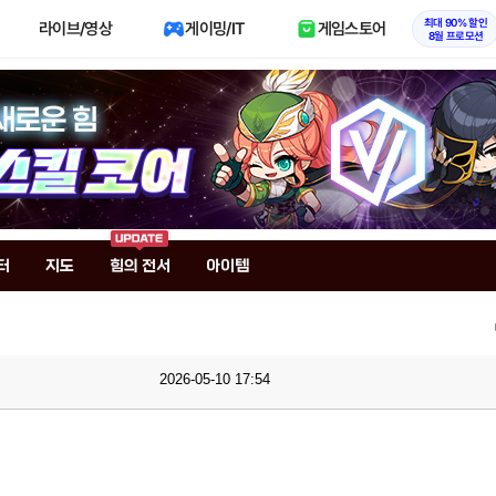
최대 90% 할인
라이브/영상
게이밍/IT
게임스토어
8월 프로모션
터
지도
힘의 전서
아이템
2026-05-10 17:54