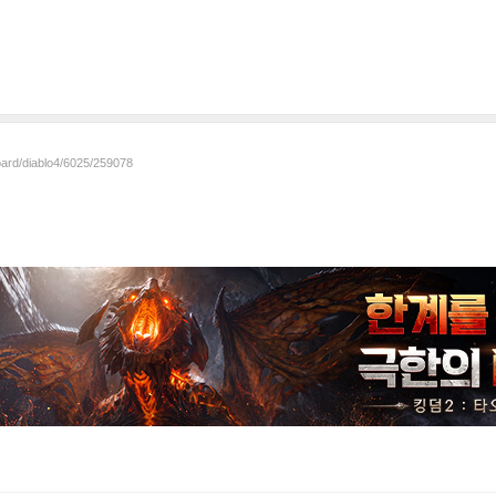
oard/diablo4/6025/259078