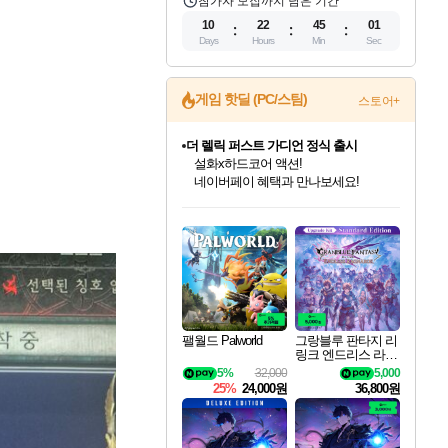
참가자 모집까지 남은 기간
10
22
45
00
Days
Hours
Min
Sec
게임 핫딜 (PC/스팀)
스토어+
더 렐릭 퍼스트 가디언 정식 출시
설화x하드코어 액션!
네이버페이 혜택과 만나보세요!
베데스다 40주년 기념 할인 중!
베데스다의 명작들을
인벤게임즈 8월 특별 할인!
드래곤소드: 어웨이크닝 입점!
문명 7 특별 할인!
마블 투혼 파이팅 소울즈 정식출시!
귀무자: 검의 길 예약 판매 중!
비스트 오브 리인카네이션 정식 출시!
커세어 코브 출시 기념 할인!
캡콤 프렌차이즈 할인 진행 중!
캡콤 일부 상품 상시 할인
스타워즈 은하계 레이서
로블록스 기프트 카드 공식 입점
40주년 프로모션으로 만나보세요!
인기 퍼블리셔 모음!
스팀으로 만나는 드래곤소드!
조선&고려 DLC 출시 예정
마블 히어로 총 출동&화려한 격투!
10% 할인과
게임프릭 신작 IP
해적'섬'을 발전시키자!
몬헌, 바하 등 인기 IP를
몬헌 와일즈 & 드래곤즈 도그마2
인벤게임즈에서 10% 추가 적립
Robux를 가장 안전하고
최대 90% 할인가를 만나보세요!
네이버혜택과 함께 만나보세요!
50%할인&추가 적립까지!
네이버 포인트 혜택까지!
이니&베니 혜택까지!
네이버 혜택가와 함께 예약하세요!
할인&네이버혜택으로 만나보세요!
할인가에 만나보세요!
일부 에디션 상시 할인!
혜택으로 예약 판매 중
편안하게 충전하세요
팰월드 Palworld
그랑블루 판타지 리
링크 엔드리스 라그
나로크 업그레이드
5%
32,000
5,000
킷 Granblue Fantasy
25%
24,000원
36,800원
Relink Endless Ragn
arok Upgrade Kit DL
C