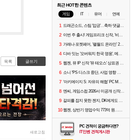
최근 HOT한 콘텐츠
게임
IT
유머
연예
1
드래곤소드, 스팀 '압긍'…축하 댓글 달고 게임 코드 받자!
2
이번 주 출시! 게임프리크 신작, '비스트 오브 리인카네이션'
3
가레나·포켓페어, ‘팰월드 온라인’ 2026년 출시 예고
4
디바 잇는 '오버워치 한국 영웅', 메카 파일럿 디몬 나온다
목록
글쓰기
5
웹젠, 뮤 IP 신작 '뮤 테오스' 상표권 출원
6
소니 “PS 디스크 중단, 사업 영향 없다”
7
‘아키에이지 S: 자유의 해협’ PC MMORPG로 개발한다
8
엔씨, 게임스컴 2026서 미공개 신작 최초 공개
9
갈피를 잡지 못한 젠지, DK에게도 0:2 패배
10
웹젠, 상반기 영업수익 773억 원…순이익 89% 증가
PC 견적이 궁금하다면?
IT인벤 견적게시판
새로고침