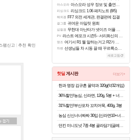
아스오라 성우 정보 및 출연작 모음
아스오라
리싱크드 1.06 패치노트 (8/5)
리싱크드
FF7 외전 세계관, 완결편에 집결
해외겜
귀여운 아일릿 원희
걸그룹
무한대 아난타가 넷이즈 어플 달력에 일정 등록
섭컬겜
라스트 에포크 시즌5 - 서리화신의 분노 티저
PV
여기서 R1 뭘 말하는거고 R2가 뭘말하는걸까요?
명조
스팸신고
추천 확인
선생님들 차 시동 끌 때 꾸르륵소리나는데
차벤
새로고침
핫딜
게시판
더보기+
한과 명장 김규흔 꿀약과 320g(약32개입)
36%할인!농심, 신라면, 120g, 5봉 + 너구리, 120g, 5봉 + 짜파게티, 140g, 5봉 + 오징어짬뽕, 124g, 5봉
31%할인!부산포차 꼬치어묵, 400g, 3봉
농심 신신너너짜짜 30입 (신라면10+너구리10+짜파게티10)
던킨 미니도넛 7종 4봉 골라담기(글레이즈드/바바리안/초코링 외)