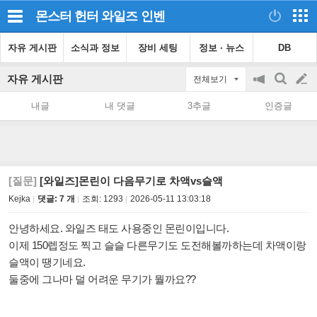
몬스터 헌터 와일즈
인벤
자유 게시판
소식과 정보
장비 세팅
정보 · 뉴스
DB
자유 게시판
전체보기
공
검
글
지
색
내글
내 댓글
3추글
인증글
on/off
쓰
기
[질문]
[와일즈]몬린이 다음무기로 차액vs슬액
Kejka
댓글: 7 개
조회:
1293
2026-05-11 13:03:18
안녕하세요. 와일즈 태도 사용중인 몬린이입니다.
이제 150렙정도 찍고 슬슬 다른무기도 도전해볼까하는데 차액이랑
슬액이 땡기네요.
둘중에 그나마 덜 어려운 무기가 뭘까요??