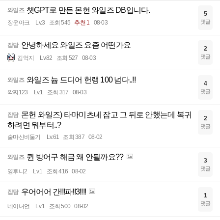
챗GPT로 만든 몬헌 와일즈 DB입니다.
와일즈
5
댓글
장운아크
Lv.3
조회 545
추천 1
08-03
안녕하세요 와일즈 요즘 어떤가요
잡담
2
댓글
김억지
Lv.82
조회 527
08-03
와일즈 늅 드디어 헌랭 100 넘다..!!
와일즈
4
댓글
깍찌123
Lv.1
조회 317
08-03
몬헌 와일즈) 타마미츠네 잡고 그 뒤로 안했는데 복귀
잡담
2
하려면 뭐부터..?
댓글
술마신비둘기
Lv.61
조회 387
08-02
퀸 방어구 해금 왜 안될까요??
와일즈
3
댓글
영후니2
Lv.1
조회 416
08-02
우어어어 간!!!파!!3!!!!
잡담
1
댓글
네이녀언
Lv.1
조회 500
08-02