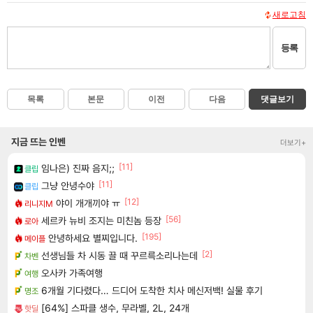
새로고침
등록
목록
본문
이전
다음
댓글보기
지금 뜨는 인벤
더보기+
[11]
임나은) 진짜 음지;;
클립
[11]
그냥 안녕수야
클립
[12]
야이 개개끼야 ㅠ
리니지M
[56]
세르카 뉴비 조지는 미친놈 등장
로아
[195]
안녕하세요 별찌입니다.
메이플
[2]
선생님들 차 시동 끌 때 꾸르륵소리나는데
차벤
오사카 가족여행
여행
6개월 기다렸다… 드디어 도착한 치사 메신저백! 실물 후기
명조
[64%] 스파클 생수, 무라벨, 2L, 24개
핫딜