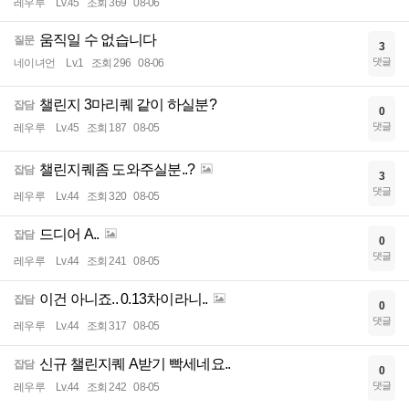
레우루
Lv.45
조회 369
08-06
움직일 수 없습니다
질문
3
댓글
네이녀언
Lv.1
조회 296
08-06
챌린지 3마리퀘 같이 하실분?
잡담
0
댓글
레우루
Lv.45
조회 187
08-05
챌린지퀘좀 도와주실분..?
잡담
3
댓글
레우루
Lv.44
조회 320
08-05
드디어 A..
잡담
0
댓글
레우루
Lv.44
조회 241
08-05
이건 아니죠.. 0.13차이라니..
잡담
0
댓글
레우루
Lv.44
조회 317
08-05
신규 챌린지퀘 A받기 빡세네요..
잡담
0
댓글
레우루
Lv.44
조회 242
08-05