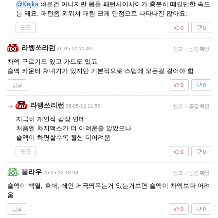
@Kejka
빠른건 아니지만 몹들 패턴사이사이가 충분히 때릴만한 속도
는 돼요. 패턴좀 외워서 때림 크게 단점으로 나타나진 않아요.
답글
0
0
라뱅쓰리런
26-05-12 11:49
신고
|
공감 확인
차액 구르기도 있고 가드도 있고
슬액 카운터 쳐내기가 있지만 기본적으로 스탭에 모든걸 걸어야 함
답글
0
0
라뱅쓰리런
26-05-12 11:50
신고
|
공감 확인
지극히 개인적 감상 인데
처음엔 차지액스가 더 어려운줄 알았으나
슬액이 하면할수록 훨씬 더어려움
답글
0
0
블라우
26-05-12 13:08
신고
|
공감 확인
슬액이 백열, 호쇄, 쇄인 거극띄우는거 있는거보면 슬액이 차액보다 어려
움
답글
0
0