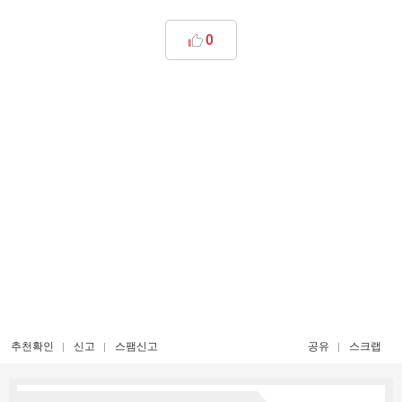
0
추천확인
신고
스팸신고
공유
스크랩