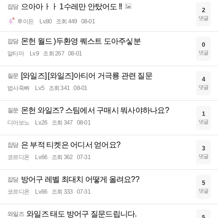
으아아ㅏㅏ 1수레만 안탔어도 !!
잡담
2
댓글
루이든
Lv.80
조회 449
08-01
몬헌 월드 )두환영 퀘스트 도아주싷분
잡담
0
댓글
알티마
Lv.9
조회 267
08-01
[와일즈] [와일즈]아티어 거극룡 관련 질문
질문
4
댓글
법사죽빠
Lv.5
조회 341
08-01
몬헌 와일즈? 스팀에서 구매시 뭐사야하나요?
질문
1
댓글
디아보노
Lv.26
조회 347
08-01
은 부적 티켓은 어디서 얻어요?
잡담
3
댓글
코르디온
Lv.66
조회 362
07-31
방어구 레벨 최대치 어떻게 올려요??
잡담
5
댓글
코르디온
Lv.66
조회 333
07-31
와일즈 태도 방어구 질문드립니다.
와일즈
5