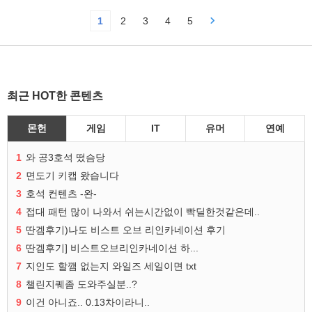
1
2
3
4
5
최근 HOT한 콘텐츠
몬헌
게임
IT
유머
연예
1
와 공3호석 떴슴당
2
면도기 키캡 왔습니다
3
호석 컨텐츠 -완-
4
접대 패턴 많이 나와서 쉬는시간없이 빡딜한것같은데..
5
딴겜후기)나도 비스트 오브 리인카네이션 후기
6
딴겜후기] 비스트오브리인카네이션 하...
7
지인도 할깸 없는지 와일즈 세일이면 txt
8
챌린지퀘좀 도와주실분..?
9
이건 아니죠.. 0.13차이라니..