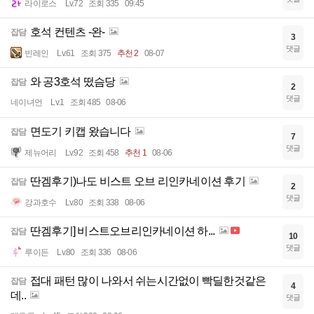
라이로스
Lv.72
조회 335
09:45
호석 컨텐츠 -완-
잡담
3
댓글
빈레인
Lv.61
조회 375
추천 2
08-07
와 공3호석 떴슴당
잡담
2
댓글
네이녀언
Lv.1
조회 485
08-06
면도기 키캡 왔습니다
잡담
7
댓글
제뉴어리
Lv.92
조회 458
추천 1
08-06
딴겜후기)나도 비스트 오브 리인카네이션 후기
잡담
2
댓글
강과호수
Lv.80
조회 338
08-06
딴겜후기] 비스트오브리인카네이션 하...
잡담
10
댓글
루이든
Lv.80
조회 336
08-06
접대 패턴 많이 나와서 쉬는시간없이 빡딜한것같은
잡담
4
데..
댓글