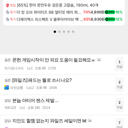
[65%] 한미 완전두유 검은콩 고칼슘, 190ml, 40개
핫딜
더 킹 오브 파이터즈 98 얼티밋 매치 파이널 에디션 THE KING OF FIGHTERS 98 ULTIMATE MATCH FINAL EDITION
70%
4,800원
10%
특가
디제이맥스 리스펙트 V 블루아카이브 팩 DJMAX RESPECT V Blue Archive Pack DLC
65%
6,930원
12%
특가
몬헌 게임시작이 안 되요 도움이 필요해요ㅠ
질문
1
댓글
차가운너구리
Lv.1
조회 68
17:26
[와일즈] 패드는 뭘로 쓰시나요?
질문
2
댓글
파란공룡
Lv.12
조회 98
14:06
본늅 아티어 렌스 제발…
잡담
2
댓글
깍찌123
Lv.1
조회 190
23:24
지인도 할깸 없는지 와일즈 세일이면 txt
잡담
7
댓글