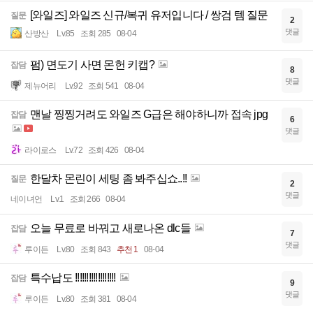
[와일즈] 와일즈 신규/복귀 유저입니다 / 쌍검 템 질문
질문
2
댓글
산방산
Lv.85
조회 285
08-04
펌) 면도기 사면 몬헌 키캡?
잡담
8
댓글
제뉴어리
Lv.92
조회 541
08-04
맨날 찡찡거려도 와일즈 G급은 해야하니까 접속 jpg
잡담
6
댓글
라이로스
Lv.72
조회 426
08-04
한달차 몬린이 세팅 좀 봐주십쇼..!!
질문
2
댓글
네이녀언
Lv.1
조회 266
08-04
오늘 무료로 바꿔고 새로나온 dlc들
잡담
7
댓글
루이든
Lv.80
조회 843
추천 1
08-04
특수납도 !!!!!!!!!!!!!!!!!!
잡담
9
댓글
루이든
Lv.80
조회 381
08-04