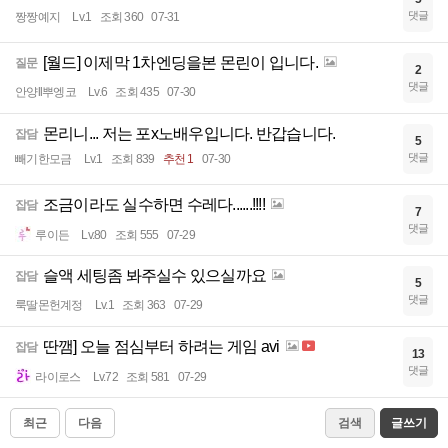
댓글
짱짱예지
Lv.1
조회 360
07-31
[월드] 이제막 1차엔딩을본 몬린이 입니다.
질문
2
댓글
안양ll뿌엥코
Lv.6
조회 435
07-30
몬리니... 저는 포x노배우입니다. 반갑습니다.
잡담
5
댓글
빼기한모금
Lv.1
조회 839
추천 1
07-30
조금이라도 실수하면 수레다......!!!!
잡담
7
댓글
루이든
Lv.80
조회 555
07-29
슬액 세팅좀 봐주실수 있으실까요
잡담
5
댓글
룩딸몬헌계정
Lv.1
조회 363
07-29
딴깸] 오늘 점심부터 하려는 게임 avi
잡담
13
댓글
라이로스
Lv.72
조회 581
07-29
최근
다음
검색
글쓰기