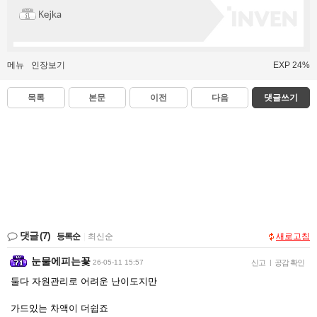
Kejka
메뉴
인장보기
EXP 24%
목록
본문
이전
다음
댓글쓰기
댓글
(7)
등록순
|
최신순
새로고침
눈물에피는꽃
26-05-11 15:57
신고
|
공감 확인
둘다 자원관리로 어려운 난이도지만
가드있는 차액이 더쉽죠