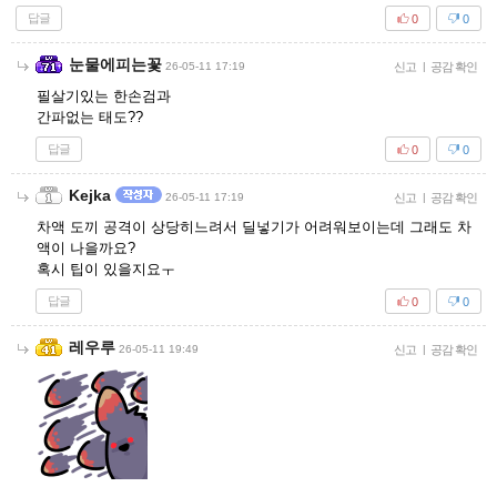
답글
0
0
눈물에피는꽃
26-05-11 17:19
신고
|
공감 확인
필살기있는 한손검과
간파없는 태도??
답글
0
0
Kejka
26-05-11 17:19
신고
|
공감 확인
차액 도끼 공격이 상당히느려서 딜넣기가 어려워보이는데 그래도 차
액이 나을까요?
혹시 팁이 있을지요ㅜ
답글
0
0
레우루
26-05-11 19:49
신고
|
공감 확인