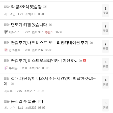
와 공3호석 떴슴당
잡담
2
댓글
네이녀언
Lv.1
조회 310
08-06
면도기 키캡 왔습니다
잡담
7
댓글
제뉴어리
Lv.92
조회 337
추천 1
08-06
딴겜후기)나도 비스트 오브 리인카네이션 후기
잡담
2
댓글
강과호수
Lv.80
조회 236
08-06
딴겜후기] 비스트오브리인카네이션 하...
잡담
8
댓글
루이든
Lv.80
조회 242
08-06
접대 패턴 많이 나와서 쉬는시간없이 빡딜한것같은
잡담
4
데..
댓글
레우루
Lv.45
조회 297
08-06
움직일 수 없습니다
질문
3
댓글
네이녀언
Lv.1
조회 236
08-06