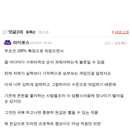
댓글
(10)
등록순
|
최신순
새로고침
라이로스
26-06-07 08:46
신고
|
공감 확인
무조건 100% 확정으로 처맞으면서
몹 마다마다 가위바위보 순서 외워야하는게 불호일 수 있음
턴제 자체가 실력보다 기억력으로 승부보는 게임인걸 알면서도
이게 너무 강하게 압박하고 그럼하지마 수준으로 억압하기 때문에
기존에 몬헌을 좋아하는 사람들조차 이 당황스러움에 정나미가 떨어질
순 있지만
그것만 극복 하고나면 충분히 돈값은 뽑을 수 있는 작품
뭐 돈값으로 치자면 프로젝트 좀보이드 마냥 적응만 되면