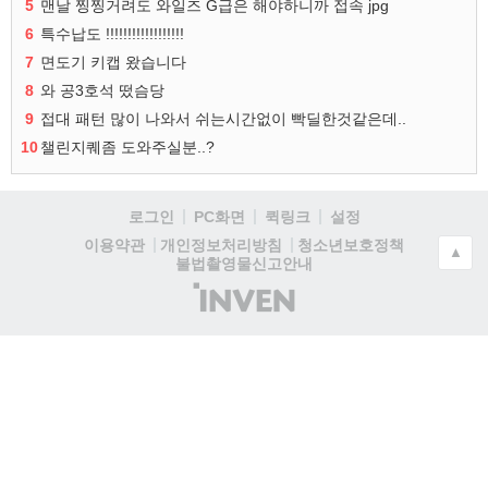
5
맨날 찡찡거려도 와일즈 G급은 해야하니까 접속 jpg
6
특수납도 !!!!!!!!!!!!!!!!!!
7
면도기 키캡 왔습니다
8
와 공3호석 떴슴당
9
접대 패턴 많이 나와서 쉬는시간없이 빡딜한것같은데..
10
챌린지퀘좀 도와주실분..?
로그인
PC화면
퀵링크
설정
청소년보호정책
이용약관
개인정보처리방침
▲
불법촬영물신고안내
(주)
인
벤