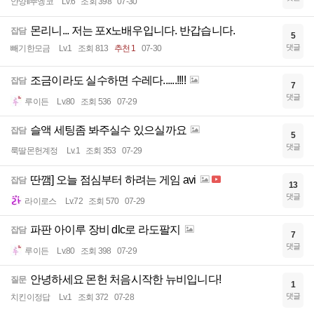
안양ll뿌엥코
Lv.6
조회 398
07-30
몬리니... 저는 포x노배우입니다. 반갑습니다.
잡담
5
댓글
빼기한모금
Lv.1
조회 813
추천 1
07-30
조금이라도 실수하면 수레다......!!!!
잡담
7
댓글
루이든
Lv.80
조회 536
07-29
슬액 세팅좀 봐주실수 있으실까요
잡담
5
댓글
룩딸몬헌계정
Lv.1
조회 353
07-29
딴깸] 오늘 점심부터 하려는 게임 avi
잡담
13
댓글
라이로스
Lv.72
조회 570
07-29
파판 아이루 장비 dlc로 라도팔지
잡담
7
댓글
루이든
Lv.80
조회 398
07-29
안녕하세요 몬헌 처음시작한 뉴비입니다!
질문
1
댓글
치킨이정답
Lv.1
조회 372
07-28