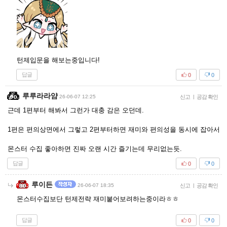
턴제입문을 해보는중입니다!
답글
0
0
루루라라얌
26-06-07 12:25
신고
|
공감 확인
근데 1편부터 해봐서 그런가 대충 감은 오던데.
1편은 편의상면에서 그렇고 2편부터하면 재미와 편의성을 동시에 잡아서
몬스터 수집 좋아하면 진짜 오랜 시간 즐기는데 무리없는듯.
답글
0
0
루이든
26-06-07 18:35
신고
|
공감 확인
몬스터수집보단 턴제전략 재미붙어보려하는중이라ㅎㅎ
답글
0
0