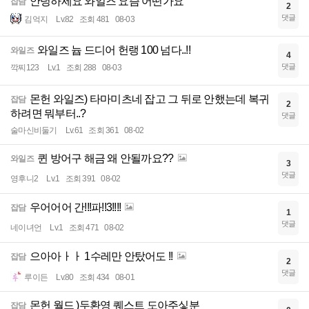
안녕하세요 와일즈 요즘 어떤가요
잡담
2
댓글
김억지
Lv.82
조회 481
08-03
와일즈 늅 드디어 헌랭 100 넘다..!!
와일즈
4
댓글
깍찌123
Lv.1
조회 288
08-03
몬헌 와일즈) 타마미츠네 잡고 그 뒤로 안했는데 복귀
잡담
2
하려면 뭐부터..?
댓글
술마신비둘기
Lv.61
조회 361
08-02
퀸 방어구 해금 왜 안될까요??
와일즈
3
댓글
영후니2
Lv.1
조회 391
08-02
우어어어 간!!!파!!3!!!!
잡담
1
댓글
네이녀언
Lv.1
조회 471
08-02
으아아ㅏㅏ 1수레만 안탔어도 !!
잡담
2
댓글
루이든
Lv.80
조회 434
08-01
몬헌 월드 )두환영 퀘스트 도아주싷분
잡담