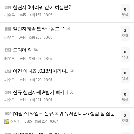
챌린지 3마리퀘 같이 하실분?
잡담
0
댓글
레우루
Lv.45
조회 157
08-05
챌린지퀘좀 도와주실분..?
잡담
3
댓글
레우루
Lv.44
조회 283
08-05
드디어 A..
잡담
0
댓글
레우루
Lv.44
조회 207
08-05
이건 아니죠.. 0.13차이라니..
잡담
0
댓글
레우루
Lv.44
조회 270
08-05
신규 챌린지퀘 A받기 빡세네요..
잡담
0
댓글
레우루
Lv.44
조회 201
08-05
[와일즈] 와일즈 신규/복귀 유저입니다 / 쌍검 템 질문
질문
2
댓글
산방산
Lv.85
조회 234
08-04