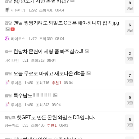
펌) 면도기 사면 몬헌 키캡?
잡담
8
댓글
제뉴어리
Lv.92
조회 481
08-04
맨날 찡찡거려도 와일즈 G급은 해야하니까 접속 jpg
잡담
6
댓글
라이로스
Lv.72
조회 369
08-04
한달차 몬린이 세팅 좀 봐주십쇼..!!
질문
2
댓글
네이녀언
Lv.1
조회 218
08-04
오늘 무료로 바꿔고 새로나온 dlc들
잡담
7
댓글
루이든
Lv.80
조회 716
추천 1
08-04
특수납도 !!!!!!!!!!!!!!!!!!
잡담
9
댓글
루이든
Lv.80
조회 342
08-04
챗GPT로 만든 몬헌 와일즈 DB입니다.
와일즈
5
댓글
장운아크
Lv.3
조회 486
추천 1
08-03