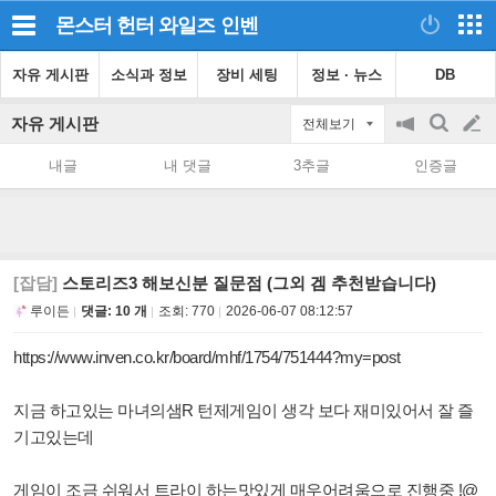
몬스터 헌터 와일즈
인벤
자유 게시판
소식과 정보
장비 세팅
정보 · 뉴스
DB
자유 게시판
전체보기
공
검
글
지
색
내글
내 댓글
3추글
인증글
on/off
쓰
기
[잡담]
스토리즈3 해보신분 질문점 (그외 겜 추천받습니다)
루이든
댓글: 10 개
조회:
770
2026-06-07 08:12:57
https://www.inven.co.kr/board/mhf/1754/751444?my=post
지금 하고있는 마녀의샘R 턴제게임이 생각 보다 재미있어서 잘 즐
기고있는데
게임이 조금 쉬워서 트라이 하는맛있게 매우어려움으로 진행중 !@