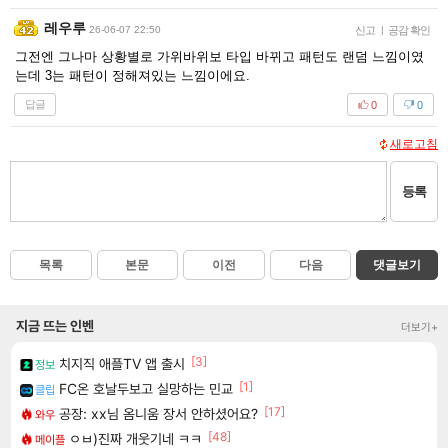
레우루
26-06-07 22:50
신고
|
공감 확인
그전엔 그나마 상황별로 가위바위보 타입 바뀌고 패턴도 랜덤 느낌이였
는데 3는 패턴이 정해져있는 느낌이에요.
답글
0
0
새로고침
등록
목록
본문
이전
다음
댓글보기
지금 뜨는 인벤
더보기+
[3]
치지직 애플TV 앱 출시
정보
[1]
FC온 호날두보고 실망하는 민교
클립
[17]
공장: xx님 옴니움 장서 안하셨어요?
와우
[48]
ㅇㅂ)진짜 개웃기네 ㅋㅋ
메이플