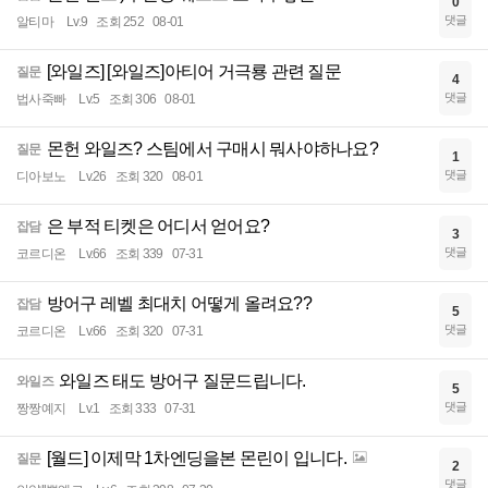
0
댓글
알티마
Lv.9
조회 252
08-01
[와일즈] [와일즈]아티어 거극룡 관련 질문
질문
4
댓글
법사죽빠
Lv.5
조회 306
08-01
몬헌 와일즈? 스팀에서 구매시 뭐사야하나요?
질문
1
댓글
디아보노
Lv.26
조회 320
08-01
은 부적 티켓은 어디서 얻어요?
잡담
3
댓글
코르디온
Lv.66
조회 339
07-31
방어구 레벨 최대치 어떻게 올려요??
잡담
5
댓글
코르디온
Lv.66
조회 320
07-31
와일즈 태도 방어구 질문드립니다.
와일즈
5
댓글
짱짱예지
Lv.1
조회 333
07-31
[월드] 이제막 1차엔딩을본 몬린이 입니다.
질문
2
댓글