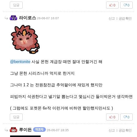
답글
0
0
라이로스
26-06-07 16:07
신고
|
공감 확인
@bentonite
사실 몬헌 계급장 때면 절대 안할거긴 해
그냥 몬헌 시리즈니까 억지로 한거지
그나마 1 2 는 전원참전급 추억팔이에 재밌게 했지만
피빕까지 석권한다고 넬기알 뽑는다고 몇십시간 들이박은거 생각하면
( 그럼에도 포켓몬 6v작 이런거에 비하면 할만했지만서도 )
답글
0
0
루이든
26-06-07 18:35
신고
|
공감 확인