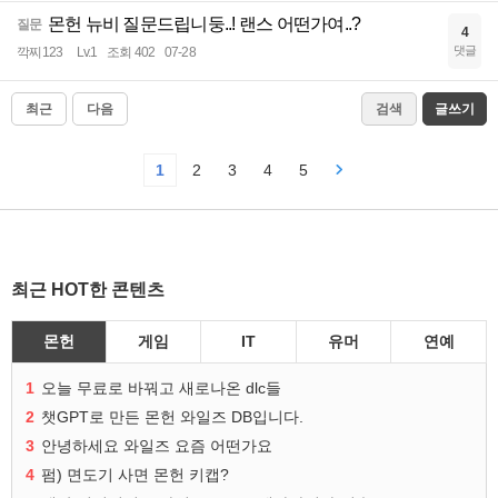
몬헌 뉴비 질문드립니둥..! 랜스 어떤가여..?
질문
4
댓글
깍찌123
Lv.1
조회 402
07-28
최근
다음
검색
글쓰기
1
2
3
4
5
최근 HOT한 콘텐츠
몬헌
게임
IT
유머
연예
1
오늘 무료로 바꿔고 새로나온 dlc들
2
챗GPT로 만든 몬헌 와일즈 DB입니다.
3
안녕하세요 와일즈 요즘 어떤가요
4
펌) 면도기 사면 몬헌 키캡?