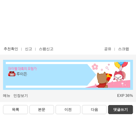
추천확인
신고
스팸신고
공유
스크랩
파이웰 대륙의 모험가
루이든
메뉴
인장보기
EXP 36%
목록
본문
이전
다음
댓글쓰기