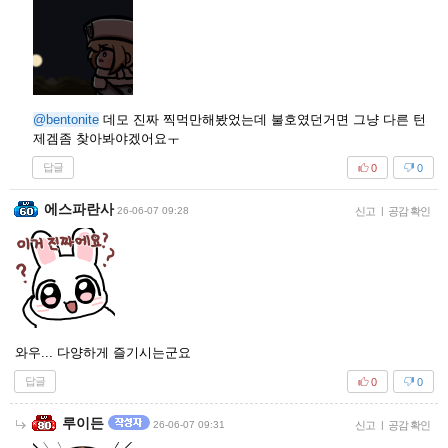
@bentonite
데모 진짜 찍먹만해봤었는데 불호였던거면 그냥 다른 턴
제겜좀 찾아봐야겠어요ㅜ
답글
0
0
에스파란사
26-06-07 09:28
신고
|
공감 확인
와우... 다양하게 즐기시는군요
답글
0
0
루이든
26-06-07 09:31
신고
|
공감 확인