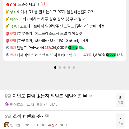
[7]
도와주세요..!
SOL
여기서 R1 뭘 말하는거고 R2가 뭘말하는걸까요?
명조
카가미하라 하루 성우 정보 및 주요 필모
아스오라
포트나이트에서 명일방주 엔드필드 [펠리카] 판매 예정
섭컬겜
[하루특가] 에스프레소스틱 로얄 헤이즐넛
핫딜
[하루특가] 코카콜라 오리지널, 350ml, 24개
핫딜
팰월드 Palworld
25%
24,000원
5%
특가
디제이맥스 리스펙트 V 아르케아 팩 DJMAX RESPECT V Arcaea Pack DLC
40%
11,880원
12%
특가
지인도 할깸 없는지 와일즈 세일이면 txt
잡담
5
댓글
라이로스
Lv.72
조회 77
09:45
호석 컨텐츠 -완-
잡담
2
댓글
빈레인
Lv.61
조회 180
추천 2
20:37