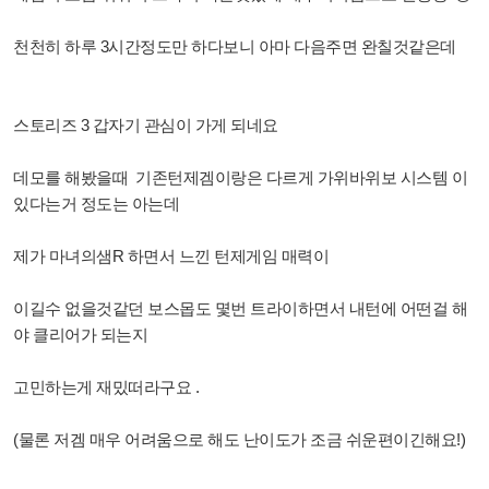
천천히 하루 3시간정도만 하다보니 아마 다음주면 완칠것같은데
스토리즈 3 갑자기 관심이 가게 되네요
데모를 해봤을때 기존턴제겜이랑은 다르게 가위바위보 시스템 이
있다는거 정도는 아는데
제가 마녀의샘R 하면서 느낀 턴제게임 매력이
이길수 없을것같던 보스몹도 몇번 트라이하면서 내턴에 어떤걸 해
야 클리어가 되는지
고민하는게 재밌떠라구요 .
(물론 저겜 매우 어려움으로 해도 난이도가 조금 쉬운편이긴해요!)