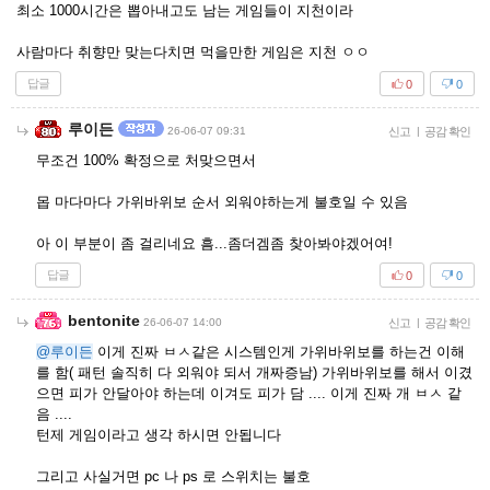
최소 1000시간은 뽑아내고도 남는 게임들이 지천이라
사람마다 취향만 맞는다치면 먹을만한 게임은 지천 ㅇㅇ
답글
0
0
루이든
26-06-07 09:31
신고
|
공감 확인
무조건 100% 확정으로 처맞으면서
몹 마다마다 가위바위보 순서 외워야하는게 불호일 수 있음
아 이 부분이 좀 걸리네요 흠...좀더겜좀 찾아봐야겠어여!
답글
0
0
bentonite
26-06-07 14:00
신고
|
공감 확인
@루이든
이게 진짜 ㅂㅅ같은 시스템인게 가위바위보를 하는건 이해
를 함( 패턴 솔직히 다 외워야 되서 개짜증남) 가위바위보를 해서 이겼
으면 피가 안달아야 하는데 이겨도 피가 담 .... 이게 진짜 개 ㅂㅅ 같
음 ....
턴제 게임이라고 생각 하시면 안됩니다
그리고 사실거면 pc 나 ps 로 스위치는 불호