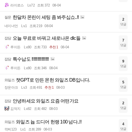
라이로스
Lv.72
조회 372
08-04
한달차 몬린이 세팅 좀 봐주십쇼..!!
질문
2
댓글
네이녀언
Lv.1
조회 219
08-04
오늘 무료로 바꿔고 새로나온 dlc들
잡담
7
댓글
루이든
Lv.80
조회 733
추천 1
08-04
특수납도 !!!!!!!!!!!!!!!!!!
잡담
9
댓글
루이든
Lv.80
조회 346
08-04
챗GPT로 만든 몬헌 와일즈 DB입니다.
와일즈
5
댓글
장운아크
Lv.3
조회 491
추천 1
08-03
안녕하세요 와일즈 요즘 어떤가요
잡담
2
댓글
김억지
Lv.82
조회 482
08-03
와일즈 늅 드디어 헌랭 100 넘다..!!
와일즈
4
댓글
깍찌123
Lv.1
조회 289
08-03