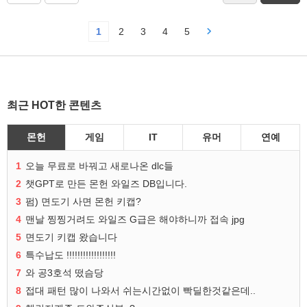
1
2
3
4
5
최근 HOT한 콘텐츠
몬헌
게임
IT
유머
연예
1
오늘 무료로 바꿔고 새로나온 dlc들
2
챗GPT로 만든 몬헌 와일즈 DB입니다.
3
펌) 면도기 사면 몬헌 키캡?
4
맨날 찡찡거려도 와일즈 G급은 해야하니까 접속 jpg
5
면도기 키캡 왔습니다
6
특수납도 !!!!!!!!!!!!!!!!!!
7
와 공3호석 떴슴당
8
접대 패턴 많이 나와서 쉬는시간없이 빡딜한것같은데..