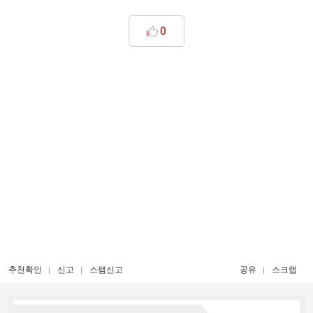
0
추천확인
신고
스팸신고
공유
스크랩