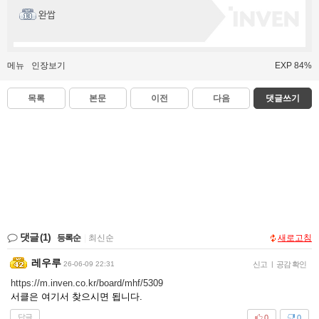
완쌉
메뉴
인장보기
EXP 84%
목록
본문
이전
다음
댓글쓰기
댓글
(1)
등록순
|
최신순
새로고침
레우루
26-06-09 22:31
신고
|
공감 확인
https://m.inven.co.kr/board/mhf/5309
서클은 여기서 찾으시면 됩니다.
답글
0
0