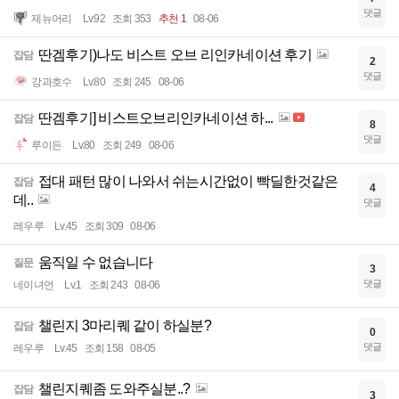
댓글
제뉴어리
Lv.92
조회 353
추천 1
08-06
딴겜후기)나도 비스트 오브 리인카네이션 후기
잡담
2
댓글
강과호수
Lv.80
조회 245
08-06
딴겜후기] 비스트오브리인카네이션 하...
잡담
8
댓글
루이든
Lv.80
조회 249
08-06
접대 패턴 많이 나와서 쉬는시간없이 빡딜한것같은
잡담
4
데..
댓글
레우루
Lv.45
조회 309
08-06
움직일 수 없습니다
질문
3
댓글
네이녀언
Lv.1
조회 243
08-06
챌린지 3마리퀘 같이 하실분?
잡담
0
댓글
레우루
Lv.45
조회 158
08-05
챌린지퀘좀 도와주실분..?
잡담
3