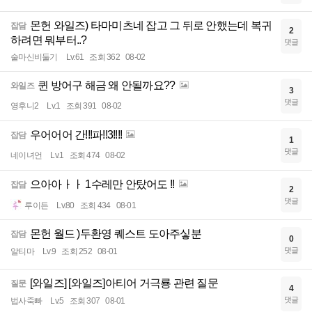
몬헌 와일즈) 타마미츠네 잡고 그 뒤로 안했는데 복귀
잡담
2
하려면 뭐부터..?
댓글
술마신비둘기
Lv.61
조회 362
08-02
퀸 방어구 해금 왜 안될까요??
와일즈
3
댓글
영후니2
Lv.1
조회 391
08-02
우어어어 간!!!파!!3!!!!
잡담
1
댓글
네이녀언
Lv.1
조회 474
08-02
으아아ㅏㅏ 1수레만 안탔어도 !!
잡담
2
댓글
루이든
Lv.80
조회 434
08-01
몬헌 월드 )두환영 퀘스트 도아주싷분
잡담
0
댓글
알티마
Lv.9
조회 252
08-01
[와일즈] [와일즈]아티어 거극룡 관련 질문
질문
4
댓글
법사죽빠
Lv.5
조회 307
08-01