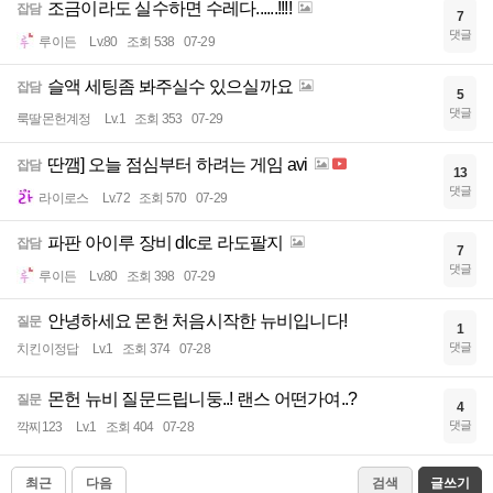
조금이라도 실수하면 수레다......!!!!
잡담
7
댓글
루이든
Lv.80
조회 538
07-29
슬액 세팅좀 봐주실수 있으실까요
잡담
5
댓글
룩딸몬헌계정
Lv.1
조회 353
07-29
딴깸] 오늘 점심부터 하려는 게임 avi
잡담
13
댓글
라이로스
Lv.72
조회 570
07-29
파판 아이루 장비 dlc로 라도팔지
잡담
7
댓글
루이든
Lv.80
조회 398
07-29
안녕하세요 몬헌 처음시작한 뉴비입니다!
질문
1
댓글
치킨이정답
Lv.1
조회 374
07-28
몬헌 뉴비 질문드립니둥..! 랜스 어떤가여..?
질문
4
댓글
깍찌123
Lv.1
조회 404
07-28
최근
다음
검색
글쓰기