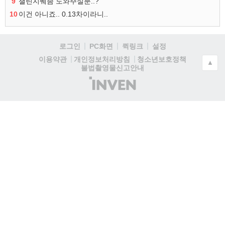
9
챌린지퀘좀 도와주실분..?
10
이건 아니죠.. 0.13차이라니..
로그인
PC화면
퀵링크
설정
청소년보호정책
이용약관
개인정보처리방침
▲
불법촬영물신고안내
(주)
인
벤