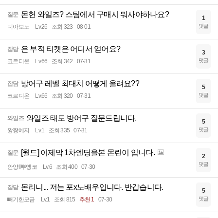
몬헌 와일즈? 스팀에서 구매시 뭐사야하나요?
질문
1
댓글
디아보노
Lv.26
조회 323
08-01
은 부적 티켓은 어디서 얻어요?
잡담
3
댓글
코르디온
Lv.66
조회 342
07-31
방어구 레벨 최대치 어떻게 올려요??
잡담
5
댓글
코르디온
Lv.66
조회 320
07-31
와일즈 태도 방어구 질문드립니다.
와일즈
5
댓글
짱짱예지
Lv.1
조회 335
07-31
[월드] 이제막 1차엔딩을본 몬린이 입니다.
질문
2
댓글
안양ll뿌엥코
Lv.6
조회 400
07-30
몬리니... 저는 포x노배우입니다. 반갑습니다.
잡담
5
댓글
빼기한모금
Lv.1
조회 815
추천 1
07-30