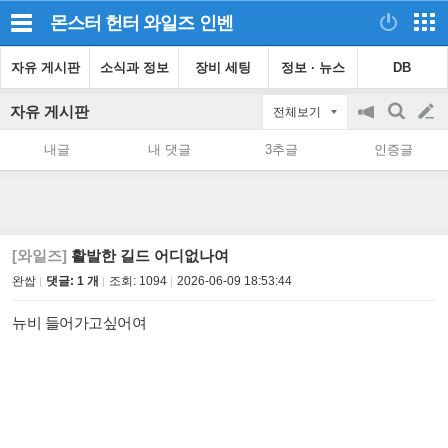
몬스터 헌터 와일즈
인벤
자유 게시판
소식과 정보
장비 세팅
정보 · 뉴스
DB
자유 게시판
전체보기
공
검
글
지
색
내글
내 댓글
3추글
인증글
on/off
쓰
기
[와일즈]
활발한 길드 어디없나여
완쌉
댓글: 1 개
조회:
1094
2026-06-09 18:53:44
뉴비 들어가고싶어여