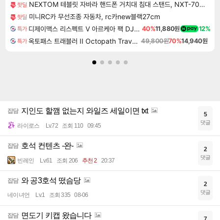
NEXTOM 테블릿 자바라 핸드폰 거치대 침대 스탠드, NXT-700, 화이트, 1개
핫딜
미니RC카 무선조종 자동차, rc카new블랙27cm
핫딜
디제이맥스 리스펙트 V 아르케아 팩 DJMAX RESPECT V Arcaea Pack DLC
40%
11,880원
12%
특가
옥토패스 트래블러 II Octopath Traveler II
49,800원
70%
14,940원
특가
지인도 할깸 없는지 와일즈 세일이면 txt
잡담
5
댓글
라이로스
Lv.72
조회 110
09:45
호석 컨텐츠 -완-
잡담
2
댓글
빈레인
Lv.61
조회 206
추천 2
20:37
와 공3호석 떴슴당
잡담
2
댓글
네이녀언
Lv.1
조회 335
08-06
면도기 키캡 왔습니다
잡담
7