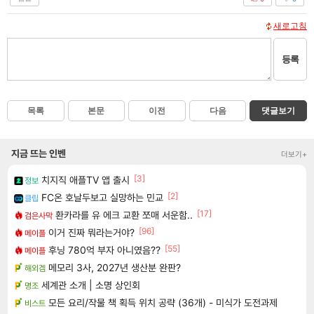
새로고침
등록
목록
본문
이전
다음
댓글보기
지금 뜨는 인벤
더보기+
[3]
치지직 애플TV 앱 출시
정보
[2]
FC온 호날두보고 실망하는 민교
클립
[17]
환카라를 유 에크 교환 쪼매 서운함..
검은사막
[96]
이거 진짜 뭐라는거야?
메이플
[55]
후닝 780억 부자 아니였음??
메이플
메모리 3사, 2027년 생산분 완판?
해외겜
세계관 소개 | 소명 상인회
명조
모든 요리/작물 책 획득 위치 공략 (36개) - 미식가 도전과제
비스트