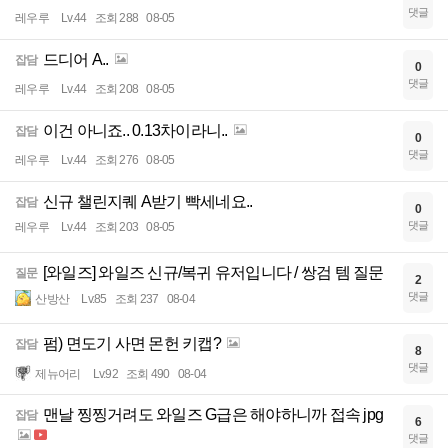
댓글
레우루
Lv.44
조회 288
08-05
드디어 A..
잡담
0
댓글
레우루
Lv.44
조회 208
08-05
이건 아니죠.. 0.13차이라니..
잡담
0
댓글
레우루
Lv.44
조회 276
08-05
신규 챌린지퀘 A받기 빡세네요..
잡담
0
댓글
레우루
Lv.44
조회 203
08-05
[와일즈] 와일즈 신규/복귀 유저입니다 / 쌍검 템 질문
질문
2
댓글
산방산
Lv.85
조회 237
08-04
펌) 면도기 사면 몬헌 키캡?
잡담
8
댓글
제뉴어리
Lv.92
조회 490
08-04
맨날 찡찡거려도 와일즈 G급은 해야하니까 접속 jpg
잡담
6
댓글