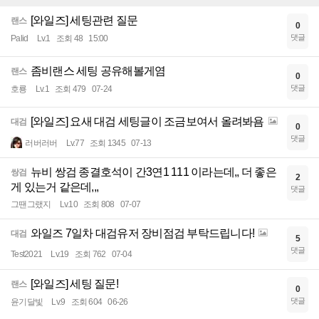
[와일즈] 세팅관련 질문
랜스
0
댓글
Palid
Lv.1
조회 48
15:00
좀비랜스 세팅 공유해볼게염
랜스
0
댓글
호룡
Lv.1
조회 479
07-24
[와일즈] 요새 대검 세팅글이 조금보여서 올려봐욤
대검
0
댓글
러버러버
Lv.77
조회 1345
07-13
뉴비 쌍검 종결호석이 간3연1 111 이라는데,, 더 좋은
쌍검
2
게 있는거 같은데,,,
댓글
그땐그랬지
Lv.10
조회 808
07-07
와일즈 7일차 대검유저 장비점검 부탁드립니다!
대검
5
댓글
Test2021
Lv.19
조회 762
07-04
[와일즈] 세팅 질문!
랜스
0
댓글
윤기달빛
Lv.9
조회 604
06-26