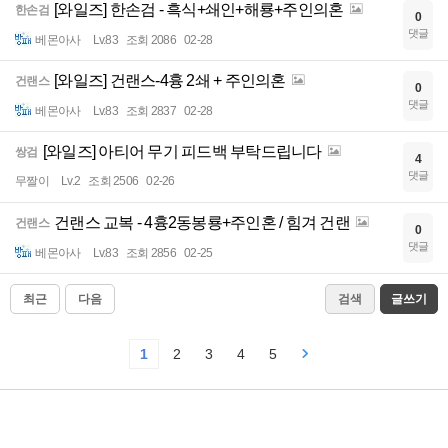
[와일즈] 한손검 - 흑식+쇄인+해룡+주인의혼
한손검
0
댓글
베몬아사
Lv.83
조회 2086
02-28
[와일즈] 건랜스-4흉 2쇄 + 주인의혼
건랜스
0
댓글
베몬아사
Lv.83
조회 2837
02-28
[와일즈] 아티어 무기 피드백 부탁드립니다
쌍검
4
댓글
무짤이
Lv.2
조회 2506
02-26
건랜스 교복 - 4흉2동봉룡+주인혼 / 힘겨 건랜
건랜스
0
댓글
베몬아사
Lv.83
조회 2856
02-25
최근
다음
검색
글쓰기
1
2
3
4
5