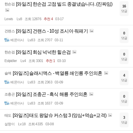
[와일즈] 한손검 고점 빌드 종결냈습니다. (진짜임)
한손검
16
댓글
Lewis
Lv.8
조회 12876
추천 4
03-17
[와일즈] 건랜스 - 10성 조시아 줘패기
건랜스
0
댓글
베몬아사
Lv.83
조회 2707
03-11
[와일즈] 회심 넉넉한 힐손검
한손검
0
댓글
Estpidler
Lv.4
조회 3301
추천 1
03-10
[와일즈] 슬래시액스 - 백열룡 쇄인룡 주인의혼
슬액
4
댓글
베몬아사
Lv.83
조회 2363
03-09
[와일즈] 조충곤 - 흑식 해룡 주인의혼
조충곤
0
댓글
베몬아사
Lv.83
조회 1637
03-09
[와일즈] 태도 왕알슈 커스텀 3 (앙심+역습+교격)
태도
3
댓글
설향이
Lv.18
조회 4335
03-08