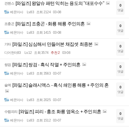
[와일즈] 왕알슈 패턴 익히는 용도의 "대포수수"
건랜스
0
댓글
베몬아사
Lv.83
조회 2124
03-08
[와일즈] 조충곤 - 화룡 해룡 주인의혼
조충곤
0
댓글
베몬아사
Lv.83
조회 1415
03-08
[와일즈] 심심해서 만들어본 채집셋 최종본
기타
0
댓글
디어헌터83
Lv.12
조회 3574
추천 2
03-08
[와일즈] 쌍검 - 흑식 작열 + 주인의혼
쌍검
0
댓글
베몬아사
Lv.83
조회 3563
03-07
[와일즈] 슬래시액스 - 흑식 쇄인룡 해룡 + 주인의 혼
슬액
0
댓글
베몬아사
Lv.83
조회 2025
03-07
[와일즈] 피리 - 흉조 화룡 염옥소 + 주인의혼
수렵피리
0
댓글
베몬아사
Lv.83
조회 1512
03-07