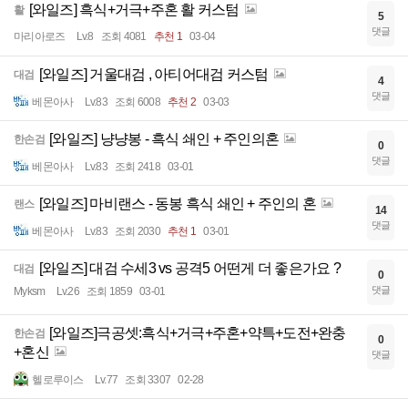
[와일즈] 흑식+거극+주혼 활 커스텀
활
5
댓글
마리아로즈
Lv.8
조회 4081
추천 1
03-04
[와일즈] 거울대검 , 아티어대검 커스텀
대검
4
댓글
베몬아사
Lv.83
조회 6008
추천 2
03-03
[와일즈] 냥냥봉 - 흑식 쇄인 + 주인의혼
한손검
0
댓글
베몬아사
Lv.83
조회 2418
03-01
[와일즈] 마비랜스 - 동봉 흑식 쇄인 + 주인의 혼
랜스
14
댓글
베몬아사
Lv.83
조회 2030
추천 1
03-01
[와일즈] 대검 수세3 vs 공격5 어떤게 더 좋은가요 ?
대검
0
댓글
Myksm
Lv.26
조회 1859
03-01
[와일즈]극공셋:흑식+거극+주혼+약특+도전+완충
한손검
0
+혼신
댓글
헬로루이스
Lv.77
조회 3307
02-28