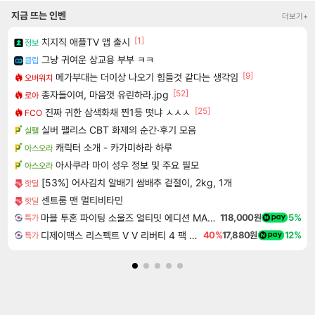
지금 뜨는 인벤
더보기+
[1]
치지직 애플TV 앱 출시
정보
그냥 귀여운 상교용 부부 ㅋㅋ
클립
[9]
메가부대는 더이상 나오기 힘들것 같다는 생각임
오버워치
[52]
종자들이여, 마음껏 유린하라.jpg
로아
[25]
진짜 귀한 삼색화채 찐1등 떳냐 ㅅㅅㅅ
FCO
실버 팰리스 CBT 화제의 순간·후기 모음
실팰
캐릭터 소개 - 카가미하라 하루
아스오라
아사쿠라 마이 성우 정보 및 주요 필모
아스오라
[53%] 어사김치 알배기 쌈배추 겉절이, 2kg, 1개
핫딜
센트룸 맨 멀티비타민
핫딜
마블 투혼 파이팅 소울즈 얼티밋 에디션 MARVEL Tokon Fighting Souls Ultimate Edition
118,000원
5%
특가
디제이맥스 리스펙트 V V 리버티 4 팩 DJMAX RESPECT V V Liberty 4 Pack DLC
40%
17,880원
12%
특가