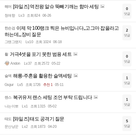
[와일즈] 역전왕 알슈 뚝빼기깨는 함마 세팅
해머
0
댓글
청애향
Lv.3
조회 824
06-26
이제 막 100랭크 찍은 뉴비입니다,,고그마 잡을라고
한손검
2
하는데,,,장비 질문
댓글
그땐그랬지
Lv.10
조회 1024
06-18
거극4셋을 포기 못한 범용 세트
활
0
댓글
Andon
Lv.37
조회 2572
05-22
해룡-주혼을 활용한 슬액세팅
슬액
1
댓글
Gsgur
Lv.5
조회 1726
추천 1
05-11
복귀유저 랜스 세팅 조언 부탁 드립니다
랜스
1
댓글
나는이뽀
Lv.1
조회 1315
05-02
[와일즈] 태도 공격기 질문
태도
5
댓글
문산냥꾼
Lv.2
조회 1873
04-20