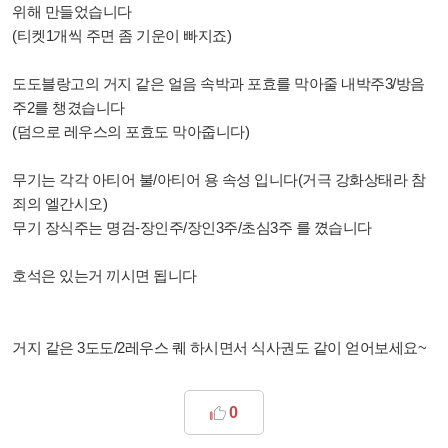
위해 만들었습니다
(티켓1개씩 주면 좀 기운이 빠지죠)
도도블랑고의 거지 같은 얼음 속박과 포효를 막아줄 내박주3/방음
주2를 챙겼습니다
(덤으로 레우스의 포효도 막아줍니다)
무기는 각각 아티어 불/아티어 용 속성 입니다(거극 강화상태라 참
죄의 엘간시오)
무기 장식주는 명검-장인주/장인3주/초심3주 를 꼈습니다
호석은 있는거 끼시면 됩니다
거지 같은 3도도/2레우스 퀘 하시면서 식사권도 같이 얻어보세요~
0