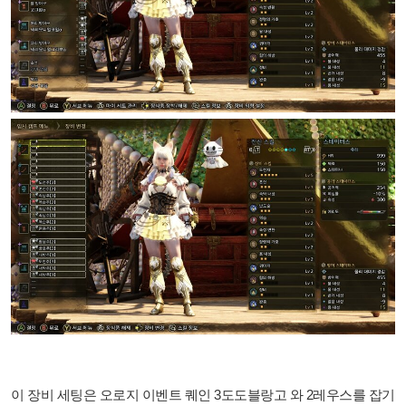
이 장비 세팅은 오로지 이벤트 퀘인 3도도블랑고 와 2레우스를 잡기