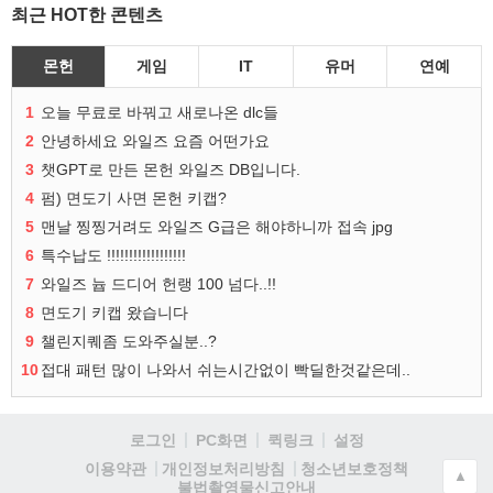
최근 HOT한 콘텐츠
몬헌
게임
IT
유머
연예
1
오늘 무료로 바꿔고 새로나온 dlc들
2
안녕하세요 와일즈 요즘 어떤가요
3
챗GPT로 만든 몬헌 와일즈 DB입니다.
4
펌) 면도기 사면 몬헌 키캡?
5
맨날 찡찡거려도 와일즈 G급은 해야하니까 접속 jpg
6
특수납도 !!!!!!!!!!!!!!!!!!
7
와일즈 늅 드디어 헌랭 100 넘다..!!
8
면도기 키캡 왔습니다
9
챌린지퀘좀 도와주실분..?
10
접대 패턴 많이 나와서 쉬는시간없이 빡딜한것같은데..
로그인
PC화면
퀵링크
설정
청소년보호정책
이용약관
개인정보처리방침
▲
불법촬영물신고안내