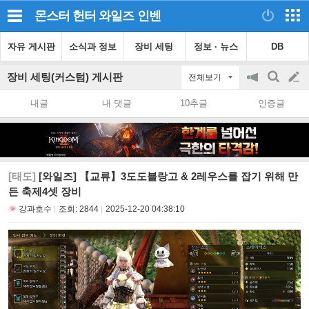
몬스터 헌터 와일즈
인벤
자유 게시판
소식과 정보
장비 세팅
정보 · 뉴스
DB
장비 세팅(커스텀) 게시판
전체보기
공
검
글
지
색
내글
내 댓글
10추글
인증글
on/off
쓰
기
[태도]
[와일즈] 【교류】3도도블랑고 & 2레우스를 잡기 위해 만
든 축제4셋 장비
강과호수
조회:
2844
2025-12-20 04:38:10