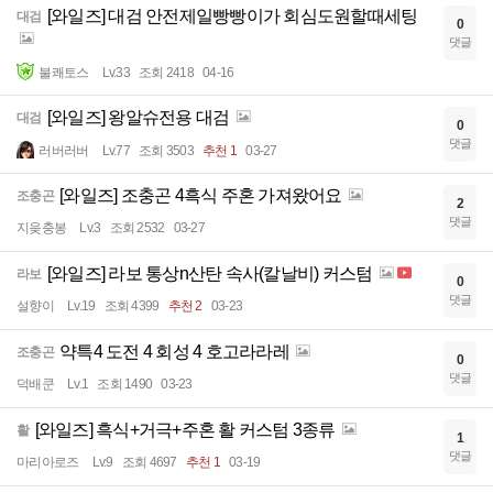
[와일즈] 대검 안전제일빵빵이가 회심도원할때세팅
대검
0
댓글
불쾌토스
Lv.33
조회 2418
04-16
[와일즈] 왕알슈전용 대검
대검
0
댓글
러버러버
Lv.77
조회 3503
추천 1
03-27
[와일즈] 조충곤 4흑식 주혼 가져왔어요
조충곤
2
댓글
지읒충봉
Lv.3
조회 2532
03-27
[와일즈] 라보 통상n산탄 속사(칼날비) 커스텀
라보
0
댓글
설향이
Lv.19
조회 4399
추천 2
03-23
약특4 도전 4 회성 4 호고라라레
조충곤
0
댓글
덕배쿤
Lv.1
조회 1490
03-23
[와일즈] 흑식+거극+주혼 활 커스텀 3종류
활
1
댓글
마리아로즈
Lv.9
조회 4697
추천 1
03-19