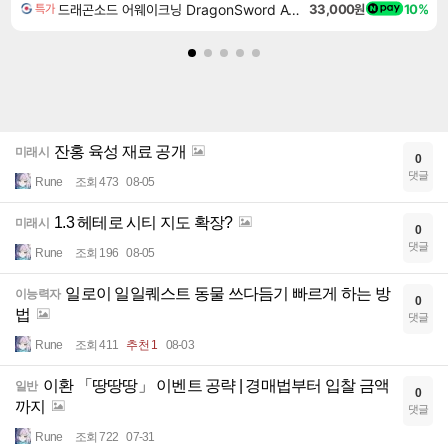
드래곤소드 어웨이크닝 DragonSword Awakening
33,000원
10%
특가
잔홍 육성 재료 공개
미래시
0
댓글
Rune
조회 473
08-05
1.3 헤테로 시티 지도 확장?
미래시
0
댓글
Rune
조회 196
08-05
일로이 일일퀘스트 동물 쓰다듬기 빠르게 하는 방
이능력자
0
법
댓글
Rune
조회 411
추천 1
08-03
이환 「땅땅땅」 이벤트 공략 | 경매법부터 입찰 금액
일반
0
까지
댓글
Rune
조회 722
07-31