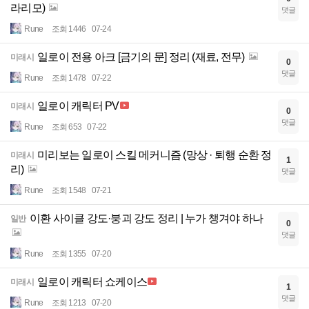
라리모)
댓글
Rune
조회 1446
07-24
일로이 전용 아크 [금기의 문] 정리 (재료, 전무)
미래시
0
댓글
Rune
조회 1478
07-22
일로이 캐릭터 PV
미래시
0
댓글
Rune
조회 653
07-22
미리보는 일로이 스킬 메커니즘 (망상 · 퇴행 순환 정
미래시
1
리)
댓글
Rune
조회 1548
07-21
이환 사이클 강도·붕괴 강도 정리 | 누가 챙겨야 하나
일반
0
댓글
Rune
조회 1355
07-20
일로이 캐릭터 쇼케이스
미래시
1
댓글
Rune
조회 1213
07-20