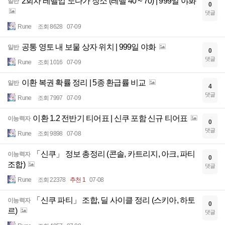
2회차 레벨업 노다가 장소 (레벨 40 ~ 70) | 999일 야화
일반
0
댓글
Rune
조회 8628
07-09
공통 영토 내 보물 상자 위치 | 999일 야화
일반
0
댓글
Rune
조회 1016
07-09
이환 복권 확률 정리 | 5종 환급률 비교
일반
4
댓글
Rune
조회 7997
07-09
이환 1.2 전반기 티어표 | 신쿠 포함 신규 티어표
이능력자
0
댓글
Rune
조회 9898
07-08
「신쿠」 정보 총정리 (콘솔, 카트리지, 아크, 파티
이능력자
0
조합)
댓글
Rune
조회 22378
추천 1
07-08
「신쿠 파티」 조합, 딜 사이클 정리 (스키아, 하토
이능력자
0
르)
댓글