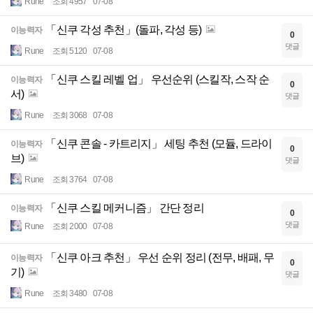
Rune
조회 4957
07-08
「신쿠 각성 추천」(돌파, 각성 등)
이능력자
0
댓글
Rune
조회 5120
07-08
「신쿠 스킬 레벨 업」 우선순위 (스킬작, 스작 순
이능력자
0
서)
댓글
Rune
조회 3068
07-08
「신쿠 콘솔 - 카트리지」 세팅 추천 (모듈, 드라이
이능력자
0
브)
댓글
Rune
조회 3764
07-08
「신쿠 스킬 메커니즘」 간단 정리
이능력자
0
댓글
Rune
조회 2000
07-08
「신쿠 아크 추천」 우선 순위 정리 (전무, 배패, 무
이능력자
0
기)
댓글
Rune
조회 3480
07-08