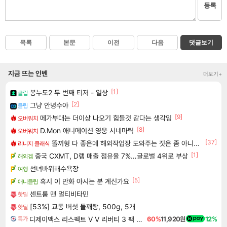
등록
목록
본문
이전
다음
댓글보기
지금 뜨는 인벤
더보기+
[1]
봉누도2 두 번째 티저 - 일상
클립
[2]
그냥 안녕수야
클립
[9]
메가부대는 더이상 나오기 힘들것 같다는 생각임
오버워치
[8]
D.Mon 애니메이션 영웅 시네마틱
오버워치
[37]
똘끼형 다 좋은데 해외작업장 도와주는 짓은 좀 아니지않냐?
리니지 클래식
[1]
중국 CXMT, D램 매출 점유율 7%…글로벌 4위로 부상
해외겜
선녀바위해수욕장
여행
[5]
혹시 이 만화 아시는 분 계신가요
애니클립
센트룸 맨 멀티비타민
핫딜
[53%] 교동 버섯 들깨탕, 500g, 5개
핫딜
디제이맥스 리스펙트 V V 리버티 3 팩 DJMAX RESPECT V V Liberty 3 Pack DLC
60%
11,920원
12%
특가