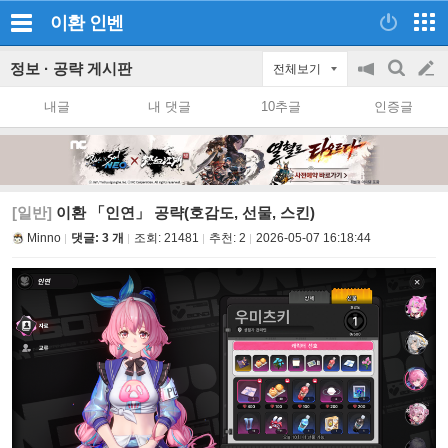
이환
인벤
정보 · 공략 게시판
전체보기
공
검
글
지
색
내글
내 댓글
10추글
인증글
on/off
쓰
기
[일반]
이환 「인연」 공략(호감도, 선물, 스킨)
Minno
댓글: 3 개
조회:
21481
추천:
2
2026-05-07 16:18:44