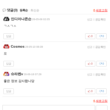
댓글
(3)
등록순
|
최신순
새로고침
인디아나존슨
26-05-09 02:05
신고
|
공감 확인
ㄱㅅㄱㅅ
답글
0
0
Cosmos
26-05-10 08:39
신고
|
공감 확인
오
답글
0
0
슈라켄v
26-06-18 07:29
신고
|
공감 확인
좋은 정보 감사합니당
답글
0
0
새로고침