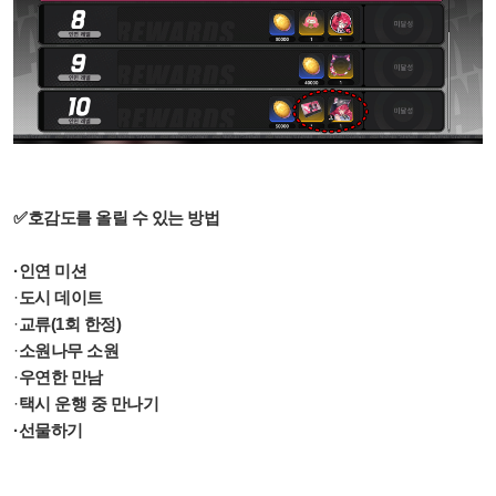
✅호감도를 올릴 수 있는 방법
·인연
미션
·
도시 데이트
·
교류(1회 한정)
·
소원나무 소원
·
우연한 만남
·
택시 운행 중 만나기
·선물하기