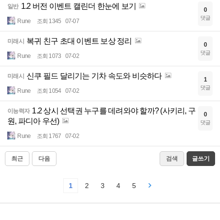
1.2 버전 이벤트 캘린더 한눈에 보기
일반
0
댓글
Rune
조회 1345
07-07
복귀 친구 초대 이벤트 보상 정리
미래시
0
댓글
Rune
조회 1073
07-02
신쿠 필드 달리기는 기차 속도와 비슷하다
미래시
1
댓글
Rune
조회 1054
07-02
1.2 상시 선택권 누구를 데려와야 할까? (사키리, 구
이능력자
0
원, 파디아 우선)
댓글
Rune
조회 1767
07-02
최근
다음
검색
글쓰기
1
2
3
4
5