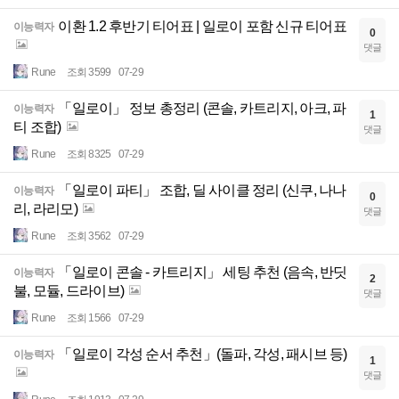
이환 1.2 후반기 티어표 | 일로이 포함 신규 티어표
이능력자
0
댓글
Rune
조회 3599
07-29
「일로이」 정보 총정리 (콘솔, 카트리지, 아크, 파
이능력자
1
티 조합)
댓글
Rune
조회 8325
07-29
「일로이 파티」 조합, 딜 사이클 정리 (신쿠, 나나
이능력자
0
리, 라리모)
댓글
Rune
조회 3562
07-29
「일로이 콘솔 - 카트리지」 세팅 추천 (음속, 반딧
이능력자
2
불, 모듈, 드라이브)
댓글
Rune
조회 1566
07-29
「일로이 각성 순서 추천」(돌파, 각성, 패시브 등)
이능력자
1
댓글