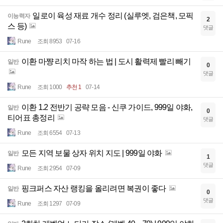
일로이 육성 재료 개수 정리 (실루엣, 검은책, 모픽
이능력자
2
스 등)
댓글
Rune
조회 8953
07-16
이환 마쨩 리치 마작 하는 법 | 도시 활력제 빨리 빼기
일반
0
댓글
Rune
조회 1000
추천 1
07-14
이환 1.2 전반기 공략 모음 - 신쿠 가이드, 999일 야화,
일반
0
티어표 총정리
댓글
Rune
조회 6554
07-13
모든 지역 보물 상자 위치 지도 | 999일 야화
일반
1
댓글
Rune
조회 2954
07-09
핑크퍼스 자산 랭킹을 올리려면 복권이 좋다
일반
0
댓글
Rune
조회 1297
07-09