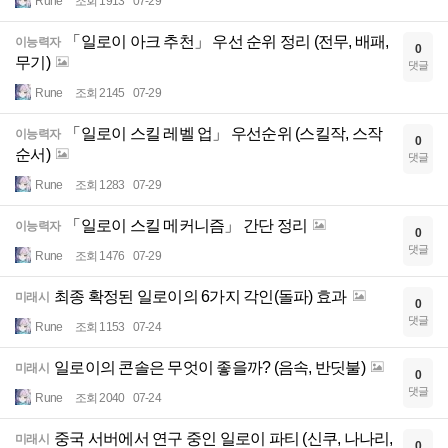
Rune
조회 1913
07-29
「일로이 아크 추천」 우선 순위 정리 (전무, 배패,
이능력자
0
무기)
댓글
Rune
조회 2145
07-29
「일로이 스킬 레벨 업」 우선순위 (스킬작, 스작
이능력자
0
순서)
댓글
Rune
조회 1283
07-29
「일로이 스킬 메커니즘」 간단 정리
이능력자
0
댓글
Rune
조회 1476
07-29
최종 확정된 일로이의 6가지 각인(돌파) 효과
미래시
0
댓글
Rune
조회 1153
07-24
일로이의 콘솔은 무엇이 좋을까? (음속, 반딧불)
미래시
0
댓글
Rune
조회 2040
07-24
중국 서버에서 연구 중인 일로이 파티 (신쿠, 나나리,
미래시
0