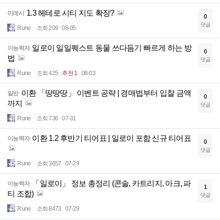
1.3 헤테로 시티 지도 확장?
미래시
0
댓글
Rune
조회 209
08-05
일로이 일일퀘스트 동물 쓰다듬기 빠르게 하는 방
이능력자
0
법
댓글
Rune
조회 425
추천 1
08-03
이환 「땅땅땅」 이벤트 공략 | 경매법부터 입찰 금액
일반
0
까지
댓글
Rune
조회 736
07-31
이환 1.2 후반기 티어표 | 일로이 포함 신규 티어표
이능력자
0
댓글
Rune
조회 3657
07-29
「일로이」 정보 총정리 (콘솔, 카트리지, 아크, 파
이능력자
1
티 조합)
댓글
Rune
조회 8473
07-29