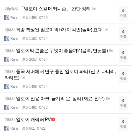
「일로이 스킬 메커니즘」 간단 정리
이능력자
0
댓글
Rune
조회 1493
07-29
최종 확정된 일로이의 6가지 각인(돌파) 효과
미래시
0
댓글
Rune
조회 1162
07-24
일로이의 콘솔은 무엇이 좋을까? (음속, 반딧불)
미래시
0
댓글
Rune
조회 2057
07-24
중국 서버에서 연구 중인 일로이 파티 (신쿠, 나나리,
미래시
0
라리모)
댓글
Rune
조회 1458
07-24
일로이 전용 아크 [금기의 문] 정리 (재료, 전무)
미래시
0
댓글
Rune
조회 1492
07-22
일로이 캐릭터 PV
미래시
0
댓글
Rune
조회 661
07-22