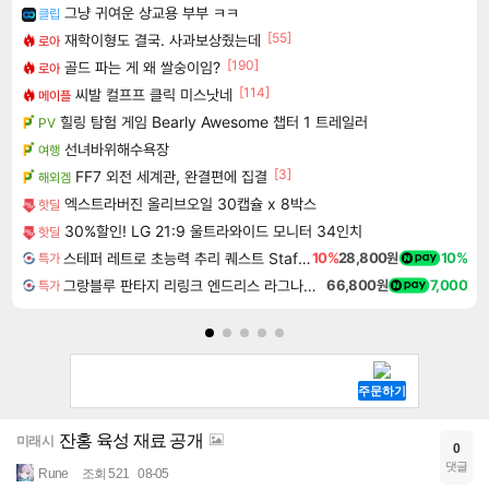
그냥 귀여운 상교용 부부 ㅋㅋ
클립
[55]
재학이형도 결국. 사과보상줬는데
로아
[190]
골드 파는 게 왜 쌀숭이임?
로아
[114]
씨발 컬프프 클릭 미스낫네
메이플
힐링 탐험 게임 Bearly Awesome 챕터 1 트레일러
PV
선녀바위해수욕장
여행
[3]
FF7 외전 세계관, 완결편에 집결
해외겜
엑스트라버진 올리브오일 30캡슐 x 8박스
핫딜
30%할인! LG 21:9 울트라와이드 모니터 34인치
핫딜
스테퍼 레트로 초능력 추리 퀘스트 Staffer Retro A Supernatural Mystery Quest
10%
28,800원
10%
특가
그랑블루 판타지 리링크 엔드리스 라그나로크 Granblue Fantasy Relink Endless Ragnarok
66,800원
7,000
특가
잔홍 육성 재료 공개
미래시
0
댓글
Rune
조회 521
08-05