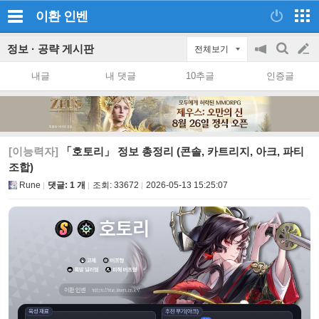
이환
인벤
정보 · 공략 게시판
전체보기
공
검
글
지
색
내글
내 댓글
10추글
인증글
on/off
쓰
기
[이능력자]
「호토리」 정보 총정리 (콘솔, 카트리지, 아크, 파티
조합)
Rune
댓글: 1 개
조회:
33672
2026-05-13 15:25:07