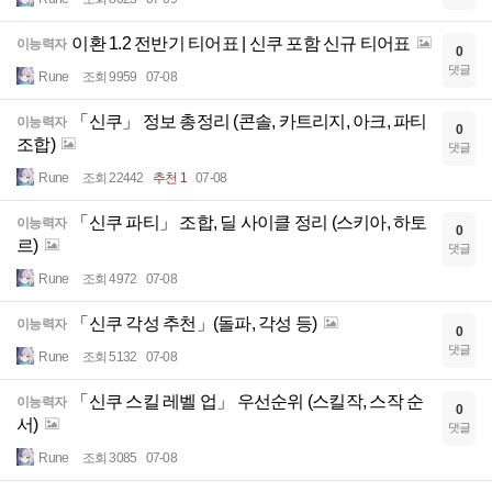
이환 1.2 전반기 티어표 | 신쿠 포함 신규 티어표
이능력자
0
댓글
Rune
조회 9959
07-08
「신쿠」 정보 총정리 (콘솔, 카트리지, 아크, 파티
이능력자
0
조합)
댓글
Rune
조회 22442
추천 1
07-08
「신쿠 파티」 조합, 딜 사이클 정리 (스키아, 하토
이능력자
0
르)
댓글
Rune
조회 4972
07-08
「신쿠 각성 추천」(돌파, 각성 등)
이능력자
0
댓글
Rune
조회 5132
07-08
「신쿠 스킬 레벨 업」 우선순위 (스킬작, 스작 순
이능력자
0
서)
댓글
Rune
조회 3085
07-08