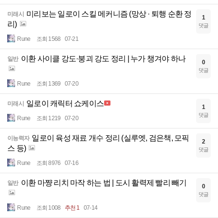
미리보는 일로이 스킬 메커니즘 (망상 · 퇴행 순환 정
미래시
1
리)
댓글
Rune
조회 1568
07-21
이환 사이클 강도·붕괴 강도 정리 | 누가 챙겨야 하나
일반
0
댓글
Rune
조회 1369
07-20
일로이 캐릭터 쇼케이스
미래시
1
댓글
Rune
조회 1219
07-20
일로이 육성 재료 개수 정리 (실루엣, 검은책, 모픽
이능력자
2
스 등)
댓글
Rune
조회 8976
07-16
이환 마쨩 리치 마작 하는 법 | 도시 활력제 빨리 빼기
일반
0
댓글
Rune
조회 1008
추천 1
07-14