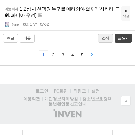
1.2 상시 선택권 누구를 데려와야 할까? (사키리, 구
이능력자
0
원, 파디아 우선)
댓글
Rune
조회 1774
07-02
최근
다음
검색
글쓰기
1
2
3
4
5
로그인
PC화면
퀵링크
설정
청소년보호정책
이용약관
개인정보처리방침
▲
불법촬영물신고안내
(주)
인
벤