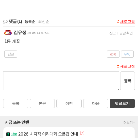
댓글
(1)
등록순
|
최신순
새로고침
김유정
26-05-14 07:33
신고
|
공감 확인
1등 개꿀
답글
0
0
새로고침
등록
목록
본문
이전
다음
댓글보기
지금 뜨는 인벤
더보기+
[7]
2026 치지직 이리대회 오픈컵 안내
정보