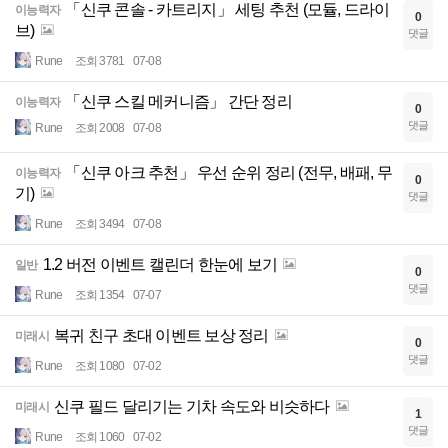
「신쿠 콘솔 - 카트리지」 세팅 추천 (모듈, 드라이
이능력자
0
브)
댓글
Rune
조회 3781
07-08
「신쿠 스킬 메커니즘」 간단 정리
이능력자
0
댓글
Rune
조회 2008
07-08
「신쿠 아크 추천」 우선 순위 정리 (전무, 배패, 무
이능력자
0
기)
댓글
Rune
조회 3494
07-08
1.2 버전 이벤트 캘린더 한눈에 보기
일반
0
댓글
Rune
조회 1354
07-07
복귀 친구 초대 이벤트 보상 정리
미래시
0
댓글
Rune
조회 1080
07-02
신쿠 필드 달리기는 기차 속도와 비슷하다
미래시
1
댓글
Rune
조회 1060
07-02