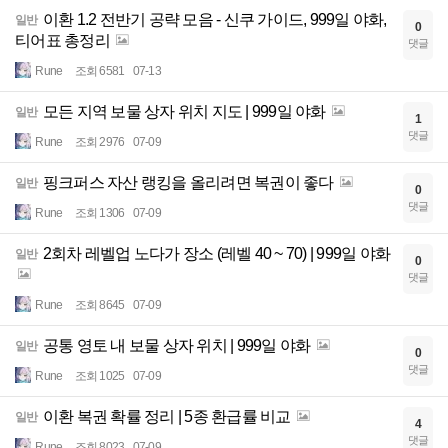
이환 1.2 전반기 공략 모음 - 신쿠 가이드, 999일 야화,
일반
0
티어표 총정리
댓글
Rune
조회 6581
07-13
모든 지역 보물 상자 위치 지도 | 999일 야화
일반
1
댓글
Rune
조회 2976
07-09
핑크퍼스 자산 랭킹을 올리려면 복권이 좋다
일반
0
댓글
Rune
조회 1306
07-09
2회차 레벨업 노다가 장소 (레벨 40 ~ 70) | 999일 야화
일반
0
댓글
Rune
조회 8645
07-09
공통 영토 내 보물 상자 위치 | 999일 야화
일반
0
댓글
Rune
조회 1025
07-09
이환 복권 확률 정리 | 5종 환급률 비교
일반
4
댓글
Rune
조회 8023
07-09