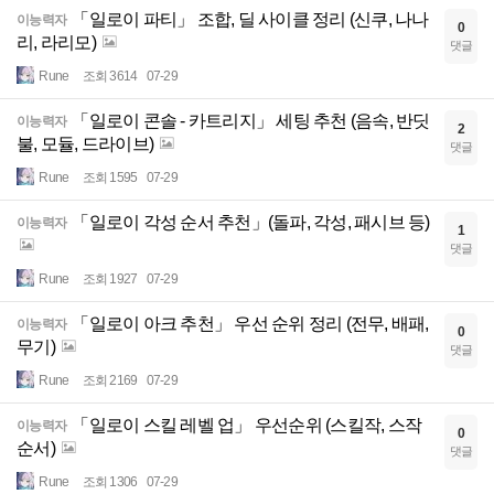
「일로이 파티」 조합, 딜 사이클 정리 (신쿠, 나나
이능력자
0
리, 라리모)
댓글
Rune
조회 3614
07-29
「일로이 콘솔 - 카트리지」 세팅 추천 (음속, 반딧
이능력자
2
불, 모듈, 드라이브)
댓글
Rune
조회 1595
07-29
「일로이 각성 순서 추천」(돌파, 각성, 패시브 등)
이능력자
1
댓글
Rune
조회 1927
07-29
「일로이 아크 추천」 우선 순위 정리 (전무, 배패,
이능력자
0
무기)
댓글
Rune
조회 2169
07-29
「일로이 스킬 레벨 업」 우선순위 (스킬작, 스작
이능력자
0
순서)
댓글
Rune
조회 1306
07-29