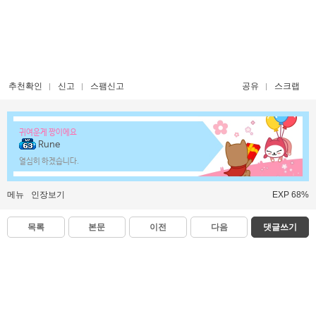
추천확인
신고
스팸신고
공유
스크랩
귀여운게 짱이에요
Rune
열심히 하겠습니다.
메뉴
인장보기
EXP 68%
목록
본문
이전
다음
댓글쓰기