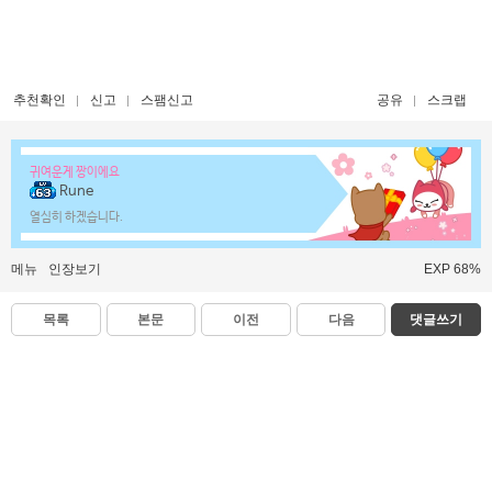
추천확인
신고
스팸신고
공유
스크랩
귀여운게 짱이에요
Rune
열심히 하겠습니다.
메뉴
인장보기
EXP 68%
목록
본문
이전
다음
댓글쓰기