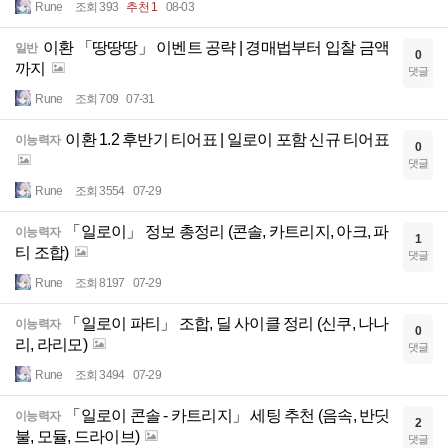
Rune
조회 393
추천 1
08-03
이환 「땅땅땅」 이벤트 공략 | 경매법부터 입찰 금액
일반
0
까지
댓글
Rune
조회 709
07-31
이환 1.2 후반기 티어표 | 일로이 포함 신규 티어표
이능력자
0
댓글
Rune
조회 3554
07-29
「일로이」 정보 총정리 (콘솔, 카트리지, 아크, 파
이능력자
1
티 조합)
댓글
Rune
조회 8197
07-29
「일로이 파티」 조합, 딜 사이클 정리 (신쿠, 나나
이능력자
0
리, 라리모)
댓글
Rune
조회 3494
07-29
「일로이 콘솔 - 카트리지」 세팅 추천 (음속, 반딧
이능력자
2
불, 모듈, 드라이브)
댓글