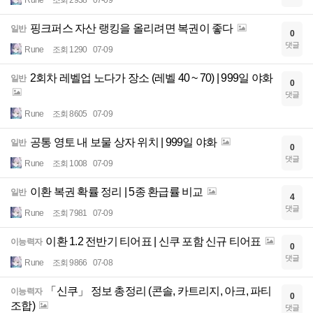
핑크퍼스 자산 랭킹을 올리려면 복권이 좋다
일반
0
댓글
Rune
조회 1290
07-09
2회차 레벨업 노다가 장소 (레벨 40 ~ 70) | 999일 야화
일반
0
댓글
Rune
조회 8605
07-09
공통 영토 내 보물 상자 위치 | 999일 야화
일반
0
댓글
Rune
조회 1008
07-09
이환 복권 확률 정리 | 5종 환급률 비교
일반
4
댓글
Rune
조회 7981
07-09
이환 1.2 전반기 티어표 | 신쿠 포함 신규 티어표
이능력자
0
댓글
Rune
조회 9866
07-08
「신쿠」 정보 총정리 (콘솔, 카트리지, 아크, 파티
이능력자
0
조합)
댓글