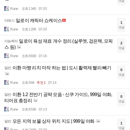
댓글
Rune
조회 1340
07-20
일로이 캐릭터 쇼케이스
미래시
1
댓글
Rune
조회 1206
07-20
일로이 육성 재료 개수 정리 (실루엣, 검은책, 모픽
이능력자
2
스 등)
댓글
Rune
조회 8938
07-16
이환 마쨩 리치 마작 하는 법 | 도시 활력제 빨리 빼기
일반
0
댓글
Rune
조회 994
추천 1
07-14
이환 1.2 전반기 공략 모음 - 신쿠 가이드, 999일 야화,
일반
0
티어표 총정리
댓글
Rune
조회 6536
07-13
모든 지역 보물 상자 위치 지도 | 999일 야화
일반
1
댓글
Rune
조회 2938
07-09