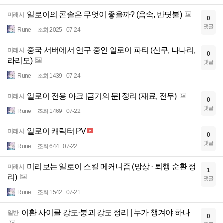
일로이의 콘솔은 무엇이 좋을까? (음속, 반딧불)
미래시
0
댓글
Rune
조회 2025
07-24
중국 서버에서 연구 중인 일로이 파티 (신쿠, 나나리,
미래시
0
라리모)
댓글
Rune
조회 1439
07-24
일로이 전용 아크 [금기의 문] 정리 (재료, 전무)
미래시
0
댓글
Rune
조회 1469
07-22
일로이 캐릭터 PV
미래시
0
댓글
Rune
조회 644
07-22
미리보는 일로이 스킬 메커니즘 (망상 · 퇴행 순환 정
미래시
1
리)
댓글
Rune
조회 1542
07-21
이환 사이클 강도·붕괴 강도 정리 | 누가 챙겨야 하나
일반
0