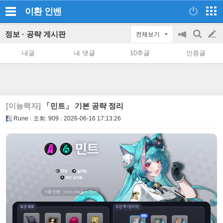
이환
인벤
정보 · 공략 게시판
전체보기
공
검
글
지
색
내글
내 댓글
10추글
인증글
on/off
쓰
기
[이능력자]
「민트」 기본 공략 정리
Rune
조회:
909
2026-06-16 17:13:26