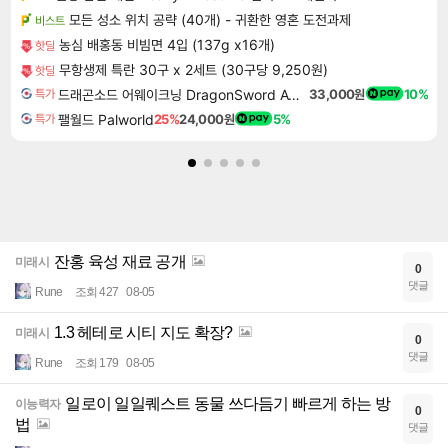
모든 성소 위치 공략 (40개) - 귀환한 영혼 도전과제
비스트
농심 배홍동 비빔면 4입 (137g x16개)
핫딜
무항생제 특란 30구 x 2세트 (30구당 9,250원)
핫딜
드래곤소드 어웨이크닝 DragonSword Awakening
33,000원
10%
특가
팰월드 Palworld
25%
24,000원
5%
특가
잔홍 육성 재료 공개
미래시
0
댓글
Rune
조회 427
08-05
1.3 헤테로 시티 지도 확장?
미래시
0
댓글
Rune
조회 179
08-05
일로이 일일퀘스트 동물 쓰다듬기 빠르게 하는 방
이능력자
0
법
댓글