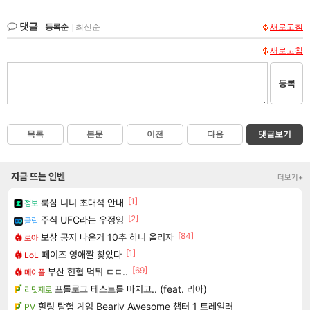
댓글
등록순
|
최신순
새로고침
새로고침
등록
목록
본문
이전
다음
댓글보기
지금 뜨는 인벤
더보기+
[1]
룩삼 니니 초대석 안내
정보
[2]
주식 UFC라는 우정잉
클립
[84]
보상 공지 나온거 10추 하니 올리자
로아
[1]
페이즈 영애짤 찾았다
LoL
[69]
부산 헌혈 먹튀 ㄷㄷ..
메이플
프롤로그 테스트를 마치고.. (feat. 리아)
리밋제로
힐링 탐험 게임 Bearly Awesome 챕터 1 트레일러
PV