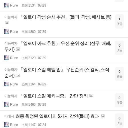
Rune
조회 1534
07-29
「일로이 각성 순서 추천」(돌파, 각성, 패시브 등)
이능력자
1
댓글
Rune
조회 1880
07-29
「일로이 아크 추천」 우선 순위 정리 (전무, 배패,
이능력자
0
무기)
댓글
Rune
조회 2129
07-29
「일로이 스킬 레벨 업」 우선순위 (스킬작, 스작
이능력자
0
순서)
댓글
Rune
조회 1264
07-29
「일로이 스킬 메커니즘」 간단 정리
이능력자
0
댓글
Rune
조회 1466
07-29
최종 확정된 일로이의 6가지 각인(돌파) 효과
미래시
0
댓글
Rune
조회 1147
07-24