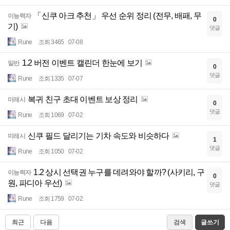
「신쿠 아크 추천」 우선 순위 정리 (전무, 배패, 무
이능력자
0
기)
댓글
Rune
조회 3465
07-08
1.2 버전 이벤트 캘린더 한눈에 보기
일반
0
댓글
Rune
조회 1335
07-07
복귀 친구 초대 이벤트 보상 정리
미래시
0
댓글
Rune
조회 1069
07-02
신쿠 필드 달리기는 기차 속도와 비슷하다
미래시
1
댓글
Rune
조회 1050
07-02
1.2 상시 선택권 누구를 데려와야 할까? (사키리, 구
이능력자
0
원, 파디아 우선)
댓글
Rune
조회 1759
07-02
최근
다음
검색
글쓰기