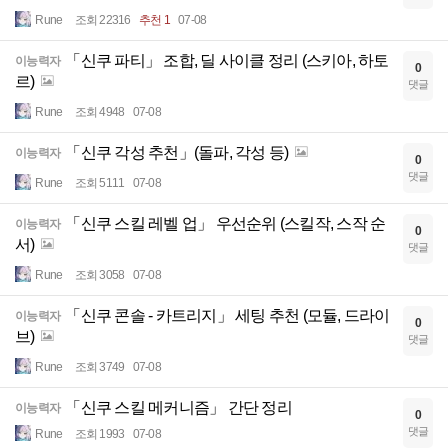
Rune
조회 22316
추천 1
07-08
「신쿠 파티」 조합, 딜 사이클 정리 (스키아, 하토
이능력자
0
르)
댓글
Rune
조회 4948
07-08
「신쿠 각성 추천」(돌파, 각성 등)
이능력자
0
댓글
Rune
조회 5111
07-08
「신쿠 스킬 레벨 업」 우선순위 (스킬작, 스작 순
이능력자
0
서)
댓글
Rune
조회 3058
07-08
「신쿠 콘솔 - 카트리지」 세팅 추천 (모듈, 드라이
이능력자
0
브)
댓글
Rune
조회 3749
07-08
「신쿠 스킬 메커니즘」 간단 정리
이능력자
0
댓글
Rune
조회 1993
07-08