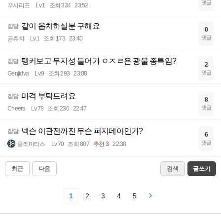
댓글
푸시리프
Lv.1
조회 334
23:52
같이 옵치하실분 구해요
잡담
0
댓글
공츄챠
Lv.1
조회 173
23:40
탱커보고 무지성 들어가 ㅇㅈㄹ은 광물 종특임?
잡담
2
댓글
Genjidva
Lv.9
조회 293
23:08
마격 부탁드려요
잡담
8
댓글
Cheers
Lv.79
조회 236
22:47
넥슨 이관전까진 무슨 퍼지데이인가?
잡담
6
댓글
클레마티스
Lv.70
조회 807
추천 3
22:38
최근
다음
검색
글쓰기
1
2
3
4
5