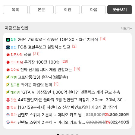
목록
본문
이전
다음
댓글보기
지금 뜨는 인벤
더보기+
[14]
26년 7월 팔로우 상승량 TOP 30 - 월간 치지직
잡담
[2]
FC온 호날두보고 실망하는 민교
클립
[31]
성불
검은사막
[29]
투기장 100전 100승
리니지M
[19]
진짜 신기합니다. 게임 안할때는
디아4
교토단풍(23) 은각사(銀閣寺)
여행
[2]
귀여운 아일릿 원희
걸그룹
“GTA VI 영상값만 1,000억 원대?” 넷플릭스 계약 규모 추측
해외겜
44%할인!가든 플라워 3겹 천연펄프 화장지, 30cm, 30M, 30롤, 2팩
핫딜
[16시59분까지] 하겐다즈 신상 파인트/멀티바 3개 골라담기
핫딜
닌텐도 스위치 2 본체 + 마리오 카트 월드 + 포켓몬스터 레전드 ZA 닌텐도 스위치 2 에디션 번들
825,800원
2%
809,280원
특가
닌텐도 스위치 2 본체 + 마리오 카트 월드 + 슈퍼 마리오 파티 잼버리 닌텐도 스위치 2 에디션 + 잼버리 TV 번들
830,800원
1%
822,490원
특가