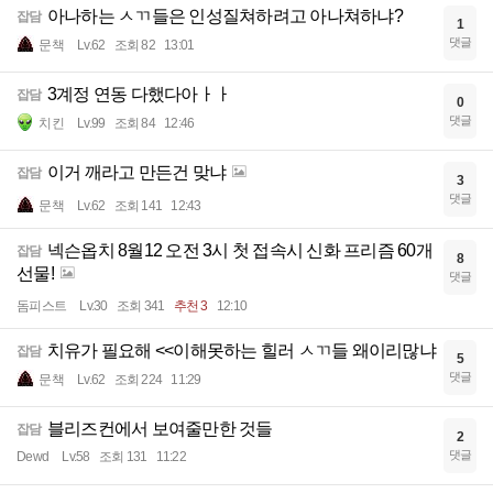
아나하는 ㅅㄲ들은 인성질쳐하려고 아나쳐하냐?
잡담
1
댓글
문책
Lv.62
조회 82
13:01
3계정 연동 다했다아ㅏㅏ
잡담
0
댓글
치킨
Lv.99
조회 84
12:46
이거 깨라고 만든건 맞냐
잡담
3
댓글
문책
Lv.62
조회 141
12:43
넥슨옵치 8월12 오전 3시 첫 접속시 신화 프리즘 60개
잡담
8
선물!
댓글
돔피스트
Lv.30
조회 341
추천 3
12:10
치유가 필요해 <<이해못하는 힐러 ㅅㄲ들 왜이리많냐
잡담
5
댓글
문책
Lv.62
조회 224
11:29
블리즈컨에서 보여줄만한 것들
잡담
2
댓글
Dewd
Lv.58
조회 131
11:22