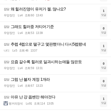
왜 힐러진영이 유저가 젤. 많나요?
잡담
1
댓글
우양장인
Lv.4
조회 60
13:43
그래도 힐러중 저티어기준
잡담
0
댓글
우양장인
Lv.4
조회 53
13:39
추렙 4렙으로 떨구고 몇판했더니 다시5렙됐네
잡담
1
댓글
나디
Lv.5
조회 46
13:37
요즘 갈수록 힐러로 딜과시하는애들 많은듯
잡담
0
댓글
우양장인
Lv.4
조회 59
13:31
그럼 난 블자 계정 1개라
잡담
0
댓글
우양장인
Lv.4
조회 67
13:23
아유 난 걍 옵벤만 해야것다
잡담
1
댓글
탱커의정석
Lv.91
조회 114
13:05