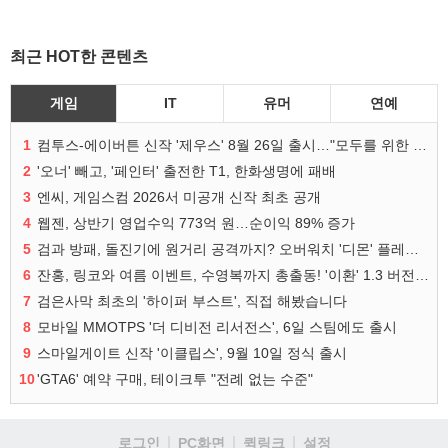
최근 HOT한 콘텐츠
게임
IT
유머
연예
1
컴투스-에이버튼 신작 '제우스' 8월 26일 출시…"모두를 위한 경쟁"
2
'오너' 빼고, '페인터' 출전한 T1, 한화생명에 패배
3
엔씨, 게임스컴 2026서 미공개 신작 최초 공개
4
웹젠, 상반기 영업수익 773억 원…순이익 89% 증가
5
검과 방패, 돌진기에 원거리 공격까지? 오버워치 '디몬' 플레이 영상
6
잔홍, 링코와 여름 이벤트, 수영복까지 총출동! '이환' 1.3 버전 방송 정리
7
검은사막 최초의 '하이퍼 부스트', 직접 해봤습니다
8
모바일 MMOTPS '더 디비전 리서전스', 6일 스팀에도 출시
9
스마일게이트 신작 '이클립스', 9월 10일 정식 출시
10
'GTA6' 예약 구매, 테이크투 "전례 없는 수준"
로그인
PC화면
퀵링크
설정