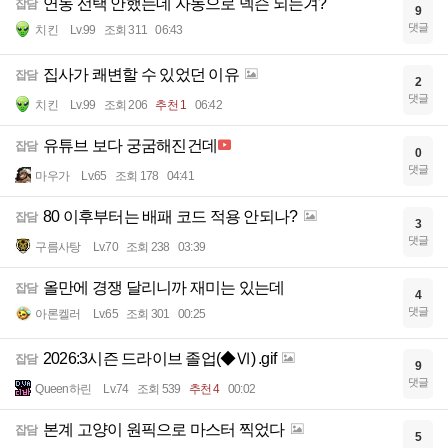
연동 선택 안했는데 자동으로 넥슨 되는겨?
잡담
9
댓글
치킨
Lv.99
조회 311
06:43
집사가 쾌변할 수 있었던 이유
잡담
2
댓글
치킨
Lv.99
조회 206
추천 1
06:42
유튜브 보다 궁굼해진건데
잡담
0
댓글
마우가
Lv.65
조회 178
04:41
80 이후부터는 배패 코드 적용 안되나?
잡담
3
댓글
구름사탕
Lv.70
조회 238
03:39
올만에 경쟁 달리니까 재미는 있는데
잡담
4
댓글
아론켈러
Lv.65
조회 301
00:25
2026:3시즌 드라이브 졸업(◆Ⅵ) .gif
잡담
9
댓글
Queen하린
Lv.74
조회 539
추천 4
00:02
본계 고양이 원픽으로 마스터 찍었다
잡담
5