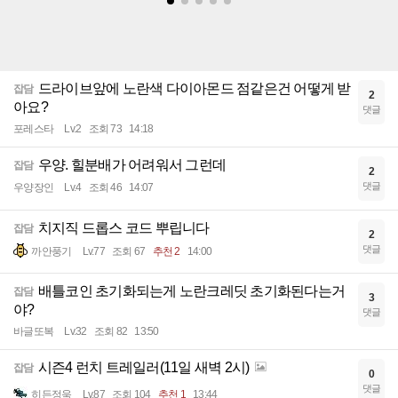
드라이브앞에 노란색 다이아몬드 점같은건 어떻게 받
잡담
2
아요?
댓글
포레스타
Lv.2
조회 73
14:18
우양. 힐분배가 어려워서 그런데
잡담
2
댓글
우양장인
Lv.4
조회 46
14:07
치지직 드롭스 코드 뿌립니다
잡담
2
댓글
까안풍기
Lv.77
조회 67
추천 2
14:00
배틀코인 초기화되는게 노란크레딧 초기화된다는거
잡담
3
야?
댓글
바글또복
Lv.32
조회 82
13:50
시즌4 런치 트레일러(11일 새벽 2시)
잡담
0
댓글
히든정욱
Lv.87
조회 104
추천 1
13:44