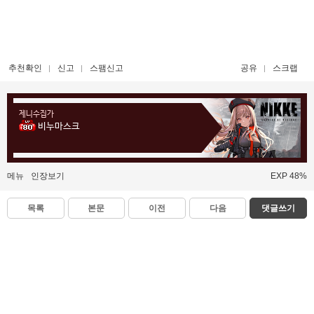
추천확인
신고
스팸신고
공유
스크랩
제니수집가
비누마스크
메뉴
인장보기
EXP 48%
목록
본문
이전
다음
댓글쓰기