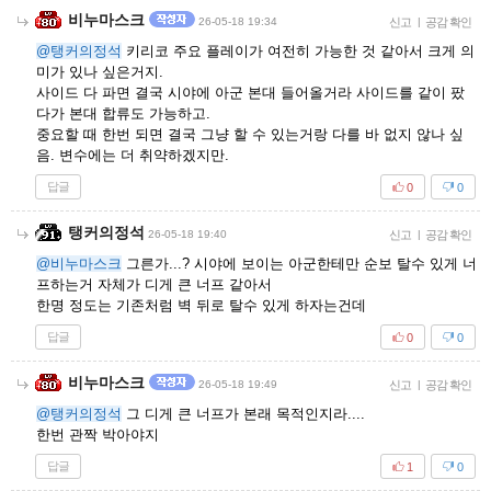
비누마스크
26-05-18 19:34
신고
|
공감 확인
@탱커의정석
키리코 주요 플레이가 여전히 가능한 것 같아서 크게 의
미가 있나 싶은거지.
사이드 다 파면 결국 시야에 아군 본대 들어올거라 사이드를 같이 팠
다가 본대 합류도 가능하고.
중요할 때 한번 되면 결국 그냥 할 수 있는거랑 다를 바 없지 않나 싶
음. 변수에는 더 취약하겠지만.
답글
0
0
탱커의정석
26-05-18 19:40
신고
|
공감 확인
@비누마스크
그른가...? 시야에 보이는 아군한테만 순보 탈수 있게 너
프하는거 자체가 디게 큰 너프 같아서
한명 정도는 기존처럼 벽 뒤로 탈수 있게 하자는건데
답글
0
0
비누마스크
26-05-18 19:49
신고
|
공감 확인
@탱커의정석
그 디게 큰 너프가 본래 목적인지라....
한번 관짝 박아야지
답글
1
0