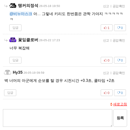
탱커의정석
26-05-18 19:50
신고
|
공감 확인
@비누마스크
아... 그렇네 키리도 한번쯤은 관짝 가야지 ㅋㅋㅋㅋㅋ
ㅋ
답글
1
0
꽃잎클로버
26-05-22 17:23
신고
|
공감 확인
너무 복잡해
답글
0
0
Hy35
26-05-19 09:59
신고
|
공감 확인
벽 너머의 아군에게 순보를 탈 경우 시전시간 +0.3초, 쿨타임 +2초
답글
0
0
새로고침
등록