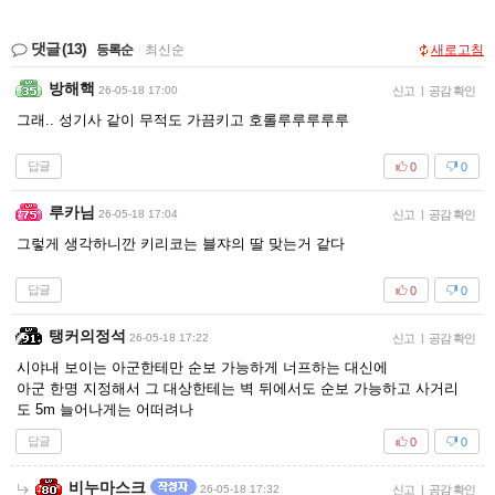
댓글
(13)
등록순
|
최신순
새로고침
방해핵
26-05-18 17:00
신고
|
공감 확인
그래.. 성기사 같이 무적도 가끔키고 호롤루루루루루
답글
0
0
루카님
26-05-18 17:04
신고
|
공감 확인
그렇게 생각하니깐 키리코는 블쟈의 딸 맞는거 같다
답글
0
0
탱커의정석
26-05-18 17:22
신고
|
공감 확인
시야내 보이는 아군한테만 순보 가능하게 너프하는 대신에
아군 한명 지정해서 그 대상한테는 벽 뒤에서도 순보 가능하고 사거리
도 5m 늘어나게는 어떠려나
답글
0
0
비누마스크
26-05-18 17:32
신고
|
공감 확인