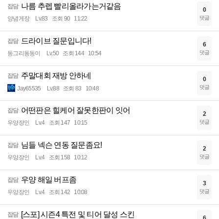
나름 추렙 빨리올라가는거같음
잡담
0
댓글
양념게장
Lv.83
조회 90
11:22
드라이브 질문입니다!
잡담
6
댓글
동그리동동이
Lv.50
조회 144
10:54
주말대회 재방 안하네
잡담
0
댓글
Jay65535
Lv.88
조회 83
10:48
어떤판은 힐케어 잘못한판이 잇어
잡담
2
댓글
우양장인
Lv.4
조회 147
10:15
님들 넥슨 연동 질문좀요!
잡담
2
댓글
우양장인
Lv.4
조회 158
10:12
우양 해일 버프좀
잡담
3
댓글
우양장인
Lv.4
조회 142
10:08
[스포] 시즌4 특전 및 티어 달성 스킨
잡담
6