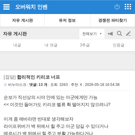
오버워치
인벤
자유 게시판
유저 정보
경쟁전 파티찾기
자유 게시판
전체보기
공
검
글
지
색
내글
내 댓글
3추글
인증글
on/off
쓰
기
[잡담]
합리적인 키리코 너프
비누마스크
댓글: 13 개
조회:
3263
추천:
4
2026-05-18 16:54:38
순보가 직선상의 시야 안에 있는 아군에게만 가능
<< 이것만 들어가도 키리코 벨류 확 떨어지지 않으려나?
이게 좀 에바라면 반대로 생각해보자
라이프위버가 벽 뒤에서 힐 주고 아군 당길 수 있다거나
메르시가 벽 뒤에서 힐 주고 부활 가능하다거나