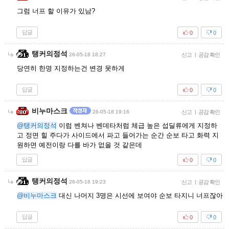
그럼 너프 할 이유가 있남?
답글
0
0
탱커의정석
26-05-18 18:27
신고
|
공감 확인
당연히 한명 지정하는건 변경 못하게
답글
0
0
비누마스크
26-05-18 19:16
신고
|
공감 확인
@탱커의정석
이럼 벤쳐나 벤데타처럼 체급 높은 섭딜류에게 지정하
고 정면 힐 주다가 사이드에서 파고 들어가는 순간 순보 타고 화력 지
원하면 예전이랑 다를 바가 없을 것 같은데
답글
0
0
탱커의정석
26-05-18 19:23
신고
|
공감 확인
@비누마스크
대신 나머지 3명은 시선에 보여야 순보 타지니 너프잖아
답글
0
0