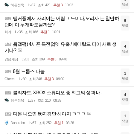
댓글
히든정욱
Lv.87
조회 421
추천 3
10:03
탱커중에서 자리야는 어렵고 도미나,오리사 는 할만하
잡담
9
던데 이 두개파도될까요?
댓글
화랴
Lv.35
조회 166
추천 1
10:01
옵갤펌) 4시즌 특전업뎃 유출 / 에메랄드 티어 새로 생
잡담
4
기나?
댓글
양념게장
Lv.83
조회 399
추천 3
09:48
8월 드롭스 나눔
잡담
1
댓글
Cheers
Lv.80
조회 248
추천 3
09:00
블리자드, XBOX 스튜디오 중 최고의 성과 내.
잡담
4
댓글
히든정욱
Lv.87
조회 210
08:38
디몬 나오면 66자경만 해야지 ㅋㅋㅋ
잡담
1
댓글
Bonorobo
Lv.67
조회 252
추천 1
08:28