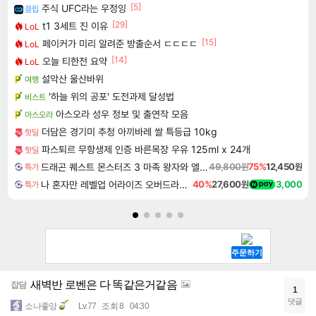
[5]
주식 UFC라는 우정잉
클립
[29]
t1 3세트 진 이유
LoL
[15]
페이커가 미리 알려준 방출순서 ㄷㄷㄷㄷ
LoL
[14]
오늘 티한전 요약
LoL
설악산 울산바위
여행
'하늘 위의 공포' 도전과제 달성법
비스트
아스오라 성우 정보 및 출연작 모음
아스오라
더담은 경기미 추청 아끼바레 쌀 특등급 10kg
핫딜
파스퇴르 무항생제 인증 바른목장 우유 125ml x 24개
핫딜
드래곤 퀘스트 몬스터즈 3 마족 왕자와 엘프의 여행 Dragon Quest Monsters The Dark Prince
49,800원
75%
12,450원
특가
나 혼자만 레벨업 어라이즈 오버드라이브 Solo Leveling Arise
40%
27,600원
3,000
특가
새벽반 로벤은 다 똑같은거같음
잡담
1
댓글
소나좋앙
Lv.77
조회 8
04:30