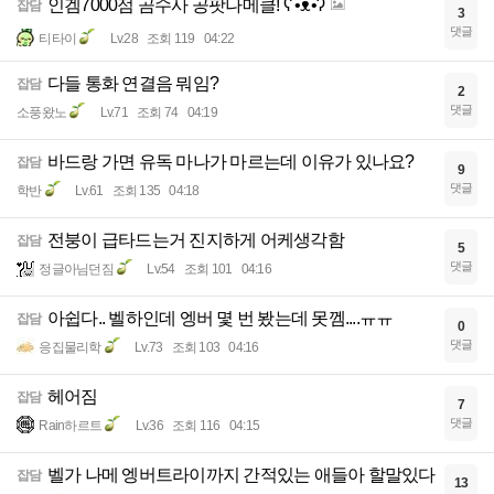
인겜7000점 곰수사 공팟나메클! ʕ •ᴥ•ʔ
잡담
3
댓글
티타이
Lv.28
조회 119
04:22
다들 통화 연결음 뭐임?
잡담
2
댓글
소풍왔노
Lv.71
조회 74
04:19
바드랑 가면 유독 마나가 마르는데 이유가 있나요?
잡담
9
댓글
학반
Lv.61
조회 135
04:18
전붕이 급타드는거 진지하게 어케생각함
잡담
5
댓글
정글아님던짐
Lv.54
조회 101
04:16
아쉽다.. 벨하인데 엥버 몇 번 봤는데 못껨....ㅠㅠ
잡담
0
댓글
응집물리학
Lv.73
조회 103
04:16
헤어짐
잡담
7
댓글
Rain하르트
Lv.36
조회 116
04:15
벨가 나메 엥버트라이까지 간적있는 애들아 할말있다
잡담
13