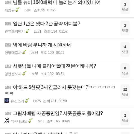
님들 뉴비 1640배럭 더 늘리는거 의미있나여
잡담
3
댓글
재앰규
Lv.48
조회 95
03:55
일단 1관은 깻다 2관 공략 어디봄?
잡담
3
댓글
인류최약병기
Lv.71
조회 134
03:52
밤에 바람 부니까 개 시원하네
잡담
4
댓글
한양대충사
Lv.74
조회 109
03:51
서폿님들 나메 클리어할때 전분어케나옴?
잡담
8
댓글
명언전도사
Lv.66
조회 192
03:51
야 하드 6천팟 3시간굴러서 못깻는데?ㅋㅋㅋㅋㅋㅋ
잡담
12
ㅋㅋ
댓글
유산스카
Lv.75
조회 731
03:50
그림자베템 자공증만임? 서폿공증도 들어감?
잡담
2
댓글
석사태권도
Lv.61
조회 165
03:49