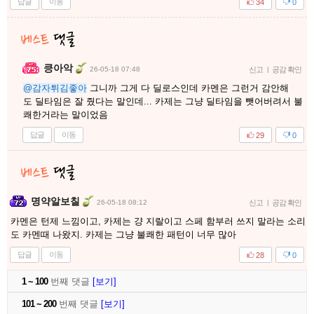
답글
이동
34
0
킁아악
26-05-18 07:48
신고
|
공감 확인
@감자튀김좋아
그니까 그게 다 딜로스인데 카멘은 그런거 감안해
도 딜타임은 잘 줬다는 말인데... 카제는 그냥 딜타임을 뺏어버려서 불
쾌한거라는 말이었음
답글
이동
29
0
명약알보칠
26-05-18 08:12
신고
|
공감 확인
카멘은 턴제 느낌이고, 카제는 걍 지랄이고 스페 함부러 쓰지 말라는 소리
도 카멘때 나왔지. 카제는 그냥 불쾌한 패턴이 너무 많아
답글
이동
28
0
1 ~ 100
번째 댓글
[보기]
101 ~ 200
번째 댓글
[보기]