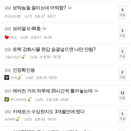
보딱놈들 꼴리는데 어떡함?
잡담
4
댓글
쿠크세이튼
Lv.72
조회 47
04:27
보라열쇠 48층
잡담
3
댓글
하드
Lv.84
조회 57
04:26
로펙 강화시뮬 완갑 숨결넣으면 나만 안됨?
잡담
1
댓글
그럴수있지
Lv.16
조회 50
04:26
인장확인용
잡담
2
댓글
우에
Lv.62
조회 35
04:25
에어컨 거의 하루에 20시간씩 틀어놓는데
잡담
13
댓글
뚜디바바딩
Lv.53
조회 108
04:24
카제로스 수상한지도 3개월만에 떴다
잡담
1
댓글
뉴me타
Lv.15
조회 61
04:24