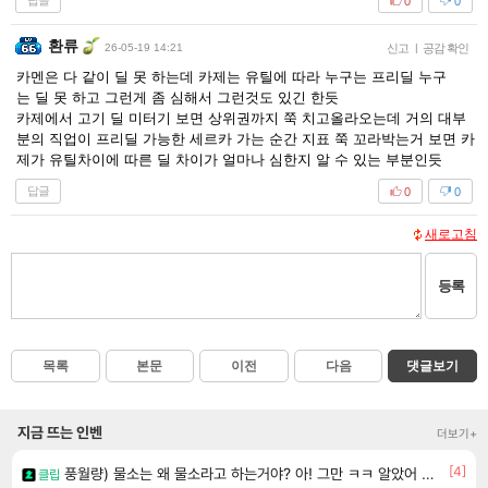
답글
0
0
환류
26-05-19 14:21
신고
|
공감 확인
카멘은 다 같이 딜 못 하는데 카제는 유틸에 따라 누구는 프리딜 누구
는 딜 못 하고 그런게 좀 심해서 그런것도 있긴 한듯
카제에서 고기 딜 미터기 보면 상위권까지 쭉 치고올라오는데 거의 대부
분의 직업이 프리딜 가능한 세르카 가는 순간 지표 쭉 꼬라박는거 보면 카
제가 유틸차이에 따른 딜 차이가 얼마나 심한지 알 수 있는 부분인듯
답글
0
0
새로고침
등록
목록
본문
이전
다음
댓글보기
지금 뜨는 인벤
더보기+
[4]
풍월량) 물소는 왜 물소라고 하는거야? 아! 그만 ㅋㅋ 알았어 ㅋㅋ
클립