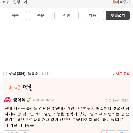
메뉴
인장보기
마격주기
목록
본문
이전
다음
댓글쓰기
댓글
(304)
등록순
|
최신순
새로고침
킁아악
26-05-18 07:24
신고
|
공감 확인
근데 피면은 몰라도 경면은 맞던데? 카멘이야 범위가 확실해서 맞으면 뒤
지거나 안 맞으면 계속 딜링 가능한 영역이 있었느닏 키제 이생키는 갱 전
방위로 경면으로 버티거나 경면 없으면 그냥 빠져야 하는 패턴들 때문
에 기분 더러웠음