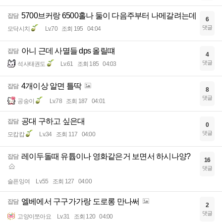
5700브커랑 6500홀나 둘이 다음주부터 나메갈려는데
잡담
6
댓글
모닥시치
Lv.70
조회 195
04:04
아니 근데 사멸들 dps 올릴떄
잡담
4
댓글
석사태권도
Lv.61
조회 185
04:03
4개이상 알면 틀딱
잡담
8
댓글
공숭이
Lv.78
조회 187
04:01
공대 구하고 싶은대
잡담
0
댓글
모캅캅
Lv.34
조회 117
04:00
레이두돌때 유튭이나 영화같은거 보면서 하시나양?
잡담
16
댓글
슬픈잉여
Lv.55
조회 127
04:00
엘베에서 구구가가랑 도로롱 만나써
잡담
2
댓글
고양이쪼아요
Lv.31
조회 120
04:00