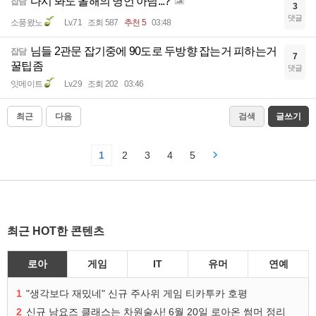
다시 봐도 올해의 명언 아님...?
잡담
3
댓글
소풍왔노
Lv.71
조회 587
추천 5
03:48
님들 2관문 잡기중에 90도로 두방향 잡는거 피하는거
잡담
7
꿀팁좀
댓글
잇메이트
Lv.29
조회 202
03:46
최근
다음
검색
글쓰기
1
2
3
4
5
최근 HOT한 콘텐츠
로아
게임
IT
유머
연예
1
"생각보다 재밌네" 신규 주사위 게임 티카투카 호평
2
신규 남요즈 클래스는 차원술사! 6월 20일 로아온 썸머 정리