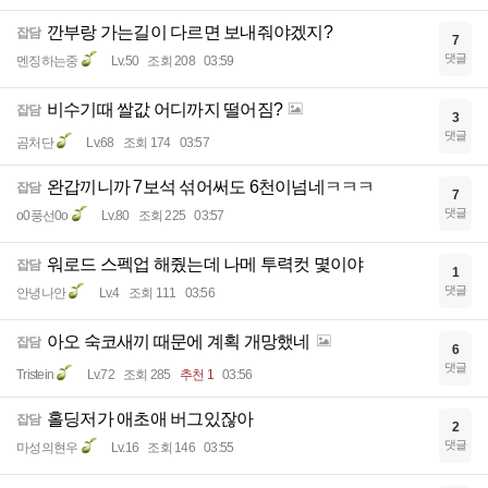
깐부랑 가는길이 다르면 보내줘야겠지?
잡담
7
댓글
멘징하는중
Lv.50
조회 208
03:59
비수기때 쌀값 어디까지 떨어짐?
잡담
3
댓글
곰처단
Lv.68
조회 174
03:57
완갑끼니까 7보석 섞어써도 6천이넘네ㅋㅋㅋ
잡담
7
댓글
o0풍선0o
Lv.80
조회 225
03:57
워로드 스펙업 해줬는데 나메 투력컷 몇이야
잡담
1
댓글
안녕나안
Lv.4
조회 111
03:56
아오 숙코새끼 때문에 계획 개망했네
잡담
6
댓글
Tristein
Lv.72
조회 285
추천 1
03:56
홀딩저가 애초애 버그있잖아
잡담
2
댓글
마성의현우
Lv.16
조회 146
03:55