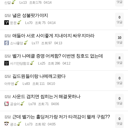
댓글
산갈
Lv.13
조회 176
04:14
낼은 성불팟가야지
잡담
0
댓글
둔둔
Lv.70
조회 75
04:14
애들아 서로 사이좋게 지내야지 싸우지마라
잡담
10
댓글
소나좋앙
Lv.77
조회 97
04:13
벨가 나메클 증명 어케함? 이번엔 칭호도 없는데
잡담
8
댓글
사기안당함요
Lv.25
조회 286
04:12
길드원들이랑 나메깨고왔다
잡담
0
댓글
아우덴
Lv.83
조회 111
04:10
사운드 겹치면 씹히는거 해결못하나
잡담
0
댓글
공숭이
Lv.78
조회 71
04:06
근데 벨가는 홀딩저가랑 저가 타격감이 왤캐 구림??
잡담
0
댓글
광소
Lv.73
조회 82
04:05