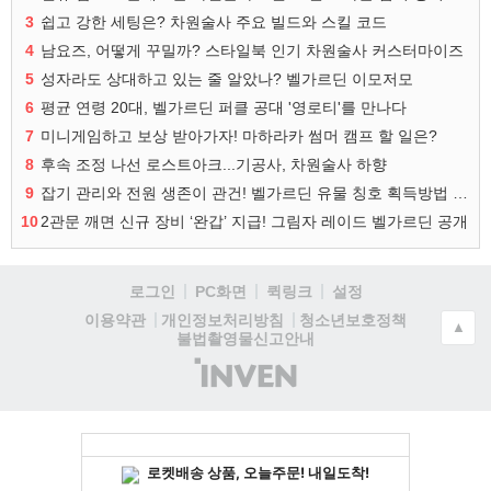
3
쉽고 강한 세팅은? 차원술사 주요 빌드와 스킬 코드
4
남요즈, 어떻게 꾸밀까? 스타일북 인기 차원술사 커스터마이즈
5
성자라도 상대하고 있는 줄 알았나? 벨가르딘 이모저모
6
평균 연령 20대, 벨가르딘 퍼클 공대 '영로티'를 만나다
7
미니게임하고 보상 받아가자! 마하라카 썸머 캠프 할 일은?
8
후속 조정 나선 로스트아크...기공사, 차원술사 하향
9
잡기 관리와 전원 생존이 관건! 벨가르딘 유물 칭호 획득방법 정리
10
2관문 깨면 신규 장비 ‘완갑’ 지급! 그림자 레이드 벨가르딘 공개
로그인
PC화면
퀵링크
설정
청소년보호정책
이용약관
개인정보처리방침
▲
불법촬영물신고안내
(주)
인
벤