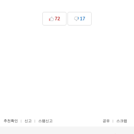
72
17
추천확인
신고
스팸신고
공유
스크랩