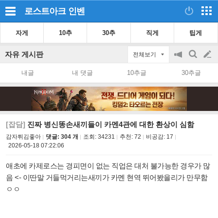
로스트아크
인벤
자게
10추
30추
직게
팁게
자유 게시판
전체보기
공
검
글
지
색
내글
내 댓글
10추글
30추글
on/off
쓰
기
[잡담]
진짜 병신똥손새끼들이 카멘4관에 대한 환상이 심함
감자튀김좋아
댓글: 304 개
조회:
34231
추천:
72
비공감:
17
2026-05-18 07:22:06
애초에 카제로스는 경피면이 없는 직업은 대처 불가능한 경우가 많
음 <- 이딴말 거들먹거리는새끼가 카멘 현역 뛰어봤을리가 만무함
ㅇㅇ