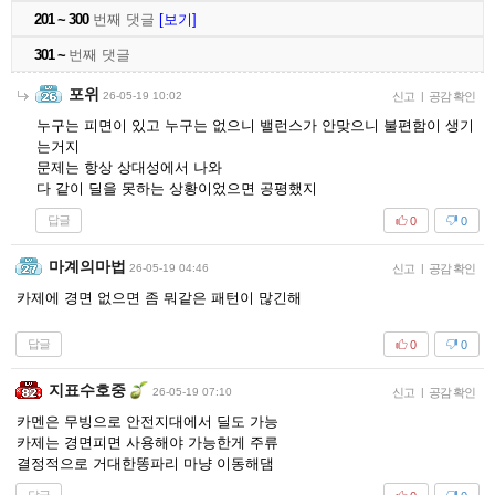
201 ~ 300
번째 댓글
[보기]
301 ~
번째 댓글
포위
26-05-19 10:02
신고
|
공감 확인
누구는 피면이 있고 누구는 없으니 밸런스가 안맞으니 불편함이 생기
는거지
문제는 항상 상대성에서 나와
다 같이 딜을 못하는 상황이었으면 공평했지
답글
0
0
마계의마법
26-05-19 04:46
신고
|
공감 확인
카제에 경면 없으면 좀 뭐같은 패턴이 많긴해
답글
0
0
지표수호중
26-05-19 07:10
신고
|
공감 확인
카멘은 무빙으로 안전지대에서 딜도 가능
카제는 경면피면 사용해야 가능한게 주류
결정적으로 거대한똥파리 마냥 이동해댐