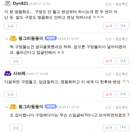
Dyn821
26-05-17 12:52
신고
|
공감 확인
이 분 명품화도.. 구멍도 안 뚫고 변성부터 하시는게 한 두 번이 아
닌 듯. 칼도 구멍도 명품화도 안하고 변상 막하시네 ㅋㅋㅋ
답글
0
0
동그리동동이
26-05-17 12:57
신고
|
공감 확인
헉 구멍뚫는건 생각을못했네요 허허..앞으론 구멍뚫어서 넣어야겠어
요..올라간다고 업글만해서 ㅎㅎ
답글
0
0
사브레
26-05-17 13:08
신고
|
공감 확인
다음부턴 구멍뚫고, 담금질하고, 명품화하고 이 세개 다 한후에 변성 ㄱㄱ
답글
0
0
동그리동동이
26-05-17 13:16
신고
|
공감 확인
오 감사합니다 구멍에다가는 무슨 스킬글씨?아니고 보석하면되겠죠 ?
답글
0
0