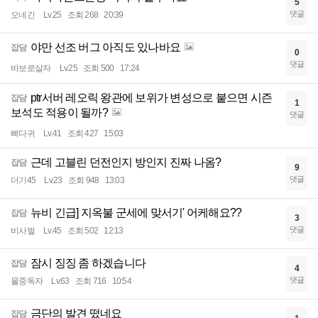
5
댓글
오네긴
Lv.25
조회 268
20:39
야만 선조 버그 아직도 있나바요
잡담
0
댓글
바보로살자
Lv.25
조회 500
17:24
ptr서버 레오릭 왕관에 보위가 변성으로 붙으면 시즌
잡담
1
보석도 적용이 될까?
댓글
삐다귀
Lv.41
조회 427
15:03
근데 고블린 던전인지 방인지 진짜 나옴?
잡담
9
댓글
더기45
Lv.23
조회 948
13:03
뉴비 긴급] 지옥불 군세에 맞서기' 어케해요??
잡담
3
댓글
비사벌
Lv.45
조회 502
12:13
잠시 징징 좀 하겠습니다
잡담
4
댓글
물중독자
Lv.63
조회 716
10:54
금단의 발견 떴네요
잡담