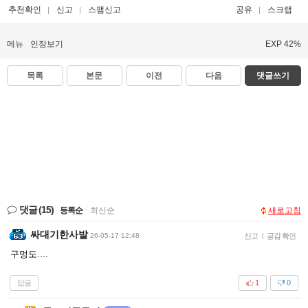
추천확인
신고
스팸신고
공유
스크랩
메뉴
인장보기
EXP 42%
목록
본문
이전
다음
댓글쓰기
댓글
(15)
등록순
|
최신순
새로고침
싸대기한사발
26-05-17 12:48
신고
|
공감 확인
구멍도....
답글
1
0