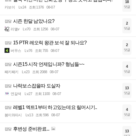
18
댓글
카보이
Lv.24
조회 1376
08-07
시즌 한달 남았나요?
잡담
2
댓글
리엘v
Lv.70
조회 1256
08-07
15 PTR 레오릭 왕관 보석 잘 되나요?
잡담
2
댓글
버무스
Lv.76
조회 755
08-07
시즌15 시작 언제입니꽈? 형님들~~
잡담
4
댓글
째키째키
Lv.23
조회 2088
08-07
나락보스잡을따 도살자
잡담
13
댓글
연갈색
Lv.27
조회 1100
08-07
레벨1 엑트1부터 하고있는데요 릴머시기..
잡담
4
댓글
봄이와따시
Lv.13
조회 596
08-07
후변성 준비완료...
잡담
13
댓글