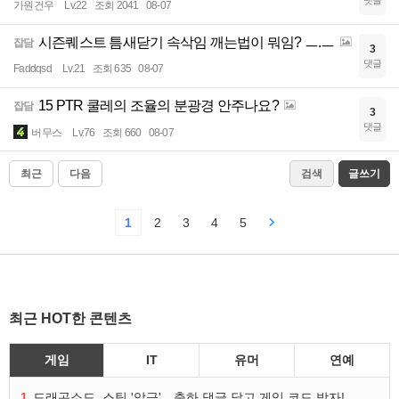
가원건우
Lv.22
조회 2041
08-07
시즌퀘스트 틈새닫기 속삭임 깨는법이 뭐임? ㅡ.ㅡ
잡담
3
댓글
Faddqsd
Lv.21
조회 635
08-07
15 PTR 쿨레의 조율의 분광경 안주나요?
잡담
3
댓글
버무스
Lv.76
조회 660
08-07
최근
다음
검색
글쓰기
1
2
3
4
5
최근 HOT한 콘텐츠
게임
IT
유머
연예
1
드래곤소드, 스팀 '압긍'…축하 댓글 달고 게임 코드 받자!