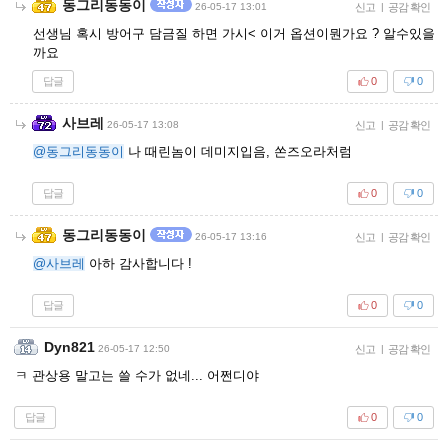
동그리동동이
26-05-17 13:01
신고
|
공감 확인
선생님 혹시 방어구 담금질 하면 가시< 이거 옵션이뭔가요 ? 알수있을
까요
답글
0
0
사브레
26-05-17 13:08
신고
|
공감 확인
@동그리동동이
나 때린놈이 데미지입음, 쏜즈오라처럼
답글
0
0
동그리동동이
26-05-17 13:16
신고
|
공감 확인
@사브레
아하 감사합니다 !
답글
0
0
Dyn821
26-05-17 12:50
신고
|
공감 확인
ㅋ 관상용 말고는 쓸 수가 없네... 어쩐디야
답글
0
0