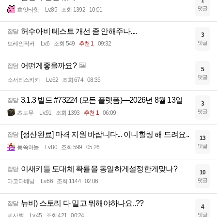
1
댓글
흐앗타핫
Lv.85
조회 1392
10:01
허수아비 테스트 개선 좀 안해주나....
잡담
3
댓글
브레인픽커
Lv.6
조회 549
추천 1
09:32
어떤게좋을까요?
잡담
5
댓글
소서리스키키
Lv.62
조회 674
08:35
3.1.3 빌드 #73224 (모든 플랫폼)—2026년 8월 13일
잡담
3
댓글
츠토무
Lv.91
조회 1393
추천 1
06:09
[정산완료] 마격 지원 바랍니다... 이니힐링 해 드려요..
잡담
13
댓글
동쪽하늘
Lv.80
조회 599
05:26
이새키들 도대체 확률을 동일하게설정한게맞나?
잡담
10
댓글
다코다베닝
Lv.66
조회 1144
02:06
뉴비) 스토리 다 밀고 뭐해야하나요..??
잡담
4
댓글
비사벌
Lv.45
조회 421
00:24