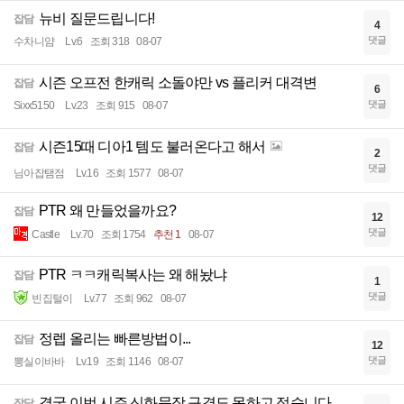
뉴비 질문드립니다!
잡담
4
댓글
수차니얌
Lv.6
조회 318
08-07
시즌 오프전 한캐릭 소돌야만 vs 플리커 대격변
잡담
6
댓글
Sixx5150
Lv.23
조회 915
08-07
시즌15때 디아1 템도 불러온다고 해서
잡담
2
댓글
님아잡탬점
Lv.16
조회 1577
08-07
PTR 왜 만들었을까요?
잡담
12
댓글
Castle
Lv.70
조회 1754
추천 1
08-07
PTR ㅋㅋ캐릭복사는 왜 해놨냐
잡담
1
댓글
빈집털이
Lv.77
조회 962
08-07
정렙 올리는 빠른방법이...
잡담
12
댓글
뽕실이바바
Lv.19
조회 1146
08-07
결국 이번 시즌 신화문장 구경도 못하고 접습니다.
잡담