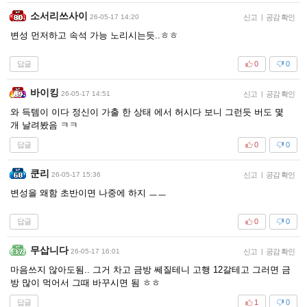
소서리쓰사이
26-05-17 14:20
신고
|
공감 확인
변성 먼저하고 속석 가능 노리시는듯..ㅎㅎ
답글
0
0
바이킹
26-05-17 14:51
신고
|
공감 확인
와 득템이 이다 정신이 가출 한 상태 에서 허시다 보니 그런듯 버도 몇
개 날려봤음 ㅋㅋ
답글
0
0
쿤리
26-05-17 15:36
신고
|
공감 확인
변성을 왜함 초반이면 나중에 하지 ㅡㅡ
답글
0
0
무삽니다
26-05-17 16:01
신고
|
공감 확인
마음쓰지 않아도됨.. 그거 차고 금방 쎄질테니 고행 12갈테고 그러면 금
방 많이 먹어서 그때 바꾸시면 됨 ㅎㅎ
답글
1
0