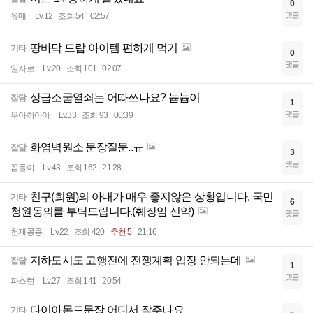
0
댓글
유매
Lv.12
조회 54
02:57
땅바닥 드랍 아이템 편하게 먹기
기타
0
댓글
일자로
Lv.20
조회 101
02:07
상급소굴열쇠는 어따쓰나요? 늅늅이
잡담
1
댓글
우아하아아
Lv.33
조회 93
00:39
화염벽원소 문장질문..ㅠ
잡담
3
댓글
꼼돌이
Lv.43
조회 162
21:28
친구(회원)의 아내가 매우 좋지않은 상황입니다. 국민
기타
6
청원동의를 부탁드립니다.(췌장암 신약)
댓글
천재콩콩
Lv.22
조회 420
추천 5
21:16
지하도시도 고행전에 전쟁계획 입장 안되는데
잡담
1
댓글
파스턴
Lv.27
조회 141
20:54
다이아몬드문장 어디서 잘주나요
기타