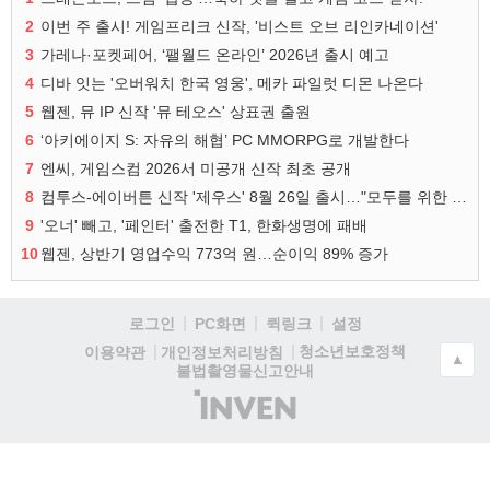
2
이번 주 출시! 게임프리크 신작, '비스트 오브 리인카네이션'
3
가레나·포켓페어, ‘팰월드 온라인’ 2026년 출시 예고
4
디바 잇는 '오버워치 한국 영웅', 메카 파일럿 디몬 나온다
5
웹젠, 뮤 IP 신작 '뮤 테오스' 상표권 출원
6
‘아키에이지 S: 자유의 해협’ PC MMORPG로 개발한다
7
엔씨, 게임스컴 2026서 미공개 신작 최초 공개
8
컴투스-에이버튼 신작 '제우스' 8월 26일 출시…"모두를 위한 경쟁"
9
'오너' 빼고, '페인터' 출전한 T1, 한화생명에 패배
10
웹젠, 상반기 영업수익 773억 원…순이익 89% 증가
로그인
PC화면
퀵링크
설정
청소년보호정책
이용약관
개인정보처리방침
▲
불법촬영물신고안내
(주)
인
벤