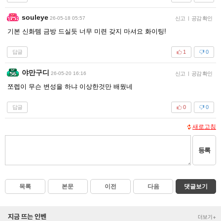
souleye
26-05-18 05:57
신고
|
공감 확인
기본 신화템 금방 드실듯 너무 미련 갖지 마셔요 화이팅!
답글
1
0
야만구디
26-05-20 16:16
신고
|
공감 확인
쪼렙이 무슨 변성을 하냐 이상한것만 배웠네
답글
0
0
새로고침
등록
목록
본문
이전
다음
댓글보기
지금 뜨는 인벤
더보기+