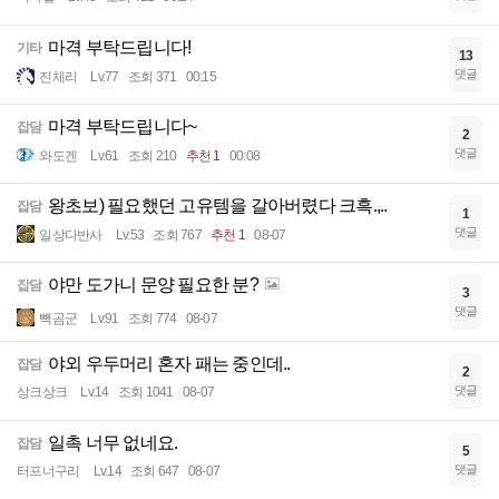
마격 부탁드립니다!
기타
13
댓글
진체리
Lv.77
조회 371
00:15
마격 부탁드립니다~
잡담
2
댓글
와도겐
Lv.61
조회 210
추천 1
00:08
왕초보) 필요했던 고유템을 갈아버렸다 크흑.,..
잡담
1
댓글
일상다반사
Lv.53
조회 767
추천 1
08-07
야만 도가니 문양 필요한 분?
잡담
3
댓글
빽곰군
Lv.91
조회 774
08-07
야외 우두머리 혼자 패는 중인데..
잡담
2
댓글
상크상크
Lv.14
조회 1041
08-07
일촉 너무 없네요.
잡담
5
댓글
터프너구리
Lv.14
조회 647
08-07