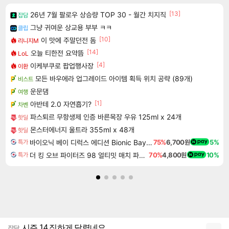
[13]
26년 7월 팔로우 상승량 TOP 30 - 월간 치지직
잡담
그냥 귀여운 상교용 부부 ㅋㅋ
클립
[10]
이 맛에 주말던전 돔
리니지M
[14]
오늘 티한전 요약뜸
LoL
[4]
이케부쿠로 팝업행사장
이환
모든 바우에라 업그레이드 아이템 획득 위치 공략 (89개)
비스트
운문댐
여행
[1]
아반테 2.0 자연흡기?
차벤
파스퇴르 무항생제 인증 바른목장 우유 125ml x 24개
핫딜
몬스터에너지 울트라 355ml x 48개
핫딜
바이오닉 베이 디럭스 에디션 Bionic Bay Deluxe Edition
75%
6,700원
5%
특가
더 킹 오브 파이터즈 98 얼티밋 매치 파이널 에디션 THE KING OF FIGHTERS 98 ULTIMATE MATCH FINAL EDITION
70%
4,800원
10%
특가
시즌 14 징하게 달렸네요
잡담