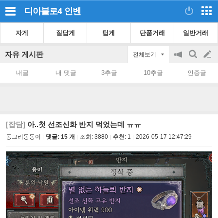
디아블로4
인벤
자게
질답게
팁게
단품거래
일반거래
자유 게시판
전체보기
공
검
글
지
색
내글
내 댓글
3추글
10추글
인증글
on/off
쓰
기
[잡담]
아..첫 선조신화 반지 먹었는데 ㅠㅠ
동그리동동이
댓글: 15 개
조회:
3880
추천:
1
2026-05-17 12:47:29