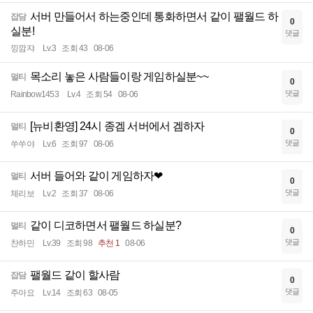
서버 만들어서 하는중인데 통화하면서 같이 팰월드 하
잡담
0
실분!
댓글
낑깜쟈
Lv.3
조회 43
08-06
목소리 놓은 사람들이랑 게임하실분~~
멀티
0
댓글
Rainbow1453
Lv.4
조회 54
08-06
[뉴비환영] 24시 종겜 서버에서 겜하자
멀티
0
댓글
쑤쑤야
Lv.6
조회 97
08-06
서버 들어와 같이 게임하자❤
멀티
0
댓글
체리보
Lv.2
조회 37
08-06
같이 디코하면서 팰월드 하실분?
멀티
0
댓글
찬하민
Lv.39
조회 98
추천 1
08-06
팰월드 같이 할사람
잡담
0
댓글
주아요
Lv.14
조회 63
08-05