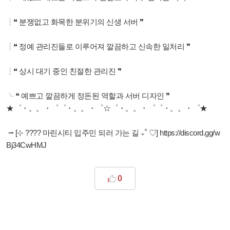
⁠┆❝ 분쟁없고 화목한 분위기의 신생 서버 ❞
⁠┆❝ 정예 관리진들로 이루어져 깔끔하고 신속한 일처리 ❞
⁠┆❝ 상시 대기 중인 친절한 관리진 ❞
╰ ❝ 예쁘고 깔끔하게 정돈된 역할과 서버 디자인 ❞
★゜・。。・゜゜・。。・゜☆゜・。。・゜゜・。。・゜★
⭢ [⊹ ???? 마린시티 입주민 되러 가는 길 ₊˚ ♡] https://discord.gg/w
Bj34CwHMJ
0