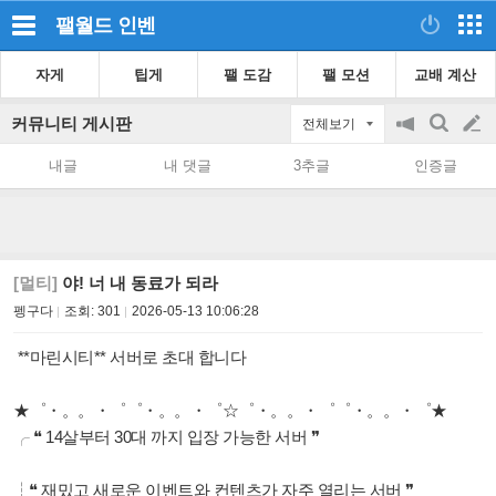
팰월드
인벤
자게
팁게
팰 도감
팰 모션
교배 계산
커뮤니티 게시판
전체보기
공
검
글
지
색
내글
내 댓글
3추글
인증글
on/off
쓰
기
[멀티]
야! 너 내 동료가 되라
펭구다
조회:
301
2026-05-13 10:06:28
**마린시티** 서버로 초대 합니다
★゜・。。・゜゜・。。・゜☆゜・。。・゜゜・。。・゜★
╭ ❝ 14살부터 30대 까지 입장 가능한 서버 ❞
⁠┆❝ 재밌고 새로운 이벤트와 컨텐츠가 자주 열리는 서버 ❞