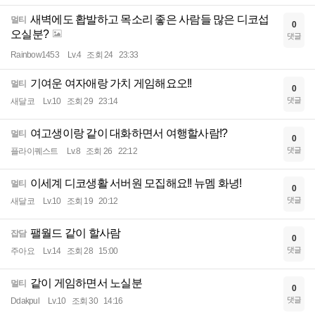
새벽에도 홥발하고 목소리 좋은 사람들 많은 디코섭
멀티
0
오실분?
댓글
Rainbow1453
Lv.4
조회 24
23:33
기여운 여자애랑 가치 게임해요오!!
멀티
0
댓글
새달코
Lv.10
조회 29
23:14
여고생이랑 같이 대화하면서 여행할사람!?
멀티
0
댓글
플라이퀘스트
Lv.8
조회 26
22:12
이세계 디코생활 서버원 모집해요!! 뉴멤 화녕!
멀티
0
댓글
새달코
Lv.10
조회 19
20:12
팰월드 같이 할사람
잡담
0
댓글
주아요
Lv.14
조회 28
15:00
같이 게임하면서 노실분
멀티
0
댓글
Ddakpul
Lv.10
조회 30
14:16