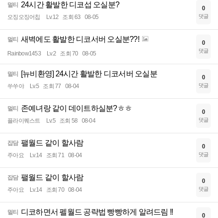
24시간 활발한 디코섭 오실분?
멀티
0
댓글
오징오징어칩
Lv.12
조회 63
08-05
새벽에도 활발한 디코서버 오실분??!
멀티
0
댓글
Rainbow1453
Lv.2
조회 70
08-05
[뉴비환영] 24시간 활발한 디코서버 오실분
멀티
0
댓글
쑤쑤야
Lv.5
조회 77
08-04
존예녀랑 같이 데이트하실분?ㅎㅎ
멀티
0
댓글
플라이퀘스트
Lv.5
조회 58
08-04
팰월드 같이 할사람
잡담
0
댓글
주아요
Lv.14
조회 71
08-04
팰월드 같이 할사람
잡담
0
댓글
주아요
Lv.14
조회 70
08-04
디코하면서 펠월드 공략법 빵빵하게 알려드림 !!
멀티
0