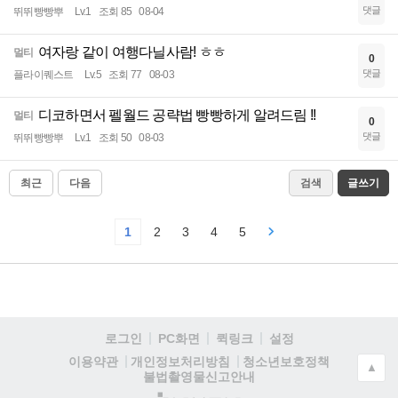
댓글
뛰뛰빵빵뿌
Lv.1
조회 85
08-04
여자랑 같이 여행다닐사람! ㅎㅎ
멀티
0
댓글
플라이퀘스트
Lv.5
조회 77
08-03
디코하면서 펠월드 공략법 빵빵하게 알려드림 !!
멀티
0
댓글
뛰뛰빵빵뿌
Lv.1
조회 50
08-03
최근
다음
검색
글쓰기
1
2
3
4
5
로그인
PC화면
퀵링크
설정
청소년보호정책
이용약관
개인정보처리방침
▲
불법촬영물신고안내