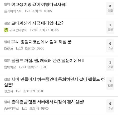
여고생이랑 같이 여행다닐사람!
멀티
0
댓글
플라이퀘스트
Lv.7
조회 59
08-05
교배계산기 지금 에러있나요?
질문
1
댓글
귀여운디붕이
Lv.60
조회 77
08-05
24시 종겜디코섭에서 같이 하실 분
멀티
0
댓글
Du3dn
Lv.13
조회 55
08-05
팰월드 거점, 팰, 캐릭터 관련 질문이에요!!!
질문
1
댓글
햄볶회로
Lv.13
조회 97
08-05
서버 만들어서 하는중인데 통화하면서 같이 팰월드 하
잡담
1
실분!
댓글
낑깜쟈
Lv.3
조회 359
08-05
존예존남 많은 서버에서 다같이 겜하실분!
멀티
0
댓글
승현디듀벨
Lv.1
조회 48
08-05