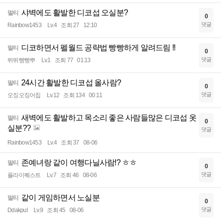
샤벽에도 활발한 디코섭 오실분?
멀티
0
댓글
Rainbow1453
Lv.4
조회 27
12:10
디코하면서 펠월드 공략법 빵빵하게 알려드림 !!
멀티
0
댓글
뛰뛰빵빵뿌
Lv.1
조회 77
01:13
24시간 활발한 디코섭 올사람?
멀티
0
댓글
오징오징어칩
Lv.12
조회 134
00:11
새벽에도 활발하고 목소리 좋은 사람들많은 디코섭 옷
멀티
0
실분??
댓글
Rainbow1453
Lv.4
조회 37
08-06
존예녀랑 같이 여행다닐사람!? ㅎㅎ
멀티
0
댓글
플라이퀘스트
Lv.7
조회 46
08-06
같이 게임하면서 노실분
멀티
0
댓글
Ddakpul
Lv.9
조회 45
08-06