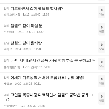
디코하면서 같이 팰월드 할사람?
멀티
0
댓글
오징오징어칩
Lv.12
조회 46
13:39
팰월드 같이 하실 분
멀티
0
댓글
은호애옹
Lv.21
조회 21
13:30
팰월드 같이 할사람
잡담
0
댓글
주아요
Lv.14
조회 30
11:28
[파이 서버] 24시간 접속 가능! 함께 하실 분 구해요!
멀티
0
댓글
또아잉또이잉
Lv.10
조회 107
04:37
이세계 디코생활 서버원 모집해요!! 뉴멤 화녕!
멀티
0
댓글
새달코
Lv.10
조회 28
00:11
고인물 목좋녀랑 디코하면서 팰월드 공략법 공유 ㄱ
멀티
0
ㄱ?
댓글
뛰뛰빵빵뿌
Lv.1
조회 30
23:36