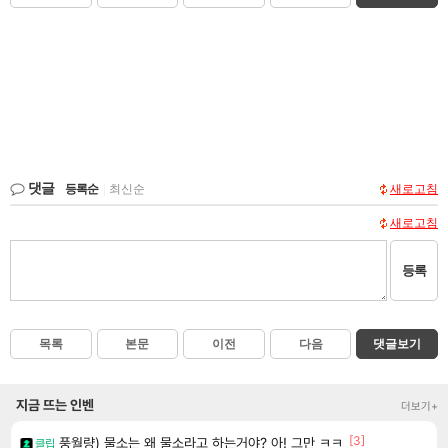
댓글
등록순
|
최신순
새로고침
새로고침
등록
목록
본문
이전
다음
댓글보기
지금 뜨는 인벤
더보기+
[3]
풍월량) 물소는 왜 물소라고 하는거야? 아! 그만 ㅋㅋ
클립