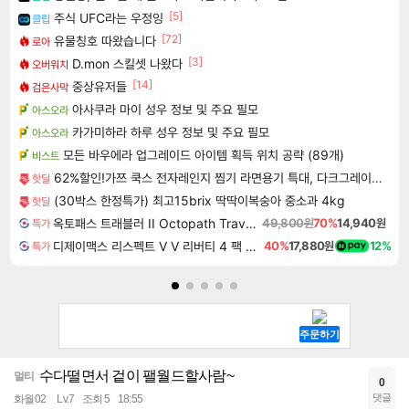
[5]
주식 UFC라는 우정잉
클립
[72]
유물칭호 따왔습니다
로아
[3]
D.mon 스킬셋 나왔다
오버워치
[14]
중상유저들
검은사막
아사쿠라 마이 성우 정보 및 주요 필모
아스오라
카가미하라 하루 성우 정보 및 주요 필모
아스오라
모든 바우에라 업그레이드 아이템 획득 위치 공략 (89개)
비스트
62%할인!가쯔 쿡스 전자레인지 찜기 라면용기 특대, 다크그레이, 1L, 2개
핫딜
(30박스 한정특가) 최고15brix 딱딱이복숭아 중소과 4kg
핫딜
옥토패스 트래블러 II Octopath Traveler II
49,800원
70%
14,940원
특가
디제이맥스 리스펙트 V V 리버티 4 팩 DJMAX RESPECT V V Liberty 4 Pack DLC
40%
17,880원
12%
특가
수다떨면서 겉이 팰월드할사람~
멀티
0
댓글
화월02
Lv.7
조회 5
18:55