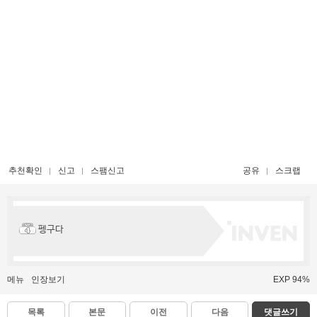
추천확인
신고
스팸신고
공유
스크랩
펭구다
메뉴
인장보기
EXP 94%
목록
본문
이전
다음
댓글쓰기