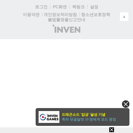
로그인
PC화면
퀵링크
설정
청소년보호정책
이용약관
개인정보처리방침
▲
불법촬영물신고안내
(주)
인
벤
드래곤소드 '압긍' 달성 기념
축하 댓글달면 10 명에게 코드 증정