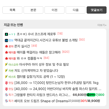
목록
본문
이전
다음
댓글보기
지금 뜨는 인벤
더보기+
[18]
초ㅇㅎ) 수녀 코스프레 제로투
ㅗㅜㅑ
[93]
역대급 끝까지간다.사건사고 유튜브 불법 소개팅
정보
[49]
쫀지 실시간
로아
[620]
메이플 렉걸리는 애들은 참고해라
메이플
[64]
와 ㅁㅊ 컴플뜸ㅋㅋ
메이플
아사쿠라 마이 성우 정보 및 주요 필모
아스오라
저도 신차계약하고 차 받았습니다
차벤
챕터별 길찾기/지도 공략 (1 ~ 12장)
비스트
[36,000 -> 17,000] 탕만드는남자 한우나주곰탕 밀키트 1kg
핫딜
[40,000 -> 24,900] 어반다이닝 바지락 술찜 파스타 밀키트 819g x 2개
핫딜
그랑블루 판타지 리링크 엔드리스 라그나로크 Granblue Fantasy Relink Endless Ragnarok
66,800원
7,000
특가
셰이프 오브 드림즈 Shape of Dreams
27,000원
30%
18,900원
특가