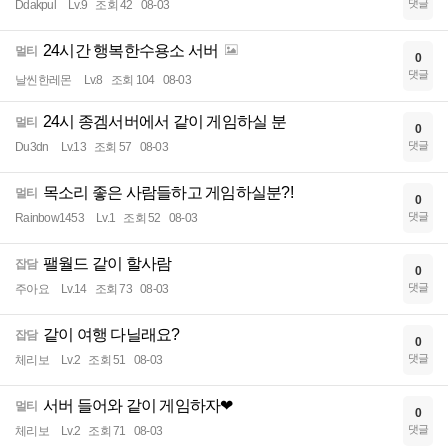
댓글
Ddakpul
Lv.9
조회 42
08-03
24시간 행복한수용소 서버
멀티
0
댓글
날씬한레몬
Lv.8
조회 104
08-03
24시 종겜서버에서 같이 게임하실 분
멀티
0
댓글
Du3dn
Lv.13
조회 57
08-03
목소리 좋은 사람들하고 게임하실분?!
멀티
0
댓글
Rainbow1453
Lv.1
조회 52
08-03
팰월드 같이 할사람
잡담
0
댓글
주아요
Lv.14
조회 73
08-03
같이 여행 다닐래요?
잡담
0
댓글
체리보
Lv.2
조회 51
08-03
서버 들어와 같이 게임하자❤
멀티
0
댓글
체리보
Lv.2
조회 71
08-03