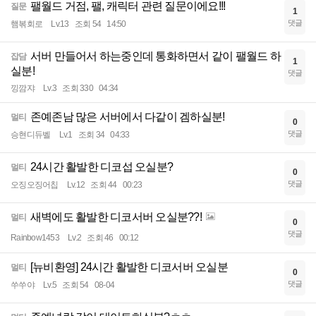
팰월드 거점, 팰, 캐릭터 관련 질문이에요!!!
질문
1
댓글
햄볶회로
Lv.13
조회 54
14:50
서버 만들어서 하는중인데 통화하면서 같이 팰월드 하
잡담
1
실분!
댓글
낑깜쟈
Lv.3
조회 330
04:34
존예존남 많은 서버에서 다같이 겜하실분!
멀티
0
댓글
승현디듀벨
Lv.1
조회 34
04:33
24시간 활발한 디코섭 오실분?
멀티
0
댓글
오징오징어칩
Lv.12
조회 44
00:23
새벽에도 활발한 디코서버 오실분??!
멀티
0
댓글
Rainbow1453
Lv.2
조회 46
00:12
[뉴비환영] 24시간 활발한 디코서버 오실분
멀티
0
댓글
쑤쑤야
Lv.5
조회 54
08-04