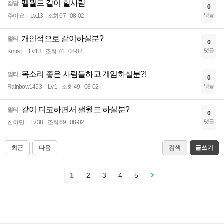
팰월드 같이 할사람
잡담
0
댓글
주아요
Lv.13
조회 67
08-02
개인적으로 같이하실분?
멀티
0
댓글
Kmiso
Lv.13
조회 74
08-02
목소리 좋은 사람들하고 게임하실분?!
멀티
0
댓글
Rainbow1453
Lv.1
조회 49
08-02
같이 디코하면서 팰월드 하실분?
멀티
0
댓글
찬하민
Lv.38
조회 69
08-02
최근
다음
검색
글쓰기
1
2
3
4
5