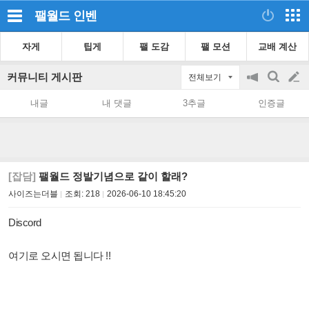
팰월드
인벤
자게
팁게
팰 도감
팰 모션
교배 계산
커뮤니티 게시판
전체보기
공
검
글
지
색
내글
내 댓글
3추글
인증글
on/off
쓰
기
[잡담]
팰월드 정발기념으로 같이 할래?
사이즈는더블
조회:
218
2026-06-10 18:45:20
Discord
여기로 오시면 됩니다 !!