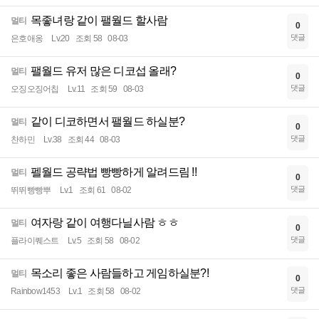
목좋녀랑 같이 팰월드 할사람
멀티
0
댓글
은호애옹
Lv.20
조회 58
08-03
팰월드 유저 많은 디코섭 올래?
멀티
0
댓글
오징오징어칩
Lv.11
조회 59
08-03
같이 디코하면서 팰월드 하실분?
멀티
0
댓글
찬하민
Lv.38
조회 44
08-03
펠월드 공략법 빵빵하게 알려드림 !!
멀티
0
댓글
뛰뛰빵빵뿌
Lv.1
조회 61
08-02
여자랑 같이 여행다닐사람 ㅎㅎ
멀티
0
댓글
플라이퀘스트
Lv.5
조회 58
08-02
목소리 좋은 사람들하고 게임하실분?!
멀티
0
댓글
Rainbow1453
Lv.1
조회 58
08-02