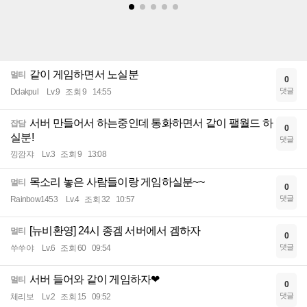
같이 게임하면서 노실분
멀티
0
댓글
Ddakpul
Lv.9
조회 9
14:55
서버 만들어서 하는중인데 통화하면서 같이 팰월드 하
잡담
0
실분!
댓글
낑깜쟈
Lv.3
조회 9
13:08
목소리 놓은 사람들이랑 게임하실분~~
멀티
0
댓글
Rainbow1453
Lv.4
조회 32
10:57
[뉴비환영] 24시 종겜 서버에서 겜하자
멀티
0
댓글
쑤쑤야
Lv.6
조회 60
09:54
서버 들어와 같이 게임하자❤
멀티
0
댓글
체리보
Lv.2
조회 15
09:52