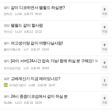
같이 디코하면서 팰월드 하실분?
멀티
0
댓글
찬하민
Lv.39
조회 75
00:41
팰월드 같이 할사람
잡담
0
댓글
주아요
Lv.14
조회 22
22:22
여고생이랑 같이 여행다닐사람!
멀티
0
댓글
플라이퀘스트
Lv.7
조회 37
21:04
[파이 서버] 24시간 접속 가능! 함께 하실 분 구해요!
멀티
0
댓글
또아잉또이잉
Lv.9
조회 49
20:49
교배계산기 지금 에러있나요?
질문
1
댓글
귀여운디붕이
Lv.60
조회 48
18:47
24시 종겜디코섭에서 같이 하실 분
멀티
0
댓글
Du3dn
Lv.13
조회 33
18:35