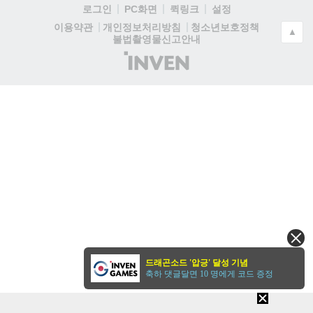
로그인
PC화면
퀵링크
설정
청소년보호정책
이용약관
개인정보처리방침
▲
불법촬영물신고안내
(주)
인
벤
드래곤소드 '압긍' 달성 기념
축하 댓글달면 10 명에게 코드 증정