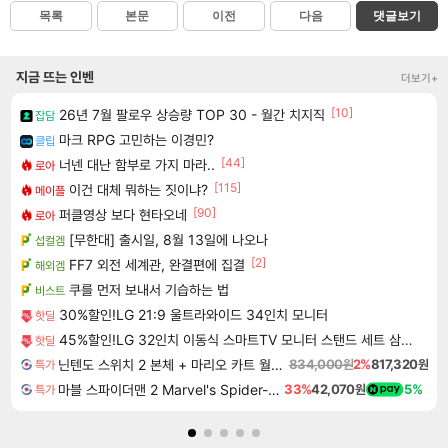
목록
본문
이전
다음
댓글보기
지금 뜨는 인벤
더보기+
[10]
26년 7월 팔로우 상승량 TOP 30 - 월간 치지직
잡담
마크 RPG 고민하는 이경민?
클립
[44]
너넨 대난 함부로 가지 마라..
로아
[115]
이건 대체 뭐하는 짓이냐?
메이플
[90]
퍼클영상 보다 현타오네
로아
[무한대] 출시일, 8월 13일에 나오나
섭컬겜
[2]
FF7 외전 세계관, 완결편에 집결
해외겜
쿠를 먼저 보내서 기습하는 법
비스트
30%할인!LG 21:9 울트라와이드 34인치 모니터
핫딜
45%할인!LG 32인치 이동식 스마트TV 모니터 스탠드 세트 삼탠바이미 스탠바이미
핫딜
닌텐도 스위치 2 본체 + 마리오 카트 월드 + 포켓몬 포코피아 번들
834,000원
2%
817,320원
특가
마블 스파이더맨 2 Marvel's Spider-Man 2
33%
42,070원
5%
특가