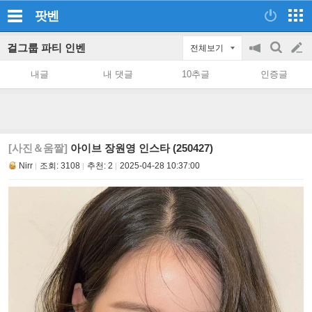
팟벤
걸그룹 파티 인벤
전체보기
공
검
글
지
색
내글
내 댓글
10추글
인증글
on/off
쓰
기
[사진＆움짤]
아이브 장원영 인스타 (250427)
Nirr
조회:
3108
추천:
2
2025-04-28 10:37:00