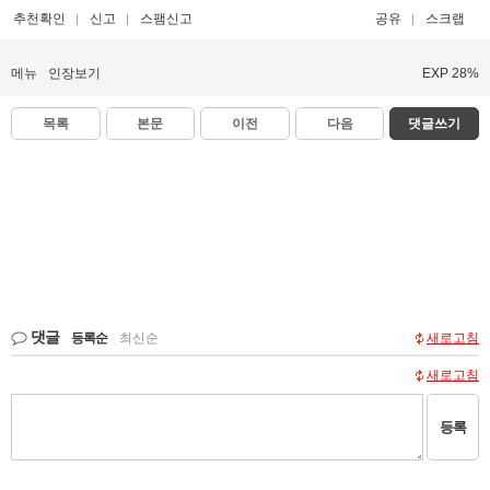
추천확인
신고
스팸신고
공유
스크랩
메뉴
인장보기
EXP 28%
목록
본문
이전
다음
댓글쓰기
댓글
등록순
|
최신순
새로고침
새로고침
등록