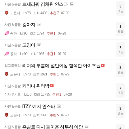
르세라핌 김채원 인스타
사진＆움짤
3
댓글
노윤서
Lv.78
조회 4430
추천 7
07-30
강아지
사진＆움짤
1
댓글
꽁하
Lv.90
조회 1794
추천 1
07-29
고양이
사진＆움짤
1
댓글
꽁하
Lv.90
조회 1985
추천 1
07-29
리더의 부름에 절반이상 참석한 아이즈원
걸그룹영상
3
댓글
노윤서
Lv.78
조회 2921
추천 1
07-29
카리나 워터밤
사진＆움짤
7
댓글
이시루시오
Lv.56
조회 10795
추천 1
07-28
ITZY 예지 인스타
사진＆움짤
3
댓글
노윤서
Lv.78
조회 7398
추천 5
07-27
흑발로 다시 돌아온 하투하 이안
사진＆움짤