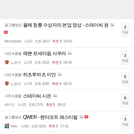
올해 청룡 수상자의 본업 영상 - 스테이씨 윤
걸그룹영상
2
댓글
Memorobot
Lv.33
조회 1603
추천 3
08-03
예쁜 르세라핌 사쿠라
사진＆움짤
3
댓글
노윤서
Lv.78
조회 2918
추천 3
08-03
하츠투하츠 이안
사진＆움짤
5
댓글
노윤서
Lv.78
조회 4560
추천 4
08-02
스테이씨 시은
사진＆움짤
0
댓글
배수민
Lv.35
조회 2576
추천 5
08-01
QWER - 펜타포트 패스티벌
걸그룹영상
3
댓글
Nino
Lv.90
조회 3293
추천 5
07-31