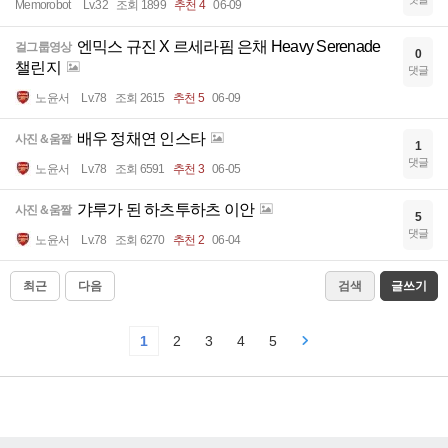
Memorobot
Lv.32
조회 1899
추천 4
06-09
엔믹스 규진 X 르세라핌 은채 Heavy Serenade
걸그룹영상
0
챌린지
댓글
노윤서
Lv.78
조회 2615
추천 5
06-09
배우 정채연 인스타
사진＆움짤
1
댓글
노윤서
Lv.78
조회 6591
추천 3
06-05
갸루가 된 하츠투하츠 이안
사진＆움짤
5
댓글
노윤서
Lv.78
조회 6270
추천 2
06-04
최근
다음
검색
글쓰기
1
2
3
4
5