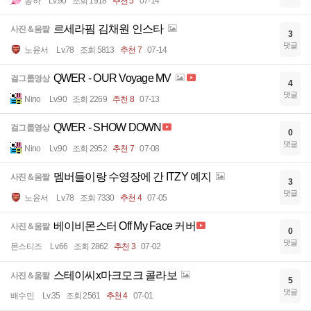
꽁하
Lv.90
조회 1918
추천 5
07-14
르세라핌 김채원 인스타
사진＆움짤
3
댓글
노윤서
Lv.78
조회 5813
추천 7
07-14
QWER - OUR Voyage MV
걸그룹영상
4
댓글
Nino
Lv.90
조회 2269
추천 8
07-13
QWER - SHOW DOWN
걸그룹영상
0
댓글
Nino
Lv.90
조회 2952
추천 7
07-08
멤버들이랑 수영장에 간 ITZY 예지
사진＆움짤
3
댓글
노윤서
Lv.78
조회 7330
추천 4
07-05
베이비몬스터 Off My Face 커버
사진＆움짤
0
댓글
몬스티즈
Lv.66
조회 2862
추천 3
07-02
스테이씨x마크모크 콜라보
사진＆움짤
5
댓글
배수민
Lv.35
조회 2561
추천 4
07-01