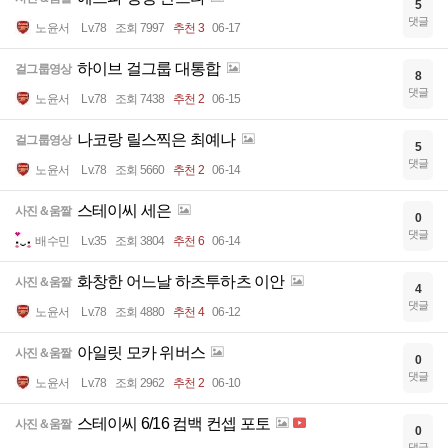
5
댓글
노윤서
Lv.78
조회 7997
추천 3
06-17
하이브 걸그룹 대통합
걸그룹영상
8
댓글
노윤서
Lv.78
조회 7438
추천 2
06-15
나코랑 릴스찍은 최예나
걸그룹영상
5
댓글
노윤서
Lv.78
조회 5660
추천 2
06-14
스테이씨 세은
사진＆움짤
0
댓글
배수민
Lv.35
조회 3804
추천 6
06-14
화창한 어느날 하츠투하츠 이안
사진＆움짤
4
댓글
노윤서
Lv.78
조회 4880
추천 4
06-12
아일릿 모카 위버스
사진＆움짤
0
댓글
노윤서
Lv.78
조회 2962
추천 2
06-10
스테이씨 6/16 컴백 컨셉 포토
사진＆움짤
0
댓글