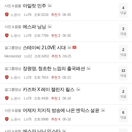
아일릿 민주
사진＆움짤
4
댓글
노윤서
Lv.78
조회 6218
추천 5
06-30
에스파 닝닝
사진＆움짤
3
댓글
노윤서
Lv.78
조회 7769
추천 2
06-30
스테이씨 2 L0VE 시대
걸그룹영상
2
댓글
Memorobot
Lv.32
조회 6450
추천 5
06-25
장원영, 청초한 느낌의 출국패션
걸그룹영상
13
댓글
노윤서
Lv.78
조회 7814
추천 5
06-23
카즈하 X 레이 챌린지 릴스
걸그룹영상
2
댓글
노윤서
Lv.78
조회 4436
추천 1
06-19
어제자 치지직 방송에 나온 엔믹스 설윤
사진＆움짤
6
댓글
노윤서
Lv.78
조회 8998
추천 4
06-18
에스파 닝닝 인스타
사진＆움짤