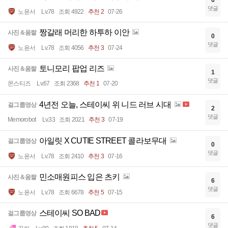
6
댓글
노윤서
Lv.78
조회 4922
추천 2
07-26
짱갈래 머리한 하투하 이안
사진＆움짤
0
댓글
노윤서
Lv.78
조회 4056
추천 3
07-24
토니모리 팝업 리즈
사진＆움짤
1
댓글
몬스티즈
Lv.67
조회 2368
추천 1
07-20
4년전 오늘, 스테이씨 위 니드 러브 시대
걸그룹영상
2
댓글
Memorobot
Lv.33
조회 2021
추천 3
07-19
아일릿 X CUTIE STREET 콜라보무대
걸그룹영상
0
댓글
노윤서
Lv.78
조회 2410
추천 3
07-16
민소매원피스 입은 츠키
사진＆움짤
6
댓글
노윤서
Lv.78
조회 6678
추천 5
07-15
스테이씨 SO BAD
걸그룹영상
6
댓글