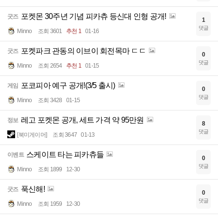
포켓몬 30주년 기념 피카츄 등신대 인형 공개!
굿즈
1
댓글
Minno
조회 3601
추천 1
01-16
포켓파크 관동의 이브이 회전목마 ㄷㄷ
굿즈
0
댓글
Minno
조회 2654
추천 1
01-15
포코피아 예구 공개!(3/5 출시)
게임
0
댓글
Minno
조회 3428
01-15
레고 포켓몬 공개, 세트 가격 약 95만원
정보
8
댓글
[북미게이머]
조회 3647
01-13
스케이트 타는 피카츄들
이벤트
0
댓글
Minno
조회 1899
12-30
푹신해!
굿즈
0
댓글
Minno
조회 1959
12-30