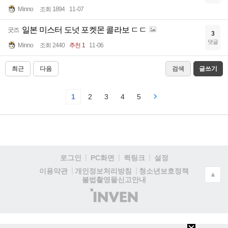
Minno
조회 1894
11-07
일본 미스터 도넛 포켓몬 콜라보 ㄷㄷ
굿즈
3
댓글
Minno
조회 2440
추천 1
11-06
최근
다음
검색
글쓰기
1
2
3
4
5
로그인
PC화면
퀵링크
설정
청소년보호정책
이용약관
개인정보처리방침
▲
불법촬영물신고안내
(주)
인
벤