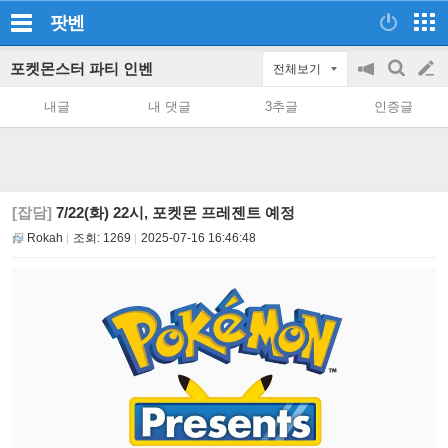
팟벤
포켓몬스터 파티 인벤
전체보기
공
검
글
지
색
내글
내 댓글
3추글
인증글
on/off
쓰
기
[잡담]
7/22(화) 22시, 포켓몬 프레젠트 예정
Rokah
조회:
1269
2025-07-16 16:46:48