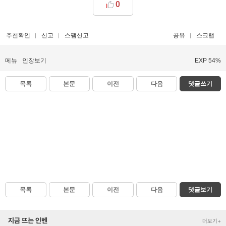
0
추천확인
신고
스팸신고
공유
스크랩
메뉴
인장보기
EXP 54%
목록
본문
이전
다음
댓글쓰기
목록
본문
이전
다음
댓글보기
지금 뜨는 인벤
더보기+