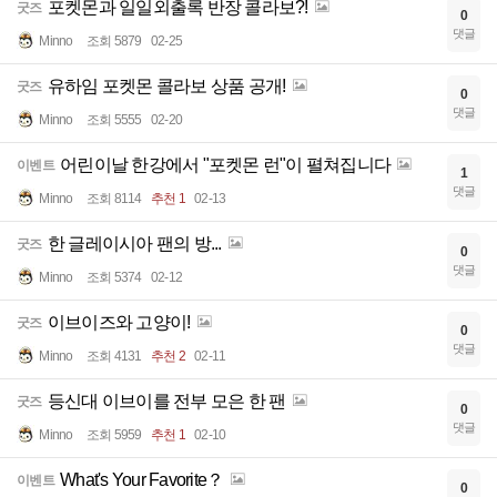
포켓몬과 일일외출록 반장 콜라보?!
굿즈
0
댓글
Minno
조회 5879
02-25
유하임 포켓몬 콜라보 상품 공개!
굿즈
0
댓글
Minno
조회 5555
02-20
어린이날 한강에서 "포켓몬 런"이 펼쳐집니다
이벤트
1
댓글
Minno
조회 8114
추천 1
02-13
한 글레이시아 팬의 방...
굿즈
0
댓글
Minno
조회 5374
02-12
이브이즈와 고양이!
굿즈
0
댓글
Minno
조회 4131
추천 2
02-11
등신대 이브이를 전부 모은 한 팬
굿즈
0
댓글
Minno
조회 5959
추천 1
02-10
What's Your Favorite？
이벤트
0