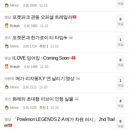
댓글
Minno
조회 2858
11-13
포켓파크 관동 오피셜 트레일러
영상
0
댓글
Rokah
조회 1882
11-12
포켓몬과 한가로이 티 타임☕
굿즈
1
댓글
Minno
조회 1724
추천 1
11-11
I LOVE 잉어킹 ~Coming Soon~
영상
0
댓글
Rokah
조회 1496
11-10
메가 리자몽X,Y 연 날리기 영상
이벤트
1
댓글
Minno
조회 2111
11-10
화제의 초대형 이브이 인형 실물
굿즈
4
댓글
Minno
조회 4220
추천 1
11-10
「Pokémon LEGENDS Z-A 메가 차원 러시」 2nd Trail
영상
0
er
댓글