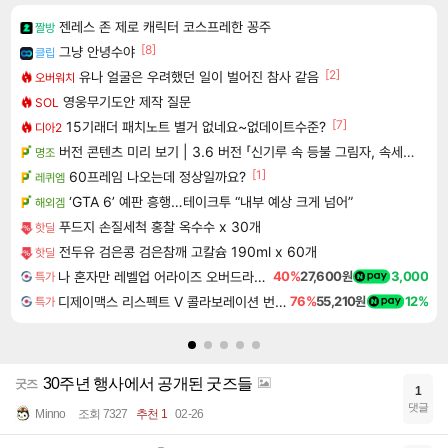
젠레스 존 제로 캐릭터 코스프레한 꽁주
짤방
[8]
그냥 안녕수야
클립
[2]
유나 얼굴은 우려했던 일이 벌어진 참사 같음
오버워치
영웅무기도안 제작 질문
SOL
[7]
15기래더 패치노트 별거 없네요~없데이트수준?
디아2
버전 콘텐츠 미리 보기 | 3.6 버전 「신기루 속 등불 그림자, 속세에 깃든 검의 결심」이 8월 20일에 업데이트됩니다!
명조
[1]
60프레임 나오는데 정상일까요?
레퀴엠
‘GTA 6’ 예판 흥행…테이크투 “내부 예상 크게 넘어”
해외겜
푸드지 손질세척 홍찰 옥수수 x 30개
핫딜
전두유 검은콩 검은참깨 고칼슘 190ml x 60개
핫딜
나 혼자만 레벨업 어라이즈 오버드라이브 Solo Leveling Arise
40%
27,600원
3,000
특가
디제이맥스 리스펙트 V 콜라보레이션 번들 DJMAX RESPECT V Collaboration Bundle DLC
76%
55,210원
12%
특가
30주년 행사에서 공개된 굿즈들
굿즈
1
댓글
Minno
조회 7327
추천 1
02-26