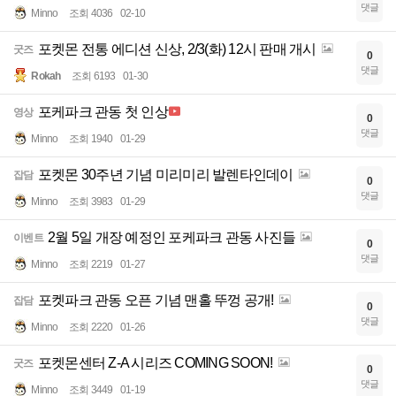
댓글
Minno
조회 4036
02-10
포켓몬 전통 에디션 신상, 2/3(화) 12시 판매 개시
굿즈
0
댓글
Rokah
조회 6193
01-30
포케파크 관동 첫 인상
영상
0
댓글
Minno
조회 1940
01-29
포켓몬 30주년 기념 미리미리 발렌타인데이
잡담
0
댓글
Minno
조회 3983
01-29
2월 5일 개장 예정인 포케파크 관동 사진들
이벤트
0
댓글
Minno
조회 2219
01-27
포켓파크 관동 오픈 기념 맨홀 뚜껑 공개!
잡담
0
댓글
Minno
조회 2220
01-26
포켓몬센터 Z-A 시리즈 COMING SOON!
굿즈
0
댓글
Minno
조회 3449
01-19