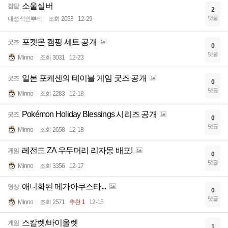
소울실버
잡담
2
댓글
내성적인뿌삐
조회 2058
12-29
포켓몬 캠핑 세트 공개
굿즈
0
댓글
Minno
조회 3031
12-23
일본 포케센의 테이블 게임 굿즈 공개
굿즈
0
댓글
Minno
조회 2283
12-18
Pokémon Holiday Blessings 시리즈 공개
굿즈
0
댓글
Minno
조회 2658
12-18
레전드 ZA 우두머리 리자몽 배포!
게임
0
댓글
Minno
조회 3356
12-17
애니화된 메가아쿠스타...
영상
0
댓글
Minno
조회 2571
추천 1
12-15
스칼렛/바이올렛
게임
1