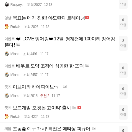
댓글
Rubyeye
조회 2027
12-13
목표는 메가 진화! 야도란과 트레이닝
영상
0
댓글
Rokah
조회 2026
11-18
❤️I LOVE 잉어킹❤️ 12월, 청계천에 100마리 잉어킹
이벤트
2
뜬다❗️
댓글
Minno
조회 4491
11-17
배우르 모양 조경에 성공한 한 포덕
이벤트
0
댓글
Minno
조회 2457
11-17
이브이와 하이파이브~♩
굿즈
0
댓글
Minno
조회 2918
추천 2
11-17
보드게임 '포켓몬 고이타' 출시
굿즈
0
댓글
Rokah
조회 4224
11-17
포동숲 예구 개시! 특전은 메타몽 피규어
게임
0