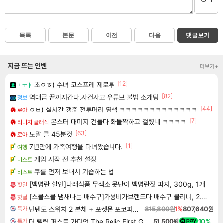
목록
본문
이전
다음
댓글보기
지금 뜨는 인벤
더보기+
[12]
초ㅇㅎ) 수녀 코스프레 제로투
ㅗㅜㅑ
[82]
역대급 끝까지간다.사건사고 유튜브 불법 소개팅
정보
[44]
ㅇㅂ) 실시간 갱쥰 전투머리 염색 ㅋㅋㅋㅋㅋㅋㅋㅋㅋㅋㅋㅋㅋ
로아
[7]
몬스터 대미지 건들다 화들짝하고 걸렸네 ㅋㅋㅋㅋ
리니지 클래식
[63]
노말 클 45분컷
로아
[1]
7년만에 가족여행을 다녀왔습니다.
여행
게임 시작 전 추천 설정
비스트
쿠를 먼저 보내서 기습하는 법
비스트
[백명란 할인]나래식품 무색소 못난이 백명란젓 파지, 300g, 1개
핫딜
[스믈스믈 냄새나는 배수구]가성비가브랜드다 배수구 클리너, 2.1L, 6개
핫딜
닌텐도 스위치 2 본체 + 포켓몬 포코피아 + 포켓몬스터 레전드 ZA 닌텐도 스위치 2 에디션 번들
815,800원
1%
807,640원
특가
더 렐릭 퍼스트 가디언 The Relic First Guardian
51,500원
10%
특가