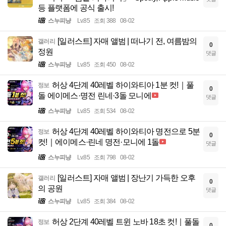
등 플랫폼에 공식 출시!
스누피냥
Lv.85
조회 388
08-02
[일러스트] 자매 앨범 | 떠나기 전, 여름밤의
갤러리
0
정원
댓글
스누피냥
Lv.85
조회 450
08-02
허상 4단계 40레벨 하이와티아 1분 컷!｜풀
정보
0
돌 에이메스·명전 린네·3돌 모니에
댓글
스누피냥
Lv.85
조회 534
08-02
허상 4단계 40레벨 하이와티아 명전으로 5분
정보
0
컷!｜에이메스·린네 명전·모니에 1돌
댓글
스누피냥
Lv.85
조회 798
08-02
[일러스트] 자매 앨범 | 장난기 가득한 오후
갤러리
0
의 공원
댓글
스누피냥
Lv.85
조회 384
08-02
허상 2단계 40레벨 트윈 노바 18초 컷!｜풀돌
정보
0