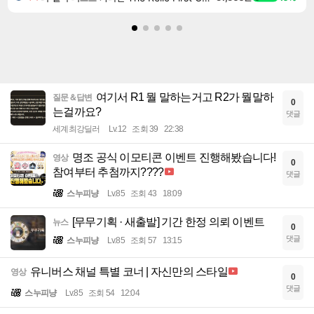
여기서 R1 뭘 말하는거고 R2가 뭘말하
질문＆답변
0
는걸까요?
댓글
세계최강딜러
Lv.12
조회 39
22:38
명조 공식 이모티콘 이벤트 진행해봤습니다!
영상
0
참여부터 추첨까지????
댓글
스누피냥
Lv.85
조회 43
18:09
[무무기획 · 새출발] 기간 한정 의뢰 이벤트
뉴스
0
댓글
스누피냥
Lv.85
조회 57
13:15
유니버스 채널 특별 코너 | 자신만의 스타일
영상
0
댓글
스누피냥
Lv.85
조회 54
12:04