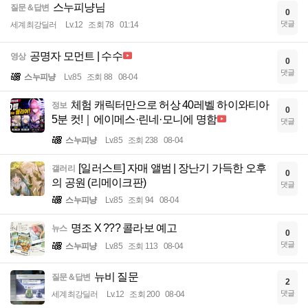
스누피냥님
질문＆답변
0
댓글
세계최강딜러
Lv.12
조회 78
01:14
공명자 모먼트 | 수수
영상
0
댓글
스누피냥
Lv.85
조회 88
08-04
체험 캐릭터만으로 허상 40레벨 하이와티아
정보
0
5분 컷!｜에이메스·린네·모니에 명함
댓글
스누피냥
Lv.85
조회 238
08-04
[일러스트] 자매 앨범 | 장난기 가득한 오후
갤러리
0
의 공원 (리메이크판)
댓글
스누피냥
Lv.85
조회 94
08-04
명조 X ??? 콜라보 예고
뉴스
0
댓글
스누피냥
Lv.85
조회 113
08-04
뉴비 질문
질문＆답변
2
댓글
세계최강딜러
Lv.12
조회 200
08-04