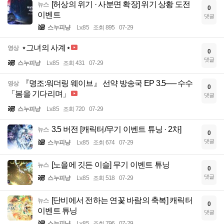
[허상의 위기 · 사분면 확장] 위기 상황 도전
뉴스
0
이벤트
댓글
스누피냥
Lv.85
조회 895
07-29
⋆그녀의 사계⋆
영상
0
댓글
스누피냥
Lv.85
조회 431
07-29
『명조:워더링 웨이브』 선약 방송국 EP 3.5── 수수
영상
0
「봄을 기다리며」
댓글
스누피냥
Lv.85
조회 720
07-29
3.5 버전 [캐릭터/무기 이벤트 튜닝 · 2차]
뉴스
0
댓글
스누피냥
Lv.85
조회 674
07-29
[노을에 깃든 이슬] 무기 이벤트 튜닝
뉴스
0
댓글
스누피냥
Lv.85
조회 518
07-29
[단비에서 전하는 연꽃 바람의 축복] 캐릭터
뉴스
0
이벤트 튜닝
댓글
스누피냥
Lv.85
조회 796
07-29