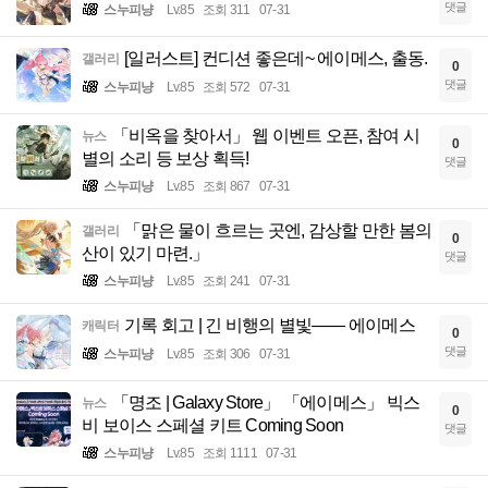
댓글
스누피냥
Lv.85
조회 311
07-31
[일러스트] 컨디션 좋은데~ 에이메스, 출동.
갤러리
0
댓글
스누피냥
Lv.85
조회 572
07-31
「비옥을 찾아서」 웹 이벤트 오픈, 참여 시
뉴스
0
별의 소리 등 보상 획득!
댓글
스누피냥
Lv.85
조회 867
07-31
「맑은 물이 흐르는 곳엔, 감상할 만한 봄의
갤러리
0
산이 있기 마련.」
댓글
스누피냥
Lv.85
조회 241
07-31
기록 회고 | 긴 비행의 별빛—— 에이메스
캐릭터
0
댓글
스누피냥
Lv.85
조회 306
07-31
「명조 | Galaxy Store」 「에이메스」 빅스
뉴스
0
비 보이스 스페셜 키트 Coming Soon
댓글
스누피냥
Lv.85
조회 1111
07-31