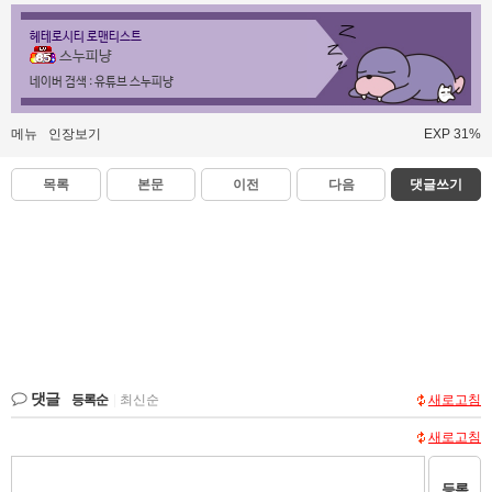
헤테로시티 로맨티스트
스누피냥
네이버 검색 : 유튜브 스누피냥
메뉴
인장보기
EXP 31%
목록
본문
이전
다음
댓글쓰기
댓글
등록순
|
최신순
새로고침
새로고침
등록