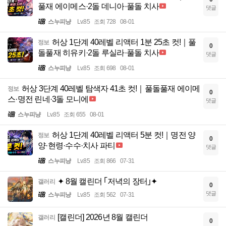
풀재 에이메스·2돌 데니아·풀돌 치사
댓글
스누피냥
Lv.85
조회 728
08-01
허상 1단계 40레벨 리액터 1분 25초 컷!｜풀
정보
0
돌풀재 히유키·2돌 루실라·풀돌 치사
댓글
스누피냥
Lv.85
조회 698
08-01
허상 3단계 40레벨 탐색자 41초 컷!｜풀돌풀재 에이메
정보
0
스·명전 린네·3돌 모니에
댓글
스누피냥
Lv.85
조회 655
08-01
허상 1단계 40레벨 리액터 5분 컷!｜명전 양
정보
0
양·현령·수수·치사 파티
댓글
스누피냥
Lv.85
조회 866
07-31
✦ 8월 캘린더 ｢저녁의 장터｣✦
갤러리
0
댓글
스누피냥
Lv.85
조회 562
07-31
[캘린더] 2026년 8월 캘린더
갤러리
0