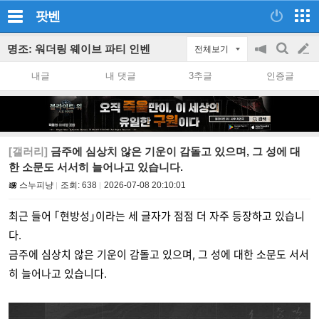
팟벤
명조: 워더링 웨이브 파티 인벤
전체보기
공
검
글
지
색
내글
내 댓글
3추글
인증글
on/off
쓰
기
[갤러리]
금주에 심상치 않은 기운이 감돌고 있으며, 그 성에 대
한 소문도 서서히 늘어나고 있습니다.
스누피냥
조회:
638
2026-07-08 20:10:01
최근 들어 ｢현방성｣이라는 세 글자가 점점 더 자주 등장하고 있습니
다.
금주에 심상치 않은 기운이 감돌고 있으며, 그 성에 대한 소문도 서서
히 늘어나고 있습니다.