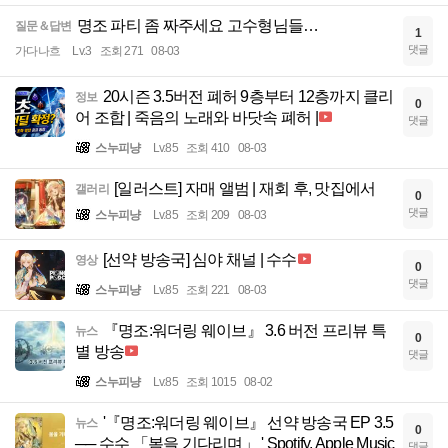
명조 파티 좀 짜주세요 고수형님들…
질문＆답변
1
댓글
가다나흐
Lv.3
조회 271
08-03
20시즌 3.5버전 폐허 9층부터 12층까지 클리
정보
0
어 조합 | 죽음의 노래와 바닷속 폐허 |
댓글
스누피냥
Lv.85
조회 410
08-03
[일러스트] 자매 앨범 | 재회 후, 맛집에서
갤러리
0
댓글
스누피냥
Lv.85
조회 209
08-03
[선약 방송국] 심야 채널 | 수수
영상
0
댓글
스누피냥
Lv.85
조회 221
08-03
『명조:워더링 웨이브』 3.6 버전 프리뷰 특
뉴스
0
별 방송
댓글
스누피냥
Lv.85
조회 1015
08-02
'『명조:워더링 웨이브』 선약 방송국 EP 3.5
뉴스
0
── 수수 「봄을 기다리며」 ' Spotify, Apple Music
댓글