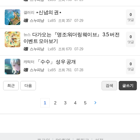
⋆신념의 권⋆
갤러리
0
댓글
스누피냥
Lv.85
조회 357
07-29
다가오는 『명조:워더링 웨이브』 3.5 버전
뉴스
0
이벤트 모아보기
댓글
스누피냥
Lv.85
조회 670
07-29
「수수」 성우 공개
캐릭터
0
댓글
스누피냥
Lv.85
조회 761
07-28
최근
다음
검색
글쓰기
1
2
3
4
5