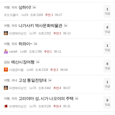
상하이!
여행_국외
1
댓글
포오오올더
Lv.19
조회 2168
추천 1
06-17
나가사키 역사문화박물관
여행_국외
0
댓글
피렌체의상인
Lv.70
조회 2252
추천 3
06-13
하와이~
여행_국외
1
댓글
camell
Lv.80
조회 1789
추천 1
06-11
예산시장여행
잡담
0
댓글
사랑곧이별
Lv.83
조회 2328
추천 2
06-08
고성 통일전망대
여행_국내
1
댓글
피렌체의상인
Lv.70
조회 3442
추천 4
06-07
고리야마 성, 시가 나오야의 주택
여행_국외
0
댓글
피렌체의상인
Lv.70
조회 5126
추천 4
05-31