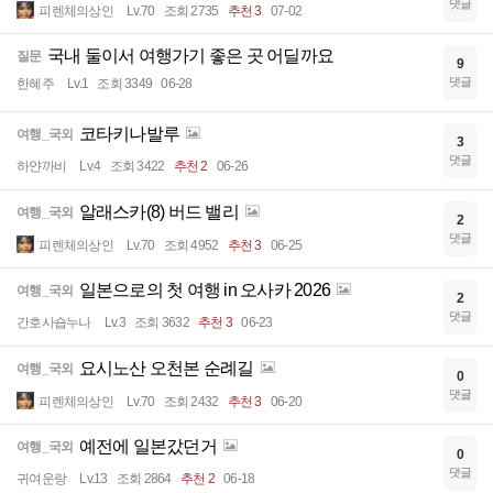
댓글
피렌체의상인
Lv.70
조회 2735
추천 3
07-02
국내 둘이서 여행가기 좋은 곳 어딜까요
질문
9
댓글
한혜주
Lv.1
조회 3349
06-28
코타키나발루
여행_국외
3
댓글
하얀까비
Lv.4
조회 3422
추천 2
06-26
알래스카(8) 버드 밸리
여행_국외
2
댓글
피렌체의상인
Lv.70
조회 4952
추천 3
06-25
일본으로의 첫 여행 in 오사카 2026
여행_국외
2
댓글
간호사숍누나
Lv.3
조회 3632
추천 3
06-23
요시노산 오천본 순례길
여행_국외
0
댓글
피렌체의상인
Lv.70
조회 2432
추천 3
06-20
예전에 일본갔던거
여행_국외
0
댓글
귀여운랑
Lv.13
조회 2864
추천 2
06-18