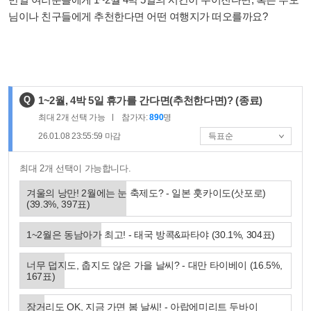
님이나 친구들에게 추천한다면 어떤 여행지가 떠오를까요?
제
Q
1~2월, 4박 5일 휴가를 간다면(추천한다면)?
(종료)
목
최대
2
개 선택 가능
참가자:
890
명
:
26.01.08 23:55:59
마감
최대 2개 선택이 가능합니다.
겨울의 낭만! 2월에는 눈 축제도? - 일본 훗카이도(삿포로)
(
39.3
%,
397
표)
1~2월은 동남아가 최고! - 태국 방콕&파타야
(
30.1
%,
304
표)
너무 덥지도, 춥지도 않은 가을 날씨? - 대만 타이베이
(
16.5
%,
167
표)
장거리도 OK, 지금 가면 봄 날씨! - 아랍에미리트 두바이