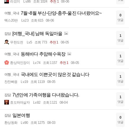
라요미
Lv.86
조회 1024
추천 1
08-06
7월~8월 부산-단양-충주-울진 다녀왔어요~
여행_국내
0
댓글
뗵스20판
Lv.23
조회 615
08-06
[여행_국내] 남해 독일마을
잡담
1
댓글
무한도전
Lv.5
조회 773
추천 1
08-05
동해바다 추암해수욕장
여행_국내
1
댓글
환상적인장미
Lv.74
조회 1157
추천 1
08-05
국내에도 이쁜곳이 많은것 같습니다
여행_국내
1
댓글
찬찬빠용
Lv.19
조회 1119
08-05
7년만에 가족여행을 다녀왔습니다.
잡담
1
댓글
효도하며살자
Lv.82
조회 1121
08-04
일본여행
잡담
0
댓글
환상동화
Lv.90
조회 1275
08-03