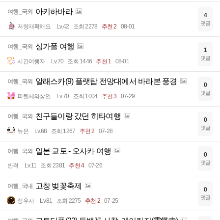
아키하바라
여행_국외
4
댓글
저랑재획해요
Lv.42
조회 2278
추천 2
08-01
싱가폴 여행
여행_국외
1
댓글
시간여행자
Lv.70
조회 1446
추천 1
08-01
알래스카(9) 플랫탑 전망대에서 바라본 풍경
여행_국외
0
댓글
피렌체의상인
Lv.70
조회 1004
추천 3
07-29
친구들이랑 갔던 히타여행
여행_국외
0
댓글
뉴은
Lv.68
조회 1267
추천 2
07-28
일본 교토 - 오사카 여행
여행_국외
0
댓글
반격
Lv.11
조회 2381
추천 4
07-26
고창 벚꽃축제
여행_국내
0
댓글
정우사
Lv.81
조회 2275
추천 2
07-25