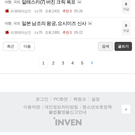
알래스카(7) 버진 크릭 폭포
여행_국외
0
댓글
피렌체의상인
Lv.70
조회 2431
추천 3
05-26
일본 남조의 왕궁, 요시미즈 신사
여행_국외
0
댓글
피렌체의상인
Lv.70
조회 2891
추천 3
05-22
최근
다음
검색
글쓰기
1
2
3
4
5
로그인
PC화면
퀵링크
설정
청소년보호정책
이용약관
개인정보처리방침
▲
불법촬영물신고안내
(주)
인
벤