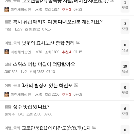
교토단풍(22) 동백꽃 사찰, 레이칸지(霊鑑寺)
여행_국외
1
댓글
피렌체의상인
Lv.70
조회 1814
추천 3
07-23
혹시 유럽 패키지 여행 다녀오신분 계신가요?
질문
3
댓글
카묘
Lv.77
조회 1932
07-15
벚꽃의 요시노산 종합 정리
여행_국외
0
댓글
피렌체의상인
Lv.70
조회 1809
추천 4
07-15
스위스 여행 며칠이 적당할까요
잡담
19
댓글
J091828
Lv.2
조회 2352
07-13
3개의 별장이 있는 화진포
여행_국내
0
댓글
피렌체의상인
Lv.70
조회 2260
추천 3
07-08
성수 맛집 있나요?
잡담
6
댓글
한혜주
Lv.1
조회 2005
07-06
교토단풍(21) 에이칸도(永観堂) 1차
여행_국외
0