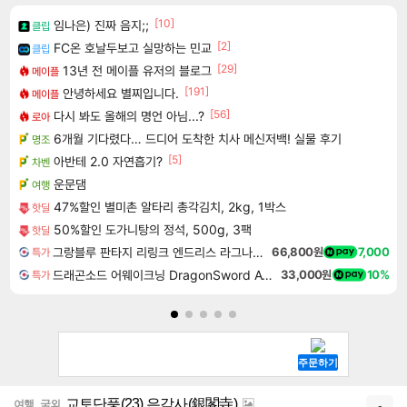
[10]
임나은) 진짜 음지;;
클립
[2]
FC온 호날두보고 실망하는 민교
클립
[29]
13년 전 메이플 유저의 블로그
메이플
[191]
안녕하세요 별찌입니다.
메이플
[56]
다시 봐도 올해의 명언 아님...?
로아
6개월 기다렸다… 드디어 도착한 치사 메신저백! 실물 후기
명조
[5]
아반테 2.0 자연흡기?
차벤
운문댐
여행
47%할인 별미촌 알타리 총각김치, 2kg, 1박스
핫딜
50%할인 도가니탕의 정석, 500g, 3팩
핫딜
그랑블루 판타지 리링크 엔드리스 라그나로크 Granblue Fantasy Relink Endless Ragnarok
66,800원
7,000
특가
드래곤소드 어웨이크닝 DragonSword Awakening
33,000원
10%
특가
교토단풍(23) 은각사(銀閣寺)
여행_국외