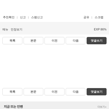
추천확인
신고
스팸신고
공유
스크랩
메뉴
인장보기
EXP 86%
목록
본문
이전
다음
댓글쓰기
목록
본문
이전
다음
댓글보기
지금 뜨는 인벤
더보기+