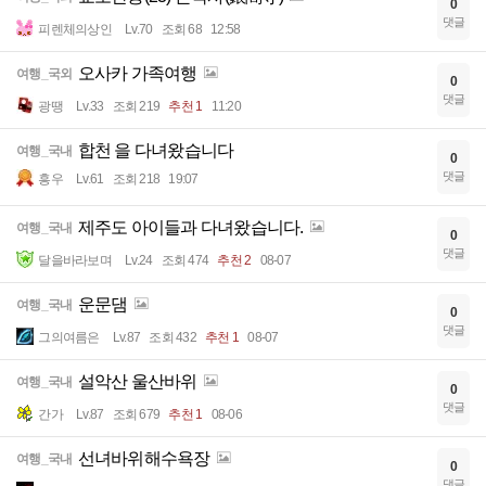
0
댓글
피렌체의상인
Lv.70
조회 68
12:58
오사카 가족여행
여행_국외
0
댓글
광땡
Lv.33
조회 219
추천 1
11:20
합천 을 다녀왔습니다
여행_국내
0
댓글
흥우
Lv.61
조회 218
19:07
제주도 아이들과 다녀왔습니다.
여행_국내
0
댓글
달을바라보며
Lv.24
조회 474
추천 2
08-07
운문댐
여행_국내
0
댓글
그의여름은
Lv.87
조회 432
추천 1
08-07
설악산 울산바위
여행_국내
0
댓글
간가
Lv.87
조회 679
추천 1
08-06
선녀바위해수욕장
여행_국내
0
댓글