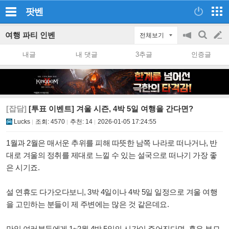
팟벤
여행 파티 인벤
전체보기
공
검
글
지
색
내글
내 댓글
3추글
인증글
on/off
쓰
기
[잡담]
[투표 이벤트] 겨울 시즌, 4박 5일 여행을 간다면?
Lucks
조회:
4570
추천:
14
2026-01-05 17:24:55
1월과 2월은 매서운 추위를 피해 따뜻한 남쪽 나라로 떠나거나, 반
대로 겨울의 정취를 제대로 느낄 수 있는 설국으로 떠나기 가장 좋
은 시기죠.
설 연휴도 다가오다보니, 3박 4일이나 4박 5일 일정으로 겨울 여행
을 고민하는 분들이 제 주변에는 많은 것 같은데요.
만일 여러분들에게 1~2월 4박 5일의 시간이 주어진다면, 혹은 부모