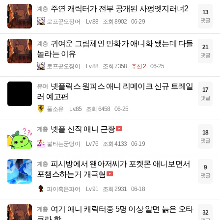
주연 캐릭터가 전부 공개된 사펑엣지러너2
계층
13
댓글
로프꾼오징어
Lv.88
조회 8902
06-29
귀여운 그림체인 만화가 애니화 됐는데 다들
계층
21
놀라는 이유
댓글
로프꾼오징어
Lv.88
조회 7358
추천 2
06-25
넷플릭스 원피스 애니 리메이크 신규 트레일
유머
17
러 예고편
댓글
풀소유
Lv.85
조회 6458
06-25
넷플 신작 애니 근황
계층
18
댓글
불타는궁딩이
Lv.76
조회 4133
06-19
피시방에서 왠아저씨가 포켓몬 애니보면서
계층
9
포챔스하는거 개극혐
댓글
파이혹은파어
Lv.91
조회 2931
06-18
여기 애니 캐릭터중 5명 이상 알면 늙은 오타
계층
32
쿠라 함