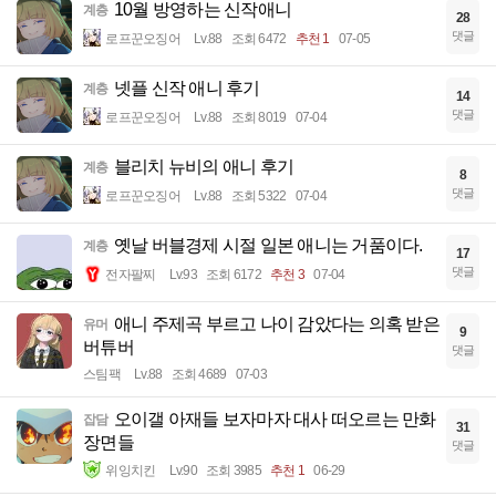
10월 방영하는 신작애니
계층
28
댓글
로프꾼오징어
Lv.88
조회 6472
추천 1
07-05
넷플 신작 애니 후기
계층
14
댓글
로프꾼오징어
Lv.88
조회 8019
07-04
블리치 뉴비의 애니 후기
계층
8
댓글
로프꾼오징어
Lv.88
조회 5322
07-04
옛날 버블경제 시절 일본 애니는 거품이다.
계층
17
댓글
전자팔찌
Lv.93
조회 6172
추천 3
07-04
애니 주제곡 부르고 나이 감았다는 의혹 받은
유머
9
버튜버
댓글
스팀팩
Lv.88
조회 4689
07-03
오이갤 아재들 보자마자 대사 떠오르는 만화
잡담
31
장면들
댓글
위잉치킨
Lv.90
조회 3985
추천 1
06-29