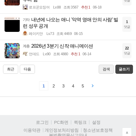
댓글
로프꾼오징어
Lv.88
조회 3567
추천 1
06-18
내년에 나오는 애니 '악역 영애 안의 사람' 빌
기타
1
런 성우 공개
댓글
레이키얀
Lv.73
조회 4469
06-15
2026년 3분기 신작 애니메이션
계층
22
댓글
언데드
Lv.90
조회 4880
추천 1
06-14
최근
다음
검색
글쓰기
1
2
3
4
5
로그인
PC화면
퀵링크
설정
청소년보호정책
이용약관
개인정보처리방침
▲
불법촬영물신고안내