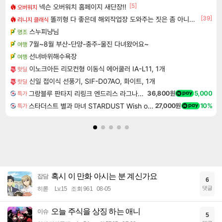
[5]
넥슨 오버워치 홈페이지 새단장!!
오버워치
[39]
똘끼형 다 좋은데 해외작업장 도와주는 짓은 좀 아니지않냐?
리니지 클래식
스누피냥님
명조
7월~8월 부산-단양-충주-울진 다녀왔어요~
여행
선녀바위해수욕장
여행
이노크아든 리모컨형 이동식 에어쿨러 IA-L11, 1개
핫딜
신일 접이식 선풍기, SIF-D07AO, 화이트, 1개
핫딜
그랑블루 판타지 리링크 엔드리스 라그나로크 업그레이드 킷 Granblue Fantasy Relink Endless Ragnarok Upgrade Kit DLC
36,800원
5,000
특가
스타더스트 별과 마녀 STARDUST Wish of Witch
27,000원
10%
특가
혹시 이 만화 아시는 분 계신가요
잡담
6
댓글
히롣
Lv.15
조회 961
08-05
오늘 주식을 상징 하는 애니
이슈
5