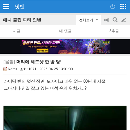
팟벤
애니 클립 파티 인벤
전체보기
공
검
글
지
색
내글
내 댓글
3추글
on/off
쓰
기
[움짤]
머리에 헤드샷 한 방 탕!
Narru
조회:
1071
2025-04-25 13:01:00
라이딩 빈의 멋진 장면. 모자이크 따위 없는 80년대 시절.
그나저나 인질 잡고 있는 녀석 손의 위치가...?