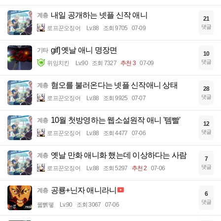
내일 공개하는 넷플 신작 애니
계층
21
댓글
로프꾼오징어
Lv.88
조회 9705
07-09
gif] 옛날 애니 명장면
기타
10
댓글
위잉치킨
Lv.90
조회 7327
추천 3
07-09
혐오를 불러온다는 넷플 신작애니 상태
계층
28
댓글
로프꾼오징어
Lv.88
조회 9925
07-07
10월 첫방영하는 웹소설원작 애니 '템빨'
계층
12
댓글
로프꾼오징어
Lv.88
조회 4477
07-06
옛날 만화 애니화 했는데 이상하다는 사람
계층
7
댓글
로프꾼오징어
Lv.88
조회 5297
추천 2
07-06
공룡+닌자 애니라니
계층
6
댓글
꿻뻵뗗
Lv.90
조회 3067
07-06