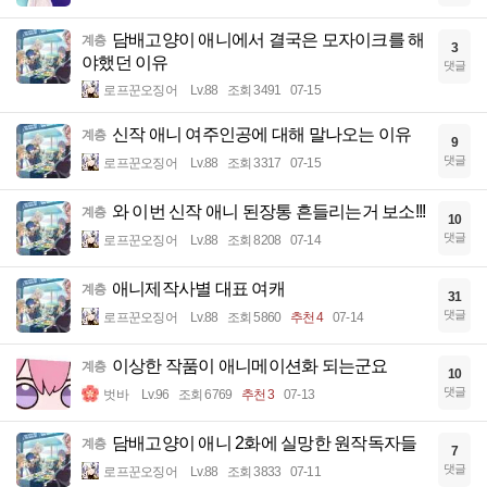
담배고양이 애니에서 결국은 모자이크를 해
계층
3
야했던 이유
댓글
로프꾼오징어
Lv.88
조회 3491
07-15
신작 애니 여주인공에 대해 말나오는 이유
계층
9
댓글
로프꾼오징어
Lv.88
조회 3317
07-15
와 이번 신작 애니 된장통 흔들리는거 보소!!!
계층
10
댓글
로프꾼오징어
Lv.88
조회 8208
07-14
애니제작사별 대표 여캐
계층
31
댓글
로프꾼오징어
Lv.88
조회 5860
추천 4
07-14
이상한 작품이 애니메이션화 되는군요
계층
10
댓글
벗바
Lv.96
조회 6769
추천 3
07-13
담배고양이 애니 2화에 실망한 원작독자들
계층
7
댓글
로프꾼오징어
Lv.88
조회 3833
07-11