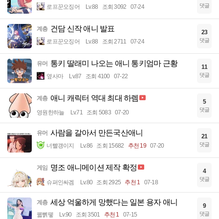
댓글
로프꾼오징어
Lv.88
조회 3092
07-24
건담 신작 애니 발표
계층
23
댓글
로프꾼오징어
Lv.88
조회 2711
07-24
통키 딸래미 나오는 애니 통키엄마 근황
유머
11
댓글
옆사마
Lv.87
조회 4100
07-22
애니 캐릭터 역대 최대 하렘
계층
5
댓글
영원한하늘
Lv.71
조회 5083
07-20
사람을 갈아서 만든국산애니
유머
21
댓글
너빨갱이지
Lv.86
조회 15682
추천 19
07-20
명조 애니메이션 제작 확정
게임
4
댓글
슈퍼인싸겜
Lv.80
조회 2925
추천 1
07-18
세상 억울하게 망했다는 일본 용자 애니
계층
9
댓글
꿻뻵뗗
Lv.90
조회 3501
추천 1
07-15