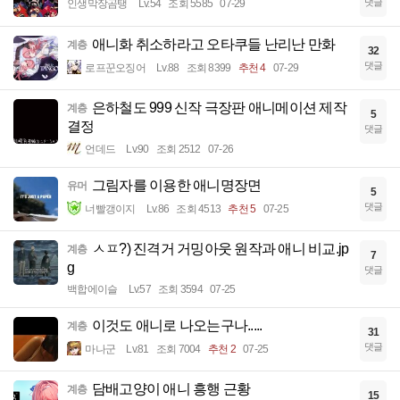
댓글
인생막장곰탱
Lv.54
조회 5585
07-29
애니화 취소하라고 오타쿠들 난리난 만화
계층
32
댓글
로프꾼오징어
Lv.88
조회 8399
추천 4
07-29
은하철도 999 신작 극장판 애니메이션 제작
계층
5
결정
댓글
언데드
Lv.90
조회 2512
07-26
그림자를 이용한 애니명장면
유머
5
댓글
너빨갱이지
Lv.86
조회 4513
추천 5
07-25
ㅅㅍ?) 진격거 거밍아웃 원작과 애니 비교.jp
계층
7
g
댓글
백합에이슬
Lv.57
조회 3594
07-25
이것도 애니로 나오는구나.....
계층
31
댓글
마나군
Lv.81
조회 7004
추천 2
07-25
담배고양이 애니 흥행 근황
계층
15