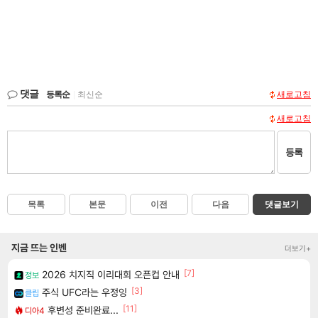
댓글
등록순
|
최신순
새로고침
새로고침
등록
목록
본문
이전
다음
댓글보기
지금 뜨는 인벤
더보기+
[7]
2026 치지직 이리대회 오픈컵 안내
정보
[3]
주식 UFC라는 우정잉
클립
[11]
후변성 준비완료...
디아4