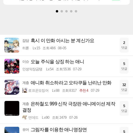
혹시 이 만화 아시는 분 계신가요
잡담
2
댓글
히롣
Lv.15
조회 486
08-05
오늘 주식을 상징 하는 애니
이슈
5
댓글
인생막장곰탱
Lv.54
조회 5536
07-29
애니화 취소하라고 오타쿠들 난리난 만화
계층
32
댓글
로프꾼오징어
Lv.88
조회 8317
추천 4
07-29
은하철도 999 신작 극장판 애니메이션 제작
계층
5
결정
댓글
언데드
Lv.90
조회 2479
07-26
그림자를 이용한 애니명장면
유머
5