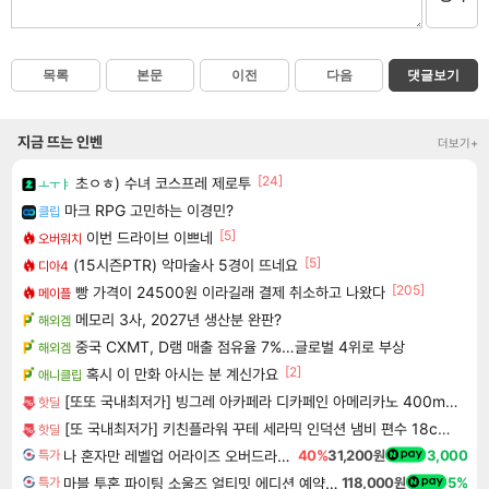
목록
본문
이전
다음
댓글보기
지금 뜨는 인벤
더보기+
[24]
초ㅇㅎ) 수녀 코스프레 제로투
ㅗㅜㅑ
마크 RPG 고민하는 이경민?
클립
[5]
이번 드라이브 이쁘네
오버워치
[5]
(15시즌PTR) 악마술사 5경이 뜨네요
디아4
[205]
빵 가격이 24500원 이라길래 결제 취소하고 나왔다
메이플
메모리 3사, 2027년 생산분 완판?
해외겜
중국 CXMT, D램 매출 점유율 7%…글로벌 4위로 부상
해외겜
[2]
혹시 이 만화 아시는 분 계신가요
애니클립
[또또 국내최저가] 빙그레 아카페라 디카페인 아메리카노 400ml x 20개
핫딜
[또 국내최저가] 키친플라워 꾸테 세라믹 인덕션 냄비 편수 18cm x 2개
핫딜
나 혼자만 레벨업 어라이즈 오버드라이브 디럭스 에디션 Solo Leveling Arise Overdrive Deluxe Edition
40%
31,200원
3,000
특가
마블 투혼 파이팅 소울즈 얼티밋 에디션 예약구매 MARVEL Tokon Fighting Souls Ultimate Edition Pre-Purchase
118,000원
5%
특가