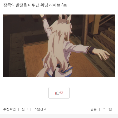
장족의 발전을 이뤄낸 위닝 라이브 3트
0
추천확인
신고
스팸신고
공유
스크랩