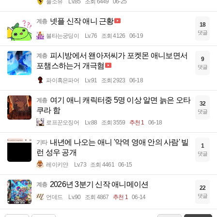
풀소유
Lv.85
조회 6449
06-25
넷플 신작 애니 근황
계층
18
댓글
불타는궁딩이
Lv.76
조회 4126
06-19
피시방에서 왠아저씨가 포켓몬 애니보면서
계층
9
포챔스하는거 개극혐
댓글
파이혹은파어
Lv.91
조회 2923
06-18
여기 애니 캐릭터중 5명 이상 알면 늙은 오타
계층
32
쿠라 함
댓글
로프꾼오징어
Lv.88
조회 3559
추천 1
06-18
내년에 나오는 애니 '악역 영애 안의 사람' 빌
기타
1
런 성우 공개
댓글
레이키얀
Lv.73
조회 4461
06-15
2026년 3분기 신작 애니메이션
계층
22
댓글
언데드
Lv.90
조회 4867
추천 1
06-14