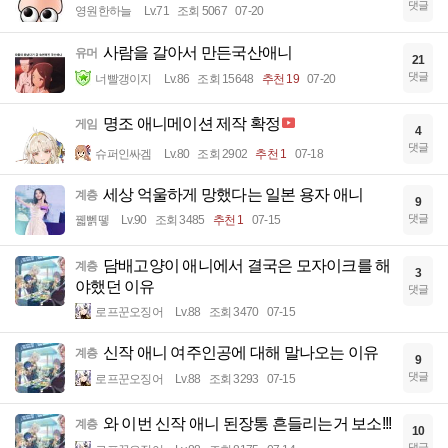
댓글
영원한하늘
Lv.71
조회 5067
07-20
사람을 갈아서 만든국산애니
유머
21
댓글
너빨갱이지
Lv.86
조회 15648
추천 19
07-20
명조 애니메이션 제작 확정
게임
4
댓글
슈퍼인싸겜
Lv.80
조회 2902
추천 1
07-18
세상 억울하게 망했다는 일본 용자 애니
계층
9
댓글
꿻뻵뗗
Lv.90
조회 3485
추천 1
07-15
담배고양이 애니에서 결국은 모자이크를 해
계층
3
야했던 이유
댓글
로프꾼오징어
Lv.88
조회 3470
07-15
신작 애니 여주인공에 대해 말나오는 이유
계층
9
댓글
로프꾼오징어
Lv.88
조회 3293
07-15
와 이번 신작 애니 된장통 흔들리는거 보소!!!
계층
10
댓글