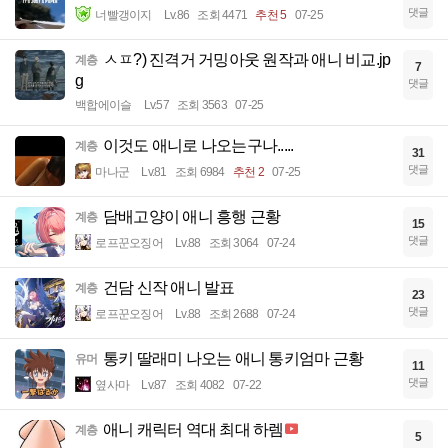
댓글
너빨갱이지
Lv.86
조회 4471
추천 5
07-25
ㅅㅍ?) 진격거 거밍아웃 원작과 애니 비교.jp
계층
7
g
댓글
백합에이슬
Lv.57
조회 3563
07-25
이것도 애니로 나오는구나.....
계층
31
댓글
마나군
Lv.81
조회 6984
추천 2
07-25
담배고양이 애니 흥행 근황
계층
15
댓글
로프꾼오징어
Lv.88
조회 3064
07-24
건담 신작 애니 발표
계층
23
댓글
로프꾼오징어
Lv.88
조회 2688
07-24
통키 딸래미 나오는 애니 통키엄마 근황
유머
11
댓글
옆사마
Lv.87
조회 4082
07-22
애니 캐릭터 역대 최대 하렘
계층
5