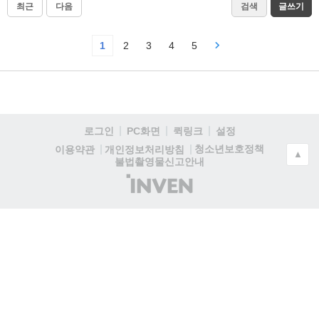
최근
다음
검색
글쓰기
1
2
3
4
5
로그인
PC화면
퀵링크
설정
청소년보호정책
이용약관
개인정보처리방침
▲
불법촬영물신고안내
(주)
인
벤