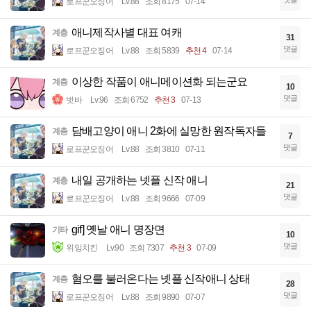
로프꾼오징어
Lv.88
조회 8175
07-14
애니제작사별 대표 여캐
계층
31
댓글
로프꾼오징어
Lv.88
조회 5839
추천 4
07-14
이상한 작품이 애니메이션화 되는군요
계층
10
댓글
벗바
Lv.96
조회 6752
추천 3
07-13
담배고양이 애니 2화에 실망한 원작독자들
계층
7
댓글
로프꾼오징어
Lv.88
조회 3810
07-11
내일 공개하는 넷플 신작 애니
계층
21
댓글
로프꾼오징어
Lv.88
조회 9666
07-09
gif] 옛날 애니 명장면
기타
10
댓글
위잉치킨
Lv.90
조회 7307
추천 3
07-09
혐오를 불러온다는 넷플 신작애니 상태
계층
28
댓글
로프꾼오징어
Lv.88
조회 9890
07-07