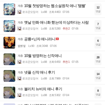
10월 첫방영하는 웹소설원작 애니 '템빨'
계층
12
댓글
로프꾼오징어
Lv.88
조회 4463
07-06
옛날 만화 애니화 했는데 이상하다는 사람
계층
7
댓글
로프꾼오징어
Lv.88
조회 5280
추천 2
07-06
공룡+닌자 애니라니
계층
6
댓글
꿻뻵뗗
Lv.90
조회 3048
07-06
10월 방영하는 신작애니
계층
28
댓글
로프꾼오징어
Lv.88
조회 6450
추천 1
07-05
넷플 신작 애니 후기
계층
14
댓글
로프꾼오징어
Lv.88
조회 7989
07-04
블리치 뉴비의 애니 후기
계층
8
댓글
로프꾼오징어
Lv.88
조회 5302
07-04