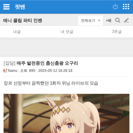
팟벤
애니 클립 파티 인벤
전체보기
공
검
글
지
색
내글
내 댓글
3추글
on/off
쓰
기
[잡담]
매주 발전중인 춤신춤왕 오구리
Narru
조회:
895
2025-05-12 16:26:18
장르 선정부터 끔찍했던 1회차 위닝 라이브의 모습