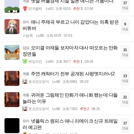
옛날 버블경제 시절 일본 애니는 거품이다.
계층
17
댓글
전자팔찌
Lv.93
조회 6155
추천 3
07-04
애니 주제곡 부르고 나이 감았다는 의혹 받은
유머
9
버튜버
댓글
스팀팩
Lv.88
조회 4679
07-03
오이갤 아재들 보자마자 대사 떠오르는 만화
잡담
31
장면들
댓글
위잉치킨
Lv.90
조회 3977
추천 1
06-29
주연 캐릭터가 전부 공개된 사펑엣지러너2
계층
13
댓글
로프꾼오징어
Lv.88
조회 8891
06-29
귀여운 그림체인 만화가 애니화 됐는데 다들
계층
21
놀라는 이유
댓글
로프꾼오징어
Lv.88
조회 7343
추천 2
06-25
넷플릭스 원피스 애니 리메이크 신규 트레일
유머
17
러 예고편
댓글