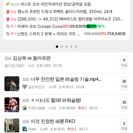
비스트 오브 리인카네이션 정보/공략글 모음
비스트
랩노쉬 프로틴 드링크 퍼펙트 솔티드카라멜, 350ml, 24개
핫딜
[298,000 -> 48,312] 에버라스트 멀티샌들 아쿠아슈즈 230mm
핫딜
커세어 코브 Corsair Cove
25%
29,920원
10%
특가
닌텐도 스위치 2 본체 + 마리오 카트 월드
746,000원
1%
738,540원
특가
김상욱 vs 돔마르판
잡담
0
댓글
털이범고발러
Lv.3
조회 3382
02-01
너무 잔인한 일본 레슬링 기술.mp4...
잡담
16
댓글
골든하인드
Lv.78
조회 8513
10-28
ㅎㅂ)나도 할래! 파워슬램!
잡담
15
댓글
아몬드봉봉
Lv.81
조회 36834
추천 1
08-13
이것 진정한 패륜 RKO
잡담
2
댓글
Narru
Lv.89
조회 6041
추천 1
08-12