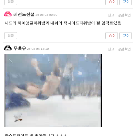
답글
0
0
레전드전설
25-08-03 00:30
신고
|
공감 확인
시드의 하이앵글파워밤과 내쉬의 잭나이프파워밤이 젤 임팩트있음
답글
0
0
무흑유
25-08-04 13:10
신고
|
공감 확인
라스트라이드 밤 좋아합니다 ㅎㅎㅎ