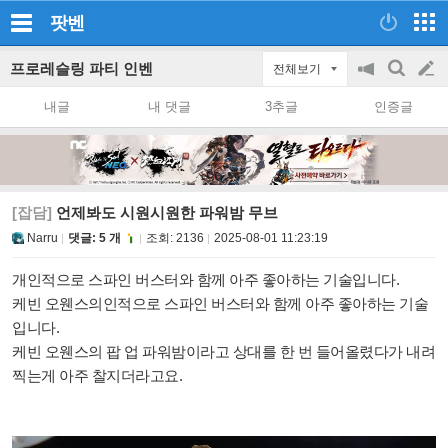
팟벤
프로레슬링 파티 인벤
전체보기
공
검
글
지
색
내글
내 댓글
3추글
인증글
on/off
쓰
기
[잡담]
언제봐도 시원시원한 파워밤 무브
Narru
댓글: 5 개
조회:
2136
2025-08-01 11:23:19
개인적으로 스파인 버스터와 함께 아주 좋아하는 기술입니다.
케빈 오웬스의인적으로 스파인 버스터와 함께 아주 좋아하는 기술
입니다.
케빈 오웬스의 팝 업 파워밤이라고 상대를 한 번 들어올렸다가 내려
찍는게 아주 찰지더라고요.