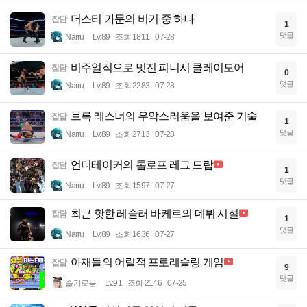
더스티 가문의 비기 중 하나
잡담
1
댓글
Narru
Lv.89
조회 1811
07-28
비주얼적으로 멋진 피니시 클레이모어
잡담
0
댓글
Narru
Lv.89
조회 2283
07-28
브록 레스너의 우악스러움을 보여준 기술
잡담
1
댓글
Narru
Lv.89
조회 2713
07-28
언더테이커의 톱로프 레그 드랍
잡담
1
댓글
Narru
Lv.89
조회 1597
07-27
최근 핫한 레슬러 바케르의 데뷔 시절
잡담
1
댓글
Narru
Lv.89
조회 1636
07-27
아재들의 어릴적 프로레슬링 게임
잡담
9
댓글
슬기로움
Lv.91
조회 2146
07-25