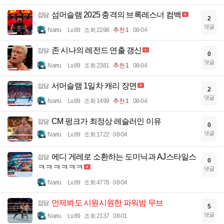
섬머슬램 2025 충격의 브록레스너 컴백
잡담
2
댓글
Narru
Lv.89
조회 2298
추천 1
08-04
존 시나의 레전드 연출 갱신
잡담
0
댓글
Narru
Lv.89
조회 2381
추천 1
08-04
서머슬램 1일차 캐리 장면
잡담
2
댓글
Narru
Lv.89
조회 1499
추천 1
08-04
CM 펑크가 최정상 레슬러인 이유
잡담
0
댓글
Narru
Lv.89
조회 1722
08-04
에디 게레로 소환하는 도미닉과 AJ스타일스
잡담
0
ㅋㅋㅋㅋㅋㅋ
댓글
Narru
Lv.89
조회 4778
08-04
언제봐도 시원시원한 파워밤 무브
잡담
5
댓글
Narru
Lv.89
조회 2137
08-01