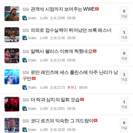
관객석 시점까지 보여주는 WWE
잡담
0
댓글
Narru
Lv.89
조회 1998
08-08
의외로 접수실력이 뛰어났던 브록 레스너
잡담
1
댓글
Narru
Lv.89
조회 2136
08-08
알렉사 블리스 이쁘게 찍혔네요
잡담
0
댓글
Narru
Lv.89
조회 2138
08-06
로만 레인즈에 세스 롤린스에 아주 난리가 났
잡담
1
구만
댓글
Narru
Lv.89
조회 2173
추천 1
08-06
더 락과 삼치의 밀회 모습
잡담
1
댓글
Narru
Lv.89
조회 2061
08-06
코디 로즈의 익숙한 그 겨드랑이
잡담
0
댓글
Narru
Lv.89
조회 1820
08-06