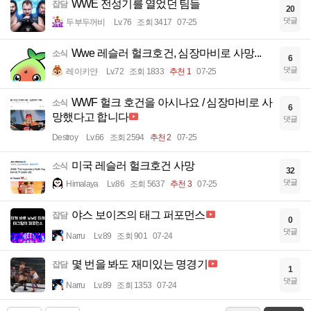
WWE 전성기를 열었던 팀들
잡담
20
댓글
두부두꺼비
Lv.76
조회 3417
07-25
Wwe 레슬러 헐크호건, 심장마비로 사망...
소식
6
댓글
레이키얀
Lv.72
조회 1833
추천 1
07-25
WWF 헐크 호건을 아시나요 / 심장마비로 사
소식
6
망했다고 합니다
댓글
Destroy
Lv.66
조회 2594
추천 2
07-25
미국 레슬러 헐크호건 사망
소식
32
댓글
Himalaya
Lv.86
조회 5637
추천 3
07-25
야스 보이즈의 태그 퍼포먼스
잡담
0
댓글
Narru
Lv.89
조회 901
07-24
몇 번을 봐도 재미있는 명경기
잡담
1
댓글
Narru
Lv.89
조회 1353
07-24