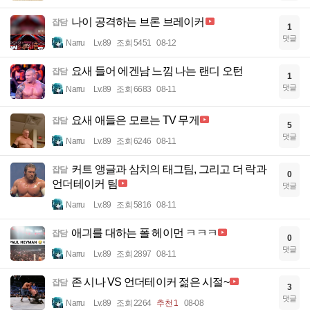
나이 공격하는 브론 브레이커
잡담
1
댓글
Narru
Lv.89
조회 5451
08-12
요새 들어 에겐남 느낌 나는 랜디 오턴
잡담
1
댓글
Narru
Lv.89
조회 6683
08-11
요새 애들은 모르는 TV 무게
잡담
5
댓글
Narru
Lv.89
조회 6246
08-11
커트 앵글과 삼치의 태그팀, 그리고 더 락과
잡담
0
언더테이커 팀
댓글
Narru
Lv.89
조회 5816
08-11
애긔를 대하는 폴 헤이먼 ㅋㅋㅋ
잡담
0
댓글
Narru
Lv.89
조회 2897
08-11
존 시나 VS 언더테이커 젊은 시절~
잡담
3
댓글
Narru
Lv.89
조회 2264
추천 1
08-08