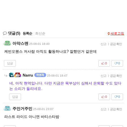
댓글
(5)
등록순
|
최신순
새로고침
아약스맨
25-08-01 18:40
신고
|
공감 확인
케빈오웬스 저사람 아직도 활동하나요? 잘했던거 같은데
답글
0
0
Narru
25-08-01 18:47
신고
|
공감 확인
네, 아직 현역입니다. 다만 지금은 목부상이 심해서 은퇴할 수도 있다
는 소리가 들리네요.
답글
0
0
주안거주민
25-08-01 23:07
신고
|
공감 확인
라스트 라이드 아니면 바티스타밤