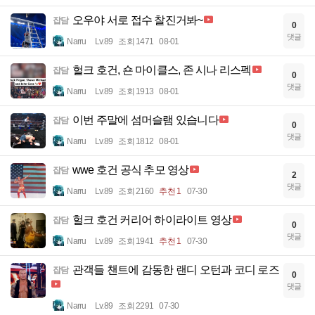
오우야 서로 접수 찰진거봐~
잡담
0
댓글
Narru
Lv.89
조회 1471
08-01
헐크 호건, 숀 마이클스, 존 시나 리스펙
잡담
0
댓글
Narru
Lv.89
조회 1913
08-01
이번 주말에 섬머슬램 있습니다
잡담
0
댓글
Narru
Lv.89
조회 1812
08-01
wwe 호건 공식 추모 영상
잡담
2
댓글
Narru
Lv.89
조회 2160
추천 1
07-30
헐크 호건 커리어 하이라이트 영상
잡담
0
댓글
Narru
Lv.89
조회 1941
추천 1
07-30
관객들 챈트에 감동한 랜디 오턴과 코디 로즈
잡담
0
댓글
Narru
Lv.89
조회 2291
07-30