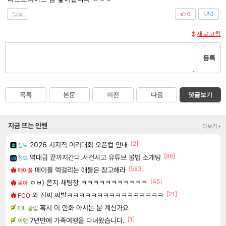
답글
0
0
새로고침
등록
목록
본문
이전
다음
댓글보기
지금 뜨는 인벤
더보기+
[2]
2026 치지직 이리대회 오픈컵 안내
정보
[88]
역대급 끝까지간다.사건사고 유튜브 불법 소개팅
정보
[583]
메이플 렉걸리는 애들은 참고해라
메이플
[45]
ㅇㅂ) 쫀지 채팅창 ㅋㅋㅋㅋㅋㅋㅋㅋㅋㅋㅋ
로아
[21]
와 진짜 씨발ㅋㅋㅋㅋㅋㅋㅋㅋㅋㅋㅋㅋㅋㅋㅋㅋ
FCO
혹시 이 만화 아시는 분 계신가요
애니클립
[1]
7년만에 가족여행을 다녀왔습니다.
여행