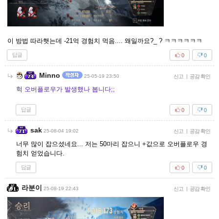
이 방법 따라햇는데 -21억 경험치 먹음.... 왜일까요?_ ? ㅋㅋㅋㅋㅋㅋ
답글
0
0
Minno
25-05-19 23:50
신고
|
공감 확인
헉 오버플로우가 발생했나 봅니다;;
답글
0
0
sak
25-08-04 19:02
신고
|
공감 확인
너무 많이 잡으셨네요... 저는 50마리 잡으니 +값으로 오버플로우 경
험치 얻었습니다.
답글
0
0
라분이
25-08-19 22:43
신고
|
공감 확인