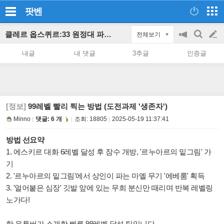
팟벤
클레르 옵스퀴르:33 원정대 파티 인벤
전체보기
공
검
글
지
색
내글
내 댓글
3추글
인증글
on/off
쓰
기
[정보]
99레벨 빨리 찍는 방법 (도전과제 '생존자')
Minno
댓글: 6 개
조회:
18805
2025-05-19 11:37:41
방법 선요약
1. 에스키르 대화 6레벨 달성 후 잠수 개방, '르누아르의 밑그림' 가
기
2.
'르누아르의 밑그림'에서 상인이 파는 마엘 무기 '에베룸' 획득
3. '얼어붙은 심장' 깃발 앞에 있는 무희 분신만 때리며 반복 레벨링
노가다!
한 유튜버가 소개한 빠른 99레벨 달성 팁입니다.