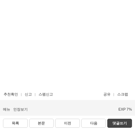
추천확인
신고
스팸신고
공유
스크랩
메뉴
인장보기
EXP 7%
목록
본문
이전
다음
댓글쓰기