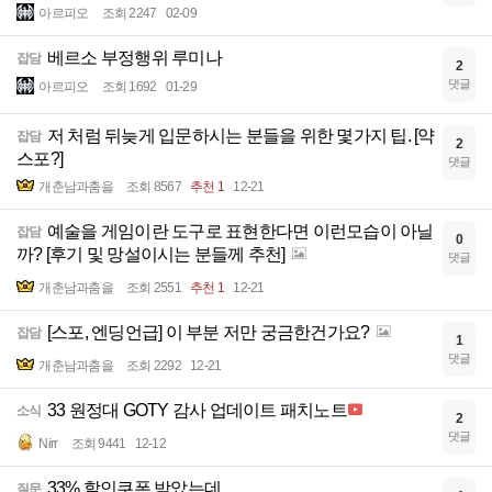
아르피오
조회 2247
02-09
베르소 부정행위 루미나
잡담
2
댓글
아르피오
조회 1692
01-29
저 처럼 뒤늦게 입문하시는 분들을 위한 몇가지 팁. [약
잡담
2
스포?]
댓글
개춘남과춤을
조회 8567
추천 1
12-21
예술을 게임이란 도구로 표현한다면 이런모습이 아닐
잡담
0
까? [후기 및 망설이시는 분들께 추천]
댓글
개춘남과춤을
조회 2551
추천 1
12-21
[스포, 엔딩언급] 이 부분 저만 궁금한건가요?
잡담
1
댓글
개춘남과춤을
조회 2292
12-21
33 원정대 GOTY 감사 업데이트 패치노트
소식
2
댓글
Nirr
조회 9441
12-12
33% 할인쿠폰 받았는데
질문