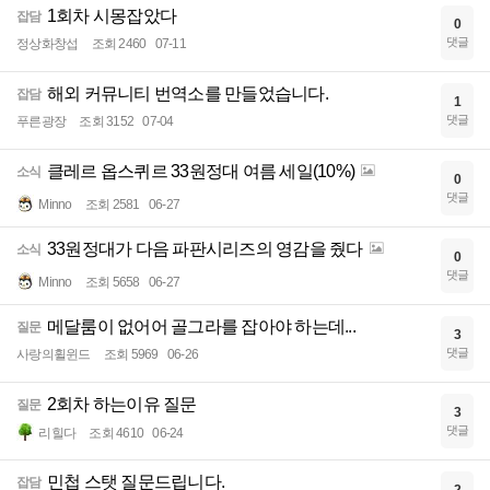
1회차 시몽잡았다
잡담
0
댓글
정상화창섭
조회 2460
07-11
해외 커뮤니티 번역소를 만들었습니다.
잡담
1
댓글
푸른광장
조회 3152
07-04
클레르 옵스퀴르 33원정대 여름 세일(10%)
소식
0
댓글
Minno
조회 2581
06-27
33원정대가 다음 파판시리즈의 영감을 줬다
소식
0
댓글
Minno
조회 5658
06-27
메달룸이 없어어 골그라를 잡아야 하는데...
질문
3
댓글
사랑의휠윈드
조회 5969
06-26
2회차 하는이유 질문
질문
3
댓글
리힐다
조회 4610
06-24
민첩 스탯 질문드립니다.
잡담
2