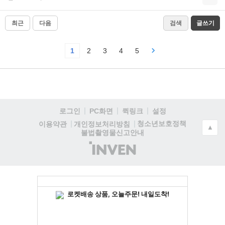
최근
다음
검색
글쓰기
1
2
3
4
5
로그인
PC화면
퀵링크
설정
청소년보호정책
이용약관
개인정보처리방침
▲
불법촬영물신고안내
(주)
인
벤