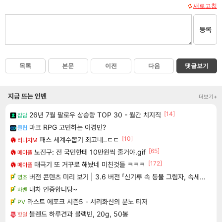
새로고침
등록
목록
본문
이전
다음
댓글보기
지금 뜨는 인벤
더보기+
[14]
26년 7월 팔로우 상승량 TOP 30 - 월간 치지직
잡담
마크 RPG 고민하는 이경민?
클립
[10]
패스 세계수뽑기 최고네..ㄷㄷ
리니지M
[65]
노진구: 전 국민한테 10만원씩 줄거야.gif
메이플
[172]
태극기 또 거꾸로 해놨네 미친것들 ㅋㅋㅋ
메이플
버전 콘텐츠 미리 보기 | 3.6 버전 「신기루 속 등불 그림자, 속세에 깃든 검의 결심」이 8월 20일에 업데이트됩니다!
명조
내차 인증합니당~
차벤
라스트 에포크 시즌5 - 서리화신의 분노 티저
PV
블렌드 하루견과 블랙빈, 20g, 50봉
핫딜