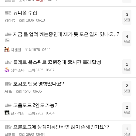
유니폼 수집
질문
3
댓글
김라큥
조회 1836
06-13
지금 올 업적 깨는중인데 제가 못 모은 일지 있나요,,,?
질문
4
댓글
지샌달
조회 1978
06-11
클레르 옵스퀴르 33원정대 66시간 플레달성
잡담
1
댓글
싱하소다
조회 3135
06-07
호감도 엔딩 영향있나요?
잡담
2
댓글
Aslia
조회 4540
06-05
코옵모드 2인도 가능?
질문
2
댓글
달카의꿈
조회 2782
06-04
프롤로그에 상점이용안하면 많이 손해인가요??
잡담
1
댓글
닐포드
조회 2993
06-04