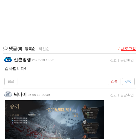
댓글
(6)
등록순
|
최신순
새로고침
신촌망령
25-05-19 13:25
신고
|
공감 확인
감사합니다!
답글
0
0
닉나미
25-05-19 20:49
신고
|
공감 확인