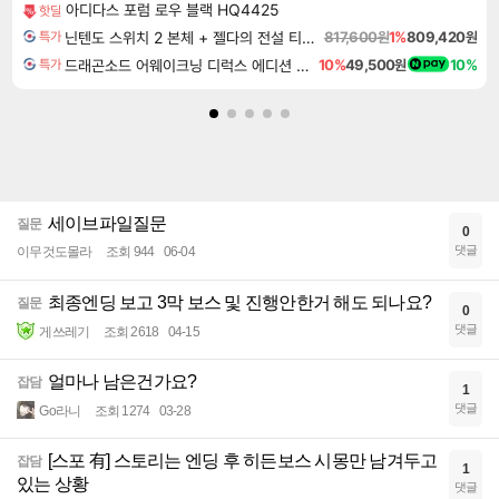
아디다스 포럼 로우 블랙 HQ4425
핫딜
닌텐도 스위치 2 본체 + 젤다의 전설 티어스 오브 더 킹덤 닌텐도 스위치 2 에디션 + 젤다의 전설 브레스 오브 더 와일드 닌텐도 스위치 2 에디션 번들
817,600원
1%
809,420원
특가
드래곤소드 어웨이크닝 디럭스 에디션 DragonSword Awakening Deluxe Edition
10%
49,500원
10%
특가
세이브파일질문
질문
0
댓글
이무것도몰라
조회 944
06-04
최종엔딩 보고 3막 보스 및 진행안한거 해도 되나요?
질문
0
댓글
게쓰레기
조회 2618
04-15
얼마나 남은건가요?
잡담
1
댓글
Go라니
조회 1274
03-28
[스포 有] 스토리는 엔딩 후 히든보스 시몽만 남겨두고
잡담
1
있는 상황
댓글