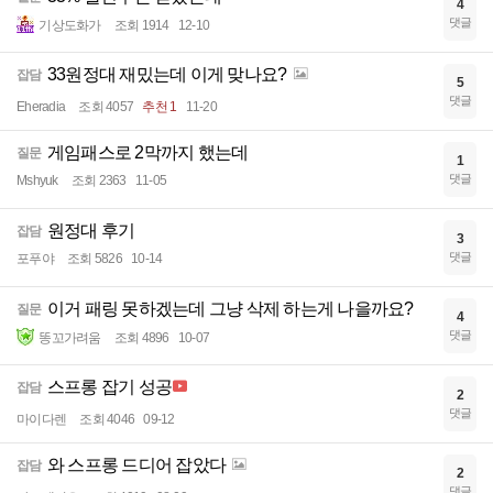
4
댓글
기상도화가
조회 1914
12-10
33원정대 재밌는데 이게 맞나요?
잡담
5
댓글
Eheradia
조회 4057
추천 1
11-20
게임패스로 2막까지 했는데
질문
1
댓글
Mshyuk
조회 2363
11-05
원정대 후기
잡담
3
댓글
포푸야
조회 5826
10-14
이거 패링 못하겠는데 그냥 삭제 하는게 나을까요?
질문
4
댓글
똥꼬가려움
조회 4896
10-07
스프롱 잡기 성공
잡담
2
댓글
마이다렌
조회 4046
09-12
와 스프롱 드디어 잡았다
잡담
2
댓글