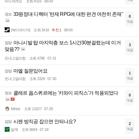
바드애껴요
조회 4019
08-09
33원정대 디렉터 '턴제 RPG에 대한 편견 여전히 존재"
정보
0
댓글
[북미게이머]
조회 3410
추천 1
08-06
아니시발 탑 마지막층 보스 1시간30분걸렸는데 이거
잡담
3
맞음??
댓글
돈내고얼라함
조회 4786
07-31
마엘 질문있어요
잡담
1
댓글
돈내고얼라함
조회 3329
07-30
클레르 옵스퀴르에는 '카와이 피직스'가 적용되었다
정보
0
댓글
Minno
조회 13107
07-29
시렌 방직공 잡으면 안되나요?
잡담
2
댓글
말멕
조회 8849
07-18