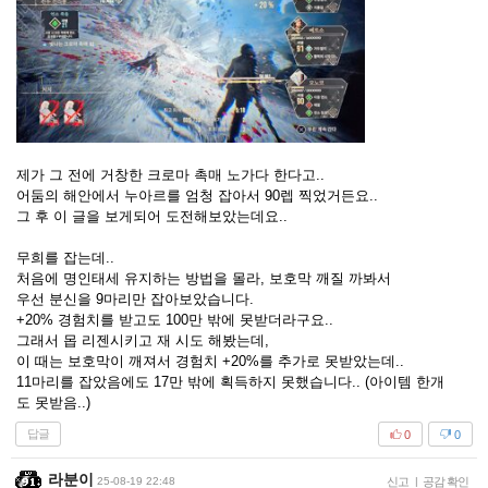
제가 그 전에 거창한 크로마 촉매 노가다 한다고..
어둠의 해안에서 누아르를 엄청 잡아서 90렙 찍었거든요..
그 후 이 글을 보게되어 도전해보았는데요..
무희를 잡는데..
처음에 명인태세 유지하는 방법을 몰라, 보호막 깨질 까봐서
우선 분신을 9마리만 잡아보았습니다.
+20% 경험치를 받고도 100만 밖에 못받더라구요..
그래서 몹 리젠시키고 재 시도 해봤는데,
이 때는 보호막이 깨져서 경험치 +20%를 추가로 못받았는데..
11마리를 잡았음에도 17만 밖에 획득하지 못했습니다.. (아이템 한개
도 못받음..)
답글
0
0
라분이
25-08-19 22:48
신고
|
공감 확인