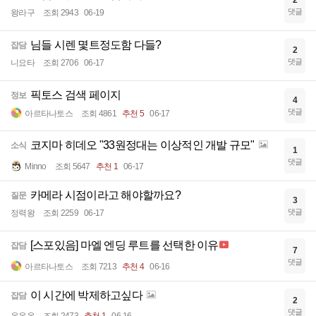
댓글
왕라구
조회 2943
06-19
님들 시렌 몇트정도함 다들?
잡담
2
댓글
니요타
조회 2706
06-17
픽토스 검색 페이지
정보
4
댓글
아르타나토스
조회 4861
추천 5
06-17
코지마 히데오 "33원정대는 이상적인 개발 규모"
소식
1
댓글
Minno
조회 5647
추천 1
06-17
카메라 시점이라고 해야할까요?
질문
3
댓글
정력왕
조회 2259
06-17
[스포있음] 마엘 엔딩 루트를 선택한 이유
잡담
7
댓글
아르타나토스
조회 7213
추천 4
06-16
이 시간에 박제하고싶다
잡담
2
댓글
온온온
조회 2473
추천 1
06-16