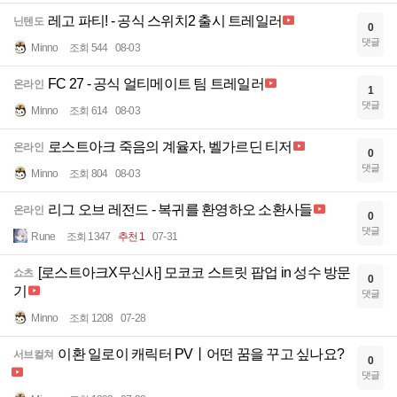
레고 파티! - 공식 스위치2 출시 트레일러
닌텐도
0
댓글
Minno
조회 544
08-03
FC 27 - 공식 얼티메이트 팀 트레일러
온라인
1
댓글
Minno
조회 614
08-03
로스트아크 죽음의 계율자, 벨가르딘 티저
온라인
0
댓글
Minno
조회 804
08-03
리그 오브 레전드 - 복귀를 환영하오 소환사들
온라인
0
댓글
Rune
조회 1347
추천 1
07-31
[로스트아크X무신사] 모코코 스트릿 팝업 in 성수 방문
쇼츠
0
기
댓글
Minno
조회 1208
07-28
이환 일로이 캐릭터 PV丨어떤 꿈을 꾸고 싶나요?
서브컬쳐
0
댓글