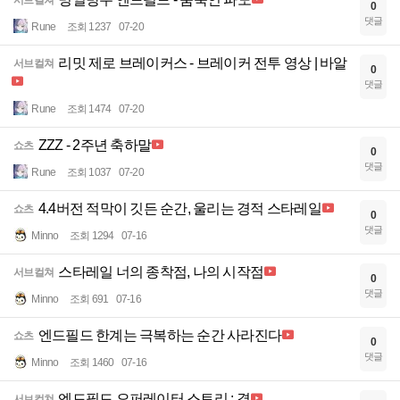
서브컬쳐
0
댓글
Rune
조회 1237
07-20
리밋 제로 브레이커스 - 브레이커 전투 영상 | 바알
서브컬쳐
0
댓글
Rune
조회 1474
07-20
ZZZ - 2주년 축하말
쇼츠
0
댓글
Rune
조회 1037
07-20
4.4버전 적막이 깃든 순간, 울리는 경적 스타레일
쇼츠
0
댓글
Minno
조회 1294
07-16
스타레일 너의 종착점, 나의 시작점
서브컬쳐
0
댓글
Minno
조회 691
07-16
엔드필드 한계는 극복하는 순간 사라진다
쇼츠
0
댓글
Minno
조회 1460
07-16
엔드필드 오퍼레이터 스토리 : 결
서브컬쳐