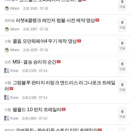
0
댓글
Minno
조회 1043
07-16
라챗&클랭크 레인저 럼블 사전 예약 영상
모바일
0
댓글
Minno
조회 1367
07-16
콜옵 모던워페어4 무기 제작 영상
스팀
0
댓글
Minno
조회 1029
07-16
MSI - 결승 승리의 순간
쇼츠
0
댓글
Rune
조회 1155
07-14
그랑블루 판타지 리링크 엔드리스 라그나로크 트레일
스팀
0
러
댓글
Rune
조회 1338
07-14
팰월드 1.0 런치 트레일러
스팀
0
댓글
Rune
조회 1804
07-10
오버워치 - 계승자들 스토리 타임 트레일러
온라인