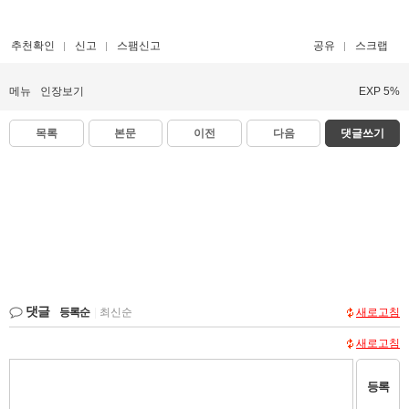
추천확인
신고
스팸신고
공유
스크랩
메뉴
인장보기
EXP 5%
목록
본문
이전
다음
댓글쓰기
댓글
등록순
|
최신순
새로고침
새로고침
등록