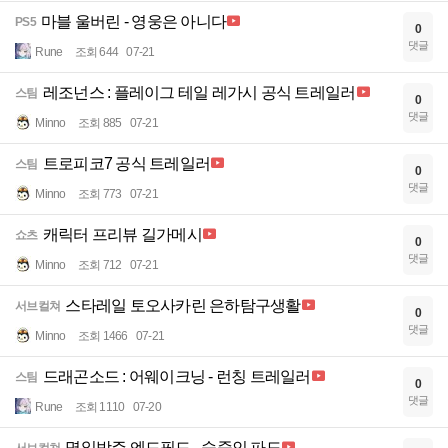
마블 울버린 - 영웅은 아니다
PS5
0
댓글
Rune
조회 644
07-21
레조넌스 : 플레이그 테일 레가시 공식 트레일러
스팀
0
댓글
Minno
조회 885
07-21
트로피코7 공식 트레일러
스팀
0
댓글
Minno
조회 773
07-21
캐릭터 프리뷰 길가메시
쇼츠
0
댓글
Minno
조회 712
07-21
스타레일 토오사카린 은하탐구생활
서브컬쳐
0
댓글
Minno
조회 1466
07-21
드래곤소드 : 어웨이크닝 - 런칭 트레일러
스팀
0
댓글
Rune
조회 1110
07-20
명일방주 엔드필드 - 숨죽인 파도