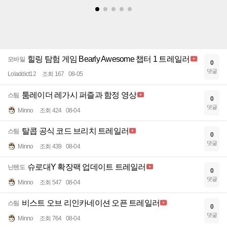
힐링 탐험 게임 Bearly Awesome 챕터 1 트레일러
모바일
0
댓글
Loladdict12
조회 167
08-05
툼레이더 레가시 퍼즐과 함정 영상
스팀
0
댓글
Minno
조회 424
08-04
탈콥 공식 코드 브리치 트레일러
스팀
0
댓글
Minno
조회 439
08-04
슈로대Y 확장팩 업데이트 트레일러
닌텐도
0
댓글
Minno
조회 547
08-04
비스트 오브 리인카네이션 오픈 트레일러
스팀
0
댓글
Minno
조회 764
08-04