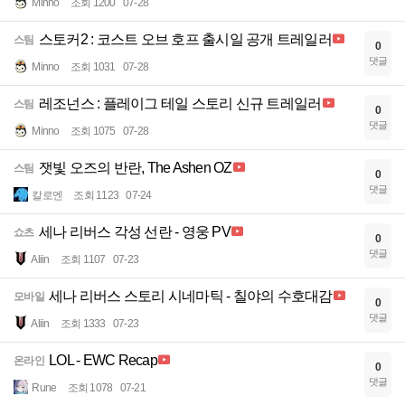
Minno
조회 1200
07-28
스토커2 : 코스트 오브 호프 출시일 공개 트레일러
스팀
0
댓글
Minno
조회 1031
07-28
레조넌스 : 플레이그 테일 스토리 신규 트레일러
스팀
0
댓글
Minno
조회 1075
07-28
잿빛 오즈의 반란, The Ashen OZ
스팀
0
댓글
칼로엔
조회 1123
07-24
세나 리버스 각성 선란 - 영웅 PV
쇼츠
0
댓글
Aliin
조회 1107
07-23
세나 리버스 스토리 시네마틱 - 칠야의 수호대감
모바일
0
댓글
Aliin
조회 1333
07-23
LOL - EWC Recap
온라인
0
댓글
Rune
조회 1078
07-21