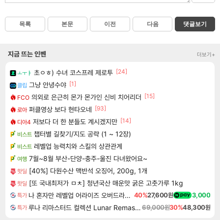
목록
본문
이전
다음
댓글보기
지금 뜨는 인벤
더보기+
[24]
초ㅇㅎ) 수녀 코스프레 제로투
ㅗㅜㅑ
[1]
그냥 안녕수야
클립
[15]
의외로 은근히 몬가 몬가인 신비 치어리더
FCO
[93]
퍼클영상 보다 현타오네
로아
[14]
저보다 더 한 분들도 계시겠지만
디아4
챕터별 길찾기/지도 공략 (1 ~ 12장)
비스트
레벨업 능력치와 스킬의 상관관계
비스트
7월~8월 부산-단양-충주-울진 다녀왔어요~
여행
[40%] 다원수산 맥반석 오징어, 200g, 1개
핫딜
[또 국내최저가 ㅁㅊ] 청년국산 매운맛 굵은 고춧가루 1kg
핫딜
나 혼자만 레벨업 어라이즈 오버드라이브 Solo Leveling Arise
40%
27,600원
3,000
특가
루나 리마스터드 컬렉션 Lunar Remastered Collection
69,000원
30%
48,300원
특가