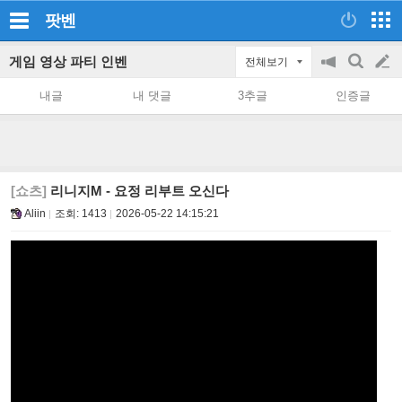
팟벤
게임 영상 파티 인벤
전체보기
공
검
글
지
색
내글
내 댓글
3추글
인증글
on/off
쓰
기
[쇼츠]
리니지M - 요정 리부트 오신다
Aliin
조회:
1413
2026-05-22 14:15:21