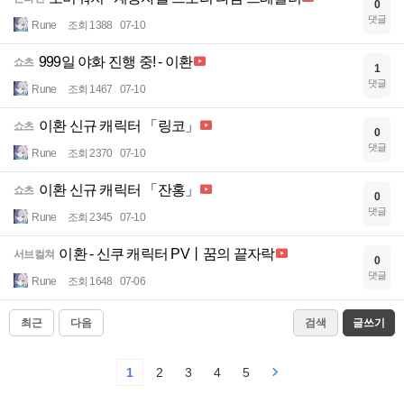
0
댓글
Rune
조회 1388
07-10
999일 야화 진행 중! - 이환
쇼츠
1
댓글
Rune
조회 1467
07-10
이환 신규 캐릭터 「링코」
쇼츠
0
댓글
Rune
조회 2370
07-10
이환 신규 캐릭터 「잔홍」
쇼츠
0
댓글
Rune
조회 2345
07-10
이환 - 신쿠 캐릭터 PV丨꿈의 끝자락
서브컬쳐
0
댓글
Rune
조회 1648
07-06
최근
다음
검색
글쓰기
1
2
3
4
5