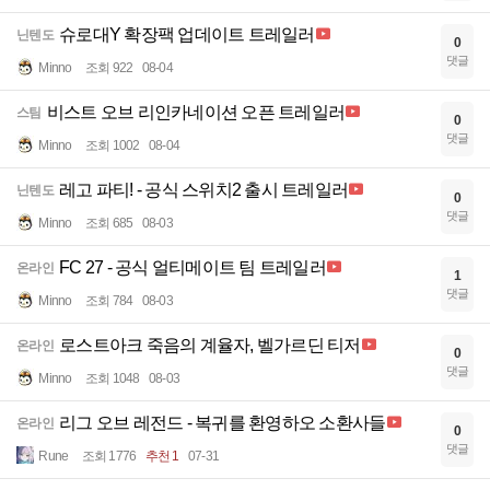
슈로대Y 확장팩 업데이트 트레일러
닌텐도
0
댓글
Minno
조회 922
08-04
비스트 오브 리인카네이션 오픈 트레일러
스팀
0
댓글
Minno
조회 1002
08-04
레고 파티! - 공식 스위치2 출시 트레일러
닌텐도
0
댓글
Minno
조회 685
08-03
FC 27 - 공식 얼티메이트 팀 트레일러
온라인
1
댓글
Minno
조회 784
08-03
로스트아크 죽음의 계율자, 벨가르딘 티저
온라인
0
댓글
Minno
조회 1048
08-03
리그 오브 레전드 - 복귀를 환영하오 소환사들
온라인
0
댓글
Rune
조회 1776
추천 1
07-31