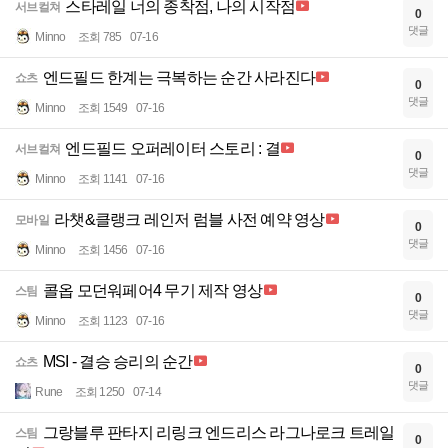
스타레일 너의 종착점, 나의 시작점
서브컬쳐
0
댓글
Minno
조회 785
07-16
엔드필드 한계는 극복하는 순간 사라진다
쇼츠
0
댓글
Minno
조회 1549
07-16
엔드필드 오퍼레이터 스토리 : 결
서브컬쳐
0
댓글
Minno
조회 1141
07-16
라챗&클랭크 레인저 럼블 사전 예약 영상
모바일
0
댓글
Minno
조회 1456
07-16
콜옵 모던워페어4 무기 제작 영상
스팀
0
댓글
Minno
조회 1123
07-16
MSI - 결승 승리의 순간
쇼츠
0
댓글
Rune
조회 1250
07-14
그랑블루 판타지 리링크 엔드리스 라그나로크 트레일
스팀
0