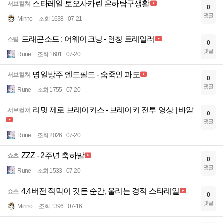
스타레일 토오사카린 은하탐구생활
서브컬쳐
0
댓글
Minno
조회 1638
07-21
드래곤소드 : 어웨이크닝 - 런칭 트레일러
스팀
0
댓글
Rune
조회 1601
07-20
명일방주 엔드필드 - 숨죽인 파도
서브컬쳐
0
댓글
Rune
조회 1755
07-20
리밋 제로 브레이커스 - 브레이커 전투 영상 | 바알
서브컬쳐
0
댓글
Rune
조회 2026
07-20
ZZZ - 2주년 축하말
쇼츠
0
댓글
Rune
조회 1533
07-20
4.4버전 적막이 깃든 순간, 울리는 경적 스타레일
쇼츠
0
댓글
Minno
조회 1396
07-16