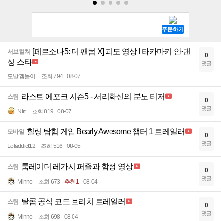
[페르소나5: 더 팬텀 X] 괴도 영상 l 타카마키 안·댄
서브컬쳐
0
싱 스타
댓글
모발겜돌이
조회 794
08-07
라스트 에포크 시즌5 - 서리화신의 분노 티저
스팀
0
댓글
Nirr
조회 819
08-07
힐링 탐험 게임 Bearly Awesome 챕터 1 트레일러
모바일
0
댓글
Loladdict12
조회 516
08-05
툼레이더 레가시 퍼즐과 함정 영상
스팀
0
댓글
Minno
조회 673
추천 1
08-04
탈콥 공식 코드 브리치 트레일러
스팀
0
댓글
Minno
조회 698
08-04