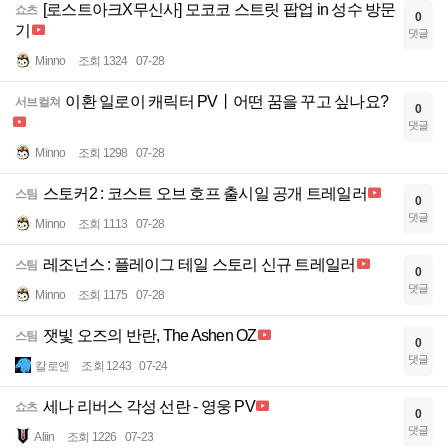
[로스트아크X무신사] 모코코 스트릿 팝업 in 성수 방문
쇼츠
0
기
댓글
Minno
조회 1324
07-28
이환 일로이 캐릭터 PV丨어떤 꿈을 꾸고 싶나요?
서브컬쳐
0
댓글
Minno
조회 1298
07-28
스토커2 : 코스트 오브 호프 출시일 공개 트레일러
스팀
0
댓글
Minno
조회 1113
07-28
레조넌스 : 플레이그 테일 스토리 신규 트레일러
스팀
0
댓글
Minno
조회 1175
07-28
잿빛 오즈의 반란, The Ashen OZ
스팀
0
댓글
칼로엔
조회 1243
07-24
세나 리버스 각성 선란 - 영웅 PV
쇼츠
0
댓글
Aliin
조회 1226
07-23