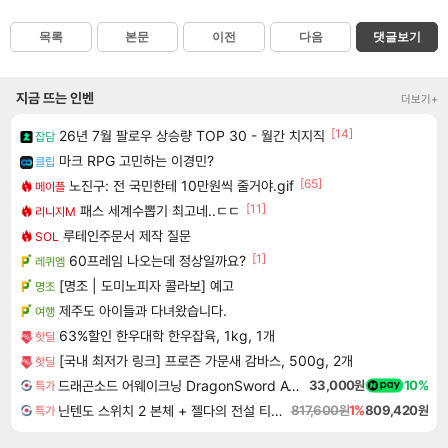
목록
본문
이전
다음
댓글보기
지금 뜨는 인벤
더보기+
[14]
26년 7월 팔로우 상승량 TOP 30 - 월간 치지직
잡담
마크 RPG 고민하는 이경민?
클립
[65]
노진구: 전 국민한테 10만원씩 줄거야.gif
메이플
[11]
패스 세계수뽑기 최고네..ㄷㄷ
리니지M
루테인주문서 제작 질문
SOL
[1]
60프레임 나오는데 정상일까요?
레퀴엠
[명조 | 도미노피자 콜라보] 예고
명조
제주도 아이들과 다녀왔습니다.
여행
63%할인 한우대학 한우잡육, 1kg, 1개
핫딜
[국내 최저가 링크] 프로즌 가문새 감바스, 500g, 2개
핫딜
드래곤소드 어웨이크닝 DragonSword Awakening
33,000원
10%
특가
닌텐도 스위치 2 본체 + 젤다의 전설 티어스 오브 더 킹덤 닌텐도 스위치 2 에디션 + 젤다의 전설 브레스 오브 더 와일드 닌텐도 스위치 2 에디션 번들
817,600원
1%
809,420원
특가