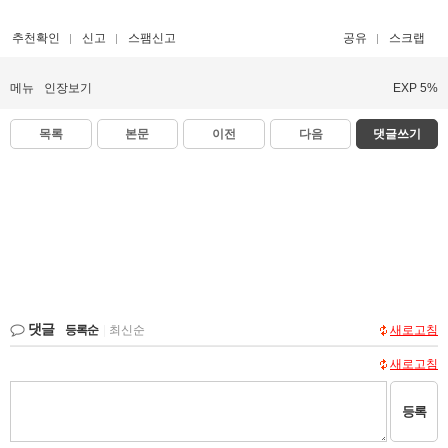
추천확인
신고
스팸신고
공유
스크랩
메뉴
인장보기
EXP 5%
목록
본문
이전
다음
댓글쓰기
댓글
등록순
|
최신순
새로고침
새로고침
등록