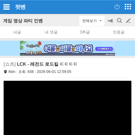
팟벤
게임 영상 파티 인벤
전체보기
공
검
글
지
색
내글
내 댓글
3추글
인증글
on/off
쓰
기
[쇼츠]
LCK - 레전드 로드킬 ㄷㄷㄷㄷ
Aliin
조회:
938
2026-06-01 12:59:05