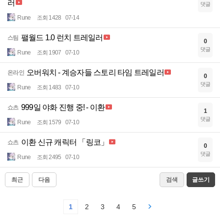
러
댓글
Rune
조회 1428
07-14
팰월드 1.0 런치 트레일러
스팀
0
댓글
Rune
조회 1907
07-10
오버워치 - 계승자들 스토리 타임 트레일러
온라인
0
댓글
Rune
조회 1483
07-10
999일 야화 진행 중! - 이환
쇼츠
1
댓글
Rune
조회 1579
07-10
이환 신규 캐릭터 「링코」
쇼츠
0
댓글
Rune
조회 2495
07-10
최근
다음
검색
글쓰기
1
2
3
4
5