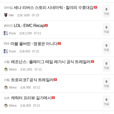
세나 리버스 스토리 시네마틱 - 칠야의 수호대감
모바일
0
댓글
Aliin
조회 1428
07-23
LOL - EWC Recap
온라인
0
댓글
Rune
조회 1239
07-21
마블 울버린 - 영웅은 아니다
PS5
0
댓글
Rune
조회 803
07-21
레조넌스 : 플레이그 테일 레가시 공식 트레일러
스팀
0
댓글
Minno
조회 1051
07-21
트로피코7 공식 트레일러
스팀
0
댓글
Minno
조회 950
07-21
캐릭터 프리뷰 길가메시
쇼츠
0
댓글
Minno
조회 803
07-21