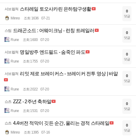
스타레일 토오사카린 은하탐구생활
서브컬쳐
0
댓글
Minno
조회 1636
07-21
드래곤소드 : 어웨이크닝 - 런칭 트레일러
스팀
0
댓글
Rune
조회 1600
07-20
명일방주 엔드필드 - 숨죽인 파도
서브컬쳐
0
댓글
Rune
조회 1755
07-20
리밋 제로 브레이커스 - 브레이커 전투 영상 | 바알
서브컬쳐
0
댓글
Rune
조회 2022
07-20
ZZZ - 2주년 축하말
쇼츠
0
댓글
Rune
조회 1531
07-20
4.4버전 적막이 깃든 순간, 울리는 경적 스타레일
쇼츠
0
댓글
Minno
조회 1395
07-16