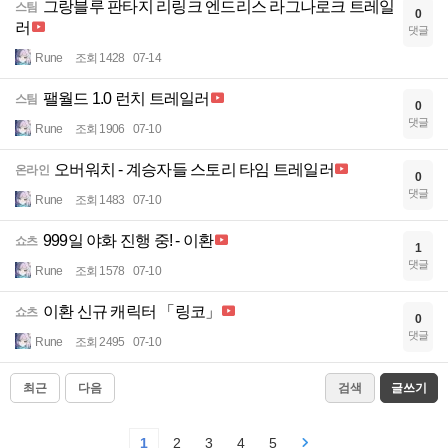
그랑블루 판타지 리링크 엔드리스 라그나로크 트레일
스팀
0
러
댓글
Rune
조회 1428
07-14
팰월드 1.0 런치 트레일러
스팀
0
댓글
Rune
조회 1906
07-10
오버워치 - 계승자들 스토리 타임 트레일러
온라인
0
댓글
Rune
조회 1483
07-10
999일 야화 진행 중! - 이환
쇼츠
1
댓글
Rune
조회 1578
07-10
이환 신규 캐릭터 「링코」
쇼츠
0
댓글
Rune
조회 2495
07-10
최근
다음
검색
글쓰기
1
2
3
4
5