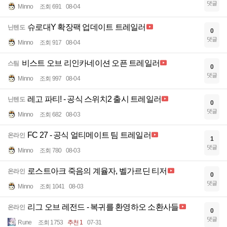
댓글
Minno
조회 691
08-04
슈로대Y 확장팩 업데이트 트레일러
닌텐도
0
댓글
Minno
조회 917
08-04
비스트 오브 리인카네이션 오픈 트레일러
스팀
0
댓글
Minno
조회 997
08-04
레고 파티! - 공식 스위치2 출시 트레일러
닌텐도
0
댓글
Minno
조회 682
08-03
FC 27 - 공식 얼티메이트 팀 트레일러
온라인
1
댓글
Minno
조회 780
08-03
로스트아크 죽음의 계율자, 벨가르딘 티저
온라인
0
댓글
Minno
조회 1041
08-03
리그 오브 레전드 - 복귀를 환영하오 소환사들
온라인
0
댓글
Rune
조회 1753
추천 1
07-31