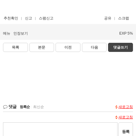
추천확인
신고
스팸신고
공유
스크랩
메뉴
인장보기
EXP 5%
목록
본문
이전
다음
댓글쓰기
댓글
등록순
|
최신순
새로고침
새로고침
등록