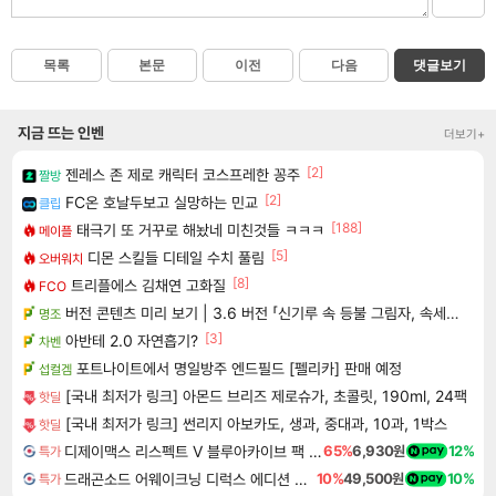
목록
본문
이전
다음
댓글보기
지금 뜨는 인벤
더보기+
[2]
젠레스 존 제로 캐릭터 코스프레한 꽁주
짤방
[2]
FC온 호날두보고 실망하는 민교
클립
[188]
태극기 또 거꾸로 해놨네 미친것들 ㅋㅋㅋ
메이플
[5]
디몬 스킬들 디테일 수치 풀림
오버워치
[8]
트리플에스 김채연 고화질
FCO
버전 콘텐츠 미리 보기 | 3.6 버전 「신기루 속 등불 그림자, 속세에 깃든 검의 결심」이 8월 20일에 업데이트됩니다!
명조
[3]
아반테 2.0 자연흡기?
차벤
포트나이트에서 명일방주 엔드필드 [펠리카] 판매 예정
섭컬겜
[국내 최저가 링크] 아몬드 브리즈 제로슈가, 초콜릿, 190ml, 24팩
핫딜
[국내 최저가 링크] 썬리지 아보카도, 생과, 중대과, 10과, 1박스
핫딜
디제이맥스 리스펙트 V 블루아카이브 팩 DJMAX RESPECT V Blue Archive Pack DLC
65%
6,930원
12%
특가
드래곤소드 어웨이크닝 디럭스 에디션 DragonSword Awakening Deluxe Edition
10%
49,500원
10%
특가