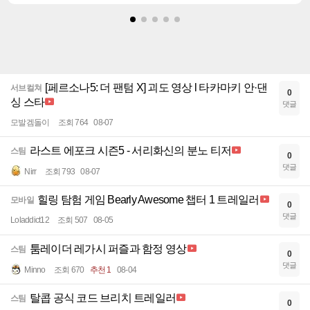
[페르소나5: 더 팬텀 X] 괴도 영상 l 타카마키 안·댄
서브컬쳐
0
싱 스타
댓글
모발겜돌이
조회 764
08-07
라스트 에포크 시즌5 - 서리화신의 분노 티저
스팀
0
댓글
Nirr
조회 793
08-07
힐링 탐험 게임 Bearly Awesome 챕터 1 트레일러
모바일
0
댓글
Loladdict12
조회 507
08-05
툼레이더 레가시 퍼즐과 함정 영상
스팀
0
댓글
Minno
조회 670
추천 1
08-04
탈콥 공식 코드 브리치 트레일러
스팀
0