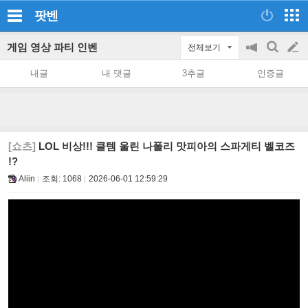
팟벤
게임 영상 파티 인벤
전체보기
공
검
글
지
색
내글
내 댓글
3추글
인증글
on/off
쓰
기
[쇼츠]
LOL 비상!!! 클템 울린 나폴리 맛피아의 스파게티 벨코즈
!?
Aliin
조회:
1068
2026-06-01 12:59:29