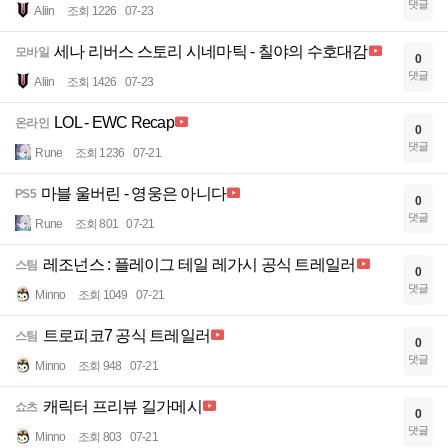
댓글
Aliin
조회 1226
07-23
세나 리버스 스토리 시네마틱 - 칠야의 수호대감
모바일
0
댓글
Aliin
조회 1426
07-23
LOL - EWC Recap
온라인
0
댓글
Rune
조회 1236
07-21
마블 울버린 - 영웅은 아니다
PS5
0
댓글
Rune
조회 801
07-21
레조넌스 : 플레이그 테일 레가시 공식 트레일러
스팀
0
댓글
Minno
조회 1049
07-21
트로피코7 공식 트레일러
스팀
0
댓글
Minno
조회 948
07-21
캐릭터 프리뷰 길가메시
쇼츠
0
댓글
Minno
조회 803
07-21