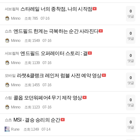
스타레일 너의 종착점, 나의 시작점
서브컬쳐
0
댓글
Minno
조회 785
07-16
엔드필드 한계는 극복하는 순간 사라진다
쇼츠
0
댓글
Minno
조회 1549
07-16
엔드필드 오퍼레이터 스토리 : 결
서브컬쳐
0
댓글
Minno
조회 1139
07-16
라챗&클랭크 레인저 럼블 사전 예약 영상
모바일
0
댓글
Minno
조회 1455
07-16
콜옵 모던워페어4 무기 제작 영상
스팀
0
댓글
Minno
조회 1123
07-16
MSI - 결승 승리의 순간
쇼츠
0
댓글
Rune
조회 1249
07-14