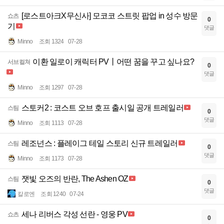
[로스트아크X무신사] 모코코 스트릿 팝업 in 성수 방문
쇼츠
0
기
댓글
Minno
조회 1324
07-28
이환 일로이 캐릭터 PV丨어떤 꿈을 꾸고 싶나요?
서브컬쳐
0
댓글
Minno
조회 1297
07-28
스토커2 : 코스트 오브 호프 출시일 공개 트레일러
스팀
0
댓글
Minno
조회 1113
07-28
레조넌스 : 플레이그 테일 스토리 신규 트레일러
스팀
0
댓글
Minno
조회 1173
07-28
잿빛 오즈의 반란, The Ashen OZ
스팀
0
댓글
칼로엔
조회 1240
07-24
세나 리버스 각성 선란 - 영웅 PV
쇼츠
0