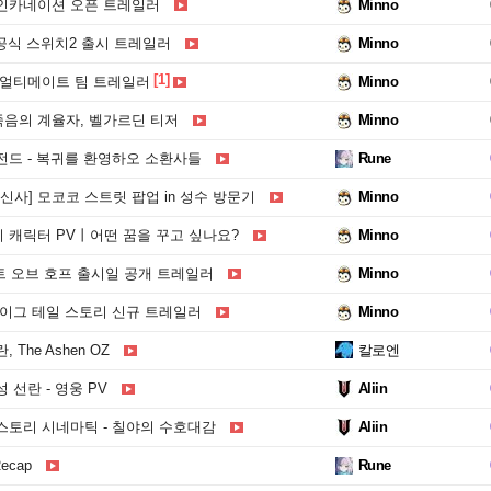
인카네이션 오픈 트레일러
Minno
 공식 스위치2 출시 트레일러
Minno
[1]
공식 얼티메이트 팀 트레일러
Minno
음의 계율자, 벨가르딘 티저
Minno
전드 - 복귀를 환영하오 소환사들
Rune
사] 모코코 스트릿 팝업 in 성수 방문기
Minno
 캐릭터 PV丨어떤 꿈을 꾸고 싶나요?
Minno
트 오브 호프 출시일 공개 트레일러
Minno
레이그 테일 스토리 신규 트레일러
Minno
The Ashen OZ
칼로엔
 선란 - 영웅 PV
Aliin
스토리 시네마틱 - 칠야의 수호대감
Aliin
ecap
Rune