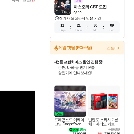
목록
|
댓글(
1
)
모집
아스오라 CBT 모집
08.19
참가자 모집까지 남은 기간
12
21
30
08
Days
Hours
Min
Sec
게임 핫딜 (PC/스팀)
스토어+
캡콤 프렌차이즈 할인 진행 중!
몬헌, 바하 등 인기 IP를
할인가에 만나보세요!
드래곤소드: 어웨이크닝 입점!
문명 7 특별 할인!
귀무자: 검의 길 예약 판매 중!
비스트 오브 리인카네이션 정식 출시!
커세어 코브 출시 기념 할인!
더 렐릭 퍼스트 가디언 정식 출시
베데스다 40주년 기념 할인 중!
마블 투혼 파이팅 소울즈 예약 판매 중!
캡콤 일부 상품 상시 할인
스타워즈 은하계 레이서
로블록스 기프트 카드 공식 입점
스팀으로 만나는 드래곤소드!
조선&고려 DLC 출시 예정
10% 할인과
게임프릭 신작 IP
해적'섬'을 발전시키자!
설화x하드코어 액션!
베데스다의 명작들을
마블 히어로 총 출동&화려한 격투!
몬헌 와일즈 & 드래곤즈 도그마2
인벤게임즈에서 10% 추가 적립
Robux를 가장 안전하고
네이버혜택과 함께 만나보세요!
50%할인&추가 적립까지!
이니&베니 혜택까지!
네이버 혜택가와 함께 예약하세요!
할인&네이버혜택으로 만나보세요!
네이버페이 혜택과 만나보세요!
40주년 프로모션으로 만나보세요!
네이버 포인트 혜택까지!
일부 에디션 상시 할인!
혜택으로 예약 판매 중
편안하게 충전하세요
드래곤소드 어웨이
닌텐도 스위치 2 본
크닝 DragonSword A
체 + 마리오 카트 월
wakening
드
10%
746,000