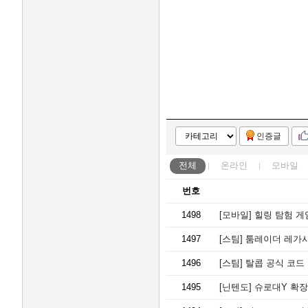
인증글
전체
온라인
모바일
번호
1498
[모바일]
힐링 탐험 게임 
1497
[스팀]
툼레이더 레가시
1496
[스팀]
탈콥 공식 코드
1495
[닌텐도]
슈로대Y 확장