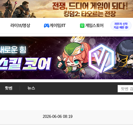
X
귀무자 신작
라이브/영상
게이밍/IT
게임스토어
지금 예판 중!
핫벤
뉴스
2026-06-06 08:19