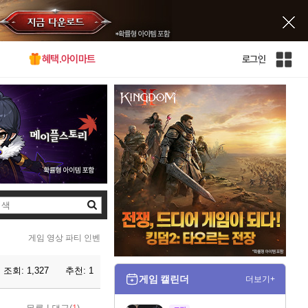
혜택.아이마트
로그인
인
벤
전
체
사
이
트
맵
검
색
게임 영상 파티 인벤
조회:
1,327
추천:
1
게임 캘린더
더보기+