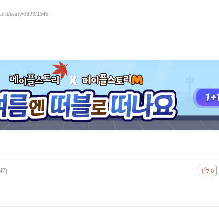
oard/party/6399/1345
47)
공감
비공
0