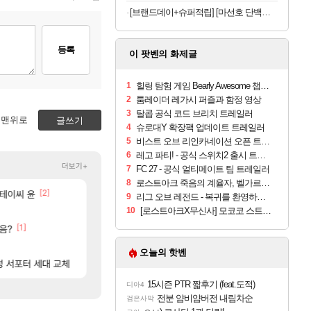
[브랜드데이+슈퍼적립] [마선호 단백질] 셀렉스 프로핏 Sports WPI 드링크 초콜릿, 330ml, 12개
등록
이 팟벤의 화제글
1
힐링 탐험 게임 Bearly Awesome 챕터 1 트레일러
2
툼레이더 레가시 퍼즐과 함정 영상
3
탈콥 공식 코드 브리치 트레일러
맨위로
글쓰기
4
슈로대Y 확장팩 업데이트 트레일러
5
비스트 오브 리인카네이션 오픈 트레일러
6
레고 파티! - 공식 스위치2 출시 트레일러
더보기+
7
FC 27 - 공식 얼티메이트 팀 트레일러
8
로스트아크 죽음의 계율자, 벨가르딘 티저
]
[2]
[555]
스테이씨 윤
라이자 AI 채팅 RPG 게임 [RyzaChat: AI]
메이플 렉걸리는 애들은 참고해라
섭컬겜
메이플
9
리그 오브 레전드 - 복귀를 환영하오 소환사들
[33]
로스트아크 죽음의 계율자, 벨가르딘 티저
완갑 이새끼 뭐임?
10
[로스트아크X무신사] 모코코 스트릿 팝업 in 성수 방문기
PV
로아
[1]
[45]
[1]
음?
ㅋㅋㅋㅋ
저도 신차계약하고 차 받았습니다
딸깍몇번으로 천만나인버는법
차벤
SOL
[42]
]
섬란 카구라 개발사 신작 [시노비 넥서스] 연내 
자석펫이 시발 다른 월드 매물이 183억인데 우리 월드 걸 207억에 처올리면 관세 내고 183억짜릴 사지 시발놈아 관세 없이 사려고 검색했더니 관세 붙인 가격으로 팔고 있으면 좋다고 사겠냐 
섭컬겜
메이플
오늘의 핫벤
[90]
성 서포터 세대 교체
2관 하드 퍼클인가요
4컷 만화 | 야간 보초는 너무 힘들어
아주프로
로아
15시즌 PTR 짧후기 (feat.도적)
디아4
전분 얌비얌버전 내림차순
검은사막