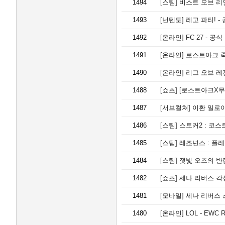
1494
[스팀]
비스트 오브 리
1493
[닌텐도]
레고 파티! -
1492
[온라인]
FC 27 - 
1491
[온라인]
로스트아크 죽
1490
[온라인]
리그 오브 레
1488
[쇼츠]
[로스트아크X무신
1487
[서브컬쳐]
이환 일로이
1486
[스팀]
스토커2 : 코스
1485
[스팀]
레조넌스 : 플
1484
[스팀]
잿빛 오즈의 반란, 
1482
[쇼츠]
세나 리버스 각성
1481
[모바일]
세나 리버스 
1480
[온라인]
LOL - EWC R