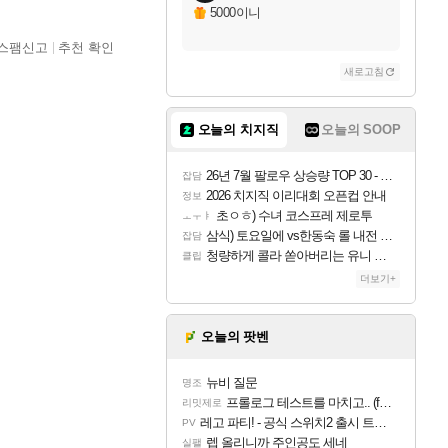
5000이니
스팸신고
추천 확인
새로고침
오늘의 치지직
오늘의 SOOP
26년 7월 팔로우 상승량 TOP 30 - 월간 치지직
잡담
2026 치지직 이리대회 오픈컵 안내
정보
초ㅇㅎ) 수녀 코스프레 제로투
ㅗㅜㅑ
삼식) 토요일에 vs한동숙 롤 내전 예정
잡담
청량하게 콜라 쏟아버리는 유니 ㅋㅋㅋ
클립
더보기+
오늘의 팟벤
뉴비 질문
명조
프롤로그 테스트를 마치고.. (feat. 리아)
리밋제로
레고 파티! - 공식 스위치2 출시 트레일러
PV
렙 올리니까 주인공도 세네
실팰