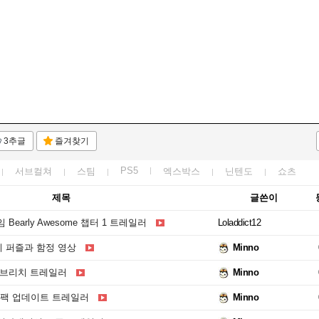
3추글
즐겨찾기
PS5
서브컬쳐
스팀
엑스박스
닌텐도
쇼츠
제목
글쓴이
Bearly Awesome 챕터 1 트레일러
Loladdict12
 퍼즐과 함정 영상
Minno
 브리치 트레일러
Minno
팩 업데이트 트레일러
Minno