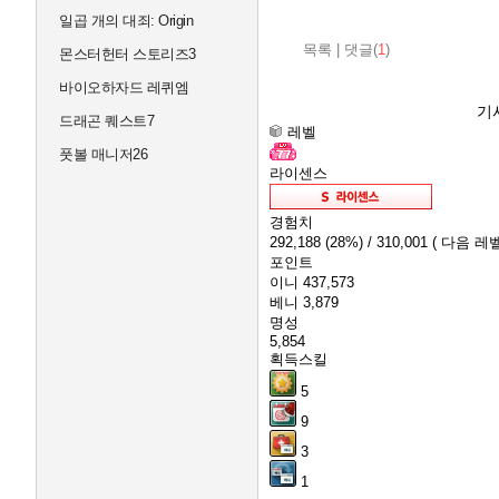
일곱 개의 대죄: Origin
목록
|
댓글(
1
)
몬스터헌터 스토리즈3
바이오하자드 레퀴엠
기
드래곤 퀘스트7
레벨
풋볼 매니저26
라이센스
경험치
292,188
(28%)
/ 310,001
( 다음 레벨
포인트
이니
437,573
베니
3,879
명성
5,854
획득스킬
5
9
3
1