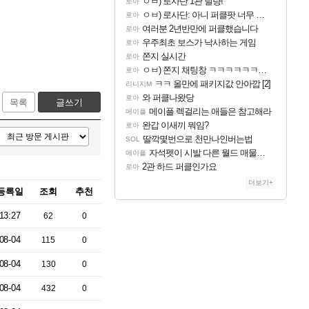
ㅇㅂ) 로사단 1관 딜량!
로아
ㅇㅂ) 로사단: 아니 퍼클팟 너무 심하네 예의가 없어(?)
로아
여러분 2년반만에 퍼클했습니다
로아
우주최초 보스가 낙사하는 게임
로아
쫀지 실시간
로아
ㅇㅂ) 쫀지 채팅창 ㅋㅋㅋㅋㅋㅋㅋㅋㅋㅋㅋ
로아
ㅋㅋ 올만에 패키지값 안아깝 [2]
리니지M
와 퍼클나왔당
로아
목록
글쓰기
메이플 렉걸리는 애들은 참고해라
메이플
완갑 이새끼 뭐임?
로아
딸깍몇번으로 천만나인버는법
SOL
자석펫이 시발 다른 월드 매물이 183억인데 우리 월드 걸 207억에 처올리면 관세 내고 183억짜릴 사지 시발놈아 관세 없이 사려고 검색했더니 관세 붙인 가격으로 팔고 있으면 좋다고 사겠냐 개놈새끼야
메이플
2관 하드 퍼클인가요
로아
더보기+
등록일
조회
추천
13:27
62
0
08-04
115
0
08-04
130
0
08-04
432
0