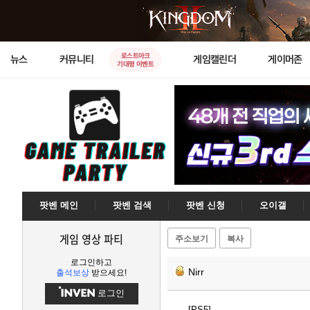
로스트아크
뉴스
커뮤니티
게임캘린더
게이머존
기대평 이벤트
팟벤 메인
팟벤 검색
팟벤 신청
오이갤
게임 영상 파티
주소보기
복사
로그인하고
Nirr
출석보상
받으세요!
로그인
[PS5]