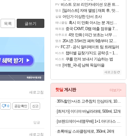
비스트 오브 리인카네이션 오픈 트레일러
PV
[일러스트] 자매 앨범 | 재회 후, 맛집에서
명조
어딘가 이상한 단서 조사
실팰
혹시 이 만화 아시는 분 계신가요
애니클립
목록
글쓰기
중국 CXMT, D램 매출 점유율 7%…글로벌 4위로 부상
해외겜
4컷 만화 | 야간 보초는 너무 힘들어
아주프로
20시즌 3.5버전 폐허 9층부터 12층까지 클리어 조합 | 죽음의 노래와 바닷속 폐허 |
명조
FC 27 - 공식 얼티메이트 팀 트레일러
PV
챕터별 길찾기/지도 공략 (1 ~ 12장)
비스트
쿠를 먼저 보내서 기습하는 법
비스트
[여행_국내] 남해 독일마을
여행
새로고침
핫딜
게시판
더보기+
새로고침
35%할인>사조 고추참치 안심따개, 100g, 10개
감
0
공감 확인
신고
[최저가] 이디야 바닐라라떼, 500ml, 12개
[브랜드데이+네맴무배] 1+1 아디다스 퍼포먼스 무릎보호대 니슬리브 배구 헬스 축구 러닝 농구 운동 등산 테니스
답글
초록매실 스파클링제로, 350ml, 24개
새로고침