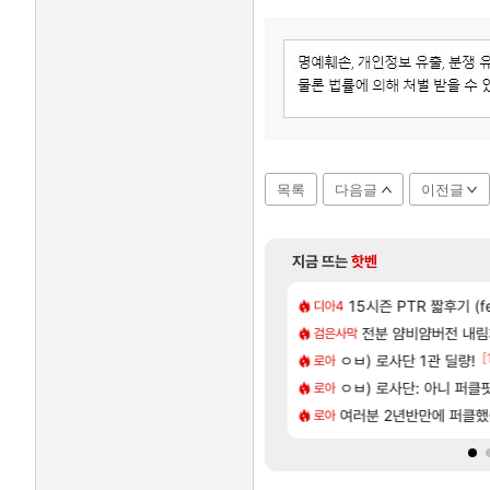
목록
다음글
이전글
지금 뜨는
핫벤
[555]
 RPG 게임 [RyzaChat: AI] 공개
리는 애들은 참고해라
넷마블, 신작 서브컬쳐 게임 
15시즌 PTR 짧후기 (f
섭컬겜
디아4
[33]
의 계율자, 벨가르딘 티저
임?
테스트 때는 로비에 
전분 얌비얌버전 내
리밋제로
검은사막
[1]
[
하고 차 받았습니다
 천만나인버는법
렙 올리니까 주인공도 세
ㅇㅂ) 로사단 1관 딜량!
실팰
로아
[224]
발사 신작 [시노비 넥서스] 연내 출시 예정
 걸 207억에 처올리면 관세 내고 183억짜릴 사지 시발놈아 관세 없이 사려고 검색했더니 관세 붙인 가격으로 팔고 있으면 좋다고 사겠냐 개놈새끼야
비스트 오브 리인카네이션
ㅇㅂ) 로사단: 아니 퍼클팟 
PV
로아
[90]
클인가요
| 야간 보초는 너무 힘들어
여러분 2년반만에 퍼클
챕터별 길찾기/지도 공략 (
비스트
로아