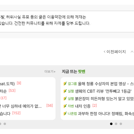
이전페이지
지금 뜨는
팟벤
더보기+
[9]
[94
[펄 인 블루] 티저 사이트 오픈
eat.도적)
우주최초 보스가 낙사하는 게임
올해 청룡 수상자의 본업 영상 - 
걸그룹
로아
[53]
[45]
온라인 기능이 있는데
림차순
샘웨의 CBT 리뷰 '전투빼고 1등급'
쫀지 실시간
실팰
로아
137]
네
붉은장미 히든처형 있는거 알고 있었
ㅇㅂ) 쫀지 채팅창 ㅋㅋㅋㅋㅋㅋㅋ
실팰
로아
[56]
[2]
 오픈 트레일러
너무 심하네 예의가 없어(?)
내차 인증
ㅋㅋ 올만에 패키지값 안아깝 [2
차벤
리니지M
[152]
[61]
했습니다
1 ~ 12장)
와 퍼클나왔당
과부하 한정 아니다! 정예림, 화속
나혼렙
로아