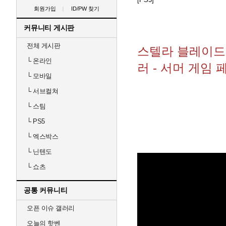
회원가입
ID/PW 찾기
커뮤니티 게시판
전체 게시판
스텔라 블레이드
└
온라인
러 - 서머 게임 페
└
모바일
└
서브컬쳐
└
스팀
└
PS5
└
엑스박스
└
닌텐도
└
쇼츠
공통 커뮤니티
오픈 이슈 갤러리
오늘의 핫벤