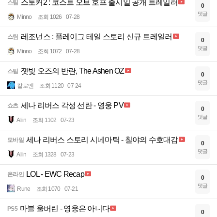
스토커2 : 코스트 오브 호프 출시일 공개 트레일러
스팀
0
댓글
Minno
조회 1026
07-28
레조넌스 : 플레이그 테일 스토리 신규 트레일러
스팀
0
댓글
Minno
조회 1072
07-28
잿빛 오즈의 반란, The Ashen OZ
스팀
0
댓글
칼로엔
조회 1120
07-24
세나 리버스 각성 선란 - 영웅 PV
쇼츠
0
댓글
Aliin
조회 1102
07-23
세나 리버스 스토리 시네마틱 - 칠야의 수호대감
모바일
0
댓글
Aliin
조회 1328
07-23
LOL - EWC Recap
온라인
0
댓글
Rune
조회 1070
07-21
마블 울버린 - 영웅은 아니다
PS5
0