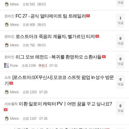
댓글
Minno
조회 542
08-03
FC 27 - 공식 얼티메이트 팀 트레일러
온라인
1
댓글
Minno
조회 608
08-03
로스트아크 죽음의 계율자, 벨가르딘 티저
온라인
0
댓글
Minno
조회 792
08-03
리그 오브 레전드 - 복귀를 환영하오 소환사들
온라인
0
댓글
Rune
조회 1336
추천 1
07-31
[로스트아크X무신사] 모코코 스트릿 팝업 in 성수 방문
쇼츠
0
기
댓글
Minno
조회 1203
07-28
이환 일로이 캐릭터 PV丨어떤 꿈을 꾸고 싶나요?
서브컬쳐
0
댓글
Minno
조회 1197
07-28