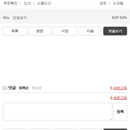
추천확인
신고
스팸신고
공유
스크랩
메뉴
인장보기
EXP 54%
목록
본문
이전
다음
댓글쓰기
댓글
등록순
|
최신순
새로고침
새로고침
등록