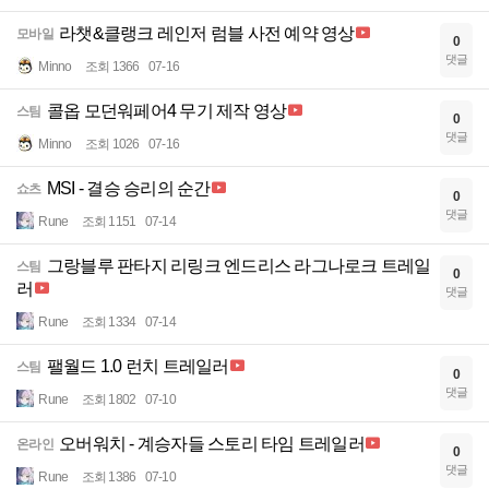
라챗&클랭크 레인저 럼블 사전 예약 영상
모바일
0
댓글
Minno
조회 1366
07-16
콜옵 모던워페어4 무기 제작 영상
스팀
0
댓글
Minno
조회 1026
07-16
MSI - 결승 승리의 순간
쇼츠
0
댓글
Rune
조회 1151
07-14
그랑블루 판타지 리링크 엔드리스 라그나로크 트레일
스팀
0
러
댓글
Rune
조회 1334
07-14
팰월드 1.0 런치 트레일러
스팀
0
댓글
Rune
조회 1802
07-10
오버워치 - 계승자들 스토리 타임 트레일러
온라인
0
댓글
Rune
조회 1386
07-10