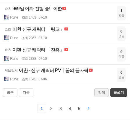
999일 야화 진행 중! - 이환
쇼츠
1
댓글
Rune
조회 1463
07-10
이환 신규 캐릭터 「링코」
쇼츠
0
댓글
Rune
조회 2367
07-10
이환 신규 캐릭터 「잔홍」
쇼츠
0
댓글
Rune
조회 2338
07-10
이환 - 신쿠 캐릭터 PV丨꿈의 끝자락
서브컬쳐
0
댓글
Rune
조회 1645
07-06
최근
다음
검색
글쓰기
1
2
3
4
5