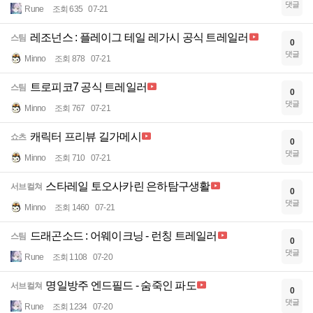
댓글
Rune
조회 635
07-21
레조넌스 : 플레이그 테일 레가시 공식 트레일러
스팀
0
댓글
Minno
조회 878
07-21
트로피코7 공식 트레일러
스팀
0
댓글
Minno
조회 767
07-21
캐릭터 프리뷰 길가메시
쇼츠
0
댓글
Minno
조회 710
07-21
스타레일 토오사카린 은하탐구생활
서브컬쳐
0
댓글
Minno
조회 1460
07-21
드래곤소드 : 어웨이크닝 - 런칭 트레일러
스팀
0
댓글
Rune
조회 1108
07-20
명일방주 엔드필드 - 숨죽인 파도
서브컬쳐
0
댓글
Rune
조회 1234
07-20