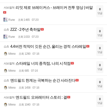
리밋 제로 브레이커스 - 브레이커 전투 영상 | 바알
서브컬쳐
0
댓글
Rune
조회 1465
07-20
ZZZ - 2주년 축하말
쇼츠
0
댓글
Rune
조회 1033
07-20
4.4버전 적막이 깃든 순간, 울리는 경적 스타레일
쇼츠
0
댓글
Minno
조회 1290
07-16
스타레일 너의 종착점, 나의 시작점
서브컬쳐
0
댓글
Minno
조회 685
07-16
엔드필드 한계는 극복하는 순간 사라진다
쇼츠
0
댓글
Minno
조회 1458
07-16
엔드필드 오퍼레이터 스토리 : 결
서브컬쳐
0
댓글
Minno
조회 1040
07-16