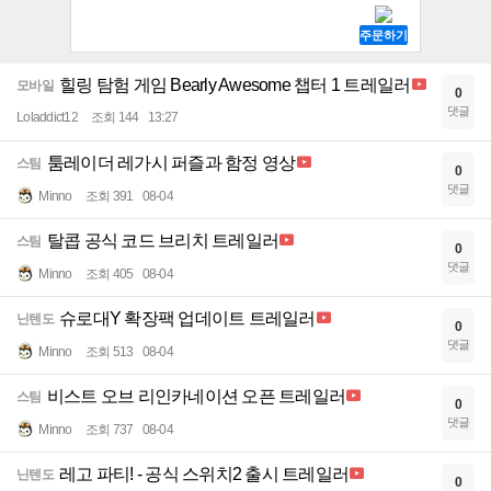
힐링 탐험 게임 Bearly Awesome 챕터 1 트레일러
모바일
0
댓글
Loladdict12
조회 144
13:27
툼레이더 레가시 퍼즐과 함정 영상
스팀
0
댓글
Minno
조회 391
08-04
탈콥 공식 코드 브리치 트레일러
스팀
0
댓글
Minno
조회 405
08-04
슈로대Y 확장팩 업데이트 트레일러
닌텐도
0
댓글
Minno
조회 513
08-04
비스트 오브 리인카네이션 오픈 트레일러
스팀
0
댓글
Minno
조회 737
08-04
레고 파티! - 공식 스위치2 출시 트레일러
닌텐도
0