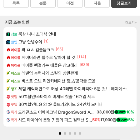
목록
본문
이전
다음
댓글보기
지금 뜨는 인벤
더보기+
룩삼 니니 초대석 안내
정보
[1]
그냥 안녕수야
클립
[65]
와 ㅁㅊ 컴플뜸ㅋㅋ
메이플
[114]
게이머라면 필수로 알아야 할 것
메이플
[639]
메이플 렉걸리는 애들은 참고해라
메이플
레벨업 능력치와 스킬의 상관관계
비스트
비스트 오브 리인카네이션 정보/공략글 모음
비스트
체험 캐릭터만으로 허상 40레벨 하이와티아 5분 컷!｜에이메스·린네·모니에 명함
명조
50%할인!스마이즈 미세모 칫솔 16개입 세트
핫딜
30%할인!LG 21:9 울트라와이드 34인치 모니터
핫딜
드래곤소드 어웨이크닝 DragonSword Awakening
33,000원
10%
특가
시드 마이어의 문명 7 힘의 파도 컬렉션 Sid Meier's Civilization VII Tides of Power Collection DLC
50%
17,900원
5%
특가