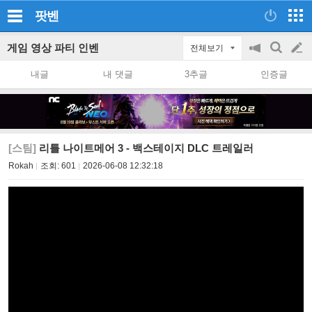
팟벤
게임 영상 파티 인벤
전체보기
공
검
글
지
색
내글
내 댓글
3추글
인증글
on/off
쓰
기
[스팀]
리틀 나이트메어 3 - 백스테이지 DLC 트레일러
Rokah
조회:
601
2026-06-08 12:32:18