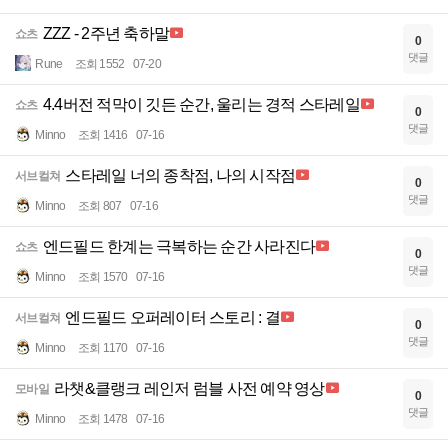
ZZZ - 2주년 축하말
쇼츠
0
댓글
Rune
조회 1552
07-20
4.4버전 적막이 깃든 순간, 울리는 경적 스타레일
쇼츠
0
댓글
Minno
조회 1416
07-16
스타레일 너의 종착점, 나의 시작점
서브컬쳐
0
댓글
Minno
조회 807
07-16
엔드필드 한계는 극복하는 순간 사라진다
쇼츠
0
댓글
Minno
조회 1570
07-16
엔드필드 오퍼레이터 스토리 : 결
서브컬쳐
0
댓글
Minno
조회 1170
07-16
라챗&클랭크 레인저 럼블 사전 예약 영상
모바일
0
댓글
Minno
조회 1478
07-16