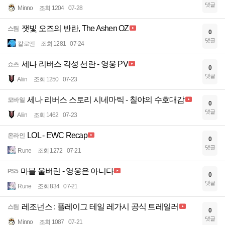
댓글
Minno
조회 1204
07-28
잿빛 오즈의 반란, The Ashen OZ
스팀
0
댓글
칼로엔
조회 1281
07-24
세나 리버스 각성 선란 - 영웅 PV
쇼츠
0
댓글
Aliin
조회 1250
07-23
세나 리버스 스토리 시네마틱 - 칠야의 수호대감
모바일
0
댓글
Aliin
조회 1462
07-23
LOL - EWC Recap
온라인
0
댓글
Rune
조회 1272
07-21
마블 울버린 - 영웅은 아니다
PS5
0
댓글
Rune
조회 834
07-21
레조넌스 : 플레이그 테일 레가시 공식 트레일러
스팀
0
댓글
Minno
조회 1087
07-21