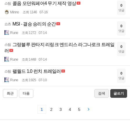
콜옵 모던워페어4 무기 제작 영상
스팀
0
댓글
Minno
조회 1146
07-16
MSI - 결승 승리의 순간
쇼츠
0
댓글
Rune
조회 1272
07-14
그랑블루 판타지 리링크 엔드리스 라그나로크 트레일
스팀
0
러
댓글
Rune
조회 1448
07-14
팰월드 1.0 런치 트레일러
스팀
0
댓글
Rune
조회 1925
07-10
최근
다음
검색
글쓰기
1
2
3
4
5