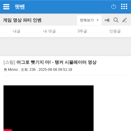
팟벤
게임 영상 파티 인벤
전체보기
공
검
글
지
색
내글
내 댓글
3추글
인증글
on/off
쓰
기
[스팀]
어그로 뺏기지 마! - 탱커 시뮬레이터 영상
Minno
조회:
236
2025-08-06 09:51:18