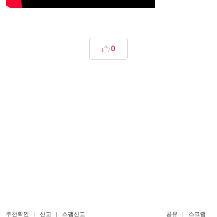
0
추천확인
신고
스팸신고
공유
스크랩