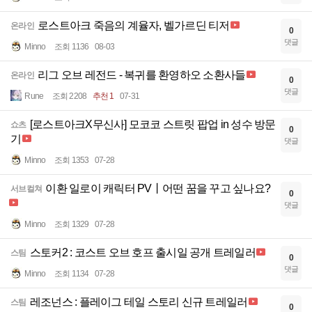
로스트아크 죽음의 계율자, 벨가르딘 티저
온라인
0
댓글
Minno
조회 1136
08-03
리그 오브 레전드 - 복귀를 환영하오 소환사들
온라인
0
댓글
Rune
조회 2208
추천 1
07-31
[로스트아크X무신사] 모코코 스트릿 팝업 in 성수 방문
쇼츠
0
기
댓글
Minno
조회 1353
07-28
이환 일로이 캐릭터 PV丨어떤 꿈을 꾸고 싶나요?
서브컬쳐
0
댓글
Minno
조회 1329
07-28
스토커2 : 코스트 오브 호프 출시일 공개 트레일러
스팀
0
댓글
Minno
조회 1134
07-28
레조넌스 : 플레이그 테일 스토리 신규 트레일러
스팀
0