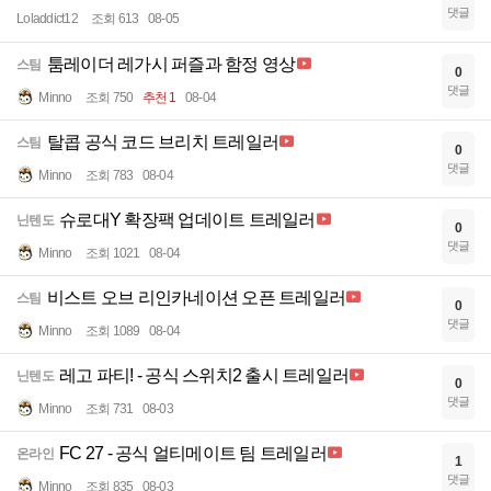
댓글
Loladdict12
조회 613
08-05
툼레이더 레가시 퍼즐과 함정 영상
스팀
0
댓글
Minno
조회 750
추천 1
08-04
탈콥 공식 코드 브리치 트레일러
스팀
0
댓글
Minno
조회 783
08-04
슈로대Y 확장팩 업데이트 트레일러
닌텐도
0
댓글
Minno
조회 1021
08-04
비스트 오브 리인카네이션 오픈 트레일러
스팀
0
댓글
Minno
조회 1089
08-04
레고 파티! - 공식 스위치2 출시 트레일러
닌텐도
0
댓글
Minno
조회 731
08-03
FC 27 - 공식 얼티메이트 팀 트레일러
온라인
1
댓글
Minno
조회 835
08-03