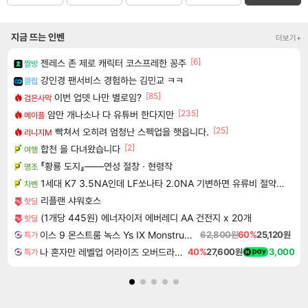
지금 뜨는 인벤
더보기+
[6]
젠레스 존 제로 캐릭터 코스프레한 꽁주
짤방
강인경 팬서비스 경험하는 김민교 ㅋㅋ
클립
[85]
이번 업뎃 나만 별로임?
검은사막
[235]
암만 개나소나 다 유튜버 한다지만
메이플
[25]
빡쳐서 오히려 엄청난 스펙업을 햇읍니다.
리니지M
[2]
합천 을 다녀왔습니다
여행
『황룡 도지』——연성 절창 · 현령작
명조
1세대 K7 3.5NA인데 LF쏘나타 2.0NA 기변하면 유류비 절약이 얼마나 될까요..?
차벤
리플랜 샤워호스
핫딜
(1개당 445원) 에너자이저 에버레디 AA 건전지 x 20개
핫딜
이스 9 몬스트룸 녹스 Ys IX Monstrum Nox
62,800원
60%
25,120원
특가
나 혼자만 레벨업 어라이즈 오버드라이브 Solo Leveling Arise
40%
27,600원
3,000
특가