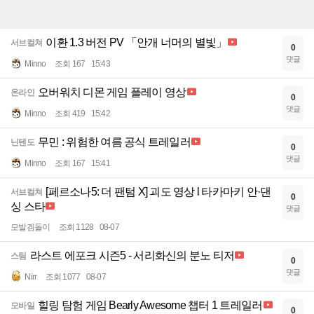
이환 1.3 버전 PV 「안개 너머의 별빛」
서브컬쳐
0
댓글
Minno
조회 167
15:43
오버워치 디몬 게임 플레이 영상
온라인
0
댓글
Minno
조회 419
15:42
무민 : 위험한 여름 공식 트레일러
닌텐도
0
댓글
Minno
조회 167
15:41
[페르소나5: 더 팬텀 X] 괴도 영상 l 타카마키 안·댄
서브컬쳐
0
싱 스타
댓글
모발겜돌이
조회 1128
08-07
라스트 에포크 시즌5 - 서리화신의 분노 티저
스팀
0
댓글
Nirr
조회 1077
08-07
힐링 탐험 게임 Bearly Awesome 챕터 1 트레일러
모바일
0