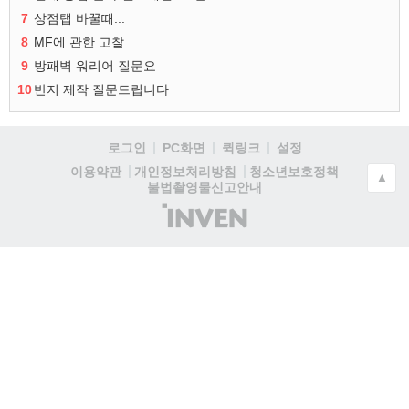
7
상점탭 바꿀때...
8
MF에 관한 고찰
9
방패벽 워리어 질문요
10
반지 제작 질문드립니다
로그인
PC화면
퀵링크
설정
청소년보호정책
이용약관
개인정보처리방침
▲
불법촬영물신고안내
(주)
인
벤