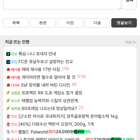
목록
본문
이전
다음
댓글보기
지금 뜨는 인벤
더보기+
룩삼 니니 초대석 안내
정보
FC온 호날두보고 실망하는 민교
클립
[76]
레테 재사용 17번 터짐
메이플
[116]
게이머라면 필수로 알아야 할 것
메이플
[6]
Ssf 정의를 내려 버린 디시인
디아4
프로젝트 RX 도쿄 게임쇼 참가 결정
섭컬겜
레벨업 능력치와 스킬의 상관관계
비스트
[1]
60프레임 나오는데 정상일까요?
레퀴엠
[근소한 차이로 국내최저가] 양주골호랑떡 문어발소떡 1kg
핫딜
[40%] 다원수산 맥반석 오징어, 200g, 1개
핫딜
팰월드 Palworld
25%
24,000원
5%
특가
나 혼자만 레벨업 어라이즈 오버드라이브 Solo Leveling Arise
40%
27,600원
3,000
특가