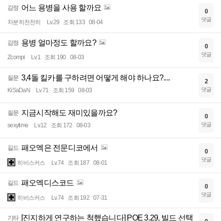
어느 용병을 사용 할까요
감정
0
댓글
차분히천천히
Lv.29
조회 133
08-04
용병 얼마정도 할까요?
감정
0
댓글
Zcompi
Lv.1
조회 190
08-03
3,4돌 킬카를 구하려면 어떻게 해야 하나요?....
질문
2
댓글
KiSaDaN
Lv.71
조회 159
08-03
지금시작해도 재미있을까요?
질문
0
댓글
sexytime
Lv.12
조회 172
08-03
패오엑은 전문디코에서
길드
0
댓글
히비스커스
Lv.74
조회 187
08-01
패오엑디스코드
길드
0
댓글
히비스커스
Lv.74
조회 192
07-31
[진지하게 연구하는 척했습니다] POE 3.29, 빌드 선택
기타