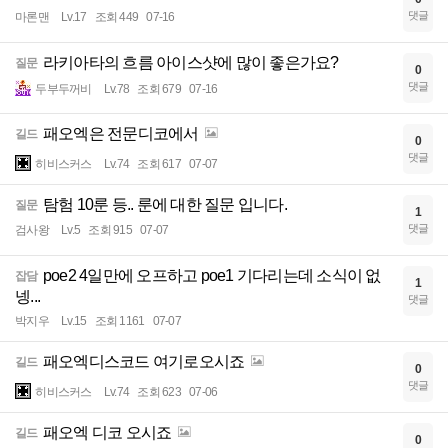
댓글
마론맨
Lv.17
조회 449
07-16
라키아타의 흐름 아이스샷에 많이 좋은가요?
질문
0
댓글
두부두꺼비
Lv.78
조회 679
07-16
패오엑은 전문디코에서
길드
0
댓글
히비스커스
Lv.74
조회 617
07-07
탐험 10룬 등.. 룬에 대한 질문 입니다.
질문
1
댓글
검사왕
Lv.5
조회 915
07-07
poe2 4일만에 오프하고 poe1 기다리는데 소식이 없
잡담
1
넹...
댓글
박지우
Lv.15
조회 1161
07-07
패오엑디스코드 여기로오시죠
길드
0
댓글
히비스커스
Lv.74
조회 623
07-06
패오엑 디코 오시죠
길드
0