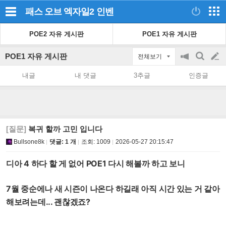
패스 오브 엑자일2
인벤
POE2 자유 게시판
POE1 자유 게시판
POE1 자유 게시판
전체보기
공
검
글
지
색
내글
내 댓글
3추글
인증글
on/off
쓰
기
[질문]
복귀 할까 고민 입니다
Bullsone8k
댓글: 1 개
조회:
1009
2026-05-27 20:15:47
디아 4
하다
할 게
없어 POE1 다시 해볼까 하고 보니
7월 중순에나 새 시즌이 나온다 하길래 아직 시간
있는 거
같아
해보려는데...
괜찮겠죠?