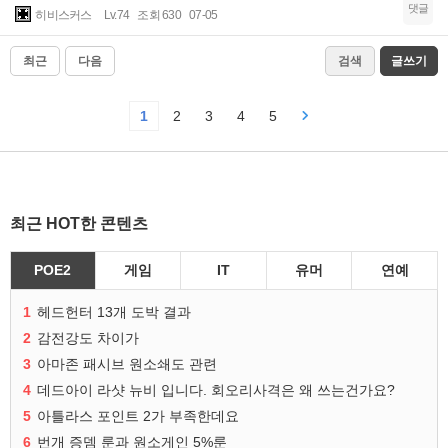
댓글
히비스커스
Lv.74
조회 630
07-05
최근
다음
검색
글쓰기
1
2
3
4
5
최근 HOT한 콘텐츠
POE2
게임
IT
유머
연예
1
헤드헌터 13개 도박 결과
2
감전강도 차이가
3
아마존 패시브 원소쇄도 관련
4
데드아이 라샷 뉴비 입니다. 회오리사격은 왜 쓰는건가요?
5
아틀라스 포인트 2가 부족한데요
6
번개 증뎀 룬과 원소게인 5%룬