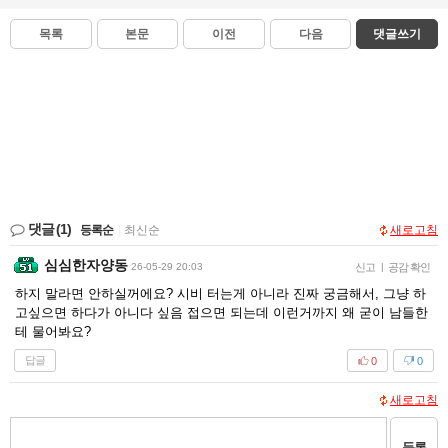
목록
본문
이전
다음
댓글쓰기
댓글
(1)
등록순
|
최신순
새로고침
심심한자양동
26-05-29 20:03
신고
|
공감 확인
하지 말라면 안하실꺼에요? 시비 터는게 아니라 진짜 궁금해서, 그냥 하
고싶으면 하다가 아니다 싶음 접으면 되는데 이런거까지 왜 굳이 남들한
테 물어봐요?
답글
0
0
새로고침
등록