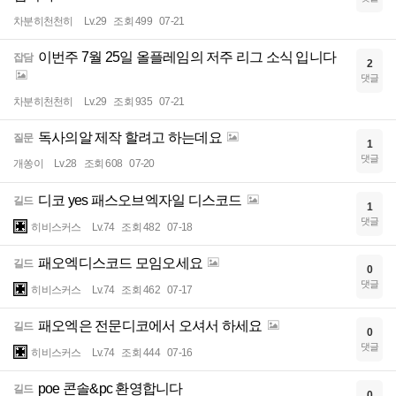
차분히천천히
Lv.29
조회 499
07-21
이번주 7월 25일 올플레임의 저주 리그 소식 입니다
잡담
2
댓글
차분히천천히
Lv.29
조회 935
07-21
독사의알 제작 할려고 하는데요
질문
1
댓글
개쏭이
Lv.28
조회 608
07-20
디코 yes 패스오브엑자일 디스코드
길드
1
댓글
히비스커스
Lv.74
조회 482
07-18
패오엑디스코드 모임오세요
길드
0
댓글
히비스커스
Lv.74
조회 462
07-17
패오엑은 전문디코에서 오셔서 하세요
길드
0
댓글
히비스커스
Lv.74
조회 444
07-16
poe 콘솔&pc 환영합니다
길드
0