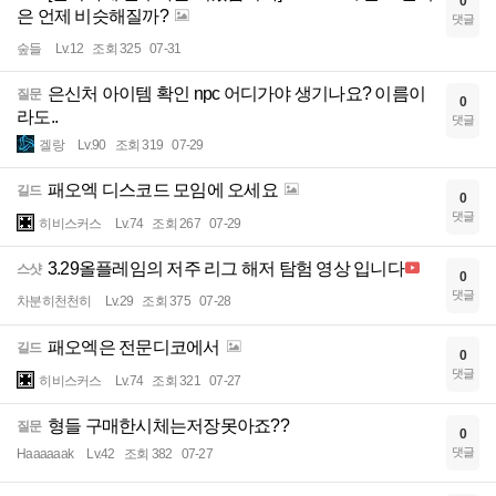
0
은 언제 비슷해질까?
댓글
숲들
Lv.12
조회 325
07-31
은신처 아이템 확인 npc 어디가야 생기나요? 이름이
질문
0
라도..
댓글
겔랑
Lv.90
조회 319
07-29
패오엑 디스코드 모임에 오세요
길드
0
댓글
히비스커스
Lv.74
조회 267
07-29
3.29올플레임의 저주 리그 해저 탐험 영상 입니다
스샷
0
댓글
차분히천천히
Lv.29
조회 375
07-28
패오엑은 전문디코에서
길드
0
댓글
히비스커스
Lv.74
조회 321
07-27
형들 구매한시체는저장못아죠??
질문
0
댓글
Haaaaaak
Lv.42
조회 382
07-27