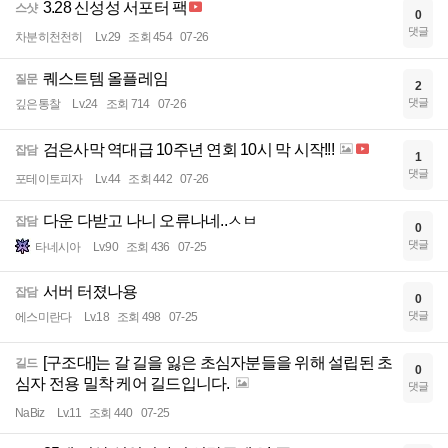
3.28 신성성 서포터 팩
스샷
0
댓글
차분히천천히
Lv.29
조회 454
07-26
퀘스트템 올플레임
질문
2
댓글
깊은통찰
Lv.24
조회 714
07-26
검은사막 역대급 10주년 연회 10시 막 시작!!!
잡담
1
댓글
포테이토피자
Lv.44
조회 442
07-26
다운 다받고 나니 오류나네..ㅅㅂ
잡담
0
댓글
타네시아
Lv.90
조회 436
07-25
서버 터졌나용
잡담
0
댓글
에스미란다
Lv.18
조회 498
07-25
[구조대]는 갈 길을 잃은 초심자분들을 위해 설립된 초
길드
0
심자 전용 밀착 케어 길드입니다.
댓글
NaBiz
Lv.11
조회 440
07-25