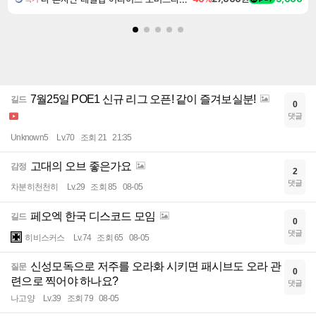
7월25일 POE1 신규 리그 오픈! 같이 즐겨보실분!
길드
0
댓글
Unknown5
Lv.70
조회 21
21:35
고대의 오브 좋은가요
감정
2
댓글
차분히천천히
Lv.29
조회 85
08-05
페오엑 한국 디스코드 모임
길드
0
댓글
히비스커스
Lv.74
조회 65
08-05
신성모독으로 저주를 오라화 시키면 패시브도 오라 관
질문
0
련으로 찍어야 하나요?
댓글
나고양
Lv.39
조회 79
08-05