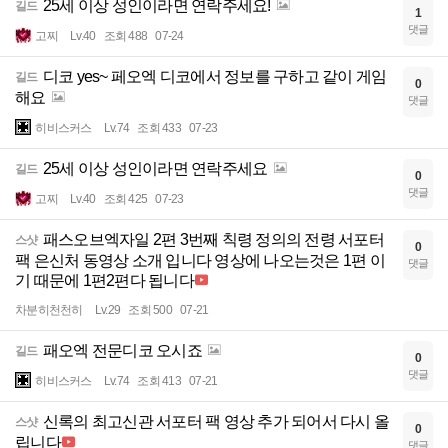
25세 이상 성인이라면 연락주세요!
길드
1
댓글
고찌
Lv.40
조회 488
07-24
디코 yes~ 페오엑 디코에서 정보를 구하고 같이 게임
길드
0
해요
댓글
히비스커스
Lv.74
조회 433
07-23
25세 이상 성인이라면 연락주세요
길드
0
댓글
고찌
Lv.40
조회 425
07-23
패스오브엑자일 2편 3번째 칙령 정의의 전령 서포터
스샷
0
팩 은신처 동영상 소개 입니다 영상에 나오는것은 1편 이
댓글
기 때문에 1편2편다 됩니다
차분히천천히
Lv.29
조회 500
07-21
패오엑 전문디코 오시죠
길드
0
댓글
히비스커스
Lv.74
조회 413
07-21
신록의 최고신관 서포터 팩 영상 추가 되어서 다시 올
스샷
0
립니다
댓글