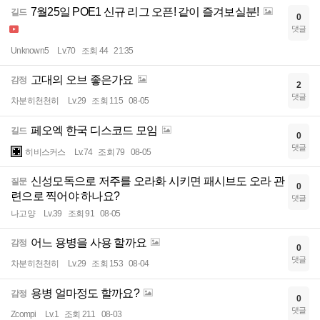
7월25일 POE1 신규 리그 오픈! 같이 즐겨보실분!
길드
0
댓글
Unknown5
Lv.70
조회 44
21:35
고대의 오브 좋은가요
감정
2
댓글
차분히천천히
Lv.29
조회 115
08-05
페오엑 한국 디스코드 모임
길드
0
댓글
히비스커스
Lv.74
조회 79
08-05
신성모독으로 저주를 오라화 시키면 패시브도 오라 관
질문
0
련으로 찍어야 하나요?
댓글
나고양
Lv.39
조회 91
08-05
어느 용병을 사용 할까요
감정
0
댓글
차분히천천히
Lv.29
조회 153
08-04
용병 얼마정도 할까요?
감정
0
댓글
Zcompi
Lv.1
조회 211
08-03