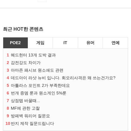
최근 HOT한 콘텐츠
POE2
게임
IT
유머
연예
1
헤드헌터 13개 도박 결과
2
감전강도 차이가
3
아마존 패시브 원소쇄도 관련
4
데드아이 라샷 뉴비 입니다. 회오리사격은 왜 쓰는건가요?
5
아틀라스 포인트 2가 부족한데요
6
번개 증뎀 룬과 원소게인 5%룬
7
상점탭 바꿀때...
8
MF에 관한 고찰
9
방패벽 워리어 질문요
10
반지 제작 질문드립니다