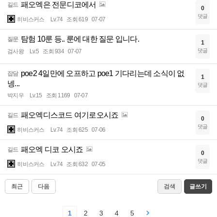
패오엑은 전문디코에서
길드
0
댓글
히비스커스
Lv.74
조회 619
07-07
탐험 10룬 등.. 룬에 대한 질문 입니다.
질문
1
댓글
검사왕
Lv.5
조회 934
07-07
poe2 4일만에 오프하고 poe1 기다리는데 소식이 없
잡담
1
넹...
댓글
박지우
Lv.15
조회 1169
07-07
패오엑디스코드 여기로오시죠
길드
0
댓글
히비스커스
Lv.74
조회 625
07-06
패오엑 디코 오시죠
길드
0
댓글
히비스커스
Lv.74
조회 632
07-05
최근
다음
검색
글쓰기
1
2
3
4
5