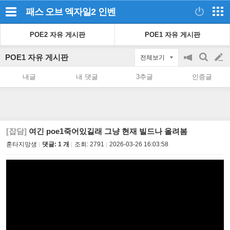
패스 오브 엑자일2
인벤
POE2 자유 게시판
POE1 자유 게시판
POE1 자유 게시판
전체보기
공
검
글
지
색
내글
내 댓글
3추글
인증글
on/off
쓰
기
[잡담]
여긴 poe1죽어있길래 그냥 현재 빌드나 올려봄
훈타지망생
댓글: 1 개
조회:
2791
2026-03-26 16:03:58