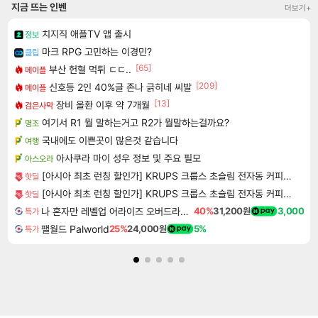
지금 뜨는 인벤
더보기+
치지직 애플TV 앱 출시
정보
마크 RPG 고민하는 이경민?
클립
[65]
부산 헌혈 먹튀 ㄷㄷ..
메이플
[209]
신호등 2인 40%글 존나 긁히네 씨발
메이플
[13]
장비 올환 이후 약 7개월
검은사막
여기서 R1 뭘 말하는거고 R2가 뭘말하는걸까요?
명조
국내에도 이쁜곳이 많은것 같습니다
여행
아사쿠라 마이 성우 정보 및 주요 필모
아스오라
[아시아 최초 런칭 할인가] KRUPS 크룹스 초슬림 전자동 커피머신 SA403BK0
핫딜
[아시아 최초 런칭 할인가] KRUPS 크룹스 초슬림 전자동 커피머신 SA4028K0
핫딜
나 혼자만 레벨업 어라이즈 오버드라이브 디럭스 에디션 Solo Leveling Arise Overdrive Deluxe Edition
40%
31,200원
3,000
특가
팰월드 Palworld
25%
24,000원
5%
특가