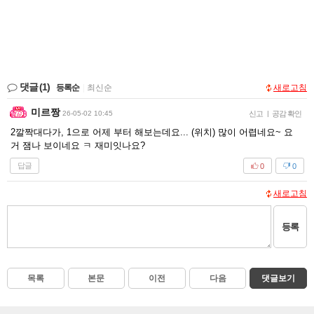
댓글
(1)
등록순
|
최신순
새로고침
미르짱
26-05-02 10:45
신고
|
공감 확인
2깔짝대다가, 1으로 어제 부터 해보는데요... (위치) 많이 어렵네요~ 요
거 잼나 보이네요 ㅋ 재미잇나요?
답글
0
0
새로고침
등록
목록
본문
이전
다음
댓글보기