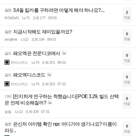
3,4돌 킬카를 구하려면 어떻게 해야 하나요?....
질문
2
댓글
KiSaDaN
Lv.71
조회 177
08-03
지금시작해도 재미있을까요?
질문
0
댓글
sexytime
Lv.12
조회 194
08-03
패오엑은 전문디코에서
길드
0
댓글
히비스커스
Lv.74
조회 201
08-01
패오엑디스코드
길드
0
댓글
히비스커스
Lv.74
조회 203
07-31
[진지하게 연구하는 척했습니다] POE 3.29, 빌드 선택
기타
0
은 언제 비슷해질까?
댓글
숲들
Lv.12
조회 338
07-31
은신처 아이템 확인 npc 어디가야 생기나요? 이름이
질문
0
라도..
댓글