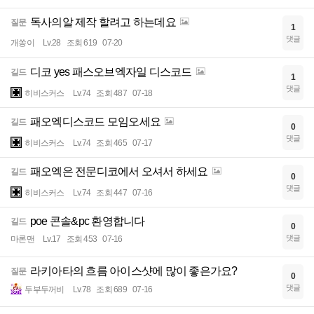
독사의알 제작 할려고 하는데요
질문
1
댓글
개쏭이
Lv.28
조회 619
07-20
디코 yes 패스오브엑자일 디스코드
길드
1
댓글
히비스커스
Lv.74
조회 487
07-18
패오엑디스코드 모임오세요
길드
0
댓글
히비스커스
Lv.74
조회 465
07-17
패오엑은 전문디코에서 오셔서 하세요
길드
0
댓글
히비스커스
Lv.74
조회 447
07-16
poe 콘솔&pc 환영합니다
길드
0
댓글
마론맨
Lv.17
조회 453
07-16
라키아타의 흐름 아이스샷에 많이 좋은가요?
질문
0
댓글
두부두꺼비
Lv.78
조회 689
07-16