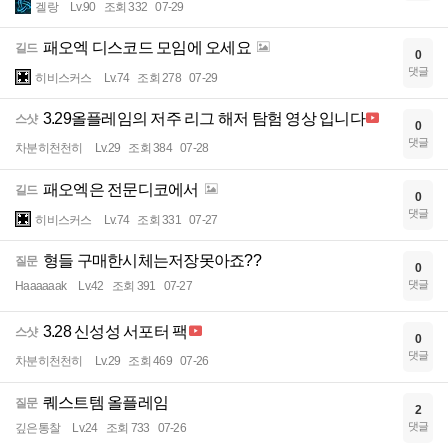
겔랑
Lv.90
조회 332
07-29
패오엑 디스코드 모임에 오세요
길드
0
댓글
히비스커스
Lv.74
조회 278
07-29
3.29올플레임의 저주 리그 해저 탐험 영상 입니다
스샷
0
댓글
차분히천천히
Lv.29
조회 384
07-28
패오엑은 전문디코에서
길드
0
댓글
히비스커스
Lv.74
조회 331
07-27
형들 구매한시체는저장못아죠??
질문
0
댓글
Haaaaaak
Lv.42
조회 391
07-27
3.28 신성성 서포터 팩
스샷
0
댓글
차분히천천히
Lv.29
조회 469
07-26
퀘스트템 올플레임
질문
2
댓글
깊은통찰
Lv.24
조회 733
07-26