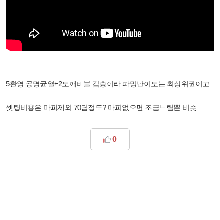
5환영 공명균열+2도깨비불 갑충이라 파밍난이도는 최상위권이고
셋팅비용은 마피제외 70딥정도? 마피없으면 조금느릴뿐 비슷
0