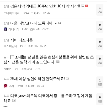
검은사막 역대급 10주년 연회 10시 막 시작!!!
잡담
1
댓글
포테이토피자
Lv.44
조회 455
07-26
다운 다받고 나니 오류나네..ㅅㅂ
잡담
0
댓글
타네시아
Lv.90
조회 444
07-25
서버 터졌나용
잡담
0
댓글
에스미란다
Lv.18
조회 507
07-25
[구조대]는 갈 길을 잃은 초심자분들을 위해 설립된 초
길드
0
심자 전용 밀착 케어 길드입니다.
댓글
NaBiz
Lv.11
조회 453
07-25
25세 이상 성인이라면 연락주세요!
길드
1
댓글
고찌
Lv.40
조회 498
07-24
디코 yes~ 페오엑 디코에서 정보를 구하고 같이 게임
길드
0
해요
댓글