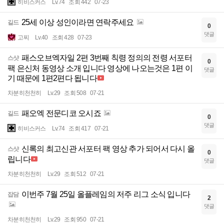
히비스커스
Lv.74
조회 442
07-23
25세 이상 성인이라면 연락주세요
길드
0
댓글
고찌
Lv.40
조회 428
07-23
패스오브엑자일 2편 3번째 칙령 정의의 전령 서포터
스샷
0
팩 은신처 동영상 소개 입니다 영상에 나오는것은 1편 이
댓글
기 때문에 1편2편다 됩니다
차분히천천히
Lv.29
조회 508
07-21
패오엑 전문디코 오시죠
길드
0
댓글
히비스커스
Lv.74
조회 417
07-21
신록의 최고신관 서포터 팩 영상 추가 되어서 다시 올
스샷
0
립니다
댓글
차분히천천히
Lv.29
조회 512
07-21
이번주 7월 25일 올플레임의 저주 리그 소식 입니다
잡담
2
댓글
차분히천천히
Lv.29
조회 950
07-21