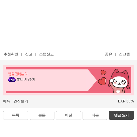
추천확인
신고
스팸신고
공유
스크랩
밤을 건너는 자
훈타지망생
메뉴
인장보기
EXP 33%
목록
본문
이전
다음
댓글쓰기