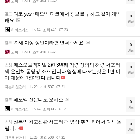
고찌
Lv.40
조회 494
07-24
디코 yes~ 페오엑 디코에서 정보를 구하고 같이 게임
길드
0
해요
댓글
히비스커스
Lv.74
조회 441
07-23
25세 이상 성인이라면 연락주세요
길드
0
댓글
고찌
Lv.40
조회 428
07-23
패스오브엑자일 2편 3번째 칙령 정의의 전령 서포터
스샷
0
팩 은신처 동영상 소개 입니다 영상에 나오는것은 1편 이
댓글
기 때문에 1편2편다 됩니다
차분히천천히
Lv.29
조회 507
07-21
패오엑 전문디코 오시죠
길드
0
댓글
히비스커스
Lv.74
조회 417
07-21
신록의 최고신관 서포터 팩 영상 추가 되어서 다시 올
스샷
0
립니다
댓글
차분히천천히
Lv.29
조회 506
07-21