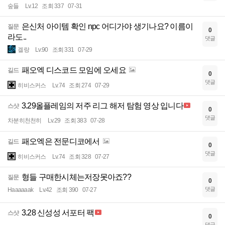
숲들
Lv.12
조회 337
07-31
은신처 아이템 확인 npc 어디가야 생기나요? 이름이
질문
0
라도..
댓글
겔랑
Lv.90
조회 331
07-29
패오엑 디스코드 모임에 오세요
길드
0
댓글
히비스커스
Lv.74
조회 274
07-29
3.29올플레임의 저주 리그 해저 탐험 영상 입니다
스샷
0
댓글
차분히천천히
Lv.29
조회 383
07-28
패오엑은 전문디코에서
길드
0
댓글
히비스커스
Lv.74
조회 328
07-27
형들 구매한시체는저장못아죠??
질문
0
댓글
Haaaaaak
Lv.42
조회 390
07-27
3.28 신성성 서포터 팩
스샷
0
댓글