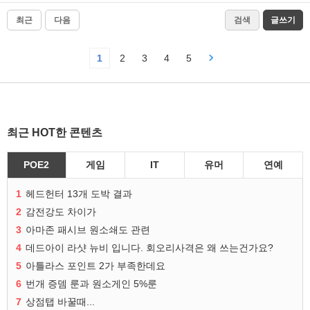
최근
다음
검색
글쓰기
1
2
3
4
5
최근 HOT한 콘텐츠
POE2
게임
IT
유머
연예
1
헤드헌터 13개 도박 결과
2
감전강도 차이가
3
아마존 패시브 원소쇄도 관련
4
데드아이 라샷 뉴비 입니다. 회오리사격은 왜 쓰는건가요?
5
아틀라스 포인트 2가 부족한데요
6
번개 증뎀 룬과 원소게인 5%룬
7
상점탭 바꿀때...