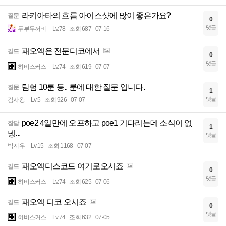
라키아타의 흐름 아이스샷에 많이 좋은가요?
질문
0
댓글
두부두꺼비
Lv.78
조회 687
07-16
패오엑은 전문디코에서
길드
0
댓글
히비스커스
Lv.74
조회 619
07-07
탐험 10룬 등.. 룬에 대한 질문 입니다.
질문
1
댓글
검사왕
Lv.5
조회 926
07-07
poe2 4일만에 오프하고 poe1 기다리는데 소식이 없
잡담
1
넹...
댓글
박지우
Lv.15
조회 1168
07-07
패오엑디스코드 여기로오시죠
길드
0
댓글
히비스커스
Lv.74
조회 625
07-06
패오엑 디코 오시죠
길드
0
댓글
히비스커스
Lv.74
조회 632
07-05