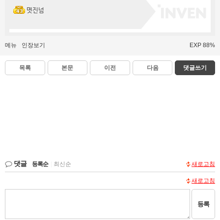
몃진넘
메뉴
인장보기
EXP 88%
목록
본문
이전
다음
댓글쓰기
댓글
등록순
|
최신순
새로고침
새로고침
등록