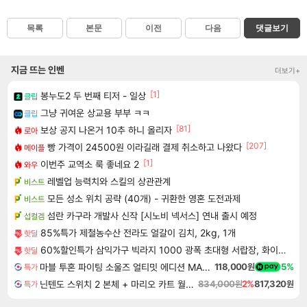
목록
본문
이전
다음
댓글보기
지금 뜨는 인벤
더보기+
[1]
봉누도2 두 번째 티저 - 일상
클립
그냥 귀여운 상교용 부부 ㅋㅋ
클립
[81]
보상 공지 나온거 10추 하니 올리자
로아
[207]
빵 가격이 24500원 이라길래 결제 취소하고 나왔다
메이플
[1]
이번주 교역소 룩 좋네요 2
와우
레벨업 능력치와 스킬의 상관관계
비스트
모든 성소 위치 공략 (40개) - 귀환한 영혼 도전과제
비스트
섬란 카구라 개발사 신작 [시노비 넥서스] 연내 출시 예정
섭컬겜
85%특가 제철농수산 전라도 얼갈이 김치, 2kg, 1개
핫딜
60%할인특가 삼익가구 빅라지 1000 광폭 초대형 서랍장, 화이트+오크, 1000mm, 5단
핫딜
마블 투혼 파이팅 소울즈 얼티밋 에디션 MARVEL Tokon Fighting Souls Ultimate Edition
118,000원
5%
특가
닌텐도 스위치 2 본체 + 마리오 카트 월드 + 포켓몬 포코피아 번들
834,000원
2%
817,320원
특가