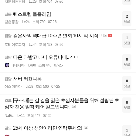
차분히천천히
Lv.29
조회 464
07-26
퀘스트템 올플레임
질문
2
댓글
깊은통찰
Lv.24
조회 730
07-26
검은사막 역대급 10주년 연회 10시 막 시작!!!
잡담
1
댓글
포테이토피자
Lv.44
조회 453
07-26
다운 다받고 나니 오류나네..ㅅㅂ
잡담
0
댓글
타네시아
Lv.90
조회 443
07-25
서버 터졌나용
잡담
0
댓글
에스미란다
Lv.18
조회 506
07-25
[구조대]는 갈 길을 잃은 초심자분들을 위해 설립된 초
길드
0
심자 전용 밀착 케어 길드입니다.
댓글
NaBiz
Lv.11
조회 447
07-25
25세 이상 성인이라면 연락주세요!
길드
1
댓글