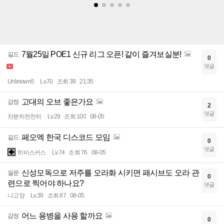
7월25일 POE1 신규 리그 오픈! 같이 즐겨보실분!
길드
0
댓글
Unknown5
Lv.70
조회 39
21:35
고대의 오브 좋은가요
감정
2
댓글
차분히천천히
Lv.29
조회 100
08-05
페오엑 한국 디스코드 모임
길드
0
댓글
히비스커스
Lv.74
조회 76
08-05
신성모독으로 저주를 오라화 시키면 패시브도 오라 관
질문
0
련으로 찍어야 하나요?
댓글
나고양
Lv.39
조회 87
08-05
어느 용병을 사용 할까요
감정
0