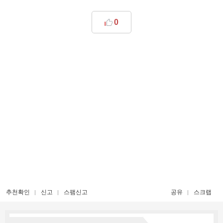
0
추천확인
신고
스팸신고
공유
스크랩