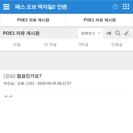
패스 오브 엑자일2
인벤
POE2 자유 게시판
POE1 자유 게시판
POE1 자유 게시판
전체보기
공
검
글
지
색
내글
내 댓글
3추글
인증글
on/off
쓰
기
[잡담]
점검인가요?
몃진넘
조회:
1161
2026-06-05 08:12:57
ㅜ.ㅜ