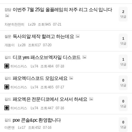
이번주 7월 25일 올플레임의 저주 리그 소식 입니다
잡담
2
댓글
차분히천천히
Lv.29
조회 945
07-21
독사의알 제작 할려고 하는데요
질문
1
댓글
개쏭이
Lv.28
조회 617
07-20
디코 yes 패스오브엑자일 디스코드
길드
1
댓글
히비스커스
Lv.74
조회 484
07-18
패오엑디스코드 모임오세요
길드
0
댓글
히비스커스
Lv.74
조회 465
07-17
패오엑은 전문디코에서 오셔서 하세요
길드
0
댓글
히비스커스
Lv.74
조회 447
07-16
poe 콘솔&pc 환영합니다
길드
0
댓글
마론맨
Lv.17
조회 452
07-16