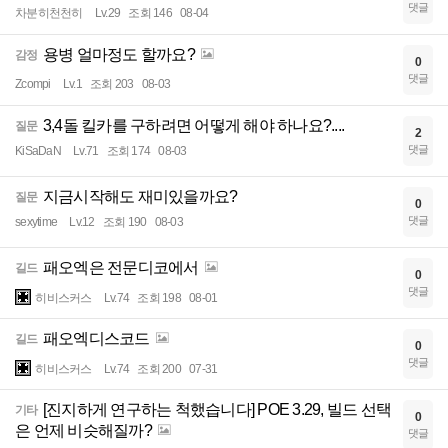
댓글
차분히천천히
Lv.29
조회 146
08-04
용병 얼마정도 할까요?
감정
0
댓글
Zcompi
Lv.1
조회 203
08-03
3,4돌 킬카를 구하려면 어떻게 해야 하나요?....
질문
2
댓글
KiSaDaN
Lv.71
조회 174
08-03
지금시작해도 재미있을까요?
질문
0
댓글
sexytime
Lv.12
조회 190
08-03
패오엑은 전문디코에서
길드
0
댓글
히비스커스
Lv.74
조회 198
08-01
패오엑디스코드
길드
0
댓글
히비스커스
Lv.74
조회 200
07-31
[진지하게 연구하는 척했습니다] POE 3.29, 빌드 선택
기타
0
은 언제 비슷해질까?
댓글