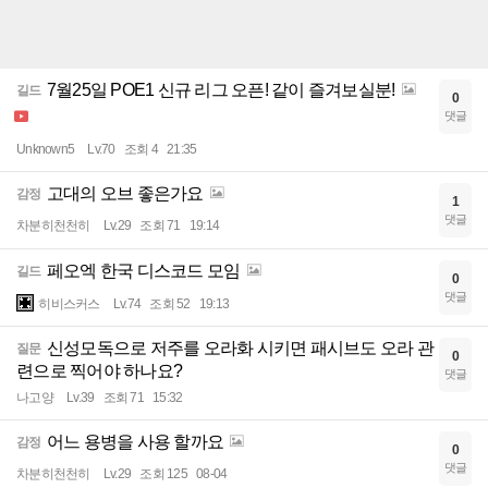
7월25일 POE1 신규 리그 오픈! 같이 즐겨보실분!
길드
0
댓글
Unknown5
Lv.70
조회 4
21:35
고대의 오브 좋은가요
감정
1
댓글
차분히천천히
Lv.29
조회 71
19:14
페오엑 한국 디스코드 모임
길드
0
댓글
히비스커스
Lv.74
조회 52
19:13
신성모독으로 저주를 오라화 시키면 패시브도 오라 관
질문
0
련으로 찍어야 하나요?
댓글
나고양
Lv.39
조회 71
15:32
어느 용병을 사용 할까요
감정
0
댓글
차분히천천히
Lv.29
조회 125
08-04