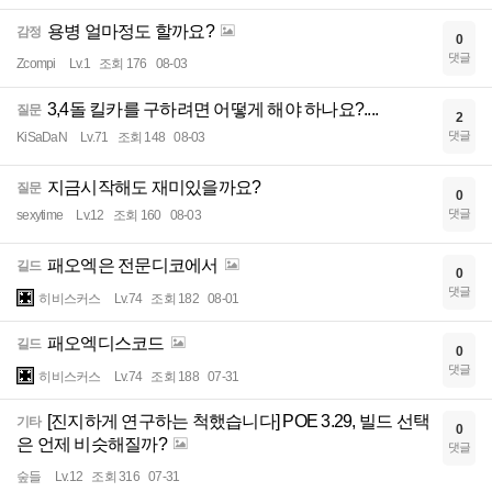
용병 얼마정도 할까요?
감정
0
댓글
Zcompi
Lv.1
조회 176
08-03
3,4돌 킬카를 구하려면 어떻게 해야 하나요?....
질문
2
댓글
KiSaDaN
Lv.71
조회 148
08-03
지금시작해도 재미있을까요?
질문
0
댓글
sexytime
Lv.12
조회 160
08-03
패오엑은 전문디코에서
길드
0
댓글
히비스커스
Lv.74
조회 182
08-01
패오엑디스코드
길드
0
댓글
히비스커스
Lv.74
조회 188
07-31
[진지하게 연구하는 척했습니다] POE 3.29, 빌드 선택
기타
0
은 언제 비슷해질까?
댓글
숲들
Lv.12
조회 316
07-31