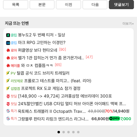
목록
본문
이전
다음
댓글보기
지금 뜨는 인벤
더보기+
봉누도2 두 번째 티저 - 일상
클립
마크 RPG 고민하는 이경민?
클립
[90]
퍼클영상 보다 현타오네
로아
[47]
벨가 1관 잡히는거 먼가 좀 몬가몬가네..
로아
[65]
와 ㅁㅊ 컴플뜸ㅋㅋ
메이플
탈콥 공식 코드 브리치 트레일러
PV
프롤로그 테스트를 마치고.. (feat. 리아)
리밋제로
프로젝트 RX 도쿄 게임쇼 참가 결정
섭컬겜
[148,900 -> 49,724] 고려홍삼정 에브리데이 300포
핫딜
24%할인!벨킨 USB C타입 멀티 허브 아이폰 아이패드 맥북 프로 에어 노트북 호환
핫딜
옥토패스 트래블러 II Octopath Traveler II
49,800원
70%
14,940원
특가
그랑블루 판타지 리링크 엔드리스 라그나로크 Granblue Fantasy Relink Endless Ragnarok
66,800원
7,000
특가