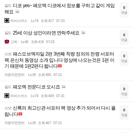
디코 yes~ 페오엑 디코에서 정보를 구하고 같이 게임
길드
0
해요
댓글
히비스커스
Lv.74
조회 427
07-23
25세 이상 성인이라면 연락주세요
길드
0
댓글
고찌
Lv.40
조회 419
07-23
패스오브엑자일 2편 3번째 칙령 정의의 전령 서포터
스샷
0
팩 은신처 동영상 소개 입니다 영상에 나오는것은 1편 이
댓글
기 때문에 1편2편다 됩니다
차분히천천히
Lv.29
조회 495
07-21
패오엑 전문디코 오시죠
길드
0
댓글
히비스커스
Lv.74
조회 409
07-21
신록의 최고신관 서포터 팩 영상 추가 되어서 다시 올
스샷
0
립니다
댓글
차분히천천히
Lv.29
조회 487
07-21