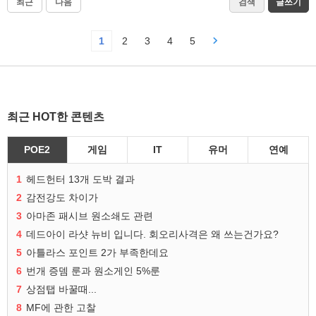
최근
다음
검색
글쓰기
1
2
3
4
5
최근 HOT한 콘텐츠
POE2
게임
IT
유머
연예
1
헤드헌터 13개 도박 결과
2
감전강도 차이가
3
아마존 패시브 원소쇄도 관련
4
데드아이 라샷 뉴비 입니다. 회오리사격은 왜 쓰는건가요?
5
아틀라스 포인트 2가 부족한데요
6
번개 증뎀 룬과 원소게인 5%룬
7
상점탭 바꿀때...
8
MF에 관한 고찰