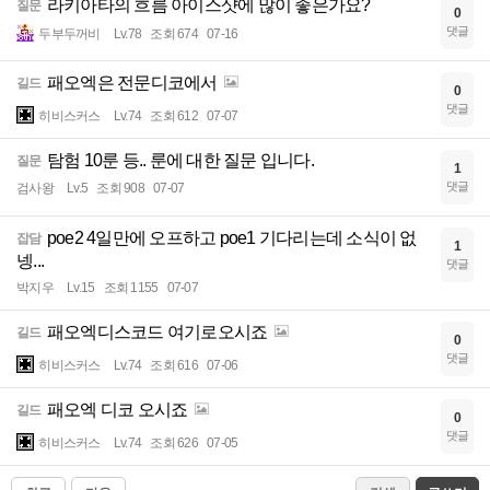
라키아타의 흐름 아이스샷에 많이 좋은가요?
질문
0
댓글
두부두꺼비
Lv.78
조회 674
07-16
패오엑은 전문디코에서
길드
0
댓글
히비스커스
Lv.74
조회 612
07-07
탐험 10룬 등.. 룬에 대한 질문 입니다.
질문
1
댓글
검사왕
Lv.5
조회 908
07-07
poe2 4일만에 오프하고 poe1 기다리는데 소식이 없
잡담
1
넹...
댓글
박지우
Lv.15
조회 1155
07-07
패오엑디스코드 여기로오시죠
길드
0
댓글
히비스커스
Lv.74
조회 616
07-06
패오엑 디코 오시죠
길드
0
댓글
히비스커스
Lv.74
조회 626
07-05