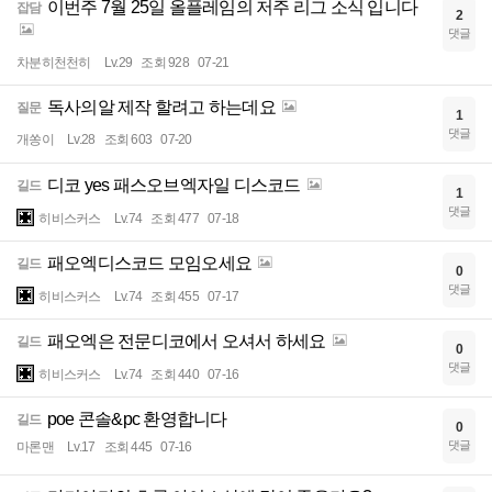
이번주 7월 25일 올플레임의 저주 리그 소식 입니다
잡담
2
댓글
차분히천천히
Lv.29
조회 928
07-21
독사의알 제작 할려고 하는데요
질문
1
댓글
개쏭이
Lv.28
조회 603
07-20
디코 yes 패스오브엑자일 디스코드
길드
1
댓글
히비스커스
Lv.74
조회 477
07-18
패오엑디스코드 모임오세요
길드
0
댓글
히비스커스
Lv.74
조회 455
07-17
패오엑은 전문디코에서 오셔서 하세요
길드
0
댓글
히비스커스
Lv.74
조회 440
07-16
poe 콘솔&pc 환영합니다
길드
0
댓글
마론맨
Lv.17
조회 445
07-16