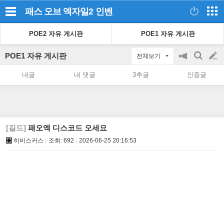
패스 오브 엑자일2
인벤
POE2 자유 게시판
POE1 자유 게시판
POE1 자유 게시판
전체보기
공
검
글
지
색
내글
내 댓글
3추글
인증글
on/off
쓰
기
[길드]
패오엑 디스코드 오세요
히비스커스
조회:
692
2026-06-25 20:16:53