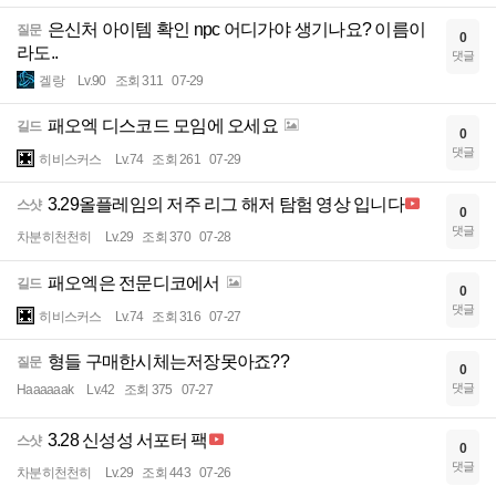
은신처 아이템 확인 npc 어디가야 생기나요? 이름이
질문
0
라도..
댓글
겔랑
Lv.90
조회 311
07-29
패오엑 디스코드 모임에 오세요
길드
0
댓글
히비스커스
Lv.74
조회 261
07-29
3.29올플레임의 저주 리그 해저 탐험 영상 입니다
스샷
0
댓글
차분히천천히
Lv.29
조회 370
07-28
패오엑은 전문디코에서
길드
0
댓글
히비스커스
Lv.74
조회 316
07-27
형들 구매한시체는저장못아죠??
질문
0
댓글
Haaaaaak
Lv.42
조회 375
07-27
3.28 신성성 서포터 팩
스샷
0
댓글
차분히천천히
Lv.29
조회 443
07-26