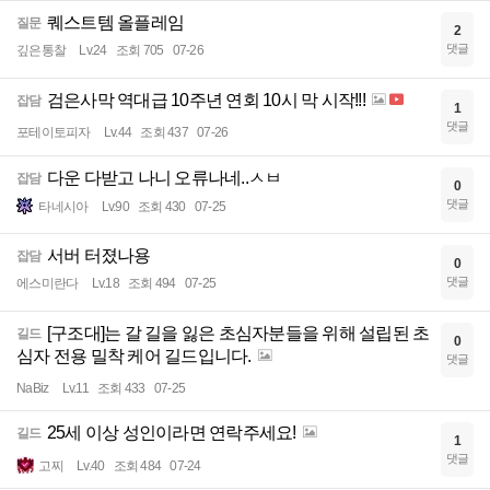
퀘스트템 올플레임
질문
2
댓글
깊은통찰
Lv.24
조회 705
07-26
검은사막 역대급 10주년 연회 10시 막 시작!!!
잡담
1
댓글
포테이토피자
Lv.44
조회 437
07-26
다운 다받고 나니 오류나네..ㅅㅂ
잡담
0
댓글
타네시아
Lv.90
조회 430
07-25
서버 터졌나용
잡담
0
댓글
에스미란다
Lv.18
조회 494
07-25
[구조대]는 갈 길을 잃은 초심자분들을 위해 설립된 초
길드
0
심자 전용 밀착 케어 길드입니다.
댓글
NaBiz
Lv.11
조회 433
07-25
25세 이상 성인이라면 연락주세요!
길드
1
댓글
고찌
Lv.40
조회 484
07-24