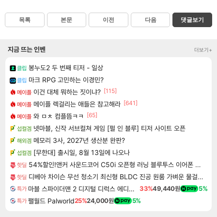
목록
본문
이전
다음
댓글보기
지금 뜨는 인벤
더보기+
봉누도2 두 번째 티저 - 일상
클립
마크 RPG 고민하는 이경민?
클립
[115]
이건 대체 뭐하는 짓이냐?
메이플
[641]
메이플 렉걸리는 애들은 참고해라
메이플
[65]
와 ㅁㅊ 컴플뜸ㅋㅋ
메이플
넷마블, 신작 서브컬쳐 게임 [펄 인 블루] 티저 사이트 오픈
섭컬겜
메모리 3사, 2027년 생산분 완판?
해외겜
[무한대] 출시일, 8월 13일에 나오나
섭컬겜
54%할인!앤커 사운드코어 C50i 오픈형 러닝 블루투스 이어폰 D1101
핫딜
디베아 차이슨 무선 청소기 최신형 BLDC 진공 원룸 가벼운 물걸레 청소기
핫딜
마블 스파이더맨 2 디지털 디럭스 에디션 Marvel's Spider-Man 2 Digital Deluxe Edition
33%
49,440원
5%
특가
팰월드 Palworld
25%
24,000원
5%
특가