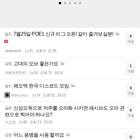
7월25일 POE1 신규 리그 오픈! 같이 즐겨보실분!
길드
0
댓글
Unknown5
Lv.70
조회 8
21:35
고대의 오브 좋은가요
감정
1
댓글
차분히천천히
Lv.29
조회 75
19:14
페오엑 한국 디스코드 모임
길드
0
댓글
히비스커스
Lv.74
조회 53
19:13
신성모독으로 저주를 오라화 시키면 패시브도 오라 관
질문
0
련으로 찍어야 하나요?
댓글
나고양
Lv.39
조회 73
15:32
어느 용병을 사용 할까요
감정
0