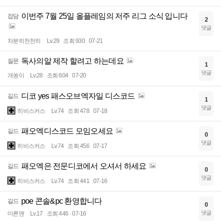
이번주 7월 25일 올플레임의 저주 리그 소식 입니다
잡담
2
댓글
차분히천천히
Lv.29
조회 930
07-21
독사의알 제작 할려고 하는데요
질문
1
댓글
개쏭이
Lv.28
조회 604
07-20
디코 yes 패스오브엑자일 디스코드
길드
1
댓글
히비스커스
Lv.74
조회 478
07-18
패오엑디스코드 모임오세요
길드
0
댓글
히비스커스
Lv.74
조회 456
07-17
패오엑은 전문디코에서 오셔서 하세요
길드
0
댓글
히비스커스
Lv.74
조회 441
07-16
poe 콘솔&pc 환영합니다
길드
0
댓글
마론맨
Lv.17
조회 446
07-16