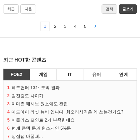
최근
다음
검색
글쓰기
1
2
3
4
5
최근 HOT한 콘텐츠
POE2
게임
IT
유머
연예
1
헤드헌터 13개 도박 결과
2
감전강도 차이가
3
아마존 패시브 원소쇄도 관련
4
데드아이 라샷 뉴비 입니다. 회오리사격은 왜 쓰는건가요?
5
아틀라스 포인트 2가 부족한데요
6
번개 증뎀 룬과 원소게인 5%룬
7
상점탭 바꿀때...