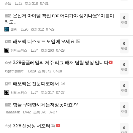
숲들
Lv.12
조회 318
07-31
은신처 아이템 확인 npc 어디가야 생기나요? 이름이
질문
0
라도..
댓글
겔랑
Lv.90
조회 312
07-29
패오엑 디스코드 모임에 오세요
길드
0
댓글
히비스커스
Lv.74
조회 263
07-29
3.29올플레임의 저주 리그 해저 탐험 영상 입니다
스샷
0
댓글
차분히천천히
Lv.29
조회 372
07-28
패오엑은 전문디코에서
길드
0
댓글
히비스커스
Lv.74
조회 317
07-27
형들 구매한시체는저장못아죠??
질문
0
댓글
Haaaaaak
Lv.42
조회 376
07-27
3.28 신성성 서포터 팩
스샷
0
댓글