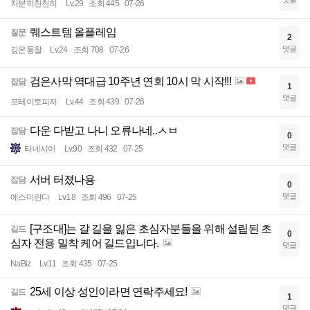
차분히천천히
Lv.29
조회 445
07-26
퀘스트템 올플레임
질문
2
댓글
깊은통찰
Lv.24
조회 708
07-26
검은사막 역대급 10주년 연회 10시 막 시작!!!
잡담
1
댓글
포테이토피자
Lv.44
조회 439
07-26
다운 다받고 나니 오류나네..ㅅㅂ
잡담
0
댓글
타네시아
Lv.90
조회 432
07-25
서버 터졌나용
잡담
0
댓글
에스미란다
Lv.18
조회 496
07-25
[구조대]는 갈 길을 잃은 초심자분들을 위해 설립된 초
길드
0
심자 전용 밀착 케어 길드입니다.
댓글
NaBiz
Lv.11
조회 435
07-25
25세 이상 성인이라면 연락주세요!
길드
1
댓글