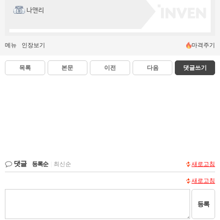
나앤리
메뉴
인장보기
마격주기
목록
본문
이전
다음
댓글쓰기
댓글
등록순
|
최신순
새로고침
새로고침
등록