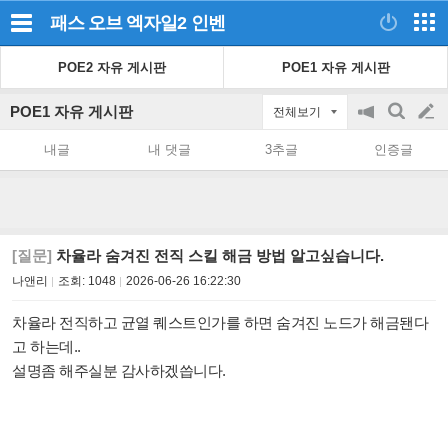
패스 오브 엑자일2
인벤
POE2 자유 게시판
POE1 자유 게시판
POE1 자유 게시판
전체보기
공
검
글
지
색
내글
내 댓글
3추글
인증글
on/off
쓰
기
[질문]
차율라 숨겨진 전직 스킬 해금 방법 알고싶습니다.
나앤리
조회:
1048
2026-06-26 16:22:30
차율라 전직하고 균열 퀘스트인가를 하면 숨겨진 노드가 해금됀다
고 하는데..
설명좀 해주실분 감사하겠씁니다.