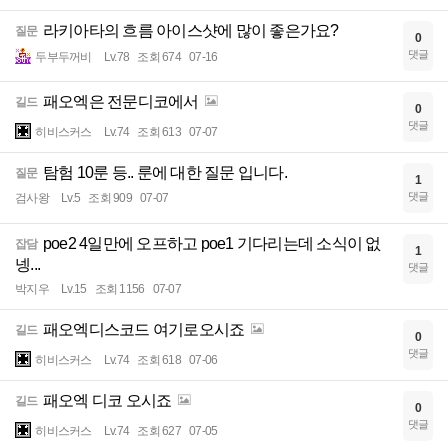
라키아타의 흐름 아이스샷에 많이 좋은가요?
질문
0
댓글
두부두꺼비
Lv.78
조회 674
07-16
패오엑은 전문디코에서
길드
0
댓글
히비스커스
Lv.74
조회 613
07-07
탐험 10룬 등.. 룬에 대한 질문 입니다.
질문
1
댓글
검사왕
Lv.5
조회 909
07-07
poe2 4일만에 오프하고 poe1 기다리는데 소식이 없
잡담
1
넹...
댓글
박지우
Lv.15
조회 1156
07-07
패오엑디스코드 여기로오시죠
길드
0
댓글
히비스커스
Lv.74
조회 618
07-06
패오엑 디코 오시죠
길드
0
댓글
히비스커스
Lv.74
조회 627
07-05