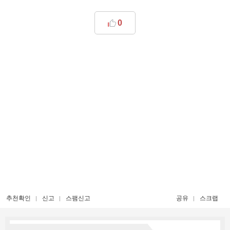
0
추천확인
신고
스팸신고
공유
스크랩